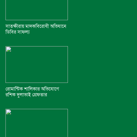
সাতক্ষীরায় মাদকবিরোধী অভিযানে
ডিবির সাফল্য
রোমান্টিক শালিকার অভিযোগে
রশিক দুলাভাই গ্রেফতার