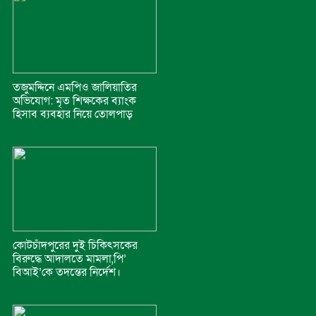
তজুমদ্দিনে এমপিও জালিয়াতির
অভিযোগ: মৃত শিক্ষকের ব্যাংক
হিসাব ব্যবহার নিয়ে তোলপাড়
কোটচাঁদপুরের দুই চিকিৎসকের
বিরুদ্ধে আদালতে মামলা,পি’
বিআই’কে তদন্তের নির্দেশ।