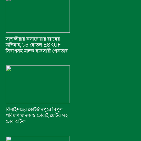
সাতক্ষীরার কলারোয়ায় র‍্যাবের
অভিযান, ৮৫ বোতল ESKUF
সিরাপসহ মাদক ব্যবসায়ী গ্রেফতার
ঝিনাইদহের কোটচাঁদপুরে বিপুল
পরিমাণ মাদক ও চোরাই মোটর সহ
চোর আটক