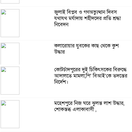
জুলাই বিপ্লব ও গণঅভ্যুত্থান দিবস
যথাযথ মর্যাদায় শহীদদের প্রতি শ্রদ্ধা
নিবেদন
কলারোয়ার যুবকের কাছ থেকে কুশ
উদ্ধার
কোটচাঁদপুরের দুই চিকিৎসকের বিরুদ্ধে
আদালতে মামলা,পি’ বিআই’কে তদন্তের
গঙ্গাচড়া থানায় মামলা না নেওয়ার
নির্দেশ।
অভিযোগ, গ্রেপ্তার ও নিরাপত্তার দাবিতে
সংবাদ সম্মেলন
মহেশপুরে নিজ ঘরে ঝুলন্ত লাশ উদ্ধার,
শোকস্তব্ধ এলাকাবাসী ,
দুমকির আঙ্গারিয়ায় চেয়ারম্যান প্রার্থী
দেলোয়ার খানের মতবিনিময় সভা