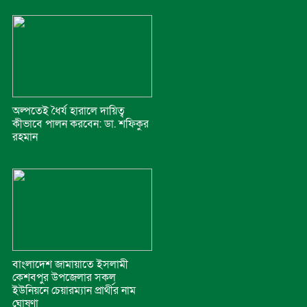
অল্পতেই ধৈর্য হারালে দায়িত্ব
কীভাবে পালন করবেন: ডা. শফিকুর
রহমান
বাংলাদেশ জামায়াতে ইসলামী
কেশবপুর উপজেলার সকল
ইউনিয়নে চেয়ারম্যান প্রার্থীর নাম
ঘোষণা