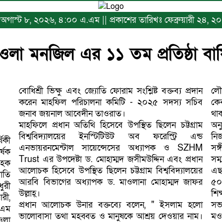
খঃ অগাস্ট ৮, ২০২৬, ৪:০০ এ.এম || প্রকাশের তারিখঃ ফেব্রুয়ারী ২৪, 
 মনজিল এর ১১ তম প্রতিষ্ঠা বার্ষি
বোধিশ্রী ভিক্ষু এবং জ্যোতি ফোরাম সংশ্লিষ্ট বক্তব্য প্রদান
লৌ
করেন মাহফিল পরিচালনা কমিটি - ২০২৫ সদস্য সচিব
কে
জনাব জয়নাল আবেদীন তাওরাত।
থা
মাহফিলে প্রধান অতিথি হিসেবে উপস্থিত ছিলেন চট্টগ্রাম
অন
বিশ্ববিদ্যালয়ের ইনস্টিটিউট অব ফরেস্ট্রি এন্ড
নি
িকী
এনভায়রনমেন্টাল সায়েন্সেসের অধ্যাপক ও SZHM
সঙ
র্ষক
Trust এর উপদেষ্টা ড. মোহাম্মদ জসীমউদ্দিন এবং প্রধান
সম্
 হক
আলোচক হিসেবে উপস্থিত ছিলেন চট্টগ্রাম বিশ্ববিদ্যালয়ের
এছা
যোতি
আরবি বিভাগের অধ্যাপক ড. মাওলানা মোহাম্মদ জাফর
৫০ 
ুরী
উল্লাহ্।
শিক
রী,
প্রধান আলোচক উনার বক্তব্যে বলেন, " ইসলাম হলো
সভ
 এম
ভালোবাসা তথা মহব্বত ও মানুষকে আশ্রয় দেওয়ার নাম।
মও
ওলা