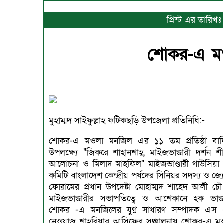
প্রিন্ট এর তারি
শোকর-এ মওলা
মুহাম্মদ সাইফুল্লাহ ফটিকছড়ি উপজেলা প্রতিনিধি:-
শোকর-এ মওলা মনজিল এর ১১ তম প্রতিষ্ঠা বার্ষ
উপলক্ষ্যে "জিকরে শাহানশাহ্, মাইজভাণ্ডারী দর্শন শী
আলোচনা ও মিলাদ মাহফিল" মাইজভাণ্ডারী গাউসিয়া
কমিটি বাংলাদেশ কেন্দ্রীয় পর্ষদের সিনিয়র সদস্য ও জ্
ফোরামের প্রধান উপদেষ্টা মোহাম্মদ শাহেদ আলী চৌধ
মাইজভাণ্ডারীর সভাপতিত্বে ও আশেকানে হক ভাণ্ডা
শোকর -এ মনজিলের যুগ্ন সাধারণ সম্পাদক এস
নেওয়াজ শাহরিয়ার আসিফের সঞ্চালনায় শোকর-এ ম