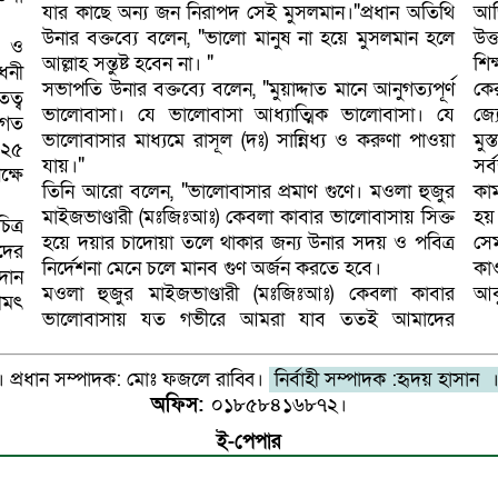
যার কাছে অন্য জন নিরাপদ সেই মুসলমান।"প্রধান অতিথি
আজ
উনার বক্তব্যে বলেন, "ভালো মানুষ না হয়ে মুসলমান হলে
উক্
) ও
আল্লাহ সন্তুষ্ট হবেন না। "
শিক
ধনী
সভাপতি উনার বক্তব্যে বলেন, "মুয়াদ্দাত মানে আনুগত্যপূর্ণ
কে
তত্ব
ভালোবাসা। যে ভালোবাসা আধ্যাত্মিক ভালোবাসা। যে
জ্য
াগত
ভালোবাসার মাধ্যমে রাসূল (দঃ) সান্নিধ্য ও করুণা পাওয়া
মুস
০২৫
যায়।"
সর্
্ষে
তিনি আরো বলেন, "ভালোবাসার প্রমাণ গুণে। মওলা হুজুর
কা
মাইজভাণ্ডারী (মঃজিঃআঃ) কেবলা কাবার ভালোবাসায় সিক্ত
হয়।
ত্র
হয়ে দয়ার চাদোয়া তলে থাকার জন্য উনার সদয় ও পবিত্র
সে
দের
নির্দেশনা মেনে চলে মানব গুণ অর্জন করতে হবে।
কাও
দান
মওলা হুজুর মাইজভাণ্ডারী (মঃজিঃআঃ) কেবলা কাবার
আব
রীমৎ
ভালোবাসায় যত গভীরে আমরা যাব ততই আমাদের
 প্রধান সম্পাদক: মোঃ ফজলে রাব্বি।
নির্বাহী সম্পাদক :হৃদয় হাসান 
অফিস:
০১৮৫৮৪১৬৮৭২।
ই-পেপার