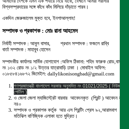
আমাদের দেশকে এমন এক পর্যায়ে নিয়ে যাবো, যেখানে আমরা সরাসরি
বিশ্বসম্প্রদায়ের সঙ্গে কাঁধে কাঁধ মিলিয়ে দাঁড়াতে পারব।
একদিন জেরুজালেম মুক্ত হবে, ইনশাআল্লাহ!
সম্পাদক ও প্রকাশক : মোঃ রানা আহমেদ
নির্বাহী সম্পাদক : আবুল বাসার, প্রধান সম্পাদক : ফজলে রাব্বি
বার্তা সম্পাদক : মাহাবুব হোসেন
সম্পাদকীয় কার্যালয় সার্বিক যোগাযোগ :অফিস ঠিকানা: শহিদ ফারুক রোড,বাসা
নং ১৩২ রোড নং ১/২ উত্তর যাত্রাবাড়ি ঢাকা । মোবাইল অফিস:
০১৮৫৮৪১৬৮৭২ জিমেইল: dallylikonisongbad@gmail.com
গণপ্রজাতন্ত্রী বাংলাদেশ সরকার অনুমদিত নং 01021/2025 ( নিউজ
পোর্টাল )
ও জেলা জেলা ম্যাজিস্ট্রেট বারবার আবেদনকৃত (প্রিন্ট ) আবেদন নং
ন৪০
সম্পাদক ও প্রকাশক কর্তৃক আর এস প্রিন্টিং প্রেস ৯২,আরামবাগ
মতিঝিল বাণিজ্যিক এলাকা হতে মুদ্রিত।