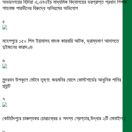
অভয়নগরের হিদিয়া এ,এনএইচ মাধ্যমিক বিদ্যালয়ের ভরপ্রাপ্ত প্রধান শিক্ষক
শাহনাজ পারভীনের বিরুদ্ধে অনিয়মের অভিযোগ
৫
মহেশপুরে ১৫০ পিস ইয়াবাসহ মাদক কারবারি আটক, ভ্রাম্যমাণ আদালতে
দুইজনের কারাদণ্ড
৬
সুন্দরবন উপকূলে মেটবে তৃষ্ণা: জয়মনির ঘোলে কোস্টগার্ডের আধুনিক পানির
প্ল্যান্ট
৭
কোটচাঁদপুরে চাঞ্চল্যকর চোরচক্রের ৪ সদস্য গ্রেপ্তার,উদ্ধার ২টি মোবাইল।
৮