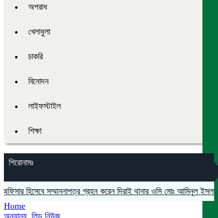
অপরাধ
খেলাধুলা
চাকরি
বিনোদন
লাইফস্টাইল
শিক্ষা
শিরোনামঃ
 অফিসার হিসেবে সম্মাননাপত্র গ্রহন করেন দিরাই থানার ওসি মোঃ আমিনুল ইসলাম
ম
Home
অন্যান্য
,
লিড নিউজ