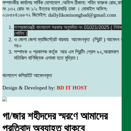
সম্পাদকীয় কার্যালয় সার্বিক যোগাযোগ :অফিস ঠিকানা: শহিদ ফারুক রোড,বাসা
নং ১৩২ রোড নং ১/২ উত্তর যাত্রাবাড়ি ঢাকা । মোবাইল অফিস:
০১৮৫৮৪১৬৮৭২ জিমেইল: dallylikonisongbad@gmail.com
গণপ্রজাতন্ত্রী বাংলাদেশ সরকার অনুমদিত নং 01021/2025 ( নিউজ
পোর্টাল )
ও জেলা জেলা ম্যাজিস্ট্রেট বারবার আবেদনকৃত (প্রিন্ট ) আবেদন নং
ন৪০
সম্পাদক ও প্রকাশক কর্তৃক আর এস প্রিন্টিং প্রেস ৯২,আরামবাগ
মতিঝিল বাণিজ্যিক এলাকা হতে মুদ্রিত।
বাংলাদেশ কপিরাইট আবেদনকৃত
Design & Developed by:
BD IT HOST
গা/জার শহীদদের স্মরণে আমাদের
প্রতিবাদ অব্যাহত থাকবে