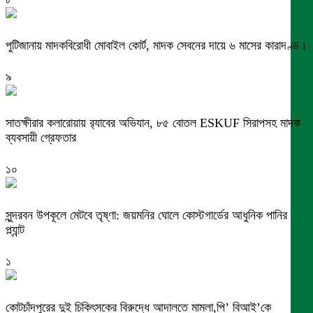
পুটিজানায় মাদকবিরোধী মোবাইল কোর্ট, মাদক সেবনের দায়ে ৬ মাসের কারাদণ্ড।
৯
সাতক্ষীরার কলারোয়ায় র‍্যাবের অভিযান, ৮৫ বোতল ESKUF সিরাপসহ মাদক
ব্যবসায়ী গ্রেফতার
১০
সুন্দরবন উপকূলে মেটবে তৃষ্ণা: জয়মনির ঘোলে কোস্টগার্ডের আধুনিক পানির
প্ল্যান্ট
১
কোটচাঁদপুরের দুই চিকিৎসকের বিরুদ্ধে আদালতে মামলা,পি’ বিআই’কে