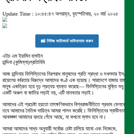
Update Time : ১০:৫৫:৪৭ অপরাহ্ন, বৃহস্পতিবার, ২০ মার্চ ২০২৫
📸 নিউজ ফটোকার্ড ডাউনলোড করুন
এইচ এম ইয়ামিন হুসাইন
চান্দিনা (কুমিল্লা)প্রতিনিধি
আজ চান্দিনায় ফিলিস্তিনের নিরপরাধ মানুষদের প্রতি শ্রদ্ধা ও দখলদার ইস/
রায়েলের বর্বরতার বিরুদ্ধে আমাদের কণ্ঠ এক হয়েছে। সারাদেশে হাজার হাজার
মানুষ একত্রিত হয়ে দৃঢ় প্রত্যয় ব্যক্ত করেছে— ফিলিস্তিনের মুক্তি শুধু
একটি অঞ্চল বা জাতির লড়াই নয়, এটি মানবতার লড়াই।
আমাদের এই প্রচেষ্টা হয়তো তাৎক্ষণিকভাবে বিশ্বরাজনীতিতে প্রভাব ফেলবে না,
তবে আমাদের নৈতিক দায়িত্ব আমরা পালন করেছি। ফিলিস্তিনের স্বাধীনতার
আকাঙ্ক্ষা আমাদের হৃদয়ে গেঁথে আছে, যা কখনো ম্লান হবে না।
আমরা আমাদের সাধ্য অনুযায়ী সর্বোচ্চ চেষ্টা চালিয়ে যাবো এবং নিজেকে,