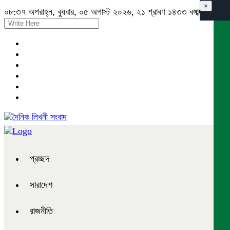
×
০৮:৩৭ অপরাহ্ন, বুধবার, ০৫ অগাস্ট ২০২৬, ২১ শ্রাবণ ১৪৩৩ বঙ্গাব্দ
প্রচ্ছদ
সারাদেশ
রাজনীতি