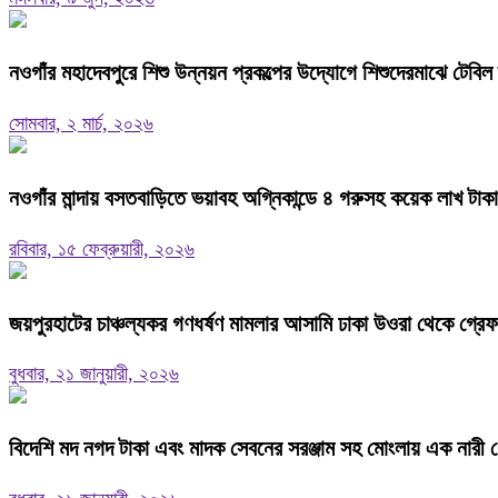
নওগাঁর মহাদেবপুরে শিশু উন্নয়ন প্রকল্পের উদ্যোগে শিশুদেরমাঝে টেবি
সোমবার, ২ মার্চ, ২০২৬
নওগাঁর মান্দায় বসতবাড়িতে ভয়াবহ অগ্নিকান্ডে ৪ গরুসহ কয়েক লাখ টাক
রবিবার, ১৫ ফেব্রুয়ারী, ২০২৬
জয়পুরহাটের চাঞ্চল্যকর গণধর্ষণ মামলার আসামি ঢাকা উওরা থেকে গ্রে
বুধবার, ২১ জানুয়ারী, ২০২৬
বিদেশি মদ নগদ টাকা এবং মাদক সেবনের সরঞ্জাম সহ মোংলায় এক নারী গ