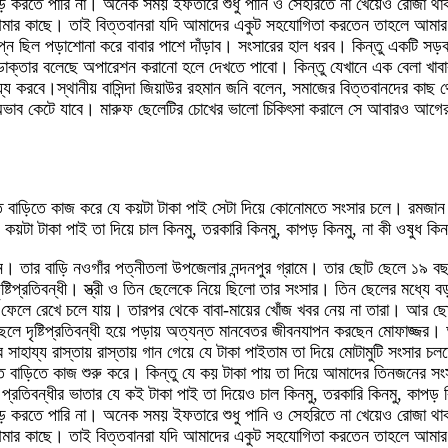
করতে পারি না। অনেক সময় ইফতারে শুধু পানি ও সেহরিতে না খেয়েও রোজা থা
ার কাছে। তাই বিত্তবানরা যদি আমাদের একুট সহযোগিতা করতেন তাহলে আমার ছে
্ন ছিল পড়াশোনা করে বাবার পাশে দাঁড়াব। সংসারের হাল ধরব। কিন্তু একটি স
াক্তার বলেছে অপারেশন করানো হলে দেখতে পাবো। কিন্তু যেখানে এক বেলা খাবা
ায্য করবে।স্থানীয় বাসিন্দা জিয়াউর রহমান জনি বলেন, সমাজের বিত্তবানদের কাছ থ
ির অভাব কেটে যাবে। মারুফ ছেলেটির চোখের ভালো চিকিৎসা করালে সে আবারও আগ
ড়িতে বাড়িতে কাজ করে যে কয়টা টাকা পাই সেটা দিয়ে কোনোমতে সংসার চলে। রম
টা টাকা পাই তা দিয়ে চাল কিনমু, তরকারি কিনমু, কাপড় কিনমু, না কী ওষুধ কিন
। তার বাড়ি নওগাঁর পত্নীতলা উপজেলার নন্দনপুর গ্রামে। তার ছোট ছেলে ১৯ বছর 
্টিপ্রতিবন্ধী। স্ত্রী ও তিন ছেলেকে নিয়ে ছিলো তার সংসার। তিন ছেলের মধ্যে 
ের ফেলে রেখে চলে যায়। তারপর থেকে বাবা-মায়ের খোঁজ খবর নেয় না তারা। আর 
-ছেলে দৃষ্টিপ্রতিবন্ধী হয়ে পড়ায় অত্যন্ত মানবেতর জীবনযাপন করছেন মোফাজ্জর
 সাহায্য রাস্তায় রাস্তায় গান গেয়ে যে টাকা পাইতাম তা দিয়ে মোটামুটি সংসার
র বাড়িতে বাড়িতে কাজ শুরু করে। কিন্তু যে কয় টাকা পায় তা দিয়ে আমাদের তিন
িবন্ধীর ভাতার যে কই টাকা পাই তা দিয়েও চাল কিনমু, তরকারি কিনমু, কাপড় ক
করতে পারি না। অনেক সময় ইফতারে শুধু পানি ও সেহরিতে না খেয়েও রোজা থা
ার কাছে। তাই বিত্তবানরা যদি আমাদের একুট সহযোগিতা করতেন তাহলে আমার ছে