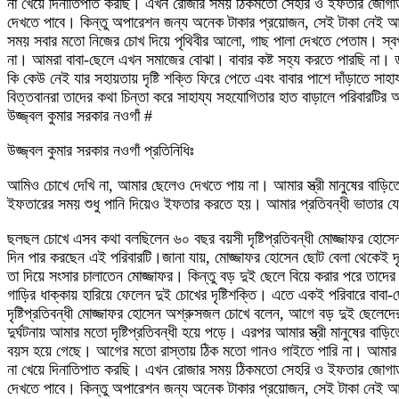
না খেয়ে দিনাতিপাত করছি। এখন রোজার সময় ঠিকমতো সেহরি ও ইফতার জোগাড় 
দেখতে পাবে। কিন্তু অপারেশন জন্য অনেক টাকার প্রয়োজন, সেই টাকা নেই আম
সময় সবার মতো নিজের চোখ দিয়ে পৃথিবীর আলো, গাছ পালা দেখতে পেতাম। স্বপ
না। আমরা বাবা-ছেলে এখন সমাজের বোঝা। বাবার কষ্ট সহ্য করতে পারছি না। ড
কি কেউ নেই যার সহায়তায় দৃষ্টি শক্তি ফিরে পেতে এবং বাবার পাশে দাঁড়াতে সাহ
বিত্তবানরা তাদের কথা চিন্তা করে সাহায্য সহযোগিতার হাত বাড়ালে পরিবারট
উজ্জ্বল কুমার সরকার নওগাঁ #
উজ্জ্বল কুমার সরকার নওগাঁ প্রতিনিধিঃ
আমিও চোখে দেখি না, আমার ছেলেও দেখতে পায় না। আমার স্ত্রী মানুষের বা
ইফতারের সময় শুধু পানি দিয়েও ইফতার করতে হয়। আমার প্রতিবন্ধী ভাতার যে কয়
ছলছল চোখে এসব কথা বলছিলেন ৬০ বছর বয়সী দৃষ্টিপ্রতিবন্ধী মোজ্জাফর হোসেন
দিন পার করছেন এই পরিবারটি।জানা যায়, মোজ্জাফর হোসেন ছোট বেলা থেকেই দৃষ
তা দিয়ে সংসার চালাতেন মোজ্জাফর। কিন্তু বড় দুই ছেলে বিয়ে করার পরে তাদ
গাড়ির ধাক্কায় হারিয়ে ফেলেন দুই চোখের দৃষ্টিশক্তি। এতে একই পরিবারে বাবা
দৃষ্টিপ্রতিবন্ধী মোজ্জাফর হোসেন অশ্রুসজল চোখে বলেন, আগে বড় দুই ছেলেদের
দুর্ঘটনায় আমার মতো দৃষ্টিপ্রতিবন্ধী হয়ে পড়ে। এরপর আমার স্ত্রী মানুষে
বয়স হয়ে গেছে। আগের মতো রাস্তায় ঠিক মতো গানও গাইতে পারি না। আমার প্রত
না খেয়ে দিনাতিপাত করছি। এখন রোজার সময় ঠিকমতো সেহরি ও ইফতার জোগাড় 
দেখতে পাবে। কিন্তু অপারেশন জন্য অনেক টাকার প্রয়োজন, সেই টাকা নেই আম