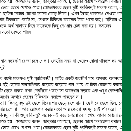
কতে হয়।মোজ্জাফর বলেন, ডাক্তার বলেছেন, ছেলের চোখে অপারেশন করালে
লে চোখে দেখতে পেত।মোজ্জাফরের ছেলে দৃষ্টি প্রতিবন্ধী মারুফ বলেন, একটা
ড়ক দুর্ঘটনা আমার চোখের আলো কেড়ে নিলো। এখন ইচ্ছে থাকলেও দেখতে পারি
রই ঠিকমতো জোটে ‍না, সেখানে চিকিৎসা করানোর টাকা পাবো কই। দুনিয়ায় এমন
েকে অর্থ সাহায্য নিয়ে তাদেরকে কিছু দেওয়ার চেষ্টা করা হয়। সমাজের
ের মতো দেখতে পারব
জান মাস কয়েকটা রোজা চলে গেল। সেহরির সময় না খেয়েও রোজা থাকতে হয় আবার
মু?
বয়সী মারুফও দৃষ্টি প্রতিবন্ধী। মাটির একটি জরজীর্ণ ঘরে অসহায় অবস্থায়
বড় দুই ছেলের সহযোগিতায় রাস্তায় রাস্তায় গান গেয়ে যে টাকা রোজগার করতেন
ছোট ছেলে মারুফ দশম শ্রেণিতে পড়াশোনা অবস্থায় সড়কে এক ওষুধ কোম্পানি
। অর্থের অভাবে ছেলের চিকিৎসাও করাতে পারছেন না।
 চলতো। কিন্তু বড় দুই ছেলে বিয়ের পর ছেড়ে চলে যায়। ছোট যে ছেলে ছিল, সেও
জনের সংসার চলে না। আয় রোজগার করার মতো আর কোনো সদস্য নেই পরিবারে। এখন
িনমু, না কী ওষুধ কিনমু? অনেক কষ্ট করে কোনো বেলা খেয়ে আবার কোনো বেলা
কতে হয়।মোজ্জাফর বলেন, ডাক্তার বলেছেন, ছেলের চোখে অপারেশন করালে
লে চোখে দেখতে পেত।মোজ্জাফরের ছেলে দৃষ্টি প্রতিবন্ধী মারুফ বলেন, একটা