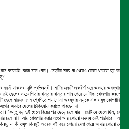
জান মাস কয়েকটা রোজা চলে গেল। সেহরির সময় না খেয়েও রোজা থাকতে হয় আবার
মু?
বয়সী মারুফও দৃষ্টি প্রতিবন্ধী। মাটির একটি জরজীর্ণ ঘরে অসহায় অবস্থায়
বড় দুই ছেলের সহযোগিতায় রাস্তায় রাস্তায় গান গেয়ে যে টাকা রোজগার করতেন
ছোট ছেলে মারুফ দশম শ্রেণিতে পড়াশোনা অবস্থায় সড়কে এক ওষুধ কোম্পানি
। অর্থের অভাবে ছেলের চিকিৎসাও করাতে পারছেন না।
 চলতো। কিন্তু বড় দুই ছেলে বিয়ের পর ছেড়ে চলে যায়। ছোট যে ছেলে ছিল, সেও
জনের সংসার চলে না। আয় রোজগার করার মতো আর কোনো সদস্য নেই পরিবারে। এখন
িনমু, না কী ওষুধ কিনমু? অনেক কষ্ট করে কোনো বেলা খেয়ে আবার কোনো বেলা