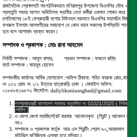
রাজনৈতিক প্রেক্ষাপটে সাংগঠনিকভাবে মণিরামপুর উপজেলা বিএনপির যৌথ এ
প্রস্তুতি সভায় আগত অথিতিসহ স্থানীয় নেতা কর্মীরা একমত পোষন করে
চলতিমাসের ১৮ই ফেব্রুয়ারী যশোর টাউনহল ময়দানে বিএনপির মহাসচিব মির্জা
ফখরুল ইসলাম আলমগীরের সমাবেশে যে কোন ভাবে সকলের উপস্থিতি শতভাগ
হবে বলে আশাবাদ ব্যক্ত করেন।
সম্পাদক ও প্রকাশক : মোঃ রানা আহমেদ
নির্বাহী সম্পাদক : আবুল বাসার, প্রধান সম্পাদক : ফজলে রাব্বি
বার্তা সম্পাদক : মাহাবুব হোসেন
সম্পাদকীয় কার্যালয় সার্বিক যোগাযোগ :অফিস ঠিকানা: শহিদ ফারুক রোড,বাসা
নং ১৩২ রোড নং ১/২ উত্তর যাত্রাবাড়ি ঢাকা । মোবাইল অফিস:
০১৮৫৮৪১৬৮৭২ জিমেইল: dallylikonisongbad@gmail.com
গণপ্রজাতন্ত্রী বাংলাদেশ সরকার অনুমদিত নং 01021/2025 ( নিউজ
পোর্টাল )
ও জেলা জেলা ম্যাজিস্ট্রেট বারবার আবেদনকৃত (প্রিন্ট ) আবেদন নং
ন৪০
সম্পাদক ও প্রকাশক কর্তৃক আর এস প্রিন্টিং প্রেস ৯২,আরামবাগ
মতিঝিল বাণিজ্যিক এলাকা হতে মুদ্রিত।