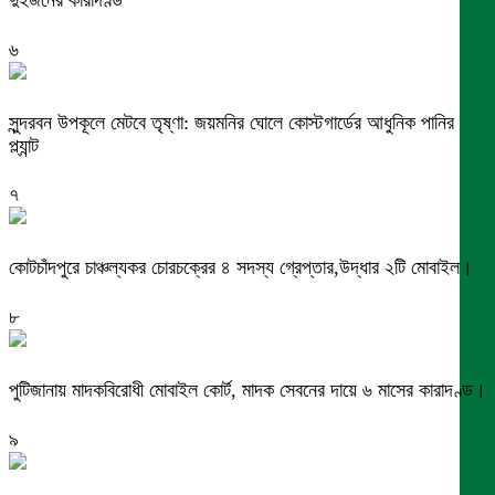
৬
সুন্দরবন উপকূলে মেটবে তৃষ্ণা: জয়মনির ঘোলে কোস্টগার্ডের আধুনিক পানির
প্ল্যান্ট
৭
কোটচাঁদপুরে চাঞ্চল্যকর চোরচক্রের ৪ সদস্য গ্রেপ্তার,উদ্ধার ২টি মোবাইল।
৮
পুটিজানায় মাদকবিরোধী মোবাইল কোর্ট, মাদক সেবনের দায়ে ৬ মাসের কারাদণ্ড।
৯