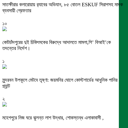
সাতক্ষীরার কলারোয়ায় র‍্যাবের অভিযান, ৮৫ বোতল ESKUF সিরাপসহ মাদক
ব্যবসায়ী গ্রেফতার
১০
কোটচাঁদপুরের দুই চিকিৎসকের বিরুদ্ধে আদালতে মামলা,পি’ বিআই’কে
তদন্তের নির্দেশ।
১
সুন্দরবন উপকূলে মেটবে তৃষ্ণা: জয়মনির ঘোলে কোস্টগার্ডের আধুনিক পানির
প্ল্যান্ট
২
মহেশপুরে নিজ ঘরে ঝুলন্ত লাশ উদ্ধার, শোকস্তব্ধ এলাকাবাসী ,