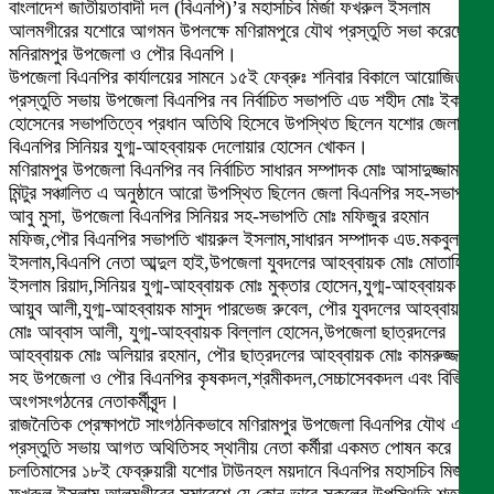
বাংলাদেশ জাতীয়তাবাদী দল (বিএনপি)’র মহাসচিব মির্জা ফখরুল ইসলাম
আলমগীরের যশোরে আগমন উপলক্ষে মণিরামপুরে যৌথ প্রস্তুতি সভা করেছে
মনিরামপুর উপজেলা ও পৌর বিএনপি।
উপজেলা বিএনপির কার্যালয়ের সামনে ১৫ই ফেব্রুঃ শনিবার বিকালে আয়োজিত এ
প্রস্তুতি সভায় উপজেলা বিএনপির নব নির্বাচিত সভাপতি এড শহীদ মোঃ ইকবাল
হোসেনের সভাপতিত্বে প্রধান অতিথি হিসেবে উপস্থিত ছিলেন যশোর জেলা
বিএনপির সিনিয়র যুগ্ম-আহব্বায়ক দেলোয়ার হোসেন খোকন।
মণিরামপুর উপজেলা বিএনপির নব নির্বাচিত সাধারন সম্পাদক মোঃ আসাদুজ্জামান
মিন্টুর সঞ্চালিত এ অনুষ্ঠানে আরো উপস্থিত ছিলেন জেলা বিএনপির সহ-সভাপতি
আবু মুসা, উপজেলা বিএনপির সিনিয়র সহ-সভাপতি মোঃ মফিজুর রহমান
মফিজ,পৌর বিএনপির সভাপতি খায়রুল ইসলাম,সাধারন সম্পাদক এড.মকবুল
ইসলাম,বিএনপি নেতা আব্দুল হাই,উপজেলা যুবদলের আহব্বায়ক মোঃ মোতাহিরুল
ইসলাম রিয়াদ,সিনিয়র যুগ্ম-আহব্বায়ক মোঃ মুক্তার হোসেন,যুগ্ম-আহব্বায়ক
আয়ুব আলী,যুগ্ম-আহব্বায়ক মাসুদ পারভেজ রুবেল, পৌর যুবদলের আহব্বায়ক
মোঃ আব্বাস আলী, যুগ্ম-আহব্বায়ক বিল্লাল হোসেন,উপজেলা ছাত্রদলের
আহব্বায়ক মোঃ অলিয়ার রহমান, পৌর ছাত্রদলের আহব্বায়ক মোঃ কামরুজ্জামান
সহ উপজেলা ও পৌর বিএনপির কৃষকদল,শ্রমীকদল,সেচ্চাসেবকদল এবং বিভিন্ন
অংগসংগঠনের নেতাকর্মীবৃন্দ।
রাজনৈতিক প্রেক্ষাপটে সাংগঠনিকভাবে মণিরামপুর উপজেলা বিএনপির যৌথ এ
প্রস্তুতি সভায় আগত অথিতিসহ স্থানীয় নেতা কর্মীরা একমত পোষন করে
চলতিমাসের ১৮ই ফেব্রুয়ারী যশোর টাউনহল ময়দানে বিএনপির মহাসচিব মির্জা