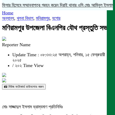
ফিসার হিসেবে সম্মাননাপত্র গ্রহন করেন দিরাই থানার ওসি মোঃ আমিনুল ইসলাম
মদ
Home
অন্যান্য
,
খুলনা বিভাগ
,
মনিরামপুর
,
যশোর
মণিরামপুর উপজেলা বিএনপির যৌথ প্রস্তুতি সভা
Reporter Name
Update Time : ০৮:৩৩:২৫ অপরাহ্ন, শনিবার, ১৫ ফেব্রুয়ারী
২০২৫
/
২০২ Time View
📸 নিউজ ফটোকার্ড ডাউনলোড করুন
মোঃ সাজ্জাদুল ইসলাম ভ্রাম্যমাণ প্রতিনিধিঃ