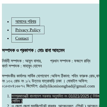
আমাদের পরিবার
Privacy Policy
Contact
সম্পাদক ও প্রকাশক : মোঃ রানা আহমেদ
নির্বাহী সম্পাদক : আবুল বাসার, প্রধান সম্পাদক : ফজলে রাব্বি
বার্তা সম্পাদক : মাহাবুব হোসেন
সম্পাদকীয় কার্যালয় সার্বিক যোগাযোগ :অফিস ঠিকানা: শহিদ ফারুক রোড,বাসা
নং ১৩২ রোড নং ১/২ উত্তর যাত্রাবাড়ি ঢাকা । মোবাইল অফিস:
০১৮৫৮৪১৬৮৭২ জিমেইল: dallylikonisongbad@gmail.com
গণপ্রজাতন্ত্রী বাংলাদেশ সরকার অনুমদিত নং 01021/2025 ( নিউজ
পোর্টাল )
ও জেলা জেলা ম্যাজিস্ট্রেট বারবার আবেদনকৃত (প্রিন্ট ) আবেদন নং