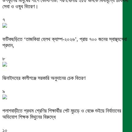
উপকূলের মানুষের পাশে কোস্টগার্ড: শরণখোলায় ২৫৫ জনকে বিনামূল্যে চিকিৎসা
সেবা ও ওষুধ বিতরণ।
৭
ফটিকছড়িতে ‘তাজকিয়া হেলথ ক্যাম্প-২০২৬’, প্রায় ৭০০ জনের স্বাস্থ্যসেবা
প্রদান,
৮
ঝিনাইদহের কালীগঞ্জে সরকারি অনুদানের চেক বিতরণ
৯
পলাশবাড়ীতে প্রথম শ্রেণির শিক্ষার্থীর পেট মুচড়ে ও বেঞ্চে শুইয়ে নির্যাতনের
অভিযোগ শিক্ষক মিথুনের বিরুদ্ধে
১০