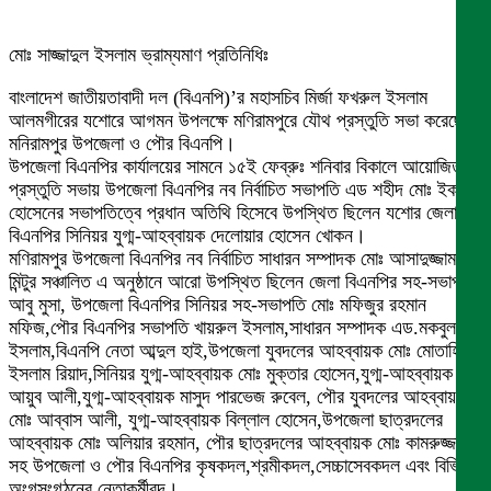
মোঃ সাজ্জাদুল ইসলাম ভ্রাম্যমাণ প্রতিনিধিঃ
বাংলাদেশ জাতীয়তাবাদী দল (বিএনপি)’র মহাসচিব মির্জা ফখরুল ইসলাম
আলমগীরের যশোরে আগমন উপলক্ষে মণিরামপুরে যৌথ প্রস্তুতি সভা করেছে
মনিরামপুর উপজেলা ও পৌর বিএনপি।
উপজেলা বিএনপির কার্যালয়ের সামনে ১৫ই ফেব্রুঃ শনিবার বিকালে আয়োজিত এ
প্রস্তুতি সভায় উপজেলা বিএনপির নব নির্বাচিত সভাপতি এড শহীদ মোঃ ইকবাল
হোসেনের সভাপতিত্বে প্রধান অতিথি হিসেবে উপস্থিত ছিলেন যশোর জেলা
বিএনপির সিনিয়র যুগ্ম-আহব্বায়ক দেলোয়ার হোসেন খোকন।
মণিরামপুর উপজেলা বিএনপির নব নির্বাচিত সাধারন সম্পাদক মোঃ আসাদুজ্জামান
মিন্টুর সঞ্চালিত এ অনুষ্ঠানে আরো উপস্থিত ছিলেন জেলা বিএনপির সহ-সভাপতি
আবু মুসা, উপজেলা বিএনপির সিনিয়র সহ-সভাপতি মোঃ মফিজুর রহমান
মফিজ,পৌর বিএনপির সভাপতি খায়রুল ইসলাম,সাধারন সম্পাদক এড.মকবুল
ইসলাম,বিএনপি নেতা আব্দুল হাই,উপজেলা যুবদলের আহব্বায়ক মোঃ মোতাহিরুল
ইসলাম রিয়াদ,সিনিয়র যুগ্ম-আহব্বায়ক মোঃ মুক্তার হোসেন,যুগ্ম-আহব্বায়ক
আয়ুব আলী,যুগ্ম-আহব্বায়ক মাসুদ পারভেজ রুবেল, পৌর যুবদলের আহব্বায়ক
মোঃ আব্বাস আলী, যুগ্ম-আহব্বায়ক বিল্লাল হোসেন,উপজেলা ছাত্রদলের
আহব্বায়ক মোঃ অলিয়ার রহমান, পৌর ছাত্রদলের আহব্বায়ক মোঃ কামরুজ্জামান
সহ উপজেলা ও পৌর বিএনপির কৃষকদল,শ্রমীকদল,সেচ্চাসেবকদল এবং বিভিন্ন
অংগসংগঠনের নেতাকর্মীবৃন্দ।