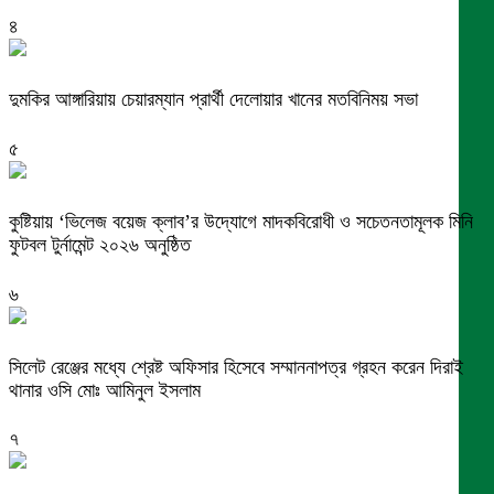
৪
দুমকির আঙ্গারিয়ায় চেয়ারম্যান প্রার্থী দেলোয়ার খানের মতবিনিময় সভা
৫
কুষ্টিয়ায় ‘ভিলেজ বয়েজ ক্লাব’র উদ্যোগে মাদকবিরোধী ও সচেতনতামূলক মিনি
ফুটবল টুর্নামেন্ট ২০২৬ অনুষ্ঠিত
৬
সিলেট রেঞ্জের মধ্যে শ্রেষ্ট অফিসার হিসেবে সম্মাননাপত্র গ্রহন করেন দিরাই
থানার ওসি মোঃ আমিনুল ইসলাম
৭