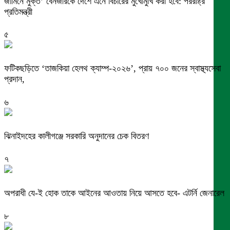
জামিনে মুক্ত’ বেনজীরকে দেশে এনে বিচারের মুখোমুখি করা হবে: পররাষ্ট্র
প্রতিমন্ত্রী
৫
ফটিকছড়িতে ‘তাজকিয়া হেলথ ক্যাম্প-২০২৬’, প্রায় ৭০০ জনের স্বাস্থ্যসেবা
প্রদান,
৬
ঝিনাইদহের কালীগঞ্জে সরকারি অনুদানের চেক বিতরণ
৭
অপরাধী যে-ই হোক তাকে আইনের আওতায় নিয়ে আসতে হবে- এটর্নি জেনারেল
৮