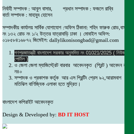
নির্বাহী সম্পাদক : আবুল বাসার, প্রধান সম্পাদক : ফজলে রাব্বি
বার্তা সম্পাদক : মাহাবুব হোসেন
সম্পাদকীয় কার্যালয় সার্বিক যোগাযোগ :অফিস ঠিকানা: শহিদ ফারুক রোড,বাসা
নং ১৩২ রোড নং ১/২ উত্তর যাত্রাবাড়ি ঢাকা । মোবাইল অফিস:
০১৮৫৮৪১৬৮৭২ জিমেইল: dallylikonisongbad@gmail.com
গণপ্রজাতন্ত্রী বাংলাদেশ সরকার অনুমদিত নং 01021/2025 ( নিউজ
পোর্টাল )
ও জেলা জেলা ম্যাজিস্ট্রেট বারবার আবেদনকৃত (প্রিন্ট ) আবেদন নং
ন৪০
সম্পাদক ও প্রকাশক কর্তৃক আর এস প্রিন্টিং প্রেস ৯২,আরামবাগ
মতিঝিল বাণিজ্যিক এলাকা হতে মুদ্রিত।
বাংলাদেশ কপিরাইট আবেদনকৃত
Design & Developed by:
BD IT HOST