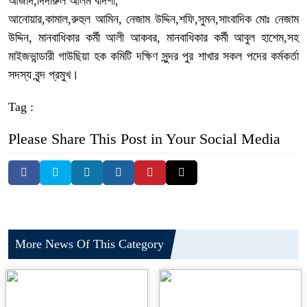
আজাদ,দিদারুল আলম বাদশা,
আনোয়ার,কামাল,রুহুল আমিন, নেজাম উদ্দিন,শফি,সুমন,সাংবাদিক মোঃ নেজাম
উদ্দিন, মানবাধিকার কর্মী আলী আকবর, মানবাধিকার কর্মী আবুল হাশেম,সহ
মাইজভান্ডারী গাউছিয়া হক কমিটি দক্ষিণ সুন্দর পুর শাখার সকল পদের কর্মকর্তা
সদস্য বৃন্দ প্রমুখ।
Tag :
Please Share This Post in Your Social Media
More News Of This Category