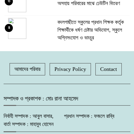
৩
অসহায় পরিবারের মাঝে ঢেউটিন বিতরণ
বদলগাছীতে স্কুলের প্রধান শিক্ষক কর্তৃক
৪
শিক্ষার্থীকে ধর্ষণ চেষ্টার অভিযোগ, স্কুলে
অগ্নিসংযোগ ও ভাংচুর
অভয়নগরের হিদিয়া এ,এনএইচ মাধ্যমিক
৫
বিদ্যালয়ের ভরপ্রাপ্ত প্রধান শিক্ষক
আমাদের পরিবার
Privacy Policy
শাহনাজ পারভীনের বিরুদ্ধে অনিয়মের
Contact
অভিযোগ
মহেশপুরে ১৫০ পিস ইয়াবাসহ মাদক কারবারি
সম্পাদক ও প্রকাশক : মোঃ রানা আহমেদ
৬
আটক, ভ্রাম্যমাণ আদালতে দুইজনের
কারাদণ্ড
নির্বাহী সম্পাদক : আবুল বাসার, প্রধান সম্পাদক : ফজলে রাব্বি
বার্তা সম্পাদক : মাহাবুব হোসেন
সুন্দরবন উপকূলে মেটবে তৃষ্ণা: জয়মনির
৭
ঘোলে কোস্টগার্ডের আধুনিক পানির প্ল্যান্ট