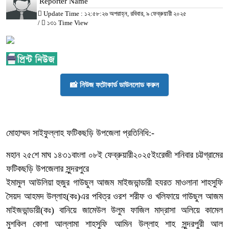
Reporter Name
Update Time : ১২:৫৮:২৬ অপরাহ্ন, রবিবার, ৯ ফেব্রুয়ারী ২০২৫
/
১৩১ Time View
📸 নিউজ ফটোকার্ড ডাউনলোড করুন
মোহাম্মদ সাইফুল্লাহ ফটিকছড়ি উপজেলা প্রতিনিধি:-
মহান ২৫শে মাঘ ১৪৩১বাংলা ০৮ই ফেব্রুয়ারী২০২৫ইংরেজী শনিবার চট্টগ্রামের
ফটিকছড়ি উপজেলার সুন্দরপুরে
ইমামুল আউলিয়া হুজুর গাউছুল আজম মাইজভান্ডারী হযরত মাওলানা শাহসুফি
সৈয়দ আহমদ উল্লাহ(কঃ)এর পবিত্র ওরশ শরীফ ও খলিফায়ে গাউছুল আজম
মাইজভান্ডারী(কঃ) বানিয়ে জামেউল উলুম ফাজিল মাদ্রাসা অলিয়ে কামেল
মুশকিল কোশা আল্লামা শাহসুফি আমিন উল্লাহ শাহ সুন্দরপুরী আল