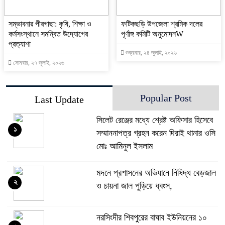
সম্ভাবনার পীরগাছা: কৃষি, শিক্ষা ও
ফটিকছড়ি উপজেলা শ্রমিক দলের
কর্মসংস্থানে সমন্বিত উদ্যোগের
পূর্ণাঙ্গ কমিটি অনুমোদনW
প্রত্যাশা
শুক্রবার, ২৪ জুলাই, ২০২৬
সোমবার, ২৭ জুলাই, ২০২৬
Popular Post
Last Update
সিলেট রেঞ্জের মধ্যে শ্রেষ্ট অফিসার হিসেবে
১
সম্মাননাপত্র গ্রহন করেন দিরাই থানার ওসি
মোঃ আমিনুল ইসলাম
মদনে প্রশাসনের অভিযানে নিষিদ্ধ বেড়জাল
২
ও চায়না জাল পুড়িয়ে ধ্বংস,
নরসিংদীর শিবপুরের বাঘাব ইউনিয়নের ১০