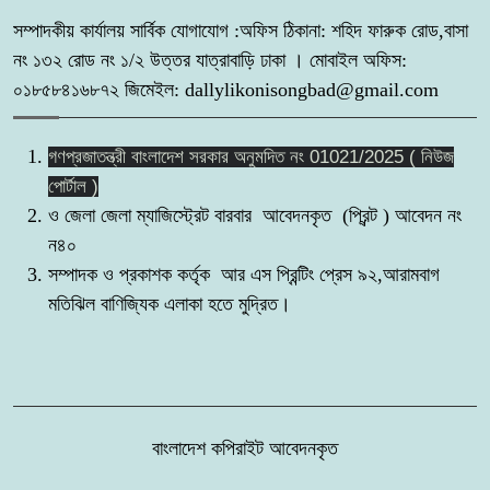
সম্পাদকীয় কার্যালয় সার্বিক যোগাযোগ :অফিস ঠিকানা: শহিদ ফারুক রোড,বাসা
নং ১৩২ রোড নং ১/২ উত্তর যাত্রাবাড়ি ঢাকা । মোবাইল অফিস:
কোটচাঁদপুরে চাঞ্চল্যকর চোরচক্রের ৪ সদস্য
৮
০১৮৫৮৪১৬৮৭২ জিমেইল: dallylikonisongbad@gmail.com
গ্রেপ্তার,উদ্ধার ২টি মোবাইল।
গণপ্রজাতন্ত্রী বাংলাদেশ সরকার অনুমদিত নং 01021/2025 ( নিউজ
পুটিজানায় মাদকবিরোধী মোবাইল কোর্ট, মাদক
৯
পোর্টাল )
সেবনের দায়ে ৬ মাসের কারাদণ্ড।
ও জেলা জেলা ম্যাজিস্ট্রেট বারবার আবেদনকৃত (প্রিন্ট ) আবেদন নং
ন৪০
সাতক্ষীরার কলারোয়ায় র‍্যাবের অভিযান, ৮৫
সম্পাদক ও প্রকাশক কর্তৃক আর এস প্রিন্টিং প্রেস ৯২,আরামবাগ
১০
বোতল ESKUF সিরাপসহ মাদক ব্যবসায়ী
মতিঝিল বাণিজ্যিক এলাকা হতে মুদ্রিত।
গ্রেফতার
বাংলাদেশ কপিরাইট আবেদনকৃত