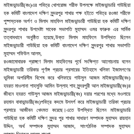
মাইজভান্ডারী(কঃ)এর পবিত্র খোশরোজ শরীফ উপলক্ষে মাইজভান্ডারি গাউছিয়া
হক কমিটি বাংলাদেশ দক্ষিণ সুন্দরপুর শাখার পক্ষ হইতে পবিত্র রওজা শরীফে
পুষ্পস্তবক অর্পণ ও মিলাদ মাহফিল মাইজভান্ডারী গাউছিয়া হক কমিটি দক্ষিণ
সুন্দরপুর শাখার উপদেষ্টা সাবেক সভাপতি মুহাম্মদ ওমর ফারুক এর সার্বিক
তত্বাবধানে অনুষ্ঠিত হয়েছে,উক্ত মিলাদ মাহফিলে উপস্থিত ছিলেন
মাইজভান্ডারী গাউছিয়া হক কমিটি বাংলাদেশ দক্ষিণ সুন্দরপুর শাখার সভাপতি
মুহাম্মদ শফিউল আলম,
রওজামোবারক প্রাঙ্গণে মিলাদ মাহফিলের পূর্বে সংক্ষিপ্ত আলোচনায় বলেন
মাইজভান্ডারী তরিকার পূর্ণাঙ্গ প্রচার প্রসারের ইতিহাসে খলিফা ইজামগণের
ভুমিকা অপরিসীম বিশেষ করে খলিফায়ে গাউসুল আজম মাইজভান্ডারী(কঃ)
হযরত মাওলানা শাহসুফি আমিন উল্লাহ শাহ সুন্দরপুরী আল মাইজভান্ডারী(কঃ)র
জীবনে হযরত গাউসুল আজম মাইজভান্ডারী(কঃ) দয়ার পরশের মধ্যে মওলায়ে
রহমান বাবাভান্ডারী(কঃ)পবিত্র কদমে উৎসর্গ করে মাইজভান্ডারী তরিকা প্রচার
প্রসারে আজীবন খেদমত করেছে।এতে উপস্থিত ছিলেন মাইজভান্ডারি
গাউছিয়া হক কমিটি দক্ষিণ সুন্দর পুর শাখার সাধারণ সম্পাদক মুহাম্মদ রায়হান
উদ্দিন, অর্থ সম্পাদক মুহাম্মদ আজাদ, সাংগঠনিক সম্পাদক মুহাম্মদ