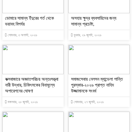
ডোমারে সামান্য ইঁদুরের গর্ত থেকে
অসহায় ক্ষুদ্র ব্যবসায়িদের জন্য
ভয়াবহ বিপর্যয়
সামান্য প্রচেষ্টা,
সোমবার, ৩ অগাস্ট, ২০২৬
বুধবার, ২৯ জুলাই, ২০২৬
কক্সবাজারে অজ্ঞাতপরিচয় অন্তঃসত্ত্বা
সমাজসেবায় নেলসন ম্যান্ডেলা শান্তি
নারী উদ্ধার, চিকিৎসকের বিনামূল্যে
পুরস্কার-২০২৬ প্রাপ্ত নাহিদ
অপারেশনের ঘোষণা
উজ্জামানকে সংবর্ধ
মঙ্গলবার, ২৮ জুলাই, ২০২৬
সোমবার, ২৭ জুলাই, ২০২৬