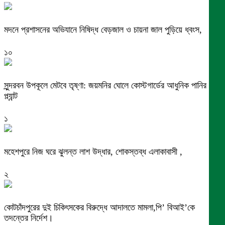
মদনে প্রশাসনের অভিযানে নিষিদ্ধ বেড়জাল ও চায়না জাল পুড়িয়ে ধ্বংস,
১০
সুন্দরবন উপকূলে মেটবে তৃষ্ণা: জয়মনির ঘোলে কোস্টগার্ডের আধুনিক পানির
প্ল্যান্ট
১
মহেশপুরে নিজ ঘরে ঝুলন্ত লাশ উদ্ধার, শোকস্তব্ধ এলাকাবাসী ,
২
কোটচাঁদপুরের দুই চিকিৎসকের বিরুদ্ধে আদালতে মামলা,পি’ বিআই’কে
তদন্তের নির্দেশ।