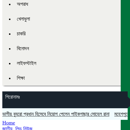
অপরাধ
খেলাধুলা
চাকরি
বিনোদন
লাইফস্টাইল
শিক্ষা
শিরোনামঃ
ীয় ব্যুরো প্রধান হিসেবে নিয়োগ পেলেন পাইকগাছার সোহেল রানা
মহেশপুরে সামা
Home
জাতীয়
,
লিড নিউজ