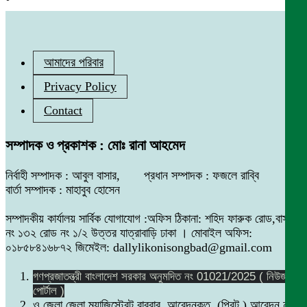
আমাদের পরিবার
Privacy Policy
Contact
সম্পাদক ও প্রকাশক : মোঃ রানা আহমেদ
নির্বাহী সম্পাদক : আবুল বাসার, প্রধান সম্পাদক : ফজলে রাব্বি
বার্তা সম্পাদক : মাহাবুব হোসেন
সম্পাদকীয় কার্যালয় সার্বিক যোগাযোগ :অফিস ঠিকানা: শহিদ ফারুক রোড,বাসা
নং ১৩২ রোড নং ১/২ উত্তর যাত্রাবাড়ি ঢাকা । মোবাইল অফিস:
০১৮৫৮৪১৬৮৭২ জিমেইল: dallylikonisongbad@gmail.com
গণপ্রজাতন্ত্রী বাংলাদেশ সরকার অনুমদিত নং 01021/2025 ( নিউজ
পোর্টাল )
ও জেলা জেলা ম্যাজিস্ট্রেট বারবার আবেদনকৃত (প্রিন্ট ) আবেদন নং