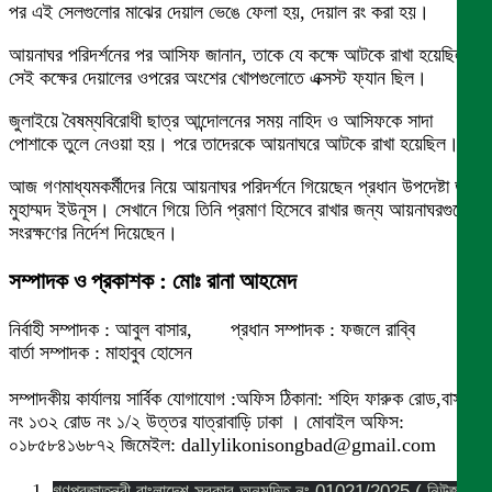
পর এই সেলগুলোর মাঝের দেয়াল ভেঙে ফেলা হয়, দেয়াল রং করা হয়।
আয়নাঘর পরিদর্শনের পর আসিফ জানান, তাকে যে কক্ষে আটকে রাখা হয়েছিল
সেই কক্ষের দেয়ালের ওপরের অংশের খোপগুলোতে এক্সস্ট ফ্যান ছিল।
জুলাইয়ে বৈষম্যবিরোধী ছাত্র আন্দোলনের সময় নাহিদ ও আসিফকে সাদা
পোশাকে তুলে নেওয়া হয়। পরে তাদেরকে আয়নাঘরে আটকে রাখা হয়েছিল।
আজ গণমাধ্যমকর্মীদের নিয়ে আয়নাঘর পরিদর্শনে গিয়েছেন প্রধান উপদেষ্টা ড.
মুহাম্মদ ইউনূস। সেখানে গিয়ে তিনি প্রমাণ হিসেবে রাখার জন্য আয়নাঘরগুলো
সংরক্ষণের নির্দেশ দিয়েছেন।
সম্পাদক ও প্রকাশক : মোঃ রানা আহমেদ
নির্বাহী সম্পাদক : আবুল বাসার, প্রধান সম্পাদক : ফজলে রাব্বি
বার্তা সম্পাদক : মাহাবুব হোসেন
সম্পাদকীয় কার্যালয় সার্বিক যোগাযোগ :অফিস ঠিকানা: শহিদ ফারুক রোড,বাসা
নং ১৩২ রোড নং ১/২ উত্তর যাত্রাবাড়ি ঢাকা । মোবাইল অফিস:
০১৮৫৮৪১৬৮৭২ জিমেইল: dallylikonisongbad@gmail.com
গণপ্রজাতন্ত্রী বাংলাদেশ সরকার অনুমদিত নং 01021/2025 ( নিউজ