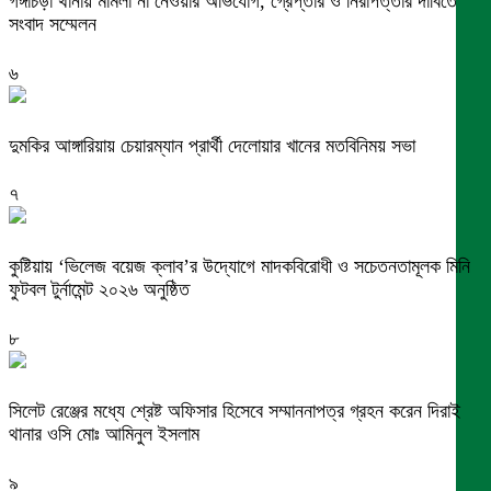
গঙ্গাচড়া থানায় মামলা না নেওয়ার অভিযোগ, গ্রেপ্তার ও নিরাপত্তার দাবিতে
সংবাদ সম্মেলন
৬
দুমকির আঙ্গারিয়ায় চেয়ারম্যান প্রার্থী দেলোয়ার খানের মতবিনিময় সভা
৭
কুষ্টিয়ায় ‘ভিলেজ বয়েজ ক্লাব’র উদ্যোগে মাদকবিরোধী ও সচেতনতামূলক মিনি
ফুটবল টুর্নামেন্ট ২০২৬ অনুষ্ঠিত
৮
সিলেট রেঞ্জের মধ্যে শ্রেষ্ট অফিসার হিসেবে সম্মাননাপত্র গ্রহন করেন দিরাই
থানার ওসি মোঃ আমিনুল ইসলাম
৯