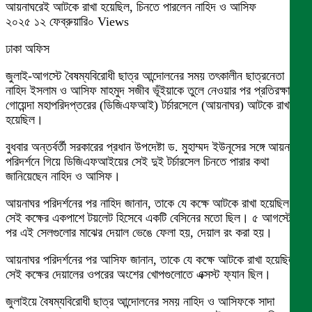
আয়নাঘরেই আটকে রাখা হয়েছিল, চিনতে পারলেন নাহিদ ও আসিফ
২০২৫ ১২ ফেব্রুয়ারি০ Views
ঢাকা অফিস
জুলাই-আগস্টে বৈষম্যবিরোধী ছাত্র আন্দোলনের সময় তৎকালীন ছাত্রনেতা
নাহিদ ইসলাম ও আসিফ মাহমুদ সজীব ভূঁইয়াকে তুলে নেওয়ার পর প্রতিরক্ষা
গোয়েন্দা মহাপরিদপ্তরের (ডিজিএফআই) টর্চারসেলে (আয়নাঘর) আটকে রাখা
হয়েছিল।
বুধবার অন্তর্বর্তী সরকারের প্রধান উপদেষ্টা ড. মুহাম্মদ ইউনূসের সঙ্গে আয়নাঘর
পরিদর্শনে গিয়ে ডিজিএফআইয়ের সেই দুই টর্চারসেল চিনতে পারার কথা
জানিয়েছেন নাহিদ ও আসিফ।
আয়নাঘর পরিদর্শনের পর নাহিদ জানান, তাকে যে কক্ষে আটকে রাখা হয়েছিল
সেই কক্ষের একপাশে টয়লেট হিসেবে একটি বেসিনের মতো ছিল। ৫ আগস্টের
পর এই সেলগুলোর মাঝের দেয়াল ভেঙে ফেলা হয়, দেয়াল রং করা হয়।
আয়নাঘর পরিদর্শনের পর আসিফ জানান, তাকে যে কক্ষে আটকে রাখা হয়েছিল
সেই কক্ষের দেয়ালের ওপরের অংশের খোপগুলোতে এক্সস্ট ফ্যান ছিল।
জুলাইয়ে বৈষম্যবিরোধী ছাত্র আন্দোলনের সময় নাহিদ ও আসিফকে সাদা