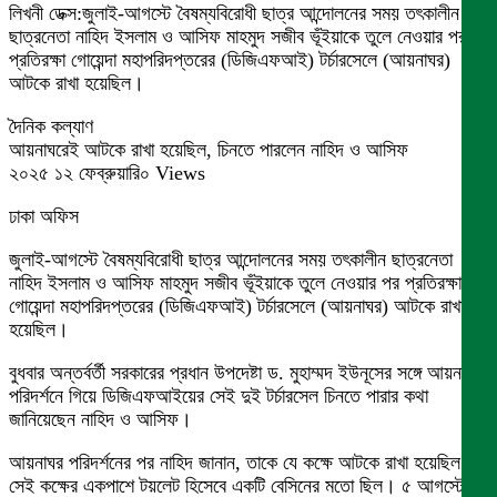
লিখনী ডেক্স:জুলাই-আগস্টে বৈষম্যবিরোধী ছাত্র আন্দোলনের সময় তৎকালীন
ছাত্রনেতা নাহিদ ইসলাম ও আসিফ মাহমুদ সজীব ভূঁইয়াকে তুলে নেওয়ার পর
প্রতিরক্ষা গোয়েন্দা মহাপরিদপ্তরের (ডিজিএফআই) টর্চারসেলে (আয়নাঘর)
আটকে রাখা হয়েছিল।
দৈনিক কল্যাণ
আয়নাঘরেই আটকে রাখা হয়েছিল, চিনতে পারলেন নাহিদ ও আসিফ
২০২৫ ১২ ফেব্রুয়ারি০ Views
ঢাকা অফিস
জুলাই-আগস্টে বৈষম্যবিরোধী ছাত্র আন্দোলনের সময় তৎকালীন ছাত্রনেতা
নাহিদ ইসলাম ও আসিফ মাহমুদ সজীব ভূঁইয়াকে তুলে নেওয়ার পর প্রতিরক্ষা
গোয়েন্দা মহাপরিদপ্তরের (ডিজিএফআই) টর্চারসেলে (আয়নাঘর) আটকে রাখা
হয়েছিল।
বুধবার অন্তর্বর্তী সরকারের প্রধান উপদেষ্টা ড. মুহাম্মদ ইউনূসের সঙ্গে আয়নাঘর
পরিদর্শনে গিয়ে ডিজিএফআইয়ের সেই দুই টর্চারসেল চিনতে পারার কথা
জানিয়েছেন নাহিদ ও আসিফ।
আয়নাঘর পরিদর্শনের পর নাহিদ জানান, তাকে যে কক্ষে আটকে রাখা হয়েছিল
সেই কক্ষের একপাশে টয়লেট হিসেবে একটি বেসিনের মতো ছিল। ৫ আগস্টের