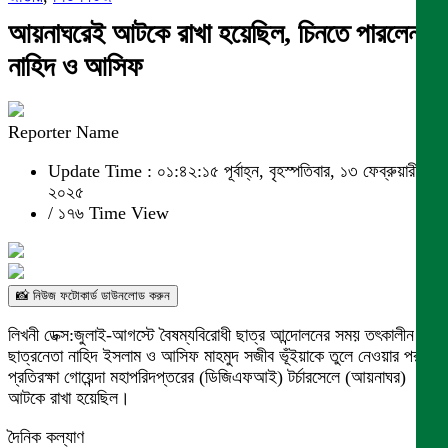
আয়নাঘরেই আটকে রাখা হয়েছিল, চিনতে পারলেন
নাহিদ ও আসিফ
Reporter Name
Update Time : ০১:৪২:১৫ পূর্বাহ্ন, বৃহস্পতিবার, ১৩ ফেব্রুয়ারী
২০২৫
/
১৭৬ Time View
📸 নিউজ ফটোকার্ড ডাউনলোড করুন
লিখনী ডেক্স:জুলাই-আগস্টে বৈষম্যবিরোধী ছাত্র আন্দোলনের সময় তৎকালীন
ছাত্রনেতা নাহিদ ইসলাম ও আসিফ মাহমুদ সজীব ভূঁইয়াকে তুলে নেওয়ার পর
প্রতিরক্ষা গোয়েন্দা মহাপরিদপ্তরের (ডিজিএফআই) টর্চারসেলে (আয়নাঘর)
আটকে রাখা হয়েছিল।
দৈনিক কল্যাণ