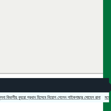
াগীয় ব্যুরো প্রধান হিসেবে নিয়োগ পেলেন পাইকগাছার সোহেল রানা
মহেশপুরে সা