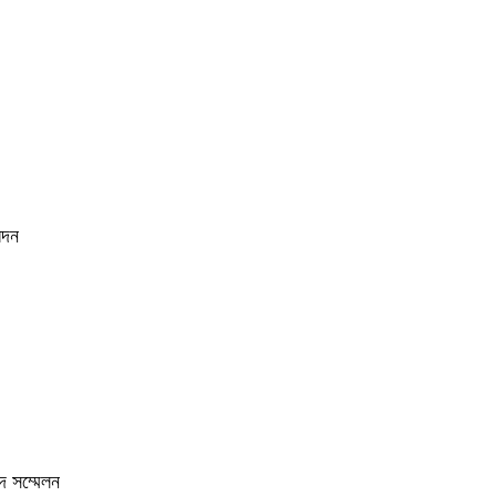
েদন
দ সম্মেলন