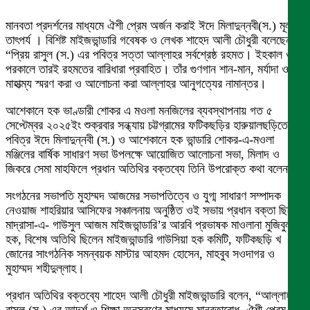
মানবতা প্রদর্শনের মাধ্যমে ঐশী প্রেম অর্জন করাই ঈদে মিলাদুন্নবী(স.) মূল
তাৎপর্য । বিশিষ্ট মাইজভান্ডারি গবেষক ও লেখক শাহেদ আলী চৌধুরী বলেছেন,
“প্রিয় রাসুল (স.) এর পবিত্র সত্তা আল্লাহর সর্বশ্রেষ্ঠ রহমত। ইহকাল ও
পরকালে তারই রহমতের বারিধারা প্রবাহিত। তাঁর গুণগান শান-মান, মর্যাদা ও
মাহাত্ম্য স্মরণ করা ও আলোচনা করা আল্লাহর আনুগত্যের নামান্তর।
আশেকানে হক ভাণ্ডারী শোকর এ মওলা মনজিলের ব্যবস্থাপনায় গত ৫
সেপ্টেম্বর ২০২৫ইং শুক্রবার সন্ধ্যায় চট্টগ্রামের ফটিকছড়ির হারুয়ালছড়িতে
পবিত্র ঈদে মিলাদুন্নবী (স.) ও আশেকানে হক ভান্ডারি শোকর-এ-মওলা
মঞ্জিলের বার্ষিক সাধারণ সভা উপলক্ষে আয়োজিত আলোচনা সভা, মিলাদ ও
জিকরে সেমা মাহফিলে প্রধান অতিথির বক্তব্যে তিনি উপরোক্ত কথা বলেন।
সংগঠনের সভাপতি মুহাম্মদ আজমের সভাপতিত্বে ও যুগ্ম সাধারণ সম্পাদক
নেওয়াজ শাহরিয়ার আসিফের সঞ্চালনায় অনুষ্ঠিত ওই সভায় প্রধান বক্তা ছিলেন
মাদ্রাসা-এ- গাউসুল আজম মাইজভান্ডারি’র আরবি প্রভাষক মাওলানা মুজিবুল
হক, বিশেষ অতিথি ছিলেন মাইজভান্ডারি গাউসিয়া হক কমিটি, ফটিকছড়ি খ
জোনের সাংগঠনিক সমন্বয়ক মাস্টার আহমদ হোসেন, মাহবুব সওদাগর ও
মুহাম্মদ শহীদুল্লাহ।
প্রধান অতিথির বক্তব্যে শাহেদ আলী চৌধুরী মাইজভান্ডারি বলেন, “আল্লাহর