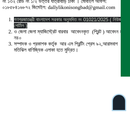
নং ১৩২ রোড নং ১/২ উত্তর যাত্রাবাড়ি ঢাকা । মোবাইল অফিস:
০১৮৫৮৪১৬৮৭২ জিমেইল: dallylikonisongbad@gmail.com
গণপ্রজাতন্ত্রী বাংলাদেশ সরকার অনুমদিত নং 01021/2025 ( নিউজ
পোর্টাল )
ও জেলা জেলা ম্যাজিস্ট্রেট বারবার আবেদনকৃত (প্রিন্ট ) আবেদন নং
ন৪০
সম্পাদক ও প্রকাশক কর্তৃক আর এস প্রিন্টিং প্রেস ৯২,আরামবাগ
মতিঝিল বাণিজ্যিক এলাকা হতে মুদ্রিত।