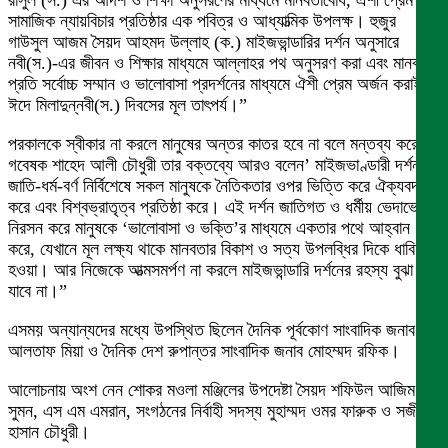
রাসুল (স.) এর আদর্শ ও শিক্ষা অনুসরণের মাধ্যমে মানবতাবোধ, ঐশী প্রেম এবং
সামাজিক ন্যায়বিচার প্রতিষ্ঠার এক পবিত্র ও আধ্যাত্মিক উপলক্ষ। হুজুর
গাউসুল আজম সৈয়দ আহমদ উল্লাহ (ক.) মাইজভান্ডারির দর্শন অনুসারে
নবী(স.)-এর জীবন ও শিক্ষার মাধ্যমে আল্লাহর পথ অনুসরণ করা এবং মানবতার
প্রতি সর্বোচ্চ সম্মান ও ভালোবাসা প্রদর্শনের মাধ্যমে ঐশী প্রেম অর্জন করাই
ঈদে মিলাদুন্নবী(স.) দিবসের মূল তাৎপর্য।”
পরকালকে স্বীকার না করলে মানুষের অন্তর কাতর হবে না বলে মন্তব্য করে
গবেষক শাহেদ আলী চৌধুরী তার বক্তব্যে আরও বলেন’ মাইজভাণ্ডারী দর্শন
জাতি-ধর্ম-বর্ণ নির্বিশেষে সকল মানুষকে নৈতিকতার ওপর ভিত্তি করে ঐক্যবদ্ধ
করে এবং বিশ্বভ্রাতৃত্ব প্রতিষ্ঠা করে। এই দর্শন জাতিগত ও ধর্মীয় ভেদাভেদ
নিরসন করে মানুষকে ‘ভালোবাসা ও ভক্তি’র মাধ্যমে একতার পথে আহ্বান
করে, যেখানে মূল লক্ষ্য থাকে মানবতার বিকাশ ও সত্য উপলব্ধির দিকে ধাবিত
হওয়া। আর নিজেকে আত্মসমর্পণ না করলে মাইজভান্ডারি দর্শনের রহস্য বুঝা
যাবে না।”
এসময় অন্যান্যদের মধ্যে উপস্থিত ছিলেন দৈনিক পূর্বকোণ সাংবাদিক জনাব
আলতাফ মিয়া ও দৈনিক দেশ রুপান্তর সাংবাদিক জনাব মোহম্মদ রফিক।
আলোচনায় অংশ নেন শোকর মওলা মঞ্জিলের উপদেষ্টা সৈয়দ শফিউল আজিম
সুমন, এস এম এমরান, সংগঠনের নির্বাহী সদস্য মুহাম্মদ ওমর ফারুক ও সজীবুল
হাসান চৌধুরী।