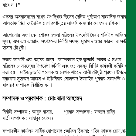
যাবে না।”
এসময় অন্যান্যদের মধ্যে উপস্থিত ছিলেন দৈনিক পূর্বকোণ সাংবাদিক জনাব
আলতাফ মিয়া ও দৈনিক দেশ রুপান্তর সাংবাদিক জনাব মোহম্মদ রফিক।
আলোচনায় অংশ নেন শোকর মওলা মঞ্জিলের উপদেষ্টা সৈয়দ শফিউল আজিম
সুমন, এস এম এমরান, সংগঠনের নির্বাহী সদস্য মুহাম্মদ ওমর ফারুক ও সজীবুল
হাসান চৌধুরী।
সভায় আগামী এক বছরের জন্য “আশেকানে হক ভান্ডারি শোকর এ মওলা
মঞ্জিলের ৮ সদস্যের উপদেষ্টা কমিটি এবং ৩১ সদস্য বিশিষ্ট কার্যকরী কমিটি গঠন
করা হয়। মাইজভান্ডারি গবেষক ও লেখক শাহেদ আলী চৌধুরী প্রধান উপদেষ্টা,
ব্যাংকার মুহাম্মদ আজম ও ইঞ্জিনিয়ার মোহাম্মদ ইব্রাহিম পুনরায় সভাপতি ও
সাধারণ সম্পাদক নির্বাচিত হন।
সম্পাদক ও প্রকাশক : মোঃ রানা আহমেদ
নির্বাহী সম্পাদক : আবুল বাসার, প্রধান সম্পাদক : ফজলে রাব্বি
বার্তা সম্পাদক : মাহাবুব হোসেন
সম্পাদকীয় কার্যালয় সার্বিক যোগাযোগ :অফিস ঠিকানা: শহিদ ফারুক রোড,বাসা