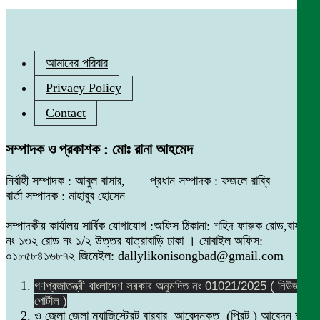
আমাদের পরিবার
Privacy Policy
Contact
সম্পাদক ও প্রকাশক : মোঃ রানা আহমেদ
নির্বাহী সম্পাদক : আবুল বাসার, প্রধান সম্পাদক : ফজলে রাব্বি
বার্তা সম্পাদক : মাহাবুব হোসেন
সম্পাদকীয় কার্যালয় সার্বিক যোগাযোগ :অফিস ঠিকানা: শহিদ ফারুক রোড,বাসা
নং ১৩২ রোড নং ১/২ উত্তর যাত্রাবাড়ি ঢাকা । মোবাইল অফিস:
০১৮৫৮৪১৬৮৭২ জিমেইল: dallylikonisongbad@gmail.com
গণপ্রজাতন্ত্রী বাংলাদেশ সরকার অনুমদিত নং 01021/2025 ( নিউজ
পোর্টাল )
ও জেলা জেলা ম্যাজিস্ট্রেট বারবার আবেদনকৃত (প্রিন্ট ) আবেদন নং