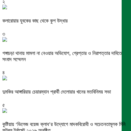
২
কলারোয়ার যুবকের কাছ থেকে কুশ উদ্ধার
৩
গঙ্গাচড়া থানায় মামলা না নেওয়ার অভিযোগ, গ্রেপ্তার ও নিরাপত্তার দাবিতে
সংবাদ সম্মেলন
৪
দুমকির আঙ্গারিয়ায় চেয়ারম্যান প্রার্থী দেলোয়ার খানের মতবিনিময় সভা
৫
কুষ্টিয়ায় ‘ভিলেজ বয়েজ ক্লাব’র উদ্যোগে মাদকবিরোধী ও সচেতনতামূলক মিনি
ফুটবল টুর্নামেন্ট ২০২৬ অনুষ্ঠিত