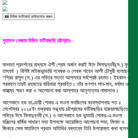
📸 নিউজ ফটোকার্ড ডাউনলোড করুন
মুহাম্মদ নেজাম উদ্দিন ফটিকছড়ি চট্টগ্রাম:-
মানবতা প্রদর্শনের মাধ্যমে ঐশী প্রেম অর্জন করাই ঈদে মিলাদুন্নবী(স.) মূল
তাৎপর্য । বিশিষ্ট মাইজভান্ডারি গবেষক ও লেখক শাহেদ আলী চৌধুরী বলেছেন,
“প্রিয় রাসুল (স.) এর পবিত্র সত্তা আল্লাহর সর্বশ্রেষ্ঠ রহমত। ইহকাল ও
পরকালে তারই রহমতের বারিধারা প্রবাহিত। তাঁর গুণগান শান-মান, মর্যাদা ও
মাহাত্ম্য স্মরণ করা ও আলোচনা করা আল্লাহর আনুগত্যের নামান্তর।
আশেকানে হক ভাণ্ডারী শোকর এ মওলা মনজিলের ব্যবস্থাপনায় গত ৫
সেপ্টেম্বর ২০২৫ইং শুক্রবার সন্ধ্যায় চট্টগ্রামের ফটিকছড়ির হারুয়ালছড়িতে
পবিত্র ঈদে মিলাদুন্নবী (স.) ও আশেকানে হক ভান্ডারি শোকর-এ-মওলা
মঞ্জিলের বার্ষিক সাধারণ সভা উপলক্ষে আয়োজিত আলোচনা সভা, মিলাদ ও
জিকরে সেমা মাহফিলে প্রধান অতিথির বক্তব্যে তিনি উপরোক্ত কথা বলেন।