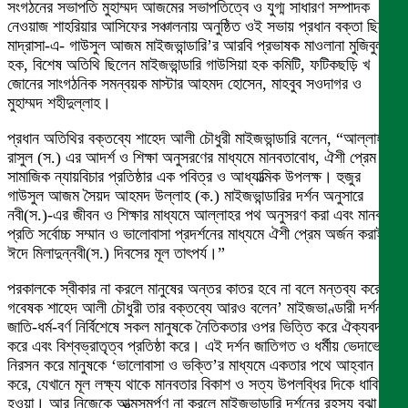
সংগঠনের সভাপতি মুহাম্মদ আজমের সভাপতিত্বে ও যুগ্ম সাধারণ সম্পাদক
নেওয়াজ শাহরিয়ার আসিফের সঞ্চালনায় অনুষ্ঠিত ওই সভায় প্রধান বক্তা ছিলেন
মাদ্রাসা-এ- গাউসুল আজম মাইজভান্ডারি’র আরবি প্রভাষক মাওলানা মুজিবুল
হক, বিশেষ অতিথি ছিলেন মাইজভান্ডারি গাউসিয়া হক কমিটি, ফটিকছড়ি খ
জোনের সাংগঠনিক সমন্বয়ক মাস্টার আহমদ হোসেন, মাহবুব সওদাগর ও
মুহাম্মদ শহীদুল্লাহ।
প্রধান অতিথির বক্তব্যে শাহেদ আলী চৌধুরী মাইজভান্ডারি বলেন, “আল্লাহর
রাসুল (স.) এর আদর্শ ও শিক্ষা অনুসরণের মাধ্যমে মানবতাবোধ, ঐশী প্রেম এবং
সামাজিক ন্যায়বিচার প্রতিষ্ঠার এক পবিত্র ও আধ্যাত্মিক উপলক্ষ। হুজুর
গাউসুল আজম সৈয়দ আহমদ উল্লাহ (ক.) মাইজভান্ডারির দর্শন অনুসারে
নবী(স.)-এর জীবন ও শিক্ষার মাধ্যমে আল্লাহর পথ অনুসরণ করা এবং মানবতার
প্রতি সর্বোচ্চ সম্মান ও ভালোবাসা প্রদর্শনের মাধ্যমে ঐশী প্রেম অর্জন করাই
ঈদে মিলাদুন্নবী(স.) দিবসের মূল তাৎপর্য।”
পরকালকে স্বীকার না করলে মানুষের অন্তর কাতর হবে না বলে মন্তব্য করে
গবেষক শাহেদ আলী চৌধুরী তার বক্তব্যে আরও বলেন’ মাইজভাণ্ডারী দর্শন
জাতি-ধর্ম-বর্ণ নির্বিশেষে সকল মানুষকে নৈতিকতার ওপর ভিত্তি করে ঐক্যবদ্ধ
করে এবং বিশ্বভ্রাতৃত্ব প্রতিষ্ঠা করে। এই দর্শন জাতিগত ও ধর্মীয় ভেদাভেদ
নিরসন করে মানুষকে ‘ভালোবাসা ও ভক্তি’র মাধ্যমে একতার পথে আহ্বান
করে, যেখানে মূল লক্ষ্য থাকে মানবতার বিকাশ ও সত্য উপলব্ধির দিকে ধাবিত
হওয়া। আর নিজেকে আত্মসমর্পণ না করলে মাইজভান্ডারি দর্শনের রহস্য বুঝা