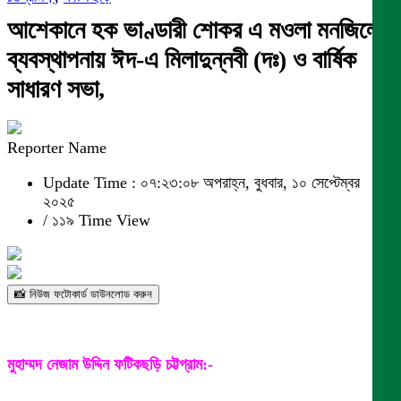
আশেকানে হক ভাণ্ডারী শোকর এ মওলা মনজিলের
ব্যবস্থাপনায় ঈদ-এ মিলাদুন্নবী (দঃ) ও বার্ষিক
সাধারণ সভা,
Reporter Name
Update Time : ০৭:২৩:০৮ অপরাহ্ন, বুধবার, ১০ সেপ্টেম্বর
২০২৫
/
১১৯ Time View
📸 নিউজ ফটোকার্ড ডাউনলোড করুন
মুহাম্মদ নেজাম উদ্দিন ফটিকছড়ি চট্টগ্রাম:-