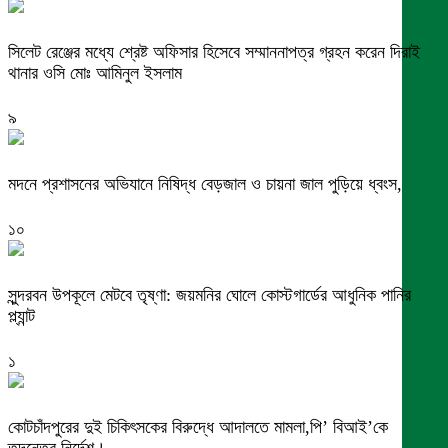
সিলেট রেঞ্জের মধ্যে শ্রেষ্ট অফিসার হিসেবে সম্মাননাপত্র গ্রহন করেন দিরাই
থানার ওসি মোঃ আমিনুল ইসলাম
৯
মদনে প্রশাসনের অভিযানে নিষিদ্ধ বেড়জাল ও চায়না জাল পুড়িয়ে ধ্বংস,
১০
সুন্দরবন উপকূলে মেটবে তৃষ্ণা: জয়মনির ঘোলে কোস্টগার্ডের আধুনিক পানির
প্ল্যান্ট
১
কোটচাঁদপুরের দুই চিকিৎসকের বিরুদ্ধে আদালতে মামলা,পি’ বিআই’কে
তদন্তের নির্দেশ।