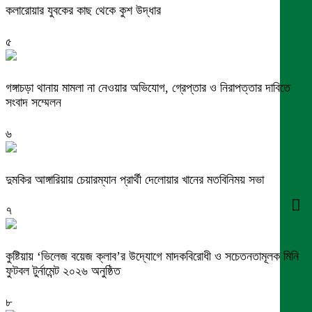
কলারোয়ার যুবকের কাছ থেকে কুশ উদ্ধার
৫
গঙ্গাচড়া থানায় মামলা না নেওয়ার অভিযোগ, গ্রেপ্তার ও নিরাপত্তার দাবিতে
সংবাদ সম্মেলন
৬
দুমকির আঙ্গারিয়ায় চেয়ারম্যান প্রার্থী দেলোয়ার খানের মতবিনিময় সভা
৭
কুষ্টিয়ায় ‘ভিলেজ বয়েজ ক্লাব’র উদ্যোগে মাদকবিরোধী ও সচেতনতামূলক মিনি
ফুটবল টুর্নামেন্ট ২০২৬ অনুষ্ঠিত
৮