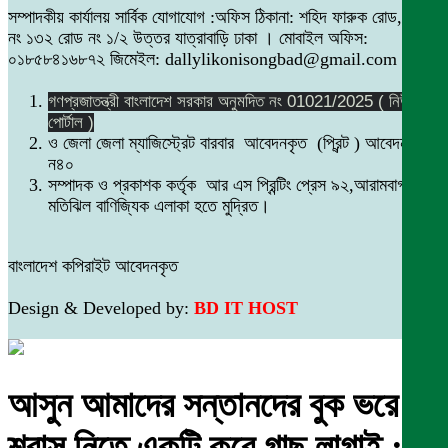
সম্পাদকীয় কার্যালয় সার্বিক যোগাযোগ :অফিস ঠিকানা: শহিদ ফারুক রোড,বাসা
নং ১৩২ রোড নং ১/২ উত্তর যাত্রাবাড়ি ঢাকা । মোবাইল অফিস:
০১৮৫৮৪১৬৮৭২ জিমেইল: dallylikonisongbad@gmail.com
গণপ্রজাতন্ত্রী বাংলাদেশ সরকার অনুমদিত নং 01021/2025 ( নিউজ
পোর্টাল )
ও জেলা জেলা ম্যাজিস্ট্রেট বারবার আবেদনকৃত (প্রিন্ট ) আবেদন নং
ন৪০
সম্পাদক ও প্রকাশক কর্তৃক আর এস প্রিন্টিং প্রেস ৯২,আরামবাগ
মতিঝিল বাণিজ্যিক এলাকা হতে মুদ্রিত।
বাংলাদেশ কপিরাইট আবেদনকৃত
Design & Developed by:
BD IT HOST
আসুন আমাদের সন্তানদের বুক ভরে
শ্বাস নিতে একটি করে গাছ লাগাই :