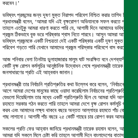
করবেন।’
ভবিষ্যৎ প্রজন্মের জন্য দূষণ মুক্ত নিরাপদ পরিবেশ নিশ্চিত করার তাগিদ দিয়ে
প্রধানমন্ত্রী বলেন, ‘আমরা যদি এই বৃক্ষরোপণ অভিযানকে সফল করতে পারি
তাহলে এতটুকু আমরা ধারণা করতে পারি যে, আগামী দিনে আমাদের ভবিষ্যৎ
প্রজন্ম ঠিকভাবে বুক ভরে পরিষ্কার শ্বাস নিতে পারবে। আসুন আমরা আমাদের
ভবিষ্যৎ প্রজন্মকে একটি নিশ্চয়তা দেই একটি পরিষ্কার একটি দূষণ মুক্ত
পরিবেশ গড়তে পারি যেখানে আমাদের প্রজন্ম পরিস্কার পরিবেশে বাস করবে।’
আজ শনিবার বেলা তিনটায় ডুলাহাজারার মালুম ঘাট সংরক্ষিত বনে দেশব্যাপী ২৫
কোটি বৃক্ষ রোপন কর্মসূচির আনুষ্ঠানিক উদ্বোধন শেষে প্রধানমন্ত্রী তারেক রহমান
জনসাধারণের প্রতি এই আহ্ববান জানান।
প্রধানমন্ত্রী তার নির্বাচনি প্রতিশ্রুতির কথা উল্লেখ করে বলেন, ‘নির্বাচনের
আগে আমরা দেশের মানুষের কাছে ওয়াদা করেছিলাম নির্বাচনের প্রতিশ্রুতি
যেগুলো দিয়েছিলাম তার মধ্যে একটি প্রতিশ্রুতি ছিল যে আমরা যদি আল্লাহর
রহমতে সরকার গঠন করতে পারি তাহলে আমরা দেশে বৃক্ষ রোপন কর্মসূচি শুরু
করব এবং আমাদের লক্ষ্য থাকবে বছরে অন্তত আল্লাহর রহমতে পাঁচ কোটি
গাছ লাগানো। আগামী পাঁচ বছরে ২৫ কোটি গাছের চার রোপণ করব আমরা।’
সকলের প্রতি ফের আহ্বান জানিয়ে প্রধানমন্ত্রী তারেক রহমান বলেন, আসুন
আমরা যদি সকলে মিলে চেষ্টা করি তাহলে আগামী দিনে বাংলাদেশের বাতাসকে