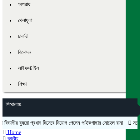
অপরাধ
খেলাধুলা
চাকরি
বিনোদন
লাইফস্টাইল
শিক্ষা
শিরোনামঃ
াগীয় ব্যুরো প্রধান হিসেবে নিয়োগ পেলেন পাইকগাছার সোহেল রানা
মহেশপুরে 
Home
জাতীয়