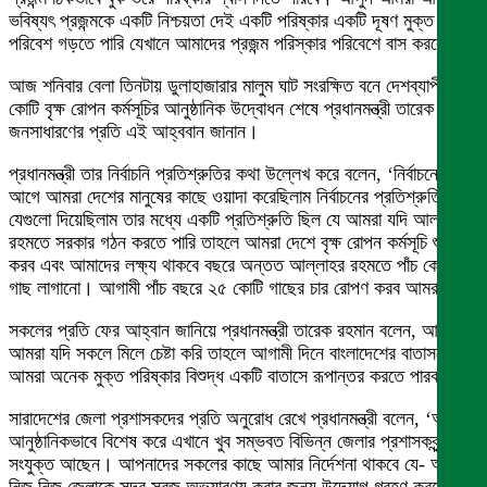
ভবিষ্যৎ প্রজন্মকে একটি নিশ্চয়তা দেই একটি পরিষ্কার একটি দূষণ মুক্ত
পরিবেশ গড়তে পারি যেখানে আমাদের প্রজন্ম পরিস্কার পরিবেশে বাস করবে।’
আজ শনিবার বেলা তিনটায় ডুলাহাজারার মালুম ঘাট সংরক্ষিত বনে দেশব্যাপী ২৫
কোটি বৃক্ষ রোপন কর্মসূচির আনুষ্ঠানিক উদ্বোধন শেষে প্রধানমন্ত্রী তারেক রহমান
জনসাধারণের প্রতি এই আহ্ববান জানান।
প্রধানমন্ত্রী তার নির্বাচনি প্রতিশ্রুতির কথা উল্লেখ করে বলেন, ‘নির্বাচনের
আগে আমরা দেশের মানুষের কাছে ওয়াদা করেছিলাম নির্বাচনের প্রতিশ্রুতি
যেগুলো দিয়েছিলাম তার মধ্যে একটি প্রতিশ্রুতি ছিল যে আমরা যদি আল্লাহর
রহমতে সরকার গঠন করতে পারি তাহলে আমরা দেশে বৃক্ষ রোপন কর্মসূচি শুরু
করব এবং আমাদের লক্ষ্য থাকবে বছরে অন্তত আল্লাহর রহমতে পাঁচ কোটি
গাছ লাগানো। আগামী পাঁচ বছরে ২৫ কোটি গাছের চার রোপণ করব আমরা।’
সকলের প্রতি ফের আহ্বান জানিয়ে প্রধানমন্ত্রী তারেক রহমান বলেন, আসুন
আমরা যদি সকলে মিলে চেষ্টা করি তাহলে আগামী দিনে বাংলাদেশের বাতাসকে
আমরা অনেক মুক্ত পরিষ্কার বিশুদ্ধ একটি বাতাসে রূপান্তর করতে পারব।’
সারাদেশের জেলা প্রশাসকদের প্রতি অনুরোধ রেখে প্রধানমন্ত্রী বলেন, ‘আজকে
আনুষ্ঠানিকভাবে বিশেষ করে এখানে খুব সম্ভবত বিভিন্ন জেলার প্রশাসকবৃন্দ
সংযুক্ত আছেন। আপনাদের সকলের কাছে আমার নির্দেশনা থাকবে যে- আপনার