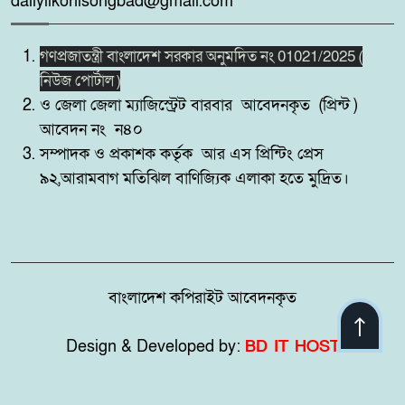
dallylikonisongbad@gmail.com
সদস্য গ্রেপ্তার,উদ্ধার ২টি মোবাইল।
গণপ্রজাতন্ত্রী বাংলাদেশ সরকার অনুমদিত নং 01021/2025 (
পুটিজানায় মাদকবিরোধী মোবাইল
৯
নিউজ পোর্টাল )
কোর্ট, মাদক সেবনের দায়ে ৬ মাসের
ও জেলা জেলা ম্যাজিস্ট্রেট বারবার আবেদনকৃত (প্রিন্ট )
কারাদণ্ড।
আবেদন নং ন৪০
সম্পাদক ও প্রকাশক কর্তৃক আর এস প্রিন্টিং প্রেস
সাতক্ষীরার কলারোয়ায় র‍্যাবের
১০
৯২,আরামবাগ মতিঝিল বাণিজ্যিক এলাকা হতে মুদ্রিত।
অভিযান, ৮৫ বোতল ESKUF
সিরাপসহ মাদক ব্যবসায়ী গ্রেফতার
বাংলাদেশ কপিরাইট আবেদনকৃত
Design & Developed by:
BD IT HOST