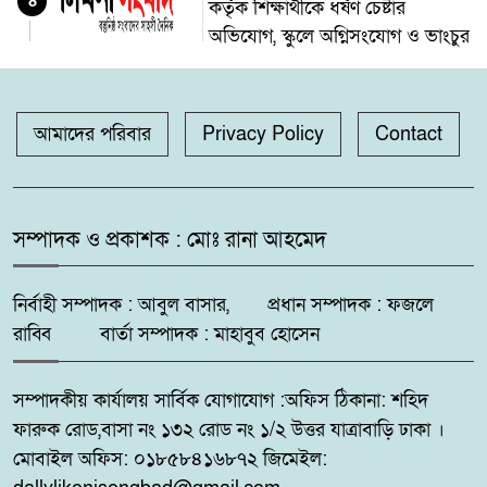
৪
কর্তৃক শিক্ষার্থীকে ধর্ষণ চেষ্টার
অভিযোগ, স্কুলে অগ্নিসংযোগ ও ভাংচুর
অভয়নগরের হিদিয়া এ,এনএইচ
৫
মাধ্যমিক বিদ্যালয়ের ভরপ্রাপ্ত প্রধান
আমাদের পরিবার
Privacy Policy
Contact
শিক্ষক শাহনাজ পারভীনের বিরুদ্ধে
অনিয়মের অভিযোগ
মহেশপুরে ১৫০ পিস ইয়াবাসহ মাদক
সম্পাদক ও প্রকাশক : মোঃ রানা আহমেদ
৬
কারবারি আটক, ভ্রাম্যমাণ আদালতে
দুইজনের কারাদণ্ড
নির্বাহী সম্পাদক : আবুল বাসার, প্রধান সম্পাদক : ফজলে
রাব্বি বার্তা সম্পাদক : মাহাবুব হোসেন
সুন্দরবন উপকূলে মেটবে তৃষ্ণা:
৭
জয়মনির ঘোলে কোস্টগার্ডের আধুনিক
সম্পাদকীয় কার্যালয় সার্বিক যোগাযোগ :অফিস ঠিকানা: শহিদ
পানির প্ল্যান্ট
ফারুক রোড,বাসা নং ১৩২ রোড নং ১/২ উত্তর যাত্রাবাড়ি ঢাকা ।
মোবাইল অফিস: ০১৮৫৮৪১৬৮৭২ জিমেইল:
কোটচাঁদপুরে চাঞ্চল্যকর চোরচক্রের ৪
৮