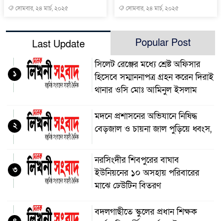
সোমবার, ২৪ মার্চ, ২০২৫
সোমবার, ২৪ মার্চ, ২০২৫
Popular Post
Last Update
সিলেট রেঞ্জের মধ্যে শ্রেষ্ট অফিসার
১
হিসেবে সম্মাননাপত্র গ্রহন করেন দিরাই
থানার ওসি মোঃ আমিনুল ইসলাম
মদনে প্রশাসনের অভিযানে নিষিদ্ধ
২
বেড়জাল ও চায়না জাল পুড়িয়ে ধ্বংস,
নরসিংদীর শিবপুরের বাঘাব
৩
ইউনিয়নের ১০ অসহায় পরিবারের
মাঝে ঢেউটিন বিতরণ
বদলগাছীতে স্কুলের প্রধান শিক্ষক