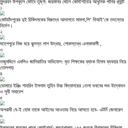
সুন্দরবন উপকূলে মেটবে তৃষ্ণা: জয়মনির ঘোলে কোস্টগার্ডের আধুনিক পানির প্ল্যান্ট
১
কোটচাঁদপুরের দুই চিকিৎসকের বিরুদ্ধে আদালতে মামলা,পি’ বিআই’কে তদন্তের
নির্দেশ।
২
মহেশপুরে নিজ ঘরে ঝুলন্ত লাশ উদ্ধার, শোকস্তব্ধ এলাকাবাসী ,
৩
তজুমদ্দিনে এমপিও জালিয়াতির অভিযোগ: মৃত শিক্ষকের ব্যাংক হিসাব ব্যবহার নিয়ে
তোলপাড়
৪
ডোমারে ইঞ্জিঃ শাহরিন ইসলাম তুহিন উচ্চ বিদ্যালয়ের ১তলা ভবনের শুভ উদ্বোধন
ও সুধী সমাবেশ
৫
অপরাধী যে-ই হোক তাকে আইনের আওতায় নিয়ে আসতে হবে- এটর্নি জেনারেল
৬
উপকূলের মানুষের পাশে কোস্টগার্ড: শরণখোলায় ২৫৫ জনকে বিনামূল্যে চিকিৎসা