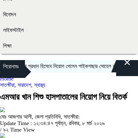
বিনোদন
লাইফস্টাইল
শিক্ষা
×
াগীয় ব্যুরো প্রধান হিসেবে নিয়োগ পেলেন পাইকগাছার সোহেল রানা
মহেশপুরে সা
শিরোনামঃ
Home
সাতক্ষীরা
,
সারাদেশ
,
স্বাস্থ্য
এমআর খান শিশু হাসপাতালের নিয়োগ নিয়ে বিতর্ক
মোঃ আজগার আলী, জেলা প্রতিনিধি, সাতক্ষীরা:
Update Time : ১২:৩৪:৪৭ পূর্বাহ্ন, রবিবার, ৮ মার্চ ২০২৬
/
৯২ Time View