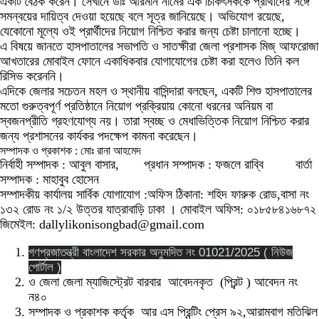
একটি বৈঠক করেন। সেখানে ডাঃ আরমান নামের এক চিকিৎসককে প্রার্থীদের সঙ্গে
সমন্বয়ের দায়িত্ব দেওয়া হয়েছে বলে সূত্র জানিয়েছে। অভিযোগ রয়েছে,
যেকোনো মূল্যে ওই প্রার্থীদের নিয়োগ নিশ্চিত করার জন্য চেষ্টা চালানো হচ্ছে।
এ বিষয়ে জানতে হাসপাতালের সভাপতি ও সাতক্ষীরা জেলা প্রশাসক মিজ্ আফরোজা
আখতারের মোবাইল ফোনে একাধিকবার যোগাযোগের চেষ্টা করা হলেও তিনি কল
রিসিভ করেননি।
এদিকে জেলার সচেতন মহল ও স্থানীয় বাসিন্দারা বলছেন, একটি শিশু হাসপাতালের
মতো গুরুত্বপূর্ণ প্রতিষ্ঠানে নিয়োগ প্রক্রিয়ায় কোনো ধরনের অনিয়ম বা
স্বজনপ্রীতি গ্রহণযোগ্য নয়। তারা স্বচ্ছ ও মেধাভিত্তিক নিয়োগ নিশ্চিত করার
জন্য প্রশাসনের কার্যকর পদক্ষেপ কামনা করেছেন।
সম্পাদক ও প্রকাশক : মোঃ রানা আহমেদ
নির্বাহী সম্পাদক : আবুল বাসার, প্রধান সম্পাদক : ফজলে রাব্বি বার্তা
সম্পাদক : মাহাবুব হোসেন
সম্পাদকীয় কার্যালয় সার্বিক যোগাযোগ :অফিস ঠিকানা: শহিদ ফারুক রোড,বাসা নং
১৩২ রোড নং ১/২ উত্তর যাত্রাবাড়ি ঢাকা । মোবাইল অফিস: ০১৮৫৮৪১৬৮৭২
জিমেইল: dallylikonisongbad@gmail.com
গণপ্রজাতন্ত্রী বাংলাদেশ সরকার অনুমদিত নং 01021/2025 ( নিউজ
পোর্টাল )
ও জেলা জেলা ম্যাজিস্ট্রেট বারবার আবেদনকৃত (প্রিন্ট ) আবেদন নং
ন৪০
সম্পাদক ও প্রকাশক কর্তৃক আর এস প্রিন্টিং প্রেস ৯২,আরামবাগ মতিঝিল