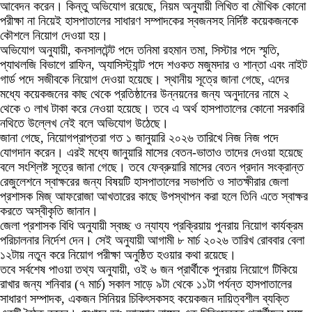
আবেদন করেন। কিন্তু অভিযোগ রয়েছে, নিয়ম অনুযায়ী লিখিত বা মৌখিক কোনো
পরীক্ষা না নিয়েই হাসপাতালের সাধারণ সম্পাদকের স্বজনসহ নির্দিষ্ট কয়েকজনকে
কৌশলে নিয়োগ দেওয়া হয়।
অভিযোগ অনুযায়ী, কনসালটেন্ট পদে তনিমা রহমান তমা, সিস্টার পদে স্মৃতি,
প্যাথলজি বিভাগে রাফিন, অ্যাসিস্ট্যান্ট পদে শওকত মজুমদার ও শান্তা এবং নাইট
গার্ড পদে সজীবকে নিয়োগ দেওয়া হয়েছে। স্থানীয় সূত্রে জানা গেছে, এদের
মধ্যে কয়েকজনের কাছ থেকে প্রতিষ্ঠানের উন্নয়নের জন্য অনুদানের নামে ২
থেকে ৩ লাখ টাকা করে নেওয়া হয়েছে। তবে এ অর্থ হাসপাতালের কোনো সরকারি
নথিতে উল্লেখ নেই বলে অভিযোগ উঠেছে।
জানা গেছে, নিয়োগপ্রাপ্তরা গত ১ জানুয়ারি ২০২৬ তারিখে নিজ নিজ পদে
যোগদান করেন। এরই মধ্যে জানুয়ারি মাসের বেতন-ভাতাও তাদের দেওয়া হয়েছে
বলে সংশ্লিষ্ট সূত্রে জানা গেছে। তবে ফেব্রুয়ারি মাসের বেতন প্রদান সংক্রান্ত
রেজুলেশনে স্বাক্ষরের জন্য বিষয়টি হাসপাতালের সভাপতি ও সাতক্ষীরার জেলা
প্রশাসক মিজ্ আফরোজা আখতারের কাছে উপস্থাপন করা হলে তিনি এতে স্বাক্ষর
করতে অস্বীকৃতি জানান।
জেলা প্রশাসক বিধি অনুযায়ী স্বচ্ছ ও ন্যায্য প্রক্রিয়ায় পুনরায় নিয়োগ কার্যক্রম
পরিচালনার নির্দেশ দেন। সেই অনুযায়ী আগামী ৮ মার্চ ২০২৬ তারিখ রোববার বেলা
১২টায় নতুন করে নিয়োগ পরীক্ষা অনুষ্ঠিত হওয়ার কথা রয়েছে।
তবে সর্বশেষ পাওয়া তথ্য অনুযায়ী, ওই ৬ জন প্রার্থীকে পুনরায় নিয়োগে টিকিয়ে
রাখার জন্য শনিবার (৭ মার্চ) সকাল সাড়ে ৯টা থেকে ১১টা পর্যন্ত হাসপাতালের
সাধারণ সম্পাদক, একজন সিনিয়র চিকিৎসকসহ কয়েকজন দায়িত্বশীল ব্যক্তি