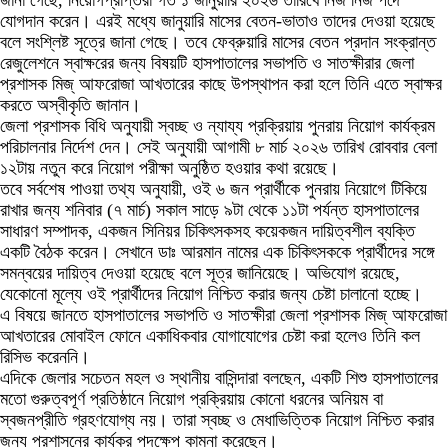
জানা গেছে, নিয়োগপ্রাপ্তরা গত ১ জানুয়ারি ২০২৬ তারিখে নিজ নিজ পদে
যোগদান করেন। এরই মধ্যে জানুয়ারি মাসের বেতন-ভাতাও তাদের দেওয়া হয়েছে
বলে সংশ্লিষ্ট সূত্রে জানা গেছে। তবে ফেব্রুয়ারি মাসের বেতন প্রদান সংক্রান্ত
রেজুলেশনে স্বাক্ষরের জন্য বিষয়টি হাসপাতালের সভাপতি ও সাতক্ষীরার জেলা
প্রশাসক মিজ্ আফরোজা আখতারের কাছে উপস্থাপন করা হলে তিনি এতে স্বাক্ষর
করতে অস্বীকৃতি জানান।
জেলা প্রশাসক বিধি অনুযায়ী স্বচ্ছ ও ন্যায্য প্রক্রিয়ায় পুনরায় নিয়োগ কার্যক্রম
পরিচালনার নির্দেশ দেন। সেই অনুযায়ী আগামী ৮ মার্চ ২০২৬ তারিখ রোববার বেলা
১২টায় নতুন করে নিয়োগ পরীক্ষা অনুষ্ঠিত হওয়ার কথা রয়েছে।
তবে সর্বশেষ পাওয়া তথ্য অনুযায়ী, ওই ৬ জন প্রার্থীকে পুনরায় নিয়োগে টিকিয়ে
রাখার জন্য শনিবার (৭ মার্চ) সকাল সাড়ে ৯টা থেকে ১১টা পর্যন্ত হাসপাতালের
সাধারণ সম্পাদক, একজন সিনিয়র চিকিৎসকসহ কয়েকজন দায়িত্বশীল ব্যক্তি
একটি বৈঠক করেন। সেখানে ডাঃ আরমান নামের এক চিকিৎসককে প্রার্থীদের সঙ্গে
সমন্বয়ের দায়িত্ব দেওয়া হয়েছে বলে সূত্র জানিয়েছে। অভিযোগ রয়েছে,
যেকোনো মূল্যে ওই প্রার্থীদের নিয়োগ নিশ্চিত করার জন্য চেষ্টা চালানো হচ্ছে।
এ বিষয়ে জানতে হাসপাতালের সভাপতি ও সাতক্ষীরা জেলা প্রশাসক মিজ্ আফরোজা
আখতারের মোবাইল ফোনে একাধিকবার যোগাযোগের চেষ্টা করা হলেও তিনি কল
রিসিভ করেননি।
এদিকে জেলার সচেতন মহল ও স্থানীয় বাসিন্দারা বলছেন, একটি শিশু হাসপাতালের
মতো গুরুত্বপূর্ণ প্রতিষ্ঠানে নিয়োগ প্রক্রিয়ায় কোনো ধরনের অনিয়ম বা
স্বজনপ্রীতি গ্রহণযোগ্য নয়। তারা স্বচ্ছ ও মেধাভিত্তিক নিয়োগ নিশ্চিত করার
জন্য প্রশাসনের কার্যকর পদক্ষেপ কামনা করেছেন।