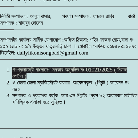
নির্বাহী সম্পাদক : আবুল বাসার, প্রধান সম্পাদক : ফজলে রাব্বি বার্তা
সম্পাদক : মাহাবুব হোসেন
সম্পাদকীয় কার্যালয় সার্বিক যোগাযোগ :অফিস ঠিকানা: শহিদ ফারুক রোড,বাসা নং
১৩২ রোড নং ১/২ উত্তর যাত্রাবাড়ি ঢাকা । মোবাইল অফিস: ০১৮৫৮৪১৬৮৭২
জিমেইল: dallylikonisongbad@gmail.com
গণপ্রজাতন্ত্রী বাংলাদেশ সরকার অনুমদিত নং 01021/2025 ( নিউজ
পোর্টাল )
ও জেলা জেলা ম্যাজিস্ট্রেট বারবার আবেদনকৃত (প্রিন্ট ) আবেদন নং
ন৪০
সম্পাদক ও প্রকাশক কর্তৃক আর এস প্রিন্টিং প্রেস ৯২,আরামবাগ মতিঝিল
বাণিজ্যিক এলাকা হতে মুদ্রিত।