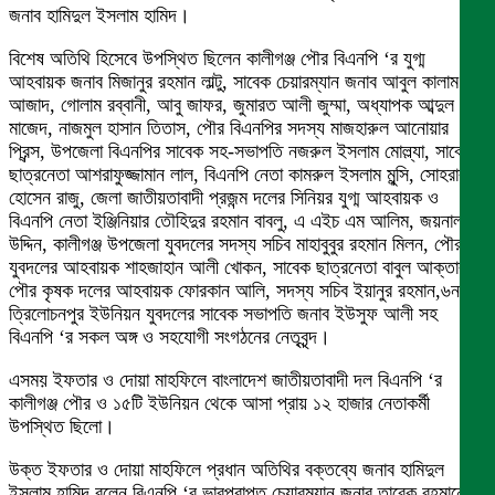
জনাব হামিদুল ইসলাম হামিদ।
বিশেষ অতিথি হিসেবে উপস্থিত ছিলেন কালীগঞ্জ পৌর বিএনপি ‘র যুগ্ম
আহবায়ক জনাব মিজানুর রহমান লাল্টু, সাবেক চেয়ারম্যান জনাব আবুল কালাম
আজাদ, গোলাম রব্বানী, আবু জাফর, জুমারত আলী জুম্মা, অধ্যাপক আব্দুল
মাজেদ, নাজমুল হাসান তিতাস, পৌর বিএনপির সদস্য মাজহারুল আনোয়ার
প্রিন্স, উপজেলা বিএনপির সাবেক সহ-সভাপতি নজরুল ইসলাম মোল্ল্যা, সাবেক
ছাত্রনেতা আশরাফুজ্জামান লাল, বিএনপি নেতা কামরুল ইসলাম মুন্সি, সোহরাব
হোসেন রাজু, জেলা জাতীয়তাবাদী প্রজন্ম দলের সিনিয়র যুগ্ম আহবায়ক ও
বিএনপি নেতা ইঞ্জিনিয়ার তৌহিদুর রহমান বাবলু, এ এইচ এম আলিম, জয়নাল
উদ্দিন, কালীগঞ্জ উপজেলা যুবদলের সদস্য সচিব মাহাবুবুর রহমান মিলন, পৌর
যুবদলের আহবায়ক শাহজাহান আলী খোকন, সাবেক ছাত্রনেতা বাবুল আক্তার,
পৌর কৃষক দলের আহবায়ক ফোরকান আলি, সদস্য সচিব ইয়ানুর রহমান,৬নং
ত্রিলোচনপুর ইউনিয়ন যুবদলের সাবেক সভাপতি জনাব ইউসুফ আলী সহ
বিএনপি ‘র সকল অঙ্গ ও সহযোগী সংগঠনের নেতৃবৃন্দ।
এসময় ইফতার ও দোয়া মাহফিলে বাংলাদেশ জাতীয়তাবাদী দল বিএনপি ‘র
কালীগঞ্জ পৌর ও ১৫টি ইউনিয়ন থেকে আসা প্রায় ১২ হাজার নেতাকর্মী
উপস্থিত ছিলো।
উক্ত ইফতার ও দোয়া মাহফিলে প্রধান অতিথির বক্তব্যে জনাব হামিদুল
ইসলাম হামিদ বলেন বিএনপি ‘র ভারপ্রাপ্ত চেয়ারম্যান জনাব তারেক রহমানের