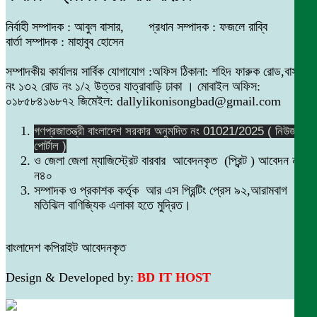
নির্বাহী সম্পাদক : আবুল বাসার, প্রধান সম্পাদক : ফজলে রাব্বি
বার্তা সম্পাদক : মাহাবুব হোসেন
সম্পাদকীয় কার্যালয় সার্বিক যোগাযোগ :অফিস ঠিকানা: শহিদ ফারুক রোড,বাসা
নং ১৩২ রোড নং ১/২ উত্তর যাত্রাবাড়ি ঢাকা । মোবাইল অফিস:
০১৮৫৮৪১৬৮৭২ জিমেইল: dallylikonisongbad@gmail.com
গণপ্রজাতন্ত্রী বাংলাদেশ সরকার অনুমদিত নং 01021/2025 ( নিউজ
পোর্টাল )
ও জেলা জেলা ম্যাজিস্ট্রেট বারবার আবেদনকৃত (প্রিন্ট ) আবেদন নং
ন৪০
সম্পাদক ও প্রকাশক কর্তৃক আর এস প্রিন্টিং প্রেস ৯২,আরামবাগ
মতিঝিল বাণিজ্যিক এলাকা হতে মুদ্রিত।
বাংলাদেশ কপিরাইট আবেদনকৃত
Design & Developed by:
BD IT HOST