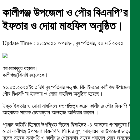
কালীগঞ্জ উপজেলা ও পৌর বিএনপি’র
ইফতার ও দোয়া মাহফিল অনুষ্ঠিত।
Update Time : ০৮:১৯:৫০ অপরাহ্ন, বৃহস্পতিবার, ২০ মার্চ ২০২৫
মো:মাহাবুবুর রহমান।
কালীগঞ্জ(ঝিনাইদহ)থেকে।
২০.০৩.২০২৫ইং তারিখ বৃহস্পতিবার সন্ধ্যায় ঝিনাইদহের কালীগঞ্জ উপজেলা ও
পৌর বিএনপি’র ইফতার ও দোয়া মাহফিল অনুষ্ঠিত হয়েছে।
উক্ত ইফতার ও দোয়া মাহফিলে সভাপতিত্ব করেন কালীগঞ্জ পৌর বিএনপি ‘র
আহবায়ক সাবেক চেয়ারম্যান আলহাজ আতিয়ার রহমান ।
প্রধান অতিথি হিসেবে উপস্থিত ছিলেন ঝিনাইদহ -৪ আসনের গণমানুষের প্রিয়
নেতা কালীগঞ্জ উপজেলা বিএনপি’র সিনিয়র যুগ্ম আহবায়ক ও উপজেলা ছাত্র
দলেল সাবেক সভাপতি ও কালীগঞ্জ পৌরসভার সাবেক প‍্যানেল মেয়র জননেতা