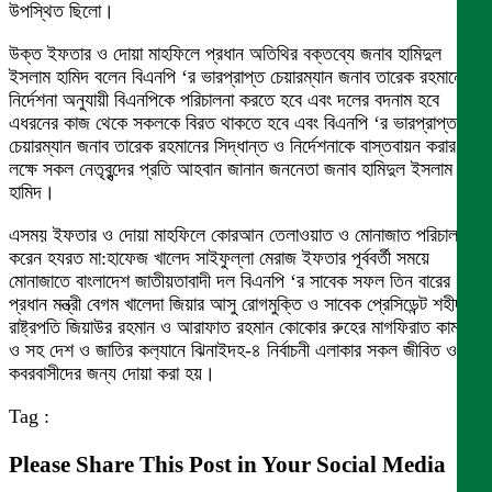
উপস্থিত ছিলো।
উক্ত ইফতার ও দোয়া মাহফিলে প্রধান অতিথির বক্তব্যে জনাব হামিদুল
ইসলাম হামিদ বলেন বিএনপি ‘র ভারপ্রাপ্ত চেয়ারম্যান জনাব তারেক রহমানের
নির্দেশনা অনুযায়ী বিএনপিকে পরিচালনা করতে হবে এবং দলের বদনাম হবে
এধরনের কাজ থেকে সকলকে বিরত থাকতে হবে এবং বিএনপি ‘র ভারপ্রাপ্ত
চেয়ারম্যান জনাব তারেক রহমানের সিদ্ধান্ত ও নির্দেশনাকে বাস্তবায়ন করার
লক্ষে সকল নেতৃবৃন্দের প্রতি আহবান জানান জননেতা জনাব হামিদুল ইসলাম
হামিদ।
এসময় ইফতার ও দোয়া মাহফিলে কোরআন তেলাওয়াত ও মোনাজাত পরিচালনা
করেন হযরত মা:হাফেজ খালেদ সাইফুল্লা মেরাজ ইফতার পূর্ববর্তী সময়ে
মোনাজাতে বাংলাদেশ জাতীয়তাবাদী দল বিএনপি ‘র সাবেক সফল তিন বারের
প্রধান মন্ত্রী বেগম খালেদা জিয়ার আসু রোগমুক্তি ও সাবেক প্রেসিডেন্ট শহীদ
রাষ্ট্রপতি জিয়াউর রহমান ও আরাফাত রহমান কোকোর রুহের মাগফিরাত কামনা
ও সহ দেশ ও জাতির কল‍্যানে ঝিনাইদহ-৪ নির্বাচনী এলাকার সকল জীবিত ও
কবরবাসীদের জন্য দোয়া করা হয়।
Tag :
Please Share This Post in Your Social Media