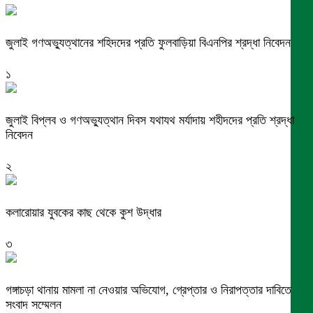
জুলাই গণঅভ্যুত্থানের শহিদদের প্রতি ফুলবাড়িয়া বিএনপির শ্রদ্ধা নিবেদন
১
জুলাই বিপ্লব ও গণঅভ্যুত্থান দিবস যথাযথ মর্যাদায় শহীদদের প্রতি শ্রদ্ধা
নিবেদন
২
কলারোয়ার যুবকের কাছ থেকে কুশ উদ্ধার
৩
গঙ্গাচড়া থানায় মামলা না নেওয়ার অভিযোগ, গ্রেপ্তার ও নিরাপত্তার দাবিতে
সংবাদ সম্মেলন