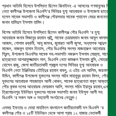
প্রধান অতিথি হিসেবে উপস্থিত ছিলেন ঝিনাইদহ -৪ আসনের গণমানুষের প্রিয়
নেতা কালীগঞ্জ উপজেলা বিএনপি’র সিনিয়র যুগ্ম আহবায়ক ও উপজেলা ছাত্র
দলেল সাবেক সভাপতি ও কালীগঞ্জ পৌরসভার সাবেক প‍্যানেল মেয়র জননেতা
জনাব হামিদুল ইসলাম হামিদ।
বিশেষ অতিথি হিসেবে উপস্থিত ছিলেন কালীগঞ্জ পৌর বিএনপি ‘র যুগ্ম
আহবায়ক জনাব মিজানুর রহমান লাল্টু, সাবেক চেয়ারম্যান জনাব আবুল কালাম
আজাদ, গোলাম রব্বানী, আবু জাফর, জুমারত আলী জুম্মা, অধ্যাপক আব্দুল
মাজেদ, নাজমুল হাসান তিতাস, পৌর বিএনপির সদস্য মাজহারুল আনোয়ার
প্রিন্স, উপজেলা বিএনপির সাবেক সহ-সভাপতি নজরুল ইসলাম মোল্ল্যা, সাবেক
ছাত্রনেতা আশরাফুজ্জামান লাল, বিএনপি নেতা কামরুল ইসলাম মুন্সি, সোহরাব
হোসেন রাজু, জেলা জাতীয়তাবাদী প্রজন্ম দলের সিনিয়র যুগ্ম আহবায়ক ও
বিএনপি নেতা ইঞ্জিনিয়ার তৌহিদুর রহমান বাবলু, এ এইচ এম আলিম, জয়নাল
উদ্দিন, কালীগঞ্জ উপজেলা যুবদলের সদস্য সচিব মাহাবুবুর রহমান মিলন, পৌর
যুবদলের আহবায়ক শাহজাহান আলী খোকন, সাবেক ছাত্রনেতা বাবুল আক্তার,
পৌর কৃষক দলের আহবায়ক ফোরকান আলি, সদস্য সচিব ইয়ানুর রহমান,৬নং
ত্রিলোচনপুর ইউনিয়ন যুবদলের সাবেক সভাপতি জনাব ইউসুফ আলী সহ
বিএনপি ‘র সকল অঙ্গ ও সহযোগী সংগঠনের নেতৃবৃন্দ।
এসময় ইফতার ও দোয়া মাহফিলে বাংলাদেশ জাতীয়তাবাদী দল বিএনপি ‘র
কালীগঞ্জ পৌর ও ১৫টি ইউনিয়ন থেকে আসা প্রায় ১২ হাজার নেতাকর্মী