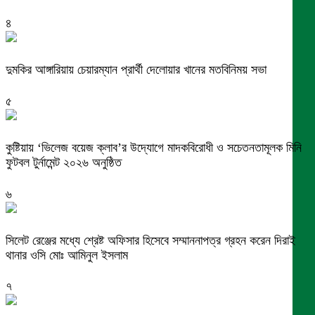
৪
দুমকির আঙ্গারিয়ায় চেয়ারম্যান প্রার্থী দেলোয়ার খানের মতবিনিময় সভা
৫
কুষ্টিয়ায় ‘ভিলেজ বয়েজ ক্লাব’র উদ্যোগে মাদকবিরোধী ও সচেতনতামূলক মিনি
ফুটবল টুর্নামেন্ট ২০২৬ অনুষ্ঠিত
৬
সিলেট রেঞ্জের মধ্যে শ্রেষ্ট অফিসার হিসেবে সম্মাননাপত্র গ্রহন করেন দিরাই
থানার ওসি মোঃ আমিনুল ইসলাম
৭