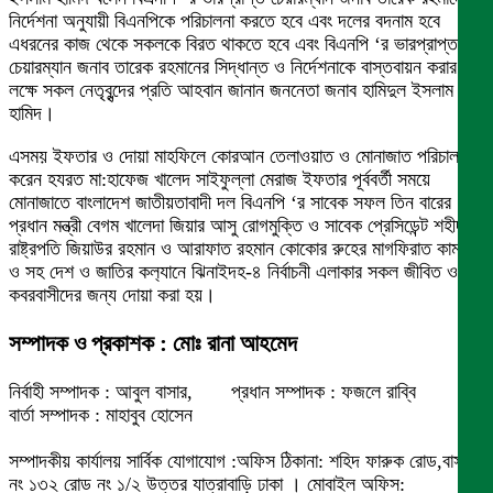
নির্দেশনা অনুযায়ী বিএনপিকে পরিচালনা করতে হবে এবং দলের বদনাম হবে
এধরনের কাজ থেকে সকলকে বিরত থাকতে হবে এবং বিএনপি ‘র ভারপ্রাপ্ত
চেয়ারম্যান জনাব তারেক রহমানের সিদ্ধান্ত ও নির্দেশনাকে বাস্তবায়ন করার
লক্ষে সকল নেতৃবৃন্দের প্রতি আহবান জানান জননেতা জনাব হামিদুল ইসলাম
হামিদ।
এসময় ইফতার ও দোয়া মাহফিলে কোরআন তেলাওয়াত ও মোনাজাত পরিচালনা
করেন হযরত মা:হাফেজ খালেদ সাইফুল্লা মেরাজ ইফতার পূর্ববর্তী সময়ে
মোনাজাতে বাংলাদেশ জাতীয়তাবাদী দল বিএনপি ‘র সাবেক সফল তিন বারের
প্রধান মন্ত্রী বেগম খালেদা জিয়ার আসু রোগমুক্তি ও সাবেক প্রেসিডেন্ট শহীদ
রাষ্ট্রপতি জিয়াউর রহমান ও আরাফাত রহমান কোকোর রুহের মাগফিরাত কামনা
ও সহ দেশ ও জাতির কল‍্যানে ঝিনাইদহ-৪ নির্বাচনী এলাকার সকল জীবিত ও
কবরবাসীদের জন্য দোয়া করা হয়।
সম্পাদক ও প্রকাশক : মোঃ রানা আহমেদ
নির্বাহী সম্পাদক : আবুল বাসার, প্রধান সম্পাদক : ফজলে রাব্বি
বার্তা সম্পাদক : মাহাবুব হোসেন
সম্পাদকীয় কার্যালয় সার্বিক যোগাযোগ :অফিস ঠিকানা: শহিদ ফারুক রোড,বাসা
নং ১৩২ রোড নং ১/২ উত্তর যাত্রাবাড়ি ঢাকা । মোবাইল অফিস: