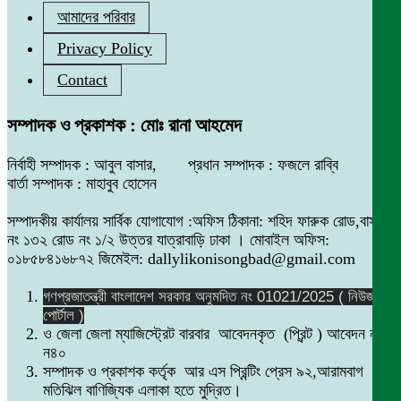
আমাদের পরিবার
Privacy Policy
Contact
সম্পাদক ও প্রকাশক : মোঃ রানা আহমেদ
নির্বাহী সম্পাদক : আবুল বাসার, প্রধান সম্পাদক : ফজলে রাব্বি
বার্তা সম্পাদক : মাহাবুব হোসেন
সম্পাদকীয় কার্যালয় সার্বিক যোগাযোগ :অফিস ঠিকানা: শহিদ ফারুক রোড,বাসা
নং ১৩২ রোড নং ১/২ উত্তর যাত্রাবাড়ি ঢাকা । মোবাইল অফিস:
০১৮৫৮৪১৬৮৭২ জিমেইল: dallylikonisongbad@gmail.com
গণপ্রজাতন্ত্রী বাংলাদেশ সরকার অনুমদিত নং 01021/2025 ( নিউজ
পোর্টাল )
ও জেলা জেলা ম্যাজিস্ট্রেট বারবার আবেদনকৃত (প্রিন্ট ) আবেদন নং
ন৪০
সম্পাদক ও প্রকাশক কর্তৃক আর এস প্রিন্টিং প্রেস ৯২,আরামবাগ
মতিঝিল বাণিজ্যিক এলাকা হতে মুদ্রিত।