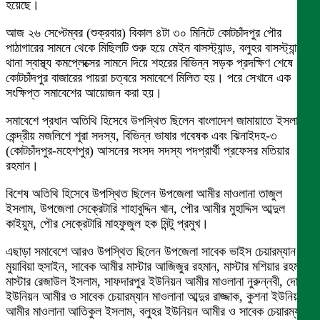
হয়েছে।
আজ ২৬ সেপ্টেম্বর (শুক্রবার) বিকাল ৪টা ৩০ মিনিটে কোটচাঁদপুর পৌর
পাঠাগারের সামনে থেকে মিছিলটি শুরু হয়ে মেইন বাসস্ট্যান্ড, বলুহর বাসস্ট্যান্ড,
থানা স্বাস্থ্য কমপ্লেক্সের সামনে দিয়ে শহরের বিভিন্ন সড়ক প্রদক্ষিণ শেষে
কোটচাঁদপুর বাজারের পায়রা চত্বরে সমাবেশে মিলিত হয়। পরে সেখানে এক
সংক্ষিপ্ত সমাবেশের আয়োজন করা হয়।
সমাবেশে প্রধান অতিথি হিসেবে উপস্থিত ছিলেন বাংলাদেশ জামায়াতে ইসলামীর
কেন্দ্রীয় মজলিশে শূরা সদস্য, বিভিন্ন ভাষার গবেষক এবং ঝিনাইদহ-৩
(কোটচাঁদপুর-মহেশপুর) আসনের সংসদ সদস্য পদপ্রার্থী প্রফেসর মতিয়ার
রহমান।
বিশেষ অতিথি হিসেবে উপস্থিত ছিলেন উপজেলা আমীর মাওলানা তাজুল
ইসলাম, উপজেলা সেক্রেটারি শাহাবুদ্দিন খান, পৌর আমীর মুহাদ্দিস আব্দুল
কাইয়ুম, পৌর সেক্রেটারি মাহফুজুল হক মিন্টু প্রমুখ।
এছাড়া সমাবেশে আরও উপস্থিত ছিলেন উপজেলা সাবেক ভাইস চেয়ারম্যান
মুয়াবিয়া হুসাইন, সাবেক আমীর মাস্টার আজিজুর রহমান, মাস্টার মশিয়ার রহমান,
মাস্টার রেজাউল ইসলাম, সাফদারপুর ইউনিয়ন আমীর মাওলানা নুরুন্নবী, দোড়া
ইউনিয়ন আমীর ও সাবেক চেয়ারম্যান মাওলানা আব্দুর রাজ্জাক, কুশনা ইউনিয়ন
আমীর মাওলানা আতিকুল ইসলাম, বলুহর ইউনিয়ন আমীর ও সাবেক চেয়ারম্যান