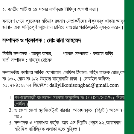
৫. জাতীয় পার্টি ও ১৪ দলের কার্যক্রম নিষিদ্ধ ঘোষণা করা।
সমাবেশ শেষে প্রফেসর মতিয়ার রহমান নেতাকর্মীদের ঐক্যবদ্ধ থাকার আহ্বান
জানান এবং শান্তিপূর্ণ আন্দোলন চালিয়ে যাওয়ার প্রতিশ্রুতি ব্যক্ত করেন।
সম্পাদক ও প্রকাশক : মোঃ রানা আহমেদ
নির্বাহী সম্পাদক : আবুল বাসার, প্রধান সম্পাদক : ফজলে রাব্বি
বার্তা সম্পাদক : মাহাবুব হোসেন
সম্পাদকীয় কার্যালয় সার্বিক যোগাযোগ :অফিস ঠিকানা: শহিদ ফারুক রোড,বাসা
নং ১৩২ রোড নং ১/২ উত্তর যাত্রাবাড়ি ঢাকা । মোবাইল অফিস:
০১৮৫৮৪১৬৮৭২ জিমেইল: dallylikonisongbad@gmail.com
গণপ্রজাতন্ত্রী বাংলাদেশ সরকার অনুমদিত নং 01021/2025 ( নিউজ
পোর্টাল )
ও জেলা জেলা ম্যাজিস্ট্রেট বারবার আবেদনকৃত (প্রিন্ট ) আবেদন নং
ন৪০
সম্পাদক ও প্রকাশক কর্তৃক আর এস প্রিন্টিং প্রেস ৯২,আরামবাগ
মতিঝিল বাণিজ্যিক এলাকা হতে মুদ্রিত।