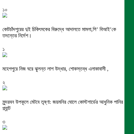
১০
কোটচাঁদপুরের দুই চিকিৎসকের বিরুদ্ধে আদালতে মামলা,পি’ বিআই’কে
তদন্তের নির্দেশ।
১
মহেশপুরে নিজ ঘরে ঝুলন্ত লাশ উদ্ধার, শোকস্তব্ধ এলাকাবাসী ,
২
সুন্দরবন উপকূলে মেটবে তৃষ্ণা: জয়মনির ঘোলে কোস্টগার্ডের আধুনিক পানির
প্ল্যান্ট
৩