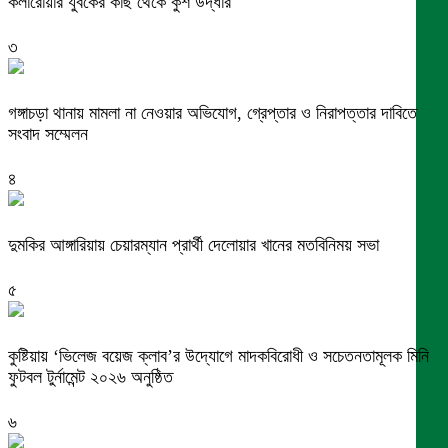
কলারোয়ার যুবকের কাছ থেকে কুশ উদ্ধার
৩
গঙ্গাচড়া থানায় মামলা না নেওয়ার অভিযোগ, গ্রেপ্তার ও নিরাপত্তার দাবিতে
সংবাদ সম্মেলন
৪
দুমকির আঙ্গারিয়ায় চেয়ারম্যান প্রার্থী দেলোয়ার খানের মতবিনিময় সভা
৫
কুষ্টিয়ায় ‘ভিলেজ বয়েজ ক্লাব’র উদ্যোগে মাদকবিরোধী ও সচেতনতামূলক মিনি
ফুটবল টুর্নামেন্ট ২০২৬ অনুষ্ঠিত
৬