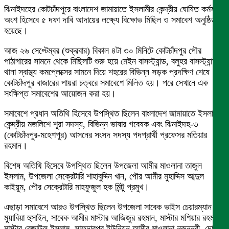
ঝিনাইদহের কোটচাঁদপুরে বাংলাদেশ জামায়াতে ইসলামীর কেন্দ্রীয় ঘোষিত কর্মসূচির
অংশ হিসেবে ৫ দফা দাবি আদায়ের লক্ষ্যে বিক্ষোভ মিছিল ও সমাবেশ অনুষ্ঠিত
হয়েছে।
আজ ২৬ সেপ্টেম্বর (শুক্রবার) বিকাল ৪টা ৩০ মিনিটে কোটচাঁদপুর পৌর
পাঠাগারের সামনে থেকে মিছিলটি শুরু হয়ে মেইন বাসস্ট্যান্ড, বলুহর বাসস্ট্যান্ড,
থানা স্বাস্থ্য কমপ্লেক্সের সামনে দিয়ে শহরের বিভিন্ন সড়ক প্রদক্ষিণ শেষে
কোটচাঁদপুর বাজারের পায়রা চত্বরে সমাবেশে মিলিত হয়। পরে সেখানে এক
সংক্ষিপ্ত সমাবেশের আয়োজন করা হয়।
সমাবেশে প্রধান অতিথি হিসেবে উপস্থিত ছিলেন বাংলাদেশ জামায়াতে ইসলামীর
কেন্দ্রীয় মজলিশে শূরা সদস্য, বিভিন্ন ভাষার গবেষক এবং ঝিনাইদহ-৩
(কোটচাঁদপুর-মহেশপুর) আসনের সংসদ সদস্য পদপ্রার্থী প্রফেসর মতিয়ার
রহমান।
বিশেষ অতিথি হিসেবে উপস্থিত ছিলেন উপজেলা আমীর মাওলানা তাজুল
ইসলাম, উপজেলা সেক্রেটারি শাহাবুদ্দিন খান, পৌর আমীর মুহাদ্দিস আব্দুল
কাইয়ুম, পৌর সেক্রেটারি মাহফুজুল হক মিন্টু প্রমুখ।
এছাড়া সমাবেশে আরও উপস্থিত ছিলেন উপজেলা সাবেক ভাইস চেয়ারম্যান
মুয়াবিয়া হুসাইন, সাবেক আমীর মাস্টার আজিজুর রহমান, মাস্টার মশিয়ার রহমান,
মাস্টার রেজাউল ইসলাম, সাফদারপুর ইউনিয়ন আমীর মাওলানা নুরুন্নবী, দোড়া