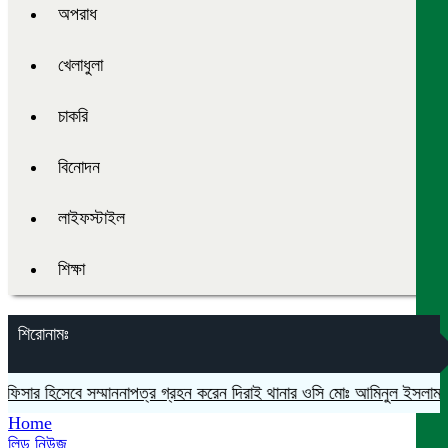
অপরাধ
খেলাধুলা
চাকরি
বিনোদন
লাইফস্টাইল
শিক্ষা
শিরোনামঃ
িসার হিসেবে সম্মাননাপত্র গ্রহন করেন দিরাই থানার ওসি মোঃ আমিনুল ইসলাম
মদন
Home
লিড নিউজ