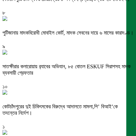
৮
পুটিজানায় মাদকবিরোধী মোবাইল কোর্ট, মাদক সেবনের দায়ে ৬ মাসের কারাদণ্ড।
৯
সাতক্ষীরার কলারোয়ায় র‍্যাবের অভিযান, ৮৫ বোতল ESKUF সিরাপসহ মাদক
ব্যবসায়ী গ্রেফতার
১০
কোটচাঁদপুরের দুই চিকিৎসকের বিরুদ্ধে আদালতে মামলা,পি’ বিআই’কে
তদন্তের নির্দেশ।
১