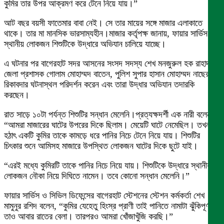
কুমির তার উপর আক্রমণ করে টেনে নিয়ে যায়।”
আট বছর বয়সী ফাতেমার বাবা নেই। সে তার মায়ের সঙ্গে মাজার এলাকাতে
থাকে। তার মা মানসিক ভারসাম্যহীন।মাজার কর্তৃপক্ষ জানায়, ফায়ার সার্ভিস ও
স্থানীয় লোকজন শিশুটিকে উদ্ধারে অভিযান চালিয়ে যাচ্ছে।
এ ঘটনার পর বাগেরহাট সদর আসনের সংসদ সদস্য শেখ মনজুরুল হক রাহাদ,
জেলা প্রশাসক গোলাম মোহাম্মদ বাতেন, পুলিশ সুপার হাসান মোহাম্মদ নাছের
রিকাবদার ঘটনাস্থল পরিদর্শন করেন এবং তারা উদ্ধার অভিযান তদারকি
করছেন।
রাত সাড়ে ১০টা পর্যন্ত শিশুটির সন্ধান মেলেনি।প্রত্যক্ষদর্শী এক নারী বলেন,
“আমরা মাজারের ঘাটের উপরের দিকে ছিলাম। মেয়েটি ঘাটে নেমেছিল। তখন
হঠাৎ একটি কুমির তাকে কামড়ে ধরে পানির নিচে টেনে নিয়ে যায়। শিশুটির
চিৎকার শুনে আমিসহ মাজারে উপস্থিত লোকজন ঘাটের দিকে ছুটে যাই।
“এরই মধ্যে কুমিরটি তাকে পানির নিচে নিয়ে যায়। শিশুটিকে উদ্ধারে স্থানীয়
লোকজন নৌকা নিয়ে দিঘিতে নামেন। তবে কোনো সন্ধান মেলেনি।”
ফায়ার সার্ভিস ও সিভিল ডিফেন্সের বাগেরহাট স্টেশনের স্টেশন কর্মকর্তা শেখ
মামুনুর রশিদ বলেন, “কুমির যেহেতু হিংস্র প্রাণী তাই পানিতে নামাটা ঝুঁকিপূর্ণ।
তাও আবার রাতের বেলা। তারপরও আমরা খোঁজাখুঁজি করছি।”