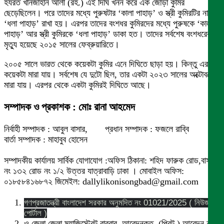
হযরত খানজাহান আলী (রহ.) এই দিঘি খনন করে এক জোড়া কুমির
ছেড়েছিলেন। পরে তাদের মধ্যে পুরুষটার ‘কালা পাহাড়’ ও স্ত্রী কুমিরটির নাম
‘ধলা পাহাড়’ রাখা হয়। এরপর তাদের বংশধর কুমিরদের মধ্যে পুরুষকে ‘কালা
পাহাড়’ আর স্ত্রী কুমিরকে ‘ধলা পাহাড়’ ডাকা হত। তাদের সর্বশেষ বংশধরের
মৃত্যু হয়েছে ২০১৫ সালের ফেব্রুয়ারিতে।
২০০৫ সালে ভারত থেকে কয়েকটা কুমির এনে দিঘিতে ছাড়া হয়। কিন্তু এর
কয়েকটা মারা যায়। সর্বশেষ যে দুটো ছিল, তার একটা ২০২৩ সালের অক্টোবরে
মারা যায়। এরপর থেকে একটা কুমিরই দিঘিতে আছে।
সম্পাদক ও প্রকাশক : মোঃ রানা আহমেদ
নির্বাহী সম্পাদক : আবুল বাসার, প্রধান সম্পাদক : ফজলে রাব্বি
বার্তা সম্পাদক : মাহাবুব হোসেন
সম্পাদকীয় কার্যালয় সার্বিক যোগাযোগ :অফিস ঠিকানা: শহিদ ফারুক রোড,বাসা
নং ১৩২ রোড নং ১/২ উত্তর যাত্রাবাড়ি ঢাকা । মোবাইল অফিস:
০১৮৫৮৪১৬৮৭২ জিমেইল: dallylikonisongbad@gmail.com
গণপ্রজাতন্ত্রী বাংলাদেশ সরকার অনুমদিত নং 01021/2025 ( নিউজ
পোর্টাল )
ও জেলা জেলা ম্যাজিস্ট্রেট বারবার আবেদনকৃত (প্রিন্ট ) আবেদন নং