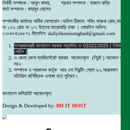
নির্বাহী সম্পাদক : আবুল বাসার, প্রধান সম্পাদক : ফজলে রাব্বি
বার্তা সম্পাদক : মাহাবুব হোসেন
সম্পাদকীয় কার্যালয় সার্বিক যোগাযোগ :অফিস ঠিকানা: শহিদ ফারুক রোড,বাসা
নং ১৩২ রোড নং ১/২ উত্তর যাত্রাবাড়ি ঢাকা । মোবাইল অফিস:
০১৮৫৮৪১৬৮৭২ জিমেইল: dallylikonisongbad@gmail.com
গণপ্রজাতন্ত্রী বাংলাদেশ সরকার অনুমদিত নং 01021/2025 ( নিউজ
পোর্টাল )
ও জেলা জেলা ম্যাজিস্ট্রেট বারবার আবেদনকৃত (প্রিন্ট ) আবেদন নং
ন৪০
সম্পাদক ও প্রকাশক কর্তৃক আর এস প্রিন্টিং প্রেস ৯২,আরামবাগ
মতিঝিল বাণিজ্যিক এলাকা হতে মুদ্রিত।
বাংলাদেশ কপিরাইট আবেদনকৃত
Design & Developed by:
BD IT HOST