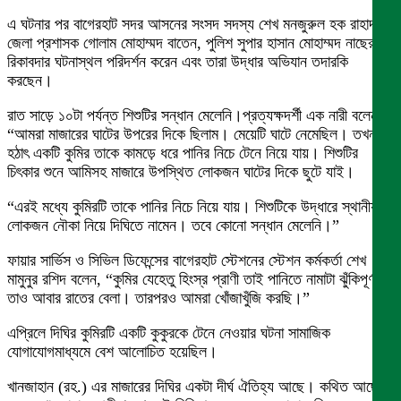
এ ঘটনার পর বাগেরহাট সদর আসনের সংসদ সদস্য শেখ মনজুরুল হক রাহাদ,
জেলা প্রশাসক গোলাম মোহাম্মদ বাতেন, পুলিশ সুপার হাসান মোহাম্মদ নাছের
রিকাবদার ঘটনাস্থল পরিদর্শন করেন এবং তারা উদ্ধার অভিযান তদারকি
করছেন।
রাত সাড়ে ১০টা পর্যন্ত শিশুটির সন্ধান মেলেনি।প্রত্যক্ষদর্শী এক নারী বলেন,
“আমরা মাজারের ঘাটের উপরের দিকে ছিলাম। মেয়েটি ঘাটে নেমেছিল। তখন
হঠাৎ একটি কুমির তাকে কামড়ে ধরে পানির নিচে টেনে নিয়ে যায়। শিশুটির
চিৎকার শুনে আমিসহ মাজারে উপস্থিত লোকজন ঘাটের দিকে ছুটে যাই।
“এরই মধ্যে কুমিরটি তাকে পানির নিচে নিয়ে যায়। শিশুটিকে উদ্ধারে স্থানীয়
লোকজন নৌকা নিয়ে দিঘিতে নামেন। তবে কোনো সন্ধান মেলেনি।”
ফায়ার সার্ভিস ও সিভিল ডিফেন্সের বাগেরহাট স্টেশনের স্টেশন কর্মকর্তা শেখ
মামুনুর রশিদ বলেন, “কুমির যেহেতু হিংস্র প্রাণী তাই পানিতে নামাটা ঝুঁকিপূর্ণ।
তাও আবার রাতের বেলা। তারপরও আমরা খোঁজাখুঁজি করছি।”
এপ্রিলে দিঘির কুমিরটি একটি কুকুরকে টেনে নেওয়ার ঘটনা সামাজিক
যোগাযোগমাধ্যমে বেশ আলোচিত হয়েছিল।
খানজাহান (রহ.) এর মাজারের দিঘির একটা দীর্ঘ ঐতিহ্য আছে। কথিত আছে,