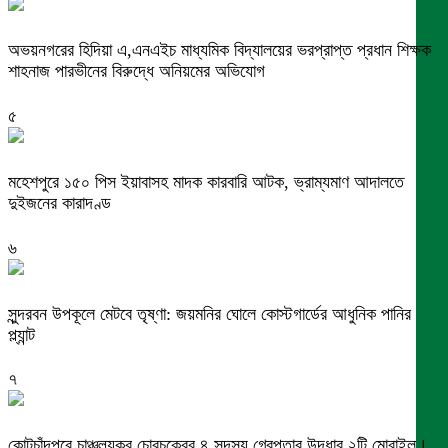
অভয়নগরের হিদিয়া এ,এনএইচ মাধ্যমিক বিদ্যালয়ের ভরপ্রাপ্ত প্রধান শিক্ষক
শাহনাজ পারভীনের বিরুদ্ধে অনিয়মের অভিযোগ
৫
মহেশপুরে ১৫০ পিস ইয়াবাসহ মাদক কারবারি আটক, ভ্রাম্যমাণ আদালতে
দুইজনের কারাদণ্ড
৬
সুন্দরবন উপকূলে মেটবে তৃষ্ণা: জয়মনির ঘোলে কোস্টগার্ডের আধুনিক পানির
প্ল্যান্ট
৭
কোটচাঁদপুরে চাঞ্চল্যকর চোরচক্রের ৪ সদস্য গ্রেপ্তার,উদ্ধার ২টি মোবাইল।