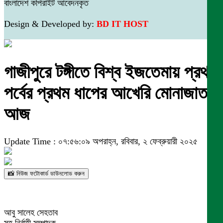
বাংলাদেশ কপিরাইট আবেদনকৃত
Design & Developed by:
BD IT HOST
গাজীপুরে টঙ্গীতে বিশ্ব ইজতেমায় প্রথম
পর্বের প্রথম ধাপের আখেরি মোনাজাত
আজ
Update Time : ০৭:৫৬:০৯ অপরাহ্ন, রবিবার, ২ ফেব্রুয়ারী ২০২৫
📸 নিউজ ফটোকার্ড ডাউনলোড করুন
আবু সালেহ সেহতাব