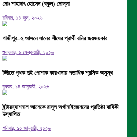
মোঃ শাহাদাৎ হোসেন (বকুল) মোল্লা
রবিবার, ১৪ জুন, ২০২৬
গাজীপুর–২ আসনে ধানের শীষের প্রার্থী রনির জয়জয়কার
শুক্রবার, ৬ ফেব্রুয়ারী, ২০২৬
টঙ্গীতে পৃথক দুই পোশাক কারখানায় শতাধিক শ্রমিক অসুস্থ
বুধবার, ১৪ জানুয়ারী, ২০২৬
ইন্টারন্যাশনাল আশেকে রাসূল অর্গানাইজেশনের প্রতিষ্ঠা বার্ষিকী
উদ্যাপিত
শনিবার, ১০ জানুয়ারী, ২০২৬