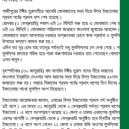
সহ নির্বাহী সম্পাদক
গাজীপুরের টঙ্গীর তুরাগতীরে আখেরি মোনাজাতের মধ্য দিয়ে বিশ্ব ইজতেমার
প্রথম পর্বের প্রথম ধাপ শেষ হয়েছে।
রোববার (২ ফেব্রুয়ারি) সকাল ৯টা ১০ মিনিটে শুরু হয়ে এ মোনাজাত শেষ হয়
৯টা ৩৫ মিনিটে। মোনাজাত পরিচালনা করেছেন মাওলানা জুবায়ের আহমেদ।
মোনাজাতে মহান আল্লাহর দরবারে অশ্রুভেজা চোখে ক্ষমা প্রার্থনা ও মুসলিম
উম্মাহর কল্যাণ কামনা করা হয়।
এদিন যত দূর চোখ যায় ততদূর পর্যন্তই শুধু মুসল্লিদের ঢল দেখা গেছে। লাখো
মুসল্লির কাতারে শরিক হয়ে পরম করুণাময়ের দরবারে হাত পেতেছেন খোদাপ্রেমী
এসব মানুষ।
বৃহস্পতিবার (৩০ জানুয়ারি) বাদ মাগরিব টঙ্গীর তুরাগ নদের তীরে ভারতের
মাওলানা ইব্রাহিম দেওলার আম বয়ানের মধ্য দিয়ে বিশ্ব ইজতেমার ৫৮তম
জমায়েত শুরু হয়। শুরায়ে নিজামের প্রথম পর্বের প্রথম ধাপের তিন দিনের এ
ইজতেমায় লাখো মুসল্লি অংশ নিয়েছেন।
ইজতেমার আয়োজকরা জানান, এবারের বিশ্ব ইজতেমার প্রথম পর্ব অনুষ্ঠিত হবে
দুই ধাপে। এর মধ্যে ৩১ জানুয়ারি থেকে ২ ফেব্রুয়ারি পর্যন্ত প্রথম ধাপের
ইজতেমা। এ ধাপে অংশগ্রহণ করেছে ৪১ জেলা ও ঢাকার একাংশের মুসল্লিরা।
এরপর আগামী ৩ ফেব্রুয়ারি থেকে ৫ ফেব্রুয়ারি অনুষ্ঠিত হবে দ্বিতীয় ধাপের
ইজতেমা। এ ধাপে অংশ নেবেন ২২ জেলা ও ঢাকার বাকি অংশের মুসল্লিরা। ৮