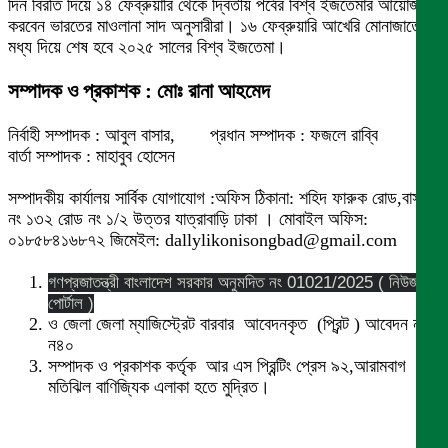
দিন বিরতি দিয়ে ১৪ ফেব্রুয়ারি থেকে দ্বিতীয় পর্বের বিশ্ব ইজতেমার আয়োজন
করবেন ভারতের মাওলানা সাদ অনুসারীরা। ১৬ ফেব্রুয়ারি আখেরি মোনাজাতের
মধ্য দিয়ে শেষ হবে ২০২৫ সালের বিশ্ব ইজতেমা।
সম্পাদক ও প্রকাশক : মোঃ রানা আহমেদ
নির্বাহী সম্পাদক : আবুল বাসার, প্রধান সম্পাদক : ফজলে রাব্বি
বার্তা সম্পাদক : মাহাবুব হোসেন
সম্পাদকীয় কার্যালয় সার্বিক যোগাযোগ :অফিস ঠিকানা: শহিদ ফারুক রোড,বাসা
নং ১৩২ রোড নং ১/২ উত্তর যাত্রাবাড়ি ঢাকা । মোবাইল অফিস:
০১৮৫৮৪১৬৮৭২ জিমেইল: dallylikonisongbad@gmail.com
গণপ্রজাতন্ত্রী বাংলাদেশ সরকার অনুমদিত নং 01021/2025 ( নিউজ
পোর্টাল )
ও জেলা জেলা ম্যাজিস্ট্রেট বারবার আবেদনকৃত (প্রিন্ট ) আবেদন নং
ন৪০
সম্পাদক ও প্রকাশক কর্তৃক আর এস প্রিন্টিং প্রেস ৯২,আরামবাগ
মতিঝিল বাণিজ্যিক এলাকা হতে মুদ্রিত।