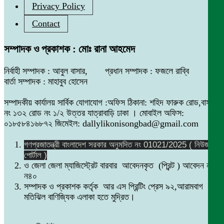
Privacy Policy
Contact
সম্পাদক ও প্রকাশক : মোঃ রানা আহমেদ
নির্বাহী সম্পাদক : আবুল বাসার, প্রধান সম্পাদক : ফজলে রাব্বি
বার্তা সম্পাদক : মাহাবুব হোসেন
সম্পাদকীয় কার্যালয় সার্বিক যোগাযোগ :অফিস ঠিকানা: শহিদ ফারুক রোড,বাসা
নং ১৩২ রোড নং ১/২ উত্তর যাত্রাবাড়ি ঢাকা । মোবাইল অফিস:
০১৮৫৮৪১৬৮৭২ জিমেইল: dallylikonisongbad@gmail.com
গণপ্রজাতন্ত্রী বাংলাদেশ সরকার অনুমদিত নং 01021/2025 ( নিউজ
পোর্টাল )
ও জেলা জেলা ম্যাজিস্ট্রেট বারবার আবেদনকৃত (প্রিন্ট ) আবেদন নং
ন৪০
সম্পাদক ও প্রকাশক কর্তৃক আর এস প্রিন্টিং প্রেস ৯২,আরামবাগ
মতিঝিল বাণিজ্যিক এলাকা হতে মুদ্রিত।