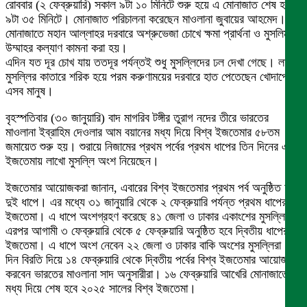
রোববার (২ ফেব্রুয়ারি) সকাল ৯টা ১০ মিনিটে শুরু হয়ে এ মোনাজাত শেষ হয়
৯টা ৩৫ মিনিটে। মোনাজাত পরিচালনা করেছেন মাওলানা জুবায়ের আহমেদ।
মোনাজাতে মহান আল্লাহর দরবারে অশ্রুভেজা চোখে ক্ষমা প্রার্থনা ও মুসলিম
উম্মাহর কল্যাণ কামনা করা হয়।
এদিন যত দূর চোখ যায় ততদূর পর্যন্তই শুধু মুসল্লিদের ঢল দেখা গেছে। লাখো
মুসল্লির কাতারে শরিক হয়ে পরম করুণাময়ের দরবারে হাত পেতেছেন খোদাপ্রেমী
এসব মানুষ।
বৃহস্পতিবার (৩০ জানুয়ারি) বাদ মাগরিব টঙ্গীর তুরাগ নদের তীরে ভারতের
মাওলানা ইব্রাহিম দেওলার আম বয়ানের মধ্য দিয়ে বিশ্ব ইজতেমার ৫৮তম
জমায়েত শুরু হয়। শুরায়ে নিজামের প্রথম পর্বের প্রথম ধাপের তিন দিনের এ
ইজতেমায় লাখো মুসল্লি অংশ নিয়েছেন।
ইজতেমার আয়োজকরা জানান, এবারের বিশ্ব ইজতেমার প্রথম পর্ব অনুষ্ঠিত হবে
দুই ধাপে। এর মধ্যে ৩১ জানুয়ারি থেকে ২ ফেব্রুয়ারি পর্যন্ত প্রথম ধাপের
ইজতেমা। এ ধাপে অংশগ্রহণ করেছে ৪১ জেলা ও ঢাকার একাংশের মুসল্লিরা।
এরপর আগামী ৩ ফেব্রুয়ারি থেকে ৫ ফেব্রুয়ারি অনুষ্ঠিত হবে দ্বিতীয় ধাপের
ইজতেমা। এ ধাপে অংশ নেবেন ২২ জেলা ও ঢাকার বাকি অংশের মুসল্লিরা। ৮
দিন বিরতি দিয়ে ১৪ ফেব্রুয়ারি থেকে দ্বিতীয় পর্বের বিশ্ব ইজতেমার আয়োজন
করবেন ভারতের মাওলানা সাদ অনুসারীরা। ১৬ ফেব্রুয়ারি আখেরি মোনাজাতের
মধ্য দিয়ে শেষ হবে ২০২৫ সালের বিশ্ব ইজতেমা।