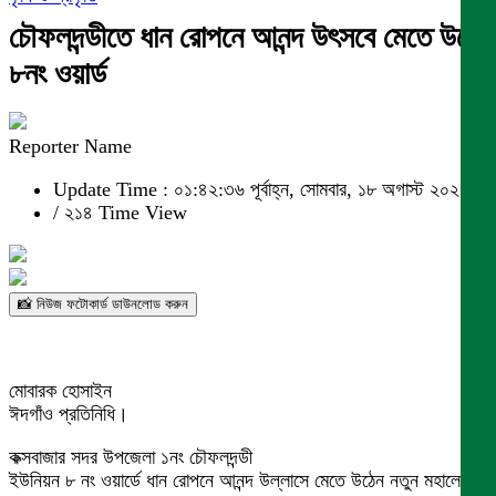
চৌফলদন্ডীতে ধান রোপনে আনন্দ উৎসবে মেতে উঠে
৮নং ওয়ার্ড
Reporter Name
Update Time : ০১:৪২:৩৬ পূর্বাহ্ন, সোমবার, ১৮ অগাস্ট ২০২৫
/
২১৪ Time View
📸 নিউজ ফটোকার্ড ডাউনলোড করুন
মোবারক হোসাইন
ঈদগাঁও প্রতিনিধি।
কক্সবাজার সদর উপজেলা ১নং চৌফলদন্ডী
ইউনিয়ন ৮ নং ওয়ার্ডে ধান রোপনে আনন্দ উল্লাসে মেতে উঠেন নতুন মহালের