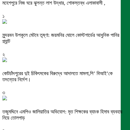
মহেশপুরে নিজ ঘরে ঝুলন্ত লাশ উদ্ধার, শোকস্তব্ধ এলাকাবাসী ,
১
সুন্দরবন উপকূলে মেটবে তৃষ্ণা: জয়মনির ঘোলে কোস্টগার্ডের আধুনিক পানির
প্ল্যান্ট
২
কোটচাঁদপুরের দুই চিকিৎসকের বিরুদ্ধে আদালতে মামলা,পি’ বিআই’কে
তদন্তের নির্দেশ।
৩
তজুমদ্দিনে এমপিও জালিয়াতির অভিযোগ: মৃত শিক্ষকের ব্যাংক হিসাব ব্যবহার
নিয়ে তোলপাড়