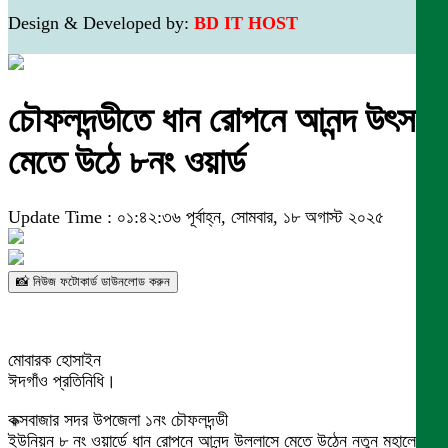
Design & Developed by:
BD IT HOST
চৌফলদন্ডীতে ধান রোপনে আনন্দ উৎসবে
মেতে উঠে ৮নং ওয়ার্ড
Update Time : ০১:৪২:৩৬ পূর্বাহ্ন, সোমবার, ১৮ অগাস্ট ২০২৫
📸 নিউজ ফটোকার্ড ডাউনলোড করুন
মোবারক হোসাইন
ঈদগাঁও প্রতিনিধি।
কক্সবাজার সদর উপজেলা ১নং চৌফলদন্ডী
ইউনিয়ন ৮ নং ওয়ার্ডে ধান রোপনে আনন্দ উল্লাসে মেতে উঠেন নতুন মহালের