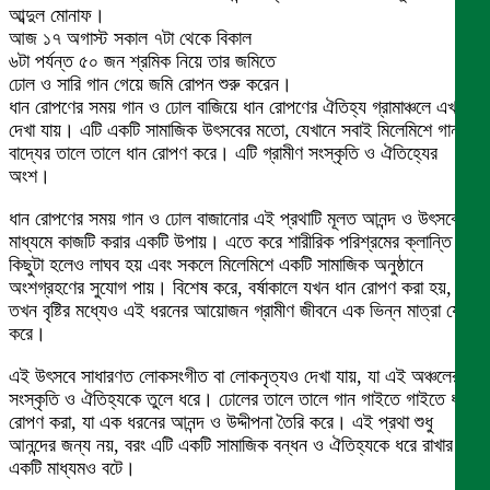
আব্দুল মোনাফ।
আজ ১৭ অগাস্ট সকাল ৭টা থেকে বিকাল
৬টা পর্যন্ত ৫০ জন শ্রমিক নিয়ে তার জমিতে
ঢোল ও সারি গান গেয়ে জমি রোপন শুরু করেন।
ধান রোপণের সময় গান ও ঢোল বাজিয়ে ধান রোপণের ঐতিহ্য গ্রামাঞ্চলে এখনো
দেখা যায়। এটি একটি সামাজিক উৎসবের মতো, যেখানে সবাই মিলেমিশে গান ও
বাদ্যের তালে তালে ধান রোপণ করে। এটি গ্রামীণ সংস্কৃতি ও ঐতিহ্যের
অংশ।
ধান রোপণের সময় গান ও ঢোল বাজানোর এই প্রথাটি মূলত আনন্দ ও উৎসবের
মাধ্যমে কাজটি করার একটি উপায়। এতে করে শারীরিক পরিশ্রমের ক্লান্তি
কিছুটা হলেও লাঘব হয় এবং সকলে মিলেমিশে একটি সামাজিক অনুষ্ঠানে
অংশগ্রহণের সুযোগ পায়। বিশেষ করে, বর্ষাকালে যখন ধান রোপণ করা হয়,
তখন বৃষ্টির মধ্যেও এই ধরনের আয়োজন গ্রামীণ জীবনে এক ভিন্ন মাত্রা যোগ
করে।
এই উৎসবে সাধারণত লোকসংগীত বা লোকনৃত্যও দেখা যায়, যা এই অঞ্চলের
সংস্কৃতি ও ঐতিহ্যকে তুলে ধরে। ঢোলের তালে তালে গান গাইতে গাইতে ধান
রোপণ করা, যা এক ধরনের আনন্দ ও উদ্দীপনা তৈরি করে। এই প্রথা শুধু
আনন্দের জন্য নয়, বরং এটি একটি সামাজিক বন্ধন ও ঐতিহ্যকে ধরে রাখার
একটি মাধ্যমও বটে।