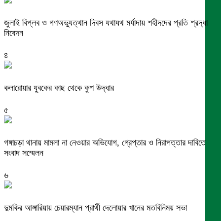
জুলাই বিপ্লব ও গণঅভ্যুত্থান দিবস যথাযথ মর্যাদায় শহীদদের প্রতি শ্রদ্ধা
নিবেদন
৪
কলারোয়ার যুবকের কাছ থেকে কুশ উদ্ধার
৫
গঙ্গাচড়া থানায় মামলা না নেওয়ার অভিযোগ, গ্রেপ্তার ও নিরাপত্তার দাবিতে
সংবাদ সম্মেলন
৬
দুমকির আঙ্গারিয়ায় চেয়ারম্যান প্রার্থী দেলোয়ার খানের মতবিনিময় সভা