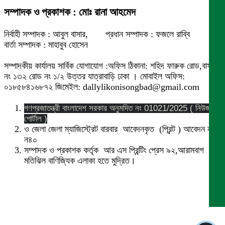
সম্পাদক ও প্রকাশক : মোঃ রানা আহমেদ
নির্বাহী সম্পাদক : আবুল বাসার, প্রধান সম্পাদক : ফজলে রাব্বি
বার্তা সম্পাদক : মাহাবুব হোসেন
সম্পাদকীয় কার্যালয় সার্বিক যোগাযোগ :অফিস ঠিকানা: শহিদ ফারুক রোড,বাসা
নং ১৩২ রোড নং ১/২ উত্তর যাত্রাবাড়ি ঢাকা । মোবাইল অফিস:
০১৮৫৮৪১৬৮৭২ জিমেইল: dallylikonisongbad@gmail.com
গণপ্রজাতন্ত্রী বাংলাদেশ সরকার অনুমদিত নং 01021/2025 ( নিউজ
পোর্টাল )
ও জেলা জেলা ম্যাজিস্ট্রেট বারবার আবেদনকৃত (প্রিন্ট ) আবেদন নং
ন৪০
সম্পাদক ও প্রকাশক কর্তৃক আর এস প্রিন্টিং প্রেস ৯২,আরামবাগ
মতিঝিল বাণিজ্যিক এলাকা হতে মুদ্রিত।