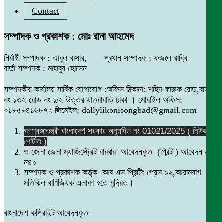
Contact
সম্পাদক ও প্রকাশক : মোঃ রানা আহমেদ
নির্বাহী সম্পাদক : আবুল বাসার, প্রধান সম্পাদক : ফজলে রাব্বি
বার্তা সম্পাদক : মাহাবুব হোসেন
সম্পাদকীয় কার্যালয় সার্বিক যোগাযোগ :অফিস ঠিকানা: শহিদ ফারুক রোড,বাসা
নং ১৩২ রোড নং ১/২ উত্তর যাত্রাবাড়ি ঢাকা । মোবাইল অফিস:
০১৮৫৮৪১৬৮৭২ জিমেইল: dallylikonisongbad@gmail.com
গণপ্রজাতন্ত্রী বাংলাদেশ সরকার অনুমদিত নং 01021/2025 ( নিউজ
পোর্টাল )
ও জেলা জেলা ম্যাজিস্ট্রেট বারবার আবেদনকৃত (প্রিন্ট ) আবেদন নং
ন৪০
সম্পাদক ও প্রকাশক কর্তৃক আর এস প্রিন্টিং প্রেস ৯২,আরামবাগ
মতিঝিল বাণিজ্যিক এলাকা হতে মুদ্রিত।
বাংলাদেশ কপিরাইট আবেদনকৃত