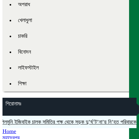
অপরাধ
খেলাধুলা
চাকরি
বিনোদন
লাইফস্টাইল
শিক্ষা
শিরোনামঃ
নি ইজিবাইক চালক সমিতির পক্ষ থেকে সড়ক দু’র্ঘ’ট’না’য় নি’হত পরিবারকে আর্থি
Home
মহাদেবপুর