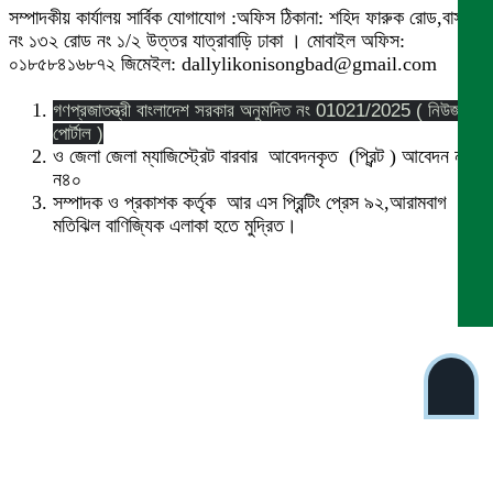
সম্পাদকীয় কার্যালয় সার্বিক যোগাযোগ :অফিস ঠিকানা: শহিদ ফারুক রোড,বাসা
নং ১৩২ রোড নং ১/২ উত্তর যাত্রাবাড়ি ঢাকা । মোবাইল অফিস:
০১৮৫৮৪১৬৮৭২ জিমেইল: dallylikonisongbad@gmail.com
গণপ্রজাতন্ত্রী বাংলাদেশ সরকার অনুমদিত নং 01021/2025 ( নিউজ
পোর্টাল )
ও জেলা জেলা ম্যাজিস্ট্রেট বারবার আবেদনকৃত (প্রিন্ট ) আবেদন নং
ন৪০
সম্পাদক ও প্রকাশক কর্তৃক আর এস প্রিন্টিং প্রেস ৯২,আরামবাগ
মতিঝিল বাণিজ্যিক এলাকা হতে মুদ্রিত।