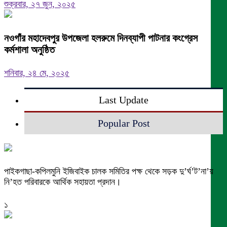
শুক্রবার, ২৭ জুন, ২০২৫
নওগাঁর মহাদেবপুর উপজেলা হলরুমে দিনব্যাপী পাটনার কংগ্রেস
কর্মশালা অনুষ্ঠিত
শনিবার, ২৪ মে, ২০২৫
Last Update
Popular Post
পাইকগাছা-কপিলমুনি ইজিবাইক চালক সমিতির পক্ষ থেকে সড়ক দু’র্ঘ’ট’না’য়
নি’হত পরিবারকে আর্থিক সহায়তা প্রদান।
১