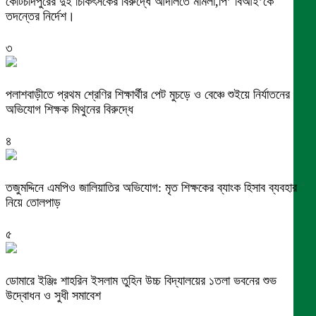
কোটচাঁদপুরের দুই চিকিৎসকের বিরুদ্ধে আদালতে মামলা,পি’ বিআই’কে
তদন্তের নির্দেশ।
৩
পলাশবাড়ীতে প্রথম শ্রেণির শিক্ষার্থীর পেট মুচড়ে ও বেঞ্চে শুইয়ে নির্যাতনের
অভিযোগ শিক্ষক মিথুনের বিরুদ্ধে
৪
তজুমদ্দিনে এমপিও জালিয়াতির অভিযোগ: মৃত শিক্ষকের ব্যাংক হিসাব ব্যবহার
নিয়ে তোলপাড়
৫
ডোমারে ইঞ্জিঃ শাহরিন ইসলাম তুহিন উচ্চ বিদ্যালয়ের ১তলা ভবনের শুভ
উদ্বোধন ও সুধী সমাবেশ