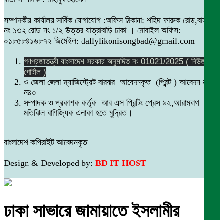
সম্পাদকীয় কার্যালয় সার্বিক যোগাযোগ :অফিস ঠিকানা: শহিদ ফারুক রোড,বাসা
নং ১৩২ রোড নং ১/২ উত্তর যাত্রাবাড়ি ঢাকা । মোবাইল অফিস:
০১৮৫৮৪১৬৮৭২ জিমেইল: dallylikonisongbad@gmail.com
গণপ্রজাতন্ত্রী বাংলাদেশ সরকার অনুমদিত নং 01021/2025 ( নিউজ
পোর্টাল )
ও জেলা জেলা ম্যাজিস্ট্রেট বারবার আবেদনকৃত (প্রিন্ট ) আবেদন নং
ন৪০
সম্পাদক ও প্রকাশক কর্তৃক আর এস প্রিন্টিং প্রেস ৯২,আরামবাগ
মতিঝিল বাণিজ্যিক এলাকা হতে মুদ্রিত।
বাংলাদেশ কপিরাইট আবেদনকৃত
Design & Developed by:
BD IT HOST
ঢাকা সাভারে জামায়াতে ইসলামীর