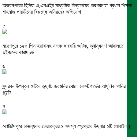
অভয়নগরের হিদিয়া এ,এনএইচ মাধ্যমিক বিদ্যালয়ের ভরপ্রাপ্ত প্রধান শিক্ষক
শাহনাজ পারভীনের বিরুদ্ধে অনিয়মের অভিযোগ
৫
মহেশপুরে ১৫০ পিস ইয়াবাসহ মাদক কারবারি আটক, ভ্রাম্যমাণ আদালতে
দুইজনের কারাদণ্ড
৬
সুন্দরবন উপকূলে মেটবে তৃষ্ণা: জয়মনির ঘোলে কোস্টগার্ডের আধুনিক পানির
প্ল্যান্ট
৭
কোটচাঁদপুরে চাঞ্চল্যকর চোরচক্রের ৪ সদস্য গ্রেপ্তার,উদ্ধার ২টি মোবাইল।