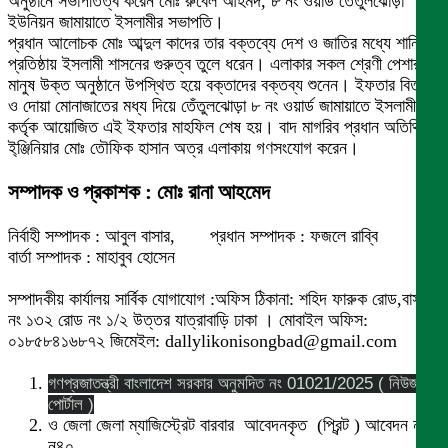
অনুষ্ঠানে সভাপতিত্ব করেন মোঃ রুবেল আহমদ, ৮ নং ওয়ার্ড তেঁতুলঝোড়া
ইউনিয়ন জামায়াতে ইসলামীর সভাপতি।
প্রধান আলোচক মোঃ আব্দুল কাদের তার বক্তব্যে দেশ ও জাতির মধ্যে শান্তি
প্রতিষ্ঠায় ইসলামী শাসনের গুরুত্ব তুলে ধরেন। এলাকার সকল শ্রেণী পেশার
মানুষ উক্ত অনুষ্ঠানে উপস্থিত হয়ে বক্তাদের বক্তব্য শুনেন। ইফতার বিতরণ
ও দোয়া মোনাজাতের মধ্য দিয়ে তেঁতুলঝোড়া ৮ নং ওয়ার্ড জামায়াতে ইসলামী
কর্তৃক আয়োজিত এই ইফতার মাহফিল শেষ হয়। বাদ মাগরিব প্রধান অতিথি
ই্ঞ্জিনিয়ার মোঃ তৌফিক হাসান অত্র এলাকায় গণসংযোগ করেন।
সম্পাদক ও প্রকাশক : মোঃ রানা আহমেদ
নির্বাহী সম্পাদক : আবুল বাসার, প্রধান সম্পাদক : ফজলে রাব্বি
বার্তা সম্পাদক : মাহাবুব হোসেন
সম্পাদকীয় কার্যালয় সার্বিক যোগাযোগ :অফিস ঠিকানা: শহিদ ফারুক রোড,বাসা
নং ১৩২ রোড নং ১/২ উত্তর যাত্রাবাড়ি ঢাকা । মোবাইল অফিস:
০১৮৫৮৪১৬৮৭২ জিমেইল: dallylikonisongbad@gmail.com
গণপ্রজাতন্ত্রী বাংলাদেশ সরকার অনুমদিত নং 01021/2025 ( নিউজ
পোর্টাল )
ও জেলা জেলা ম্যাজিস্ট্রেট বারবার আবেদনকৃত (প্রিন্ট ) আবেদন নং
ন৪০