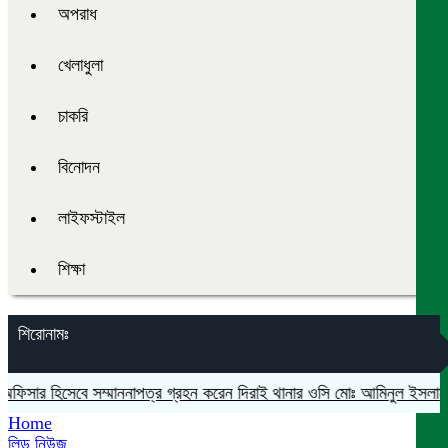
অপরাধ
খেলাধুলা
চাকরি
বিনোদন
লাইফস্টাইল
শিক্ষা
শিরোনামঃ
অফিসার হিসেবে সম্মাননাপত্র গ্রহন করেন দিরাই থানার ওসি মোঃ আমিনুল ইসলাম
মদ
Home
লিড নিউজ