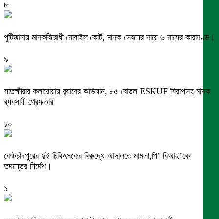
৮
পুটিজানায় মাদকবিরোধী মোবাইল কোর্ট, মাদক সেবনের দায়ে ৬ মাসের কারাদণ্ড।
৯
সাতক্ষীরার কলারোয়ায় র‍্যাবের অভিযান, ৮৫ বোতল ESKUF সিরাপসহ মাদক
ব্যবসায়ী গ্রেফতার
১০
কোটচাঁদপুরের দুই চিকিৎসকের বিরুদ্ধে আদালতে মামলা,পি’ বিআই’কে
তদন্তের নির্দেশ।
১