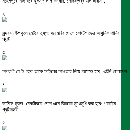
মহেশপুরে নিজ ঘরে ঝুলন্ত লাশ উদ্ধার, শোকস্তব্ধ এলাকাবাসী ,
২
সুন্দরবন উপকূলে মেটবে তৃষ্ণা: জয়মনির ঘোলে কোস্টগার্ডের আধুনিক পানির
প্ল্যান্ট
৩
অপরাধী যে-ই হোক তাকে আইনের আওতায় নিয়ে আসতে হবে- এটর্নি জেনারেল
৪
জামিনে মুক্ত’ বেনজীরকে দেশে এনে বিচারের মুখোমুখি করা হবে: পররাষ্ট্র
প্রতিমন্ত্রী
৫