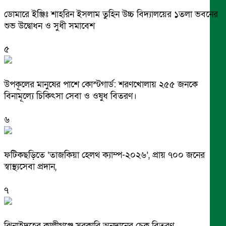
ডোমারে ইঞ্জিঃ শাহরিন ইসলাম তুহিন উচ্চ বিদ্যালয়ের ১তলা ভবনের
শুভ উদ্বোধন ও সুধী সমাবেশ
৫
উপকূলের মানুষের পাশে কোস্টগার্ড: শরণখোলায় ২৫৫ জনকে
বিনামূল্যে চিকিৎসা সেবা ও ওষুধ বিতরণ।
৬
ফটিকছড়িতে ‘তাজকিয়া হেলথ ক্যাম্প-২০২৬’, প্রায় ৭০০ জনের
স্বাস্থ্যসেবা প্রদান,
৭
ঝিনাইদহের কালীগঞ্জে সরকারি অনুদানের চেক বিতরণ