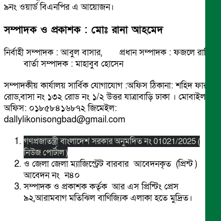
৯নং ওয়ার্ড বিএনপির এ আয়োজন।
সম্পাদক ও প্রকাশক : মোঃ রানা আহমেদ
নির্বাহী সম্পাদক : আবুল বাসার, প্রধান সম্পাদক : ফজলে রাব্বি
বার্তা সম্পাদক : মাহাবুব হোসেন
সম্পাদকীয় কার্যালয় সার্বিক যোগাযোগ :অফিস ঠিকানা: শহিদ ফারুক
রোড,বাসা নং ১৩২ রোড নং ১/২ উত্তর যাত্রাবাড়ি ঢাকা । মোবাইল
অফিস: ০১৮৫৮৪১৬৮৭২ জিমেইল:
dallylikonisongbad@gmail.com
গণপ্রজাতন্ত্রী বাংলাদেশ সরকার অনুমদিত নং 01021/2025 (
নিউজ পোর্টাল )
ও জেলা জেলা ম্যাজিস্ট্রেট বারবার আবেদনকৃত (প্রিন্ট )
আবেদন নং ন৪০
সম্পাদক ও প্রকাশক কর্তৃক আর এস প্রিন্টিং প্রেস
৯২,আরামবাগ মতিঝিল বাণিজ্যিক এলাকা হতে মুদ্রিত।