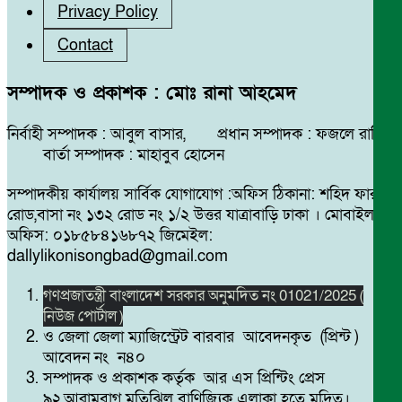
Privacy Policy
Contact
সম্পাদক ও প্রকাশক : মোঃ রানা আহমেদ
নির্বাহী সম্পাদক : আবুল বাসার, প্রধান সম্পাদক : ফজলে রাব্বি
বার্তা সম্পাদক : মাহাবুব হোসেন
সম্পাদকীয় কার্যালয় সার্বিক যোগাযোগ :অফিস ঠিকানা: শহিদ ফারুক
রোড,বাসা নং ১৩২ রোড নং ১/২ উত্তর যাত্রাবাড়ি ঢাকা । মোবাইল
অফিস: ০১৮৫৮৪১৬৮৭২ জিমেইল:
dallylikonisongbad@gmail.com
গণপ্রজাতন্ত্রী বাংলাদেশ সরকার অনুমদিত নং 01021/2025 (
নিউজ পোর্টাল )
ও জেলা জেলা ম্যাজিস্ট্রেট বারবার আবেদনকৃত (প্রিন্ট )
আবেদন নং ন৪০
সম্পাদক ও প্রকাশক কর্তৃক আর এস প্রিন্টিং প্রেস
৯২,আরামবাগ মতিঝিল বাণিজ্যিক এলাকা হতে মুদ্রিত।