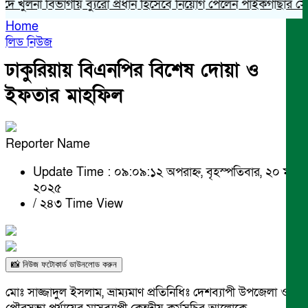
লনা বিভাগীয় ব্যুরো প্রধান হিসেবে নিয়োগ পেলেন পাইকগাছার সোহেল 
Home
লিড নিউজ
ঢাকুরিয়ায় বিএনপির বিশেষ দোয়া ও
ইফতার মাহফিল
Reporter Name
Update Time : ০৯:০৯:১২ অপরাহ্ন, বৃহস্পতিবার, ২০ মার্চ
২০২৫
/
২৪৩ Time View
📸 নিউজ ফটোকার্ড ডাউনলোড করুন
মোঃ সাজ্জাদুল ইসলাম, ভ্রাম্যমাণ প্রতিনিধিঃ দেশব্যাপী উপজেলা ও