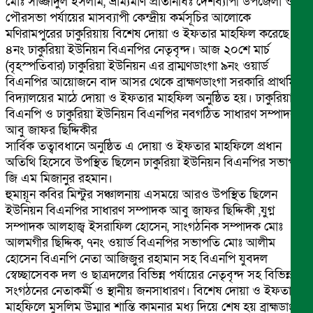
মোঃ সাজ্জাদুল ইসলাম, ভ্রাম্যমাণ প্রতিনিধিঃ দেশব্যাপী উপজেলা ও
পৌরসভা পর্যায়ের মাসব্যাপী কেন্দ্রীয় কর্মসূচির আলোকে
মণিরামপুরের ঢাকুরিয়ায় বিশেষ দোয়া ও ইফতার মাহফিল করেছে
৪নং ঢাকুরিয়া ইউনিয়ন বিএনপির নেতৃবৃন্দ। আজ ২০শে মার্চ
(বৃহস্পতিবার) ঢাকুরিয়া ইউনিয়ন এর ব্রাম্মণডাংগা ৯নং ওয়ার্ড
বিএনপির আয়োজনে বাদ আসর থেকে ব্রাহ্মণডাংগা সরকারি প্রাথমিক
বিদ্যালয়ের মাঠে দোয়া ও ইফতার মাহফিল অনুষ্ঠিত হয়। ঢাকুরিয়া
বিএনপি ও ঢাকুরিয়া ইউনিয়ন বিএনপির নবগঠিত সাধারণ সম্পাদক
আবু জাফর ছিদ্দিকীর
সার্বিক তত্বাবধানে অনুষ্ঠিত এ দোয়া ও ইফতার মাহফিলে প্রধান
অতিথি হিসেবে উপস্থিত ছিলেন ঢাকুরিয়া ইউনিয়ন বিএনপির সভাপতি
জি এম মিজানুর রহমান।
হুমায়ূন কবির মিন্টুর সঞ্চালনায় এসময়ে আরও উপস্থিত ছিলেন
ইউনিয়ন বিএনপির সাধারণ সম্পাদক আবু জাফর ছিদ্দিকী ,যুগ্ন
সম্পাদক আলহাজ্ব ইসরাফিল হোসেন, সাংগঠনিক সম্পাদক মোঃ
আলমগীর ছিদ্দিক, ৭নং ওয়ার্ড বিএনপির সভাপতি মোঃ আলীম
হোসেন বিএনপি নেতা আজিজুর রহামান সহ বিএনপি যুবদল
স্বেচ্ছাসেবক দল ও ছাত্রদলের বিভিন্ন পর্যায়ের নেতৃবৃন্দ সহ বিভিন্ন
সংগঠনের নেতাকর্মী ও স্থানীয় জনসাধারণ। বিশেষ দোয়া ও ইফতার
মাহফিলে মুসলিম উম্মার শান্তি কামনার মধ্য দিয়ে শেষ হয় ব্রাহ্মডাংগা