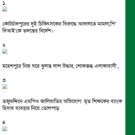
১
কোটচাঁদপুরের দুই চিকিৎসকের বিরুদ্ধে আদালতে মামলা,পি’
বিআই’কে তদন্তের নির্দেশ।
২
মহেশপুরে নিজ ঘরে ঝুলন্ত লাশ উদ্ধার, শোকস্তব্ধ এলাকাবাসী ,
৩
তজুমদ্দিনে এমপিও জালিয়াতির অভিযোগ: মৃত শিক্ষকের ব্যাংক
হিসাব ব্যবহার নিয়ে তোলপাড়
৪