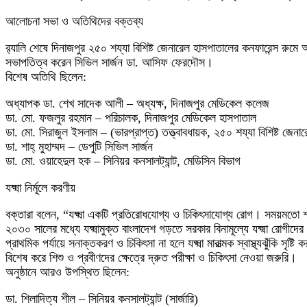
আলোচনা সভা ও অতিথিদের বক্তব্য
র‍্যালি শেষে দিনাজপুর ২৫০ শয্যা বিশিষ্ট জেনারেল হাসপাতালের কনফারেন্স রুম
সভাপতিত্ব করেন সিভিল সার্জন ডা. আসিফ ফেরদৌস।
বিশেষ অতিথি ছিলেন:
অধ্যাপক ডা. শেখ সাদেক আলী – অধ্যক্ষ, দিনাজপুর মেডিকেল কলেজ
ডা. মো. ফজলুর রহমান – পরিচালক, দিনাজপুর মেডিকেল হাসপাতাল
ডা. মো. সিরাজুল ইসলাম – (ভারপ্রাপ্ত) তত্ত্বাবধায়ক, ২৫০ শয্যা বিশিষ্ট জেনা
ডা. শাহ্ মুহাম্মদ – ডেপুটি সিভিল সার্জন
ডা. মো. ওয়াহেদুল হক – সিনিয়র কনসালট্যান্ট, মেডিসিন বিভাগ
যক্ষ্মা নির্মূলে করণীয়
বক্তারা বলেন, “যক্ষ্মা একটি প্রতিরোধযোগ্য ও চিকিৎসাযোগ্য রোগ। সময়মতো 
২০৩০ সালের মধ্যে যক্ষ্মামুক্ত বাংলাদেশ গড়তে সরকার বিনামূল্যে যক্ষ্মা রোগীদের
প্রাথমিক পর্যায়ে সনাক্তকরণ ও চিকিৎসা না হলে যক্ষ্মা মারাত্মক স্বাস্থ্যঝুঁকি সৃষ্ট
বিশেষ করে শিশু ও প্রবীণদের ক্ষেত্রে দ্রুত পরীক্ষা ও চিকিৎসা নেওয়া জরুরি।
অনুষ্ঠানে আরও উপস্থিত ছিলেন:
ডা. শিলাদিত্য শীল – সিনিয়র কনসালট্যান্ট (সার্জারি)