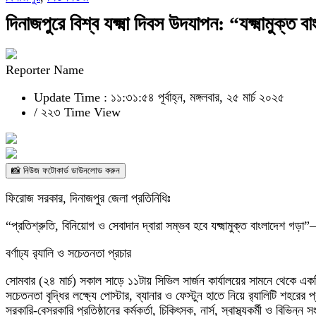
দিনাজপুরে বিশ্ব যক্ষ্মা দিবস উদযাপন: “যক্ষ্মামুক্
Reporter Name
Update Time : ১১:৩১:৫৪ পূর্বাহ্ন, মঙ্গলবার, ২৫ মার্চ ২০২৫
/
২২৩ Time View
📸 নিউজ ফটোকার্ড ডাউনলোড করুন
ফিরোজ সরকার, দিনাজপুর জেলা প্রতিনিধিঃ
“প্রতিশ্রুতি, বিনিয়োগ ও সেবাদান দ্বারা সম্ভব হবে যক্ষ্মামুক্ত বাংলাদেশ গড়া
বর্ণাঢ্য র‍্যালি ও সচেতনতা প্রচার
সোমবার (২৪ মার্চ) সকাল সাড়ে ১১টায় সিভিল সার্জন কার্যালয়ের সামনে থেকে একটি 
সচেতনতা বৃদ্ধির লক্ষ্যে পোস্টার, ব্যানার ও ফেস্টুন হাতে নিয়ে র‍্যালিটি শহরের
সরকারি-বেসরকারি প্রতিষ্ঠানের কর্মকর্তা, চিকিৎসক, নার্স, স্বাস্থ্যকর্মী ও বিভিন