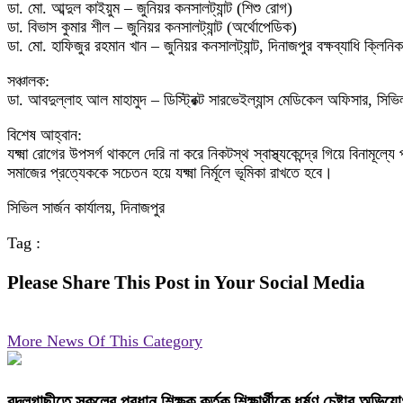
ডা. মো. আব্দুল কাইয়ুম – জুনিয়র কনসালট্যান্ট (শিশু রোগ)
ডা. বিভাস কুমার শীল – জুনিয়র কনসালট্যান্ট (অর্থোপেডিক)
ডা. মো. হাফিজুর রহমান খান – জুনিয়র কনসালট্যান্ট, দিনাজপুর বক্ষব্যাধি ক্লিনিক
সঞ্চালক:
ডা. আবদুল্লাহ আল মাহামুদ – ডিস্ট্রিক্ট সারভেইল্যান্স মেডিকেল অফিসার, সিভিল 
বিশেষ আহ্বান:
যক্ষ্মা রোগের উপসর্গ থাকলে দেরি না করে নিকটস্থ স্বাস্থ্যকেন্দ্রে গিয়ে বিনামূল্য
সমাজের প্রত্যেককে সচেতন হয়ে যক্ষ্মা নির্মূলে ভূমিকা রাখতে হবে।
সিভিল সার্জন কার্যালয়, দিনাজপুর
Tag :
Please Share This Post in Your Social Media
More News Of This Category
বদলগাছীতে স্কুলের প্রধান শিক্ষক কর্তৃক শিক্ষার্থীকে ধর্ষণ চেষ্টার অভ