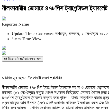
নীলফামারীর ডোমারে ৪৭৮পিস ট্যাপেন্টাডল ট্যাবলে
Reporter Name
Update Time : ১০:১৩:০৬ অপরাহ্ন, মঙ্গলবার, ২ সেপ্টেম্বর ২০২৫
/
২৬৬ Time View
📸 নিউজ ফটোকার্ড ডাউনলোড করুন
মোঃমিজানুর রহমান নীলফামারী জেলা প্রতিনিধি
নীলফামারীর ডোমারে ৪৭৮ পিস ট্যাপেন্টাডল ট্যাবলেট সহ মা ও ছেলেকে গ্রেফতা
মঙ্গলবার (০২ সেপ্টেম্বর) দুপুরে গোপন সংবাদের ভিত্তিতে এসআই শৈলেন চন্দ্র 
৪৭৮পিস ট্যাপেন্টাডল ট্যাবলেট উদ্ধার করে পুলিশ। যাহার আনুমানিক বাজার মূ
গ্রেফতারকৃত জনি ইসলাম (২৫) একই এলাকার সাকিদুল ইসলামের ছেলে এবং মিনার
বিক্রি করে আসছে। গোপন সংবাদের ভিত্তিতে আমরা তাদের মালামাল সহ গ্রেফতা