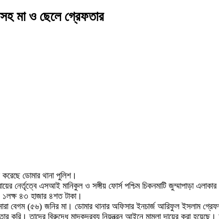
ট সহ মা ও ছেলে গ্রেফতার
র করেছে ডোমার থানা পুলিশ।
রায়ের নের্তৃত্বে এসআই মানিকুল ও সঙ্গীয় ফোর্স পশ্চিম চিকনমাটি জুম্মাপাড়া এল
ল্য ১লক্ষ ৪৩ হাজার ৪শত টাকা।
া বেগম (৫৬) জনির মা। ডোমার থানার অফিসার ইনচার্জ আরিফুল ইসলাম গ্রেফতারের
র করি। তাদের বিরুদ্ধে মাদকদ্রব্য নিয়ন্ত্রন আইনে মামলা দায়ের করা হয়েছে।