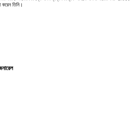
া করেন তিনি।
েনারেল