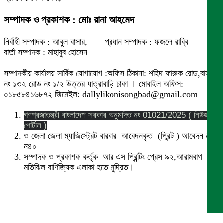
সম্পাদক ও প্রকাশক : মোঃ রানা আহমেদ
নির্বাহী সম্পাদক : আবুল বাসার, প্রধান সম্পাদক : ফজলে রাব্বি
বার্তা সম্পাদক : মাহাবুব হোসেন
সম্পাদকীয় কার্যালয় সার্বিক যোগাযোগ :অফিস ঠিকানা: শহিদ ফারুক রোড,বাসা
নং ১৩২ রোড নং ১/২ উত্তর যাত্রাবাড়ি ঢাকা । মোবাইল অফিস:
০১৮৫৮৪১৬৮৭২ জিমেইল: dallylikonisongbad@gmail.com
গণপ্রজাতন্ত্রী বাংলাদেশ সরকার অনুমদিত নং 01021/2025 ( নিউজ
পোর্টাল )
ও জেলা জেলা ম্যাজিস্ট্রেট বারবার আবেদনকৃত (প্রিন্ট ) আবেদন নং
ন৪০
সম্পাদক ও প্রকাশক কর্তৃক আর এস প্রিন্টিং প্রেস ৯২,আরামবাগ
মতিঝিল বাণিজ্যিক এলাকা হতে মুদ্রিত।