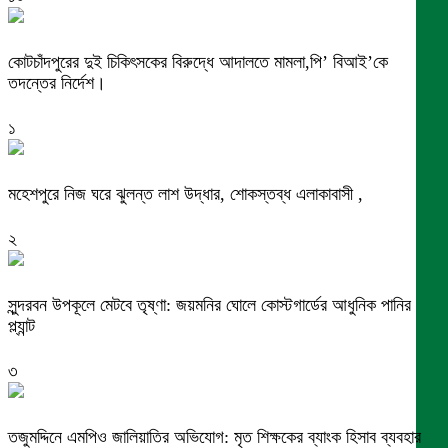
কোটচাঁদপুরের দুই চিকিৎসকের বিরুদ্ধে আদালতে মামলা,পি’ বিআই’কে
তদন্তের নির্দেশ।
১
মহেশপুরে নিজ ঘরে ঝুলন্ত লাশ উদ্ধার, শোকস্তব্ধ এলাকাবাসী ,
২
সুন্দরবন উপকূলে মেটবে তৃষ্ণা: জয়মনির ঘোলে কোস্টগার্ডের আধুনিক পানির
প্ল্যান্ট
৩
তজুমদ্দিনে এমপিও জালিয়াতির অভিযোগ: মৃত শিক্ষকের ব্যাংক হিসাব ব্যবহার