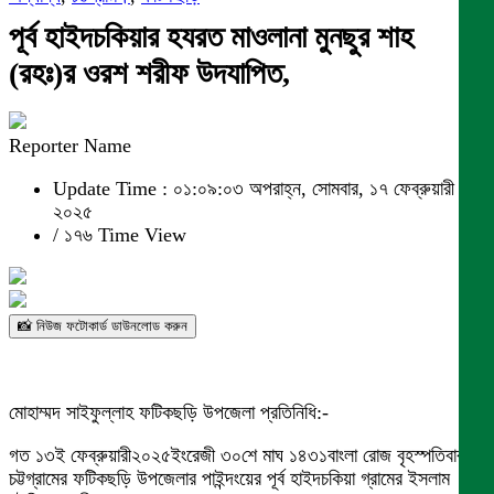
পূর্ব হাইদচকিয়ার হযরত মাওলানা মুনছুর শাহ
(রহঃ)র ওরশ শরীফ উদযাপিত,
Reporter Name
Update Time : ০১:০৯:০৩ অপরাহ্ন, সোমবার, ১৭ ফেব্রুয়ারী
২০২৫
/
১৭৬ Time View
📸 নিউজ ফটোকার্ড ডাউনলোড করুন
মোহাম্মদ সাইফুল্লাহ ফটিকছড়ি উপজেলা প্রতিনিধি:-
গত ১৩ই ফেব্রুয়ারী২০২৫ইংরেজী ৩০শে মাঘ ১৪৩১বাংলা রোজ বৃহস্পতিবার
চট্টগ্রামের ফটিকছড়ি উপজেলার পাইন্দংয়ের পূর্ব হাইদচকিয়া গ্রামের ইসলাম