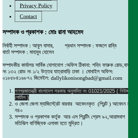
Privacy Policy
Contact
সম্পাদক ও প্রকাশক : মোঃ রানা আহমেদ
নির্বাহী সম্পাদক : আবুল বাসার, প্রধান সম্পাদক : ফজলে রাব্বি
বার্তা সম্পাদক : মাহাবুব হোসেন
সম্পাদকীয় কার্যালয় সার্বিক যোগাযোগ :অফিস ঠিকানা: শহিদ ফারুক রোড,বাসা
নং ১৩২ রোড নং ১/২ উত্তর যাত্রাবাড়ি ঢাকা । মোবাইল অফিস:
০১৮৫৮৪১৬৮৭২ জিমেইল: dallylikonisongbad@gmail.com
গণপ্রজাতন্ত্রী বাংলাদেশ সরকার অনুমদিত নং 01021/2025 ( নিউজ
পোর্টাল )
ও জেলা জেলা ম্যাজিস্ট্রেট বারবার আবেদনকৃত (প্রিন্ট ) আবেদন নং
ন৪০
সম্পাদক ও প্রকাশক কর্তৃক আর এস প্রিন্টিং প্রেস ৯২,আরামবাগ
মতিঝিল বাণিজ্যিক এলাকা হতে মুদ্রিত।