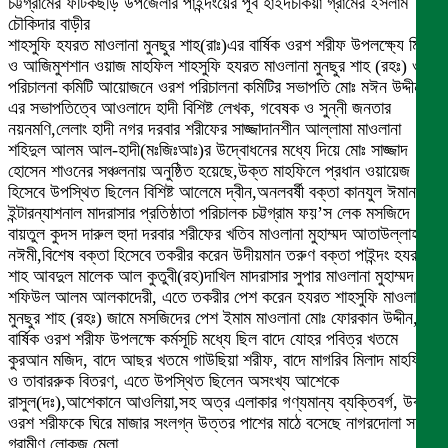
চট্টগ্রামের ফটিকছড়ি উপজেলার পাইন্দংয়ের পূর্ব হাইদচকিয়া গ্রামের ইসলাম
চৌকিদার বাড়ীর
শাহসুফি হযরত মাওলানা মুনছুর শাহ(রাঃ)এর বার্ষিক ওরশ শরীফ উপলক্ষ্যে মিলাদ
ও আজিমুশশান ওয়াজ মাহফিল শাহসুফি হযরত মাওলানা মুনছুর শাহ (রহঃ) ওরশ
পরিচালনা কমিটি আয়োজনে ওরশ পরিচালনা কমিটির সভাপতি মোঃ মঈন উদ্দীন
এর সভাপতিত্বে আওলাদে হাদী বিশিষ্ট লেখক, গবেষক ও সুন্নী জনতার
নয়নমণি,লেলাং হাদী নগর দরবার শরীফের সাজ্জাদানশীন আল্লামা মাওলানা
শহিদুল আলম আল-হাদী(মঃজিঃআঃ)র উদ্বোধনের মধ্যে দিয়ে মোঃ সাজ্জাদ
হোসেন শাওনের সঞ্চলনায় অনুষ্ঠিত হয়েছে,উক্ত মাহফিলে প্রধান ওয়ায়েজ
হিসেবে উপস্থিত ছিলেন বিশিষ্ট আলেমে দ্বীন,অনলবর্ষী বক্তা কানযুল ঈমান
ইন্টারন্যাশনাল মাদরাসার প্রতিষ্ঠাতা পরিচালক চট্টগ্রাম ফয়’স লেক মসজিদে
বায়তুল কুদস দারুল হুদা দরবার শরীফের খতিব মাওলানা মুহাম্মদ আতাউল্লাহ
নঈমী,বিশেষ বক্তা হিসেবে তকরীর করেন উদীয়মান তরুণ বক্তা পাইন্দং হযরত
শাহ আবদুল মালেক আল কুতুবী(রহ)দাখিল মাদরাসার সুপার মাওলানা মুহাম্মদ
শফিউল আলম আলকাদেরী, এতে তকরীর পেশ করেন হযরত শাহসুফি মাওলানা
মুনছুর শাহ (রহঃ) জামে মসজিদের পেশ ইমাম মাওলানা মোঃ ফোরকান উদ্দীন,
বার্ষিক ওরশ শরীফ উপলক্ষে কর্মসূচি মধ্যে ছিল বাদে যোহর পবিত্র খতমে
কুরআন মজিদ, বাদে আছর খতমে গাউছিয়া শরীফ, বাদে মাগরিব মিলাদ মাহফিল
ও তাবাররুক বিতরণ, এতে উপস্থিত ছিলেন অসংখ্য আশেকে
রাসুল(দঃ),আশেকানে আওলিয়া,সহ অত্র এলাকার গণ্যমান্য ব্যক্তিবর্গ, উক্ত
ওরশ শরীফকে ঘিরে মাজার সংলগ্ন উত্তর পাশের মাঠে বসেছে নাগরদোলা সহ
গ্রামীণ লোকজ মেলা,