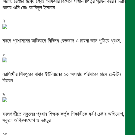
সিলেট রেঞ্জের মধ্যে শ্রেষ্ট অফিসার হিসেবে সম্মাননাপত্র গ্রহন করেন দিরাই
থানার ওসি মোঃ আমিনুল ইসলাম
৭
মদনে প্রশাসনের অভিযানে নিষিদ্ধ বেড়জাল ও চায়না জাল পুড়িয়ে ধ্বংস,
৮
নরসিংদীর শিবপুরের বাঘাব ইউনিয়নের ১০ অসহায় পরিবারের মাঝে ঢেউটিন
বিতরণ
৯
বদলগাছীতে স্কুলের প্রধান শিক্ষক কর্তৃক শিক্ষার্থীকে ধর্ষণ চেষ্টার অভিযোগ,
স্কুলে অগ্নিসংযোগ ও ভাংচুর
১০