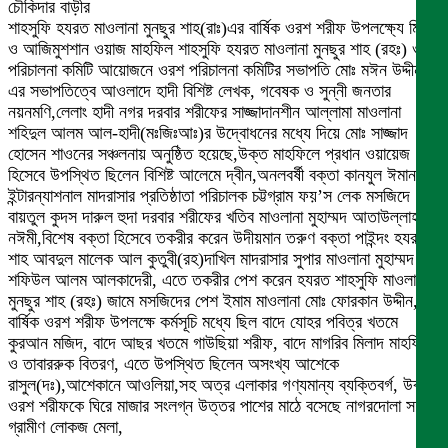
চৌকিদার বাড়ীর
শাহসুফি হযরত মাওলানা মুনছুর শাহ(রাঃ)এর বার্ষিক ওরশ শরীফ উপলক্ষ্যে মিলাদ
ও আজিমুশশান ওয়াজ মাহফিল শাহসুফি হযরত মাওলানা মুনছুর শাহ (রহঃ) ওরশ
পরিচালনা কমিটি আয়োজনে ওরশ পরিচালনা কমিটির সভাপতি মোঃ মঈন উদ্দীন
এর সভাপতিত্বে আওলাদে হাদী বিশিষ্ট লেখক, গবেষক ও সুন্নী জনতার
নয়নমণি,লেলাং হাদী নগর দরবার শরীফের সাজ্জাদানশীন আল্লামা মাওলানা
শহিদুল আলম আল-হাদী(মঃজিঃআঃ)র উদ্বোধনের মধ্যে দিয়ে মোঃ সাজ্জাদ
হোসেন শাওনের সঞ্চলনায় অনুষ্ঠিত হয়েছে,উক্ত মাহফিলে প্রধান ওয়ায়েজ
হিসেবে উপস্থিত ছিলেন বিশিষ্ট আলেমে দ্বীন,অনলবর্ষী বক্তা কানযুল ঈমান
ইন্টারন্যাশনাল মাদরাসার প্রতিষ্ঠাতা পরিচালক চট্টগ্রাম ফয়’স লেক মসজিদে
বায়তুল কুদস দারুল হুদা দরবার শরীফের খতিব মাওলানা মুহাম্মদ আতাউল্লাহ
নঈমী,বিশেষ বক্তা হিসেবে তকরীর করেন উদীয়মান তরুণ বক্তা পাইন্দং হযরত
শাহ আবদুল মালেক আল কুতুবী(রহ)দাখিল মাদরাসার সুপার মাওলানা মুহাম্মদ
শফিউল আলম আলকাদেরী, এতে তকরীর পেশ করেন হযরত শাহসুফি মাওলানা
মুনছুর শাহ (রহঃ) জামে মসজিদের পেশ ইমাম মাওলানা মোঃ ফোরকান উদ্দীন,
বার্ষিক ওরশ শরীফ উপলক্ষে কর্মসূচি মধ্যে ছিল বাদে যোহর পবিত্র খতমে
কুরআন মজিদ, বাদে আছর খতমে গাউছিয়া শরীফ, বাদে মাগরিব মিলাদ মাহফিল
ও তাবাররুক বিতরণ, এতে উপস্থিত ছিলেন অসংখ্য আশেকে
রাসুল(দঃ),আশেকানে আওলিয়া,সহ অত্র এলাকার গণ্যমান্য ব্যক্তিবর্গ, উক্ত
ওরশ শরীফকে ঘিরে মাজার সংলগ্ন উত্তর পাশের মাঠে বসেছে নাগরদোলা সহ
গ্রামীণ লোকজ মেলা,