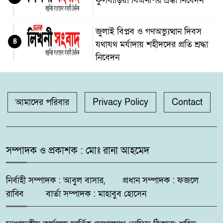
ফুলবাড়িয়া বিএনপির শ্রদ্ধা নিবেদন
জুলাই বিপ্লব ও গণঅভ্যুত্থান দিবস
৪
যথাযথ মর্যাদায় শহীদদের প্রতি শ্রদ্ধা
নিবেদন
কলারোয়ার যুবকের কাছ থেকে কুশ
৫
উদ্ধার
আমাদের পরিবার
Privacy Policy
Contact
গঙ্গাচড়া থানায় মামলা না নেওয়ার
৬
অভিযোগ, গ্রেপ্তার ও নিরাপত্তার
সম্পাদক ও প্রকাশক : মোঃ রানা আহমেদ
দাবিতে সংবাদ সম্মেলন
নির্বাহী সম্পাদক : আবুল বাসার, প্রধান সম্পাদক : ফজলে
দুমকির আঙ্গারিয়ায় চেয়ারম্যান প্রার্থী
৭
দেলোয়ার খানের মতবিনিময় সভা
রাব্বি বার্তা সম্পাদক : মাহাবুব হোসেন