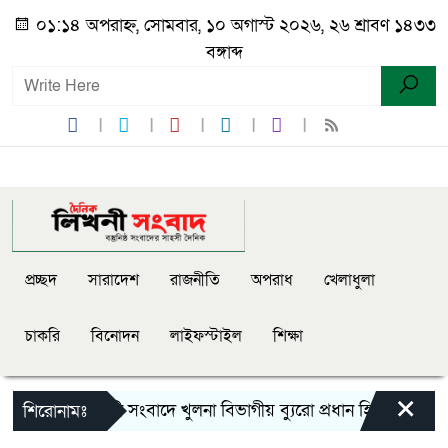
০১:১৪ অপরাহ্ন, সোমবার, ১০ অগাস্ট ২০২৬, ২৬ শ্রাবণ ১৪৩৩
বঙ্গাব্দ
প্রচ্ছদ
সারাদেশ
রাজনীতি
অপরাধ
খেলাধুলা
চাকরি
বিনোদন
লাইফস্টাইল
শিক্ষা
×
দৈনিক লিখনী সংবাদে খুলনা বিভাগীয় ব্যুরো প্রধান হিসেবে নিয়ো
শিরোনামঃ