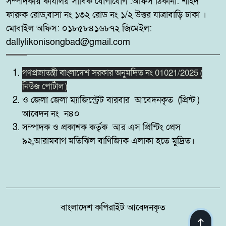
সম্পাদকীয় কার্যালয় সার্বিক যোগাযোগ :অফিস ঠিকানা: শহিদ
কুষ্টিয়ায় ‘ভিলেজ বয়েজ ক্লাব’র
৮
ফারুক রোড,বাসা নং ১৩২ রোড নং ১/২ উত্তর যাত্রাবাড়ি ঢাকা ।
উদ্যোগে মাদকবিরোধী ও
সচেতনতামূলক মিনি ফুটবল টুর্নামেন্ট
মোবাইল অফিস: ০১৮৫৮৪১৬৮৭২ জিমেইল:
২০২৬ অনুষ্ঠিত
dallylikonisongbad@gmail.com
সিলেট রেঞ্জের মধ্যে শ্রেষ্ট অফিসার
গণপ্রজাতন্ত্রী বাংলাদেশ সরকার অনুমদিত নং 01021/2025 (
৯
হিসেবে সম্মাননাপত্র গ্রহন করেন দিরাই
নিউজ পোর্টাল )
থানার ওসি মোঃ আমিনুল ইসলাম
ও জেলা জেলা ম্যাজিস্ট্রেট বারবার আবেদনকৃত (প্রিন্ট )
আবেদন নং ন৪০
মদনে প্রশাসনের অভিযানে নিষিদ্ধ
সম্পাদক ও প্রকাশক কর্তৃক আর এস প্রিন্টিং প্রেস
১০
বেড়জাল ও চায়না জাল পুড়িয়ে ধ্বংস,
৯২,আরামবাগ মতিঝিল বাণিজ্যিক এলাকা হতে মুদ্রিত।
বাংলাদেশ কপিরাইট আবেদনকৃত