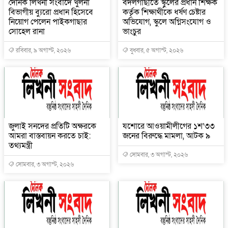
দৈনিক লিখনী সংবাদে খুলনা
বদলগাছীতে স্কুলের প্রধান শিক্ষক
বিভাগীয় ব্যুরো প্রধান হিসেবে
কর্তৃক শিক্ষার্থীকে ধর্ষণ চেষ্টার
নিয়োগ পেলেন পাইকগাছার
অভিযোগ, স্কুলে অগ্নিসংযোগ ও
সোহেল রানা
ভাংচুর
রবিবার, ৯ অগাস্ট, ২০২৬
বুধবার, ৫ অগাস্ট, ২০২৬
জুলাই সনদের প্রতিটি অক্ষরকে
যশোরে আওয়ামীলীগের ১শ’৩৩
আমরা বাস্তবায়ন করতে চাই:
জনের বিরুদ্ধে মামলা, আটক ৯
তথ্যমন্ত্রী
সোমবার, ৩ অগাস্ট, ২০২৬
সোমবার, ৩ অগাস্ট, ২০২৬