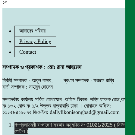
১০
আমাদের পরিবার
Privacy Policy
Contact
সম্পাদক ও প্রকাশক : মোঃ রানা আহমেদ
নির্বাহী সম্পাদক : আবুল বাসার, প্রধান সম্পাদক : ফজলে রাব্বি
বার্তা সম্পাদক : মাহাবুব হোসেন
সম্পাদকীয় কার্যালয় সার্বিক যোগাযোগ :অফিস ঠিকানা: শহিদ ফারুক রোড,বাসা
নং ১৩২ রোড নং ১/২ উত্তর যাত্রাবাড়ি ঢাকা । মোবাইল অফিস:
০১৮৫৮৪১৬৮৭২ জিমেইল: dallylikonisongbad@gmail.com
গণপ্রজাতন্ত্রী বাংলাদেশ সরকার অনুমদিত নং 01021/2025 ( নিউজ
পোর্টাল )