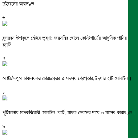
দুইজনের কারাদণ্ড
৬
সুন্দরবন উপকূলে মেটবে তৃষ্ণা: জয়মনির ঘোলে কোস্টগার্ডের আধুনিক পানির
প্ল্যান্ট
৭
কোটচাঁদপুরে চাঞ্চল্যকর চোরচক্রের ৪ সদস্য গ্রেপ্তার,উদ্ধার ২টি মোবাইল।
৮
পুটিজানায় মাদকবিরোধী মোবাইল কোর্ট, মাদক সেবনের দায়ে ৬ মাসের কারাদণ্ড।
৯