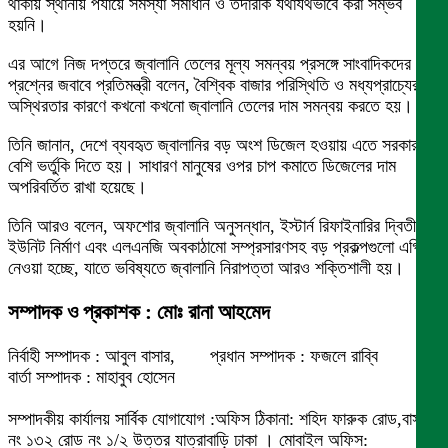
থাকায় স্থানীয় পর্যায়ে সমস্যা সমাধান ও তদারকি যথাযথভাবে করা সম্ভব
হয়নি।
এর আগে নিজ দপ্তরে জ্বালানি তেলের মূল্য সমন্বয় প্রসঙ্গে সাংবাদিকদের
প্রশ্নের জবাবে প্রতিমন্ত্রী বলেন, বৈশ্বিক বাজার পরিস্থিতি ও মধ্যপ্রাচ্যের
অস্থিরতার কারণে কখনো কখনো জ্বালানি তেলের দাম সমন্বয় করতে হয়।
তিনি জানান, দেশে ব্যবহৃত জ্বালানির বড় অংশ ডিজেল হওয়ায় এতে সরকারকে
বেশি ভর্তুকি দিতে হয়। সাধারণ মানুষের ওপর চাপ কমাতে ডিজেলের দাম
অপরিবর্তিত রাখা হয়েছে।
তিনি আরও বলেন, অফশোর জ্বালানি অনুসন্ধান, ইস্টার্ন রিফাইনারির দ্বিতীয়
ইউনিট নির্মাণ এবং এলএনজি অবকাঠামো সম্প্রসারণসহ বড় প্রকল্পগুলো এগিয়ে
নেওয়া হচ্ছে, যাতে ভবিষ্যতে জ্বালানি নিরাপত্তা আরও শক্তিশালী হয়।
সম্পাদক ও প্রকাশক : মোঃ রানা আহমেদ
নির্বাহী সম্পাদক : আবুল বাসার, প্রধান সম্পাদক : ফজলে রাব্বি
বার্তা সম্পাদক : মাহাবুব হোসেন
সম্পাদকীয় কার্যালয় সার্বিক যোগাযোগ :অফিস ঠিকানা: শহিদ ফারুক রোড,বাসা
নং ১৩২ রোড নং ১/২ উত্তর যাত্রাবাড়ি ঢাকা । মোবাইল অফিস: