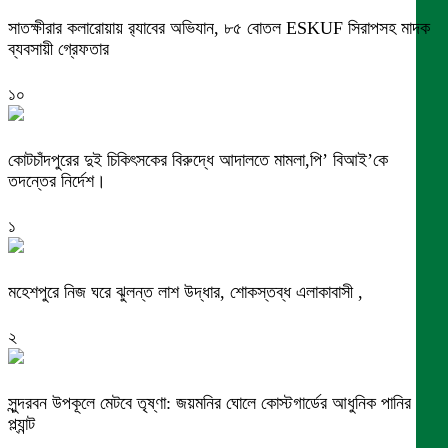
সাতক্ষীরার কলারোয়ায় র‍্যাবের অভিযান, ৮৫ বোতল ESKUF সিরাপসহ মাদক
ব্যবসায়ী গ্রেফতার
১০
কোটচাঁদপুরের দুই চিকিৎসকের বিরুদ্ধে আদালতে মামলা,পি’ বিআই’কে
তদন্তের নির্দেশ।
১
মহেশপুরে নিজ ঘরে ঝুলন্ত লাশ উদ্ধার, শোকস্তব্ধ এলাকাবাসী ,
২
সুন্দরবন উপকূলে মেটবে তৃষ্ণা: জয়মনির ঘোলে কোস্টগার্ডের আধুনিক পানির
প্ল্যান্ট