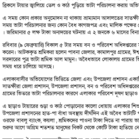
ব্রিকসে টায়ার জ্বালিয়ে তেল ও কাঠ পুড়িয়ে ভাটা পরিচালনা করায় অভ
এ সময় কোন প্রকার অনুমোদন না থাকায় ভ্রাম্যমান আদালতের সাতক্ষীরা 
সময় ভাটা পরিচালনার জন্য কোন বৈধ কাগজপত্র এবং মালিক পক্ষের লো
। জরিমানার ৫ লক্ষ টাকা অনাদয়ের ঘটনায় এ ২ জনকে ৬ মাসের বিনাশ্রম 
রবিবার (৯ ফেব্রুয়ারি) বিকাল ৫ টার সময় বন ও পরিবেশ অধিদপ্তরের সা
করেন। আটককৃত শ্রমিকরা হলেন পাবনা জেলার, কামালপুর গ্রামের, ঈশ্ব
সরদারের পুত্র ভাটা শ্রমিক আল মামুন। অবৈধভাবে লোকালয় গ্রামের ভি
সময় ধরে চালিয়ে আসছে।
এলাকাবাসীর অভিযোগের ভিত্তিতে জেলা এবং উপজেলা প্রশাসন একাধিকব
সাতক্ষীরা জেলা প্রশাসন, উপজেলা প্রশাসন, বন ও পরিবেশ অধিদপ্তরে
গ্রামের ভিতরে ভাটা পরিচালনার কারণে এলাকার পরিবেশ দূষণ ছাড়াও গ
এ ছাড়াও টায়ারের গুড়া ও কাঠ পোড়ানোর কালো ধোয়ায় এলাকার শিশু থেক
উপজেলা প্রশাসনের হাত-পা বাঁধা অবস্থায় দীর্ঘদিন এই অবৈধ ভাটাটি
ওরফে বাবলু ব্যাংক, কয়লা , শ্রমিকদের পাওনা টাকা দিতে না পারায় 
শুরুর আগে অগ্রিম শতশত মানুষের নিকট থেকে কোটি টাকা হাতিয়ে ন