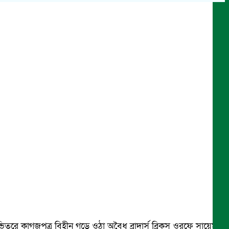
ভিতরে কাগজপত্র বিহীন গড়ে ওঠা অবৈধ ব্রাদার্স ব্রিকস ওরফে সায়েম