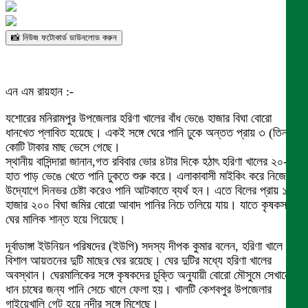
📸 নিউজ ফটোকার্ড ডাউনলোড করুন
এন এম রায়হান :-
যশোরের মনিরামপুর উপজেলার হরিণা খালের বাঁধ ভেঙে হাজার বিঘা বোরো
ধানখেত প্লাবিত হয়েছে। একই সঙ্গে ঘেরে পানি ঢুকে অন্তত প্রায় ৩ (তিন)
কোটি টাকার মাছ ভেসে গেছে।
স্থানীয় বাসিন্দারা জানান,গত রবিবার ভোর ৪টার দিকে হঠাৎ হরিণা খালের ২০-২৫
হাত পাড় ভেঙে খেতে পানি ঢুকতে শুরু করে। এলাকাবাসী মাইকিং করে নিজেদের
উদ্যোগে দিনভর চেষ্টা করেও পানি আটকাতে ব্যর্থ হন। এতে বিলের প্রায় ১
হাজার ২০০ বিঘা জমির বোরো আবাদ পানির নিচে তলিয়ে যায়। যাতে কৃষকসহ
ঘের মালিক শান্ত হয়ে গিয়েছে।
দূর্বাডাঙ্গা ইউনিয়ন পরিষদের (ইউপি) সদস্য দীপক কুমার বলেন, হরিণা খালে
বিশাল আয়তনের দুটি মাছের ঘের রয়েছে। ঘের দুটির মধ্যে হরিণা খালের
অবস্থান। ঘেরমালিকের সঙ্গে কৃষকদের চুক্তি অনুযায়ী বোরো মৌসুমে সেখানে
ধান চাষের জন্য পানি সেচে খালে ফেলা হয়। খালটি কেশবপুর উপজেলার
গাইয়েখালি গেট হয়ে নদীর সঙ্গে মিশেছে।