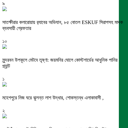
৯
সাতক্ষীরার কলারোয়ায় র‍্যাবের অভিযান, ৮৫ বোতল ESKUF সিরাপসহ মাদক
ব্যবসায়ী গ্রেফতার
১০
সুন্দরবন উপকূলে মেটবে তৃষ্ণা: জয়মনির ঘোলে কোস্টগার্ডের আধুনিক পানির
প্ল্যান্ট
১
মহেশপুরে নিজ ঘরে ঝুলন্ত লাশ উদ্ধার, শোকস্তব্ধ এলাকাবাসী ,
২