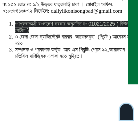
নং ১৩২ রোড নং ১/২ উত্তর যাত্রাবাড়ি ঢাকা । মোবাইল অফিস:
০১৮৫৮৪১৬৮৭২ জিমেইল: dallylikonisongbad@gmail.com
গণপ্রজাতন্ত্রী বাংলাদেশ সরকার অনুমদিত নং 01021/2025 ( নিউজ
পোর্টাল )
ও জেলা জেলা ম্যাজিস্ট্রেট বারবার আবেদনকৃত (প্রিন্ট ) আবেদন নং
ন৪০
সম্পাদক ও প্রকাশক কর্তৃক আর এস প্রিন্টিং প্রেস ৯২,আরামবাগ
মতিঝিল বাণিজ্যিক এলাকা হতে মুদ্রিত।