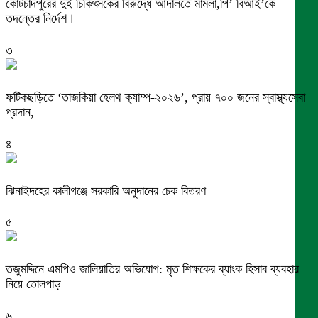
কোটচাঁদপুরের দুই চিকিৎসকের বিরুদ্ধে আদালতে মামলা,পি’ বিআই’কে
তদন্তের নির্দেশ।
৩
ফটিকছড়িতে ‘তাজকিয়া হেলথ ক্যাম্প-২০২৬’, প্রায় ৭০০ জনের স্বাস্থ্যসেবা
প্রদান,
৪
ঝিনাইদহের কালীগঞ্জে সরকারি অনুদানের চেক বিতরণ
৫
তজুমদ্দিনে এমপিও জালিয়াতির অভিযোগ: মৃত শিক্ষকের ব্যাংক হিসাব ব্যবহার
নিয়ে তোলপাড়
৬