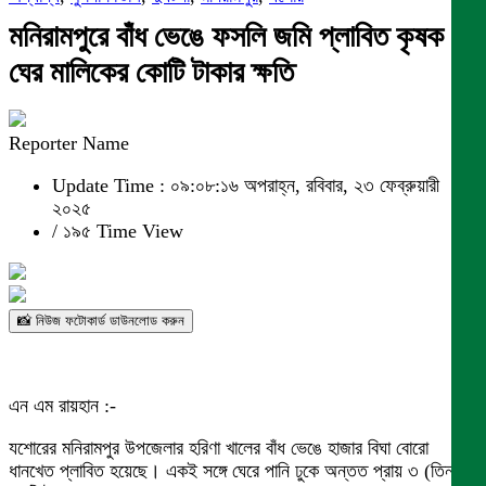
মনিরামপুরে বাঁধ ভেঙে ফসলি জমি প্লাবিত কৃষক ও
ঘের মালিকের কোটি টাকার ক্ষতি
Reporter Name
Update Time : ০৯:০৮:১৬ অপরাহ্ন, রবিবার, ২৩ ফেব্রুয়ারী
২০২৫
/
১৯৫ Time View
📸 নিউজ ফটোকার্ড ডাউনলোড করুন
এন এম রায়হান :-
যশোরের মনিরামপুর উপজেলার হরিণা খালের বাঁধ ভেঙে হাজার বিঘা বোরো
ধানখেত প্লাবিত হয়েছে। একই সঙ্গে ঘেরে পানি ঢুকে অন্তত প্রায় ৩ (তিন)