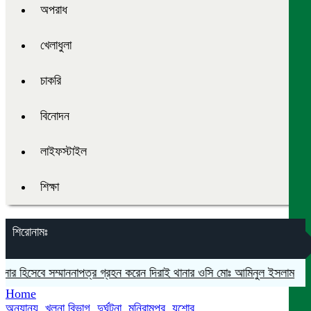
অপরাধ
খেলাধুলা
চাকরি
বিনোদন
লাইফস্টাইল
শিক্ষা
শিরোনামঃ
র হিসেবে সম্মাননাপত্র গ্রহন করেন দিরাই থানার ওসি মোঃ আমিনুল ইসলাম
মদনে প
Home
অন্যান্য
,
খুলনা বিভাগ
,
দুর্ঘটনা
,
মনিরামপুর
,
যশোর