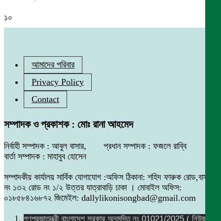
১০
আমাদের পরিবার
Privacy Policy
Contact
সম্পাদক ও প্রকাশক : মোঃ রানা আহমেদ
নির্বাহী সম্পাদক : আবুল বাসার, প্রধান সম্পাদক : ফজলে রাব্বি
বার্তা সম্পাদক : মাহাবুব হোসেন
সম্পাদকীয় কার্যালয় সার্বিক যোগাযোগ :অফিস ঠিকানা: শহিদ ফারুক রোড,বাসা
নং ১৩২ রোড নং ১/২ উত্তর যাত্রাবাড়ি ঢাকা । মোবাইল অফিস:
০১৮৫৮৪১৬৮৭২ জিমেইল: dallylikonisongbad@gmail.com
গণপ্রজাতন্ত্রী বাংলাদেশ সরকার অনুমদিত নং 01021/2025 ( নিউজ