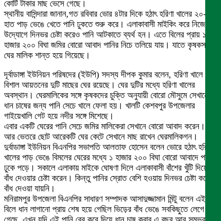
কোটি টাকার মাছ ভেসে গেছে।
স্থানীয় বাসিন্দারা জানান,গত রবিবার ভোর ৪টার দিকে হঠাৎ হরিণা খালের ২০-২৫
হাত পাড় ভেঙে খেতে পানি ঢুকতে শুরু করে। এলাকাবাসী মাইকিং করে নিজেদের
উদ্যোগে দিনভর চেষ্টা করেও পানি আটকাতে ব্যর্থ হন। এতে বিলের প্রায় ১
হাজার ২০০ বিঘা জমির বোরো আবাদ পানির নিচে তলিয়ে যায়। যাতে কৃষকসহ
ঘের মালিক শান্ত হয়ে গিয়েছে।
দূর্বাডাঙ্গা ইউনিয়ন পরিষদের (ইউপি) সদস্য দীপক কুমার বলেন, হরিণা খালে
বিশাল আয়তনের দুটি মাছের ঘের রয়েছে। ঘের দুটির মধ্যে হরিণা খালের
অবস্থান। ঘেরমালিকের সঙ্গে কৃষকদের চুক্তি অনুযায়ী বোরো মৌসুমে সেখানে
ধান চাষের জন্য পানি সেচে খালে ফেলা হয়। খালটি কেশবপুর উপজেলার
গাইয়েখালি গেট হয়ে নদীর সঙ্গে মিশেছে।
এবার একটি ঘেরের পানি সেচে জমির মালিকেরা সেখানে বোরো আবাদ করেন।
আর ভেতরে ছোট আরেকটি ঘের কেটে সেখানে মাছ রাখেন ঘেরমালিকগন।
দুর্বাডাঙ্গা ইউনিয়ন বিএনপির সভাপতি আলতাফ হোসেন বলেন ভোরে হঠাৎ হরিণা
খালের পাড় ভেঙে বিমলের ঘেরের মধ্যে ১ হাজার ২০০ বিঘা বোরো আবাদে পানি
ঢুকে পড়ে। সকালে এলাকায় মাইকে ঘোষণা দিলে এলাকাবাসী বাঁশের খুঁটি দিয়ে
বাঁধ দেওয়ার চেষ্টা করেন। কিন্তু পানির স্রোত বেশি হওয়ায় দিনভর চেষ্টা করেও
বাঁধ দেওয়া যায়নি।
মনিরামপুর উপজেলা বিএনপির সাধারণ সম্পাদক আসাদুজ্জামান মিন্টু বলেন এই
বিলে ধান লাগানো প্রায় শেষ হয়ে গেছিল ভিড়ের বাঁধ ভেঙে সবকিছুতে লেগে
গেছে, এখন যদি এই পানি বের করে দিয়ে ধান চাষ করার এ বছর আর সম্ভব