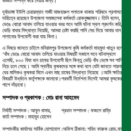
কাজটি সম্পন্ন করে দেয়ার জন্য।
দূর্বাডাঙ্গা ইউপি চেয়ারম্যান গাজী মাজহারুল পলাতক থাকায় পরিষদে প্রশাসকের
দায়িত্বে রয়েছেন উপজেলা সমাজসেবা কর্মকর্তা রোকনুজ্জামান। তিনি বলেন, ‘বাঁধ
ভেঙে বোরো আবাদ তলিয়ে যাওয়ার খবর শুনে আমি ঘটনা স্থল প্রদর্শন করি,
ভেড়ি বাধার সিদ্ধান্ত নিয়েছি, আমরা চেষ্টা করছি পানি সেচ দিয়ে আবার ধান
লাগানোর উপযোগী করা যায় কিনা।
এ বিষয়ে জানতে চাইলে মনিরামপুর উপজেলা কৃষি কর্মকর্তা মাহমুদা খাতুন বলেন,
‘বাঁধ ভেঙে বোরো আবাদ তলিয়ে যাওয়ার বিষয়টি সকালে শুনে ঘটনাস্থলে
এসেছি, ৮০০ বিঘা ধান চাষের উপযোগী ছিল কিন্তু ভেড়ি বাঁধ ভেঙ্গে সব পানির
নিচে চলে গেছে। আমি স্থানীয় কৃষকদের সঙ্গে কথা বলে যেটা জানতে পারলাম
ঘের মালিকও কৃষকরা মিলে এখন মাছ চাষের সিদ্ধান্ত নিয়েছে ।আমি ক্ষতির
বিষয়টি উর্ধ্বতন কর্তৃপক্ষকে জানাবো।পরবর্তী নির্দেশনা দিলেই আমরা কৃষকের
পাশে দাঁড়াবো।
সম্পাদক ও প্রকাশক : মোঃ রানা আহমেদ
নির্বাহী সম্পাদক : আবুল বাসার, প্রধান সম্পাদক : ফজলে রাব্বি
বার্তা সম্পাদক : মাহাবুব হোসেন
সম্পাদকীয় কার্যালয় সার্বিক যোগাযোগ :অফিস ঠিকানা: শহিদ ফারুক রোড,বাসা