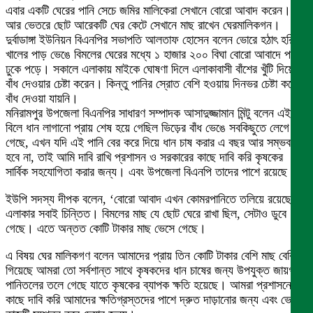
এবার একটি ঘেরের পানি সেচে জমির মালিকেরা সেখানে বোরো আবাদ করেন।
আর ভেতরে ছোট আরেকটি ঘের কেটে সেখানে মাছ রাখেন ঘেরমালিকগন।
দুর্বাডাঙ্গা ইউনিয়ন বিএনপির সভাপতি আলতাফ হোসেন বলেন ভোরে হঠাৎ হরিণা
খালের পাড় ভেঙে বিমলের ঘেরের মধ্যে ১ হাজার ২০০ বিঘা বোরো আবাদে পানি
ঢুকে পড়ে। সকালে এলাকায় মাইকে ঘোষণা দিলে এলাকাবাসী বাঁশের খুঁটি দিয়ে
বাঁধ দেওয়ার চেষ্টা করেন। কিন্তু পানির স্রোত বেশি হওয়ায় দিনভর চেষ্টা করেও
বাঁধ দেওয়া যায়নি।
মনিরামপুর উপজেলা বিএনপির সাধারণ সম্পাদক আসাদুজ্জামান মিন্টু বলেন এই
বিলে ধান লাগানো প্রায় শেষ হয়ে গেছিল ভিড়ের বাঁধ ভেঙে সবকিছুতে লেগে
গেছে, এখন যদি এই পানি বের করে দিয়ে ধান চাষ করার এ বছর আর সম্ভব
হবে না, তাই আমি দাবি রাখি প্রশাসন ও সরকারের কাছে দাবি করি কৃষকের
সার্বিক সহযোগিতা করার জন্য। এবং উপজেলা বিএনপি তাদের পাশে রয়েছে।
ইউপি সদস্য দীপক বলেন, ‘বোরো আবাদ এখন কোমরপানিতে তলিয়ে রয়েছে।
এলাকার সবাই চিন্তিত। বিমলের মাছ যে ছোট ঘেরে রাখা ছিল, সেটাও ডুবে
গেছে। এতে অন্তত কোটি টাকার মাছ ভেসে গেছে।
এ বিষয় ঘের মালিকগণ বলেন আমাদের প্রায় তিন কোটি টাকার বেশি মাছ বেরিয়ে
গিয়েছে আমরা তো সর্বশান্ত সাথে কৃষকদের ধান চাষের জন্য উপযুক্ত জায়গাটি
পানিতলের তলে গেছে যাতে কৃষকের ব্যাপক ক্ষতি হয়েছে। আমরা প্রশাসনের
কাছে দাবি করি আমাদের ক্ষতিগ্রস্তদের পাশে দ্রুত দাড়ানোর জন্য এবং ভেড়ির