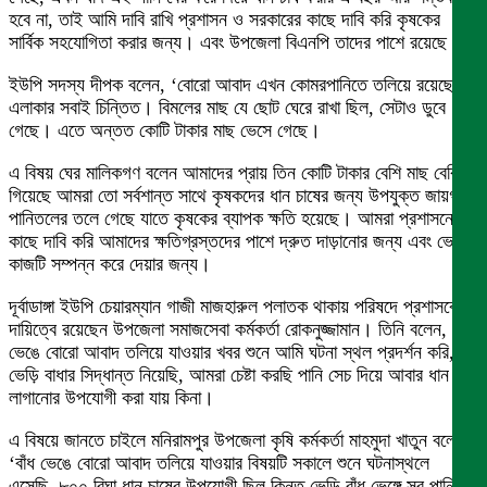
হবে না, তাই আমি দাবি রাখি প্রশাসন ও সরকারের কাছে দাবি করি কৃষকের
সার্বিক সহযোগিতা করার জন্য। এবং উপজেলা বিএনপি তাদের পাশে রয়েছে।
ইউপি সদস্য দীপক বলেন, ‘বোরো আবাদ এখন কোমরপানিতে তলিয়ে রয়েছে।
এলাকার সবাই চিন্তিত। বিমলের মাছ যে ছোট ঘেরে রাখা ছিল, সেটাও ডুবে
গেছে। এতে অন্তত কোটি টাকার মাছ ভেসে গেছে।
এ বিষয় ঘের মালিকগণ বলেন আমাদের প্রায় তিন কোটি টাকার বেশি মাছ বেরিয়ে
গিয়েছে আমরা তো সর্বশান্ত সাথে কৃষকদের ধান চাষের জন্য উপযুক্ত জায়গাটি
পানিতলের তলে গেছে যাতে কৃষকের ব্যাপক ক্ষতি হয়েছে। আমরা প্রশাসনের
কাছে দাবি করি আমাদের ক্ষতিগ্রস্তদের পাশে দ্রুত দাড়ানোর জন্য এবং ভেড়ির
কাজটি সম্পন্ন করে দেয়ার জন্য।
দূর্বাডাঙ্গা ইউপি চেয়ারম্যান গাজী মাজহারুল পলাতক থাকায় পরিষদে প্রশাসকের
দায়িত্বে রয়েছেন উপজেলা সমাজসেবা কর্মকর্তা রোকনুজ্জামান। তিনি বলেন, ‘বাঁধ
ভেঙে বোরো আবাদ তলিয়ে যাওয়ার খবর শুনে আমি ঘটনা স্থল প্রদর্শন করি,
ভেড়ি বাধার সিদ্ধান্ত নিয়েছি, আমরা চেষ্টা করছি পানি সেচ দিয়ে আবার ধান
লাগানোর উপযোগী করা যায় কিনা।
এ বিষয়ে জানতে চাইলে মনিরামপুর উপজেলা কৃষি কর্মকর্তা মাহমুদা খাতুন বলেন,
‘বাঁধ ভেঙে বোরো আবাদ তলিয়ে যাওয়ার বিষয়টি সকালে শুনে ঘটনাস্থলে
এসেছি, ৮০০ বিঘা ধান চাষের উপযোগী ছিল কিন্তু ভেড়ি বাঁধ ভেঙ্গে সব পানির