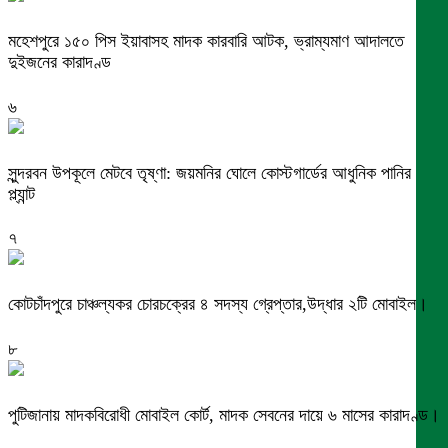
মহেশপুরে ১৫০ পিস ইয়াবাসহ মাদক কারবারি আটক, ভ্রাম্যমাণ আদালতে
দুইজনের কারাদণ্ড
৬
সুন্দরবন উপকূলে মেটবে তৃষ্ণা: জয়মনির ঘোলে কোস্টগার্ডের আধুনিক পানির
প্ল্যান্ট
৭
কোটচাঁদপুরে চাঞ্চল্যকর চোরচক্রের ৪ সদস্য গ্রেপ্তার,উদ্ধার ২টি মোবাইল।
৮
পুটিজানায় মাদকবিরোধী মোবাইল কোর্ট, মাদক সেবনের দায়ে ৬ মাসের কারাদণ্ড।