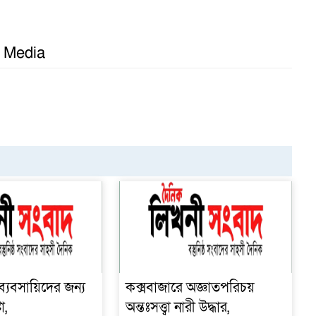
l Media
গ
র ব্যবসায়িদের জন্য
কক্সবাজারে অজ্ঞাতপরিচয়
া,
অন্তঃসত্ত্বা নারী উদ্ধার,