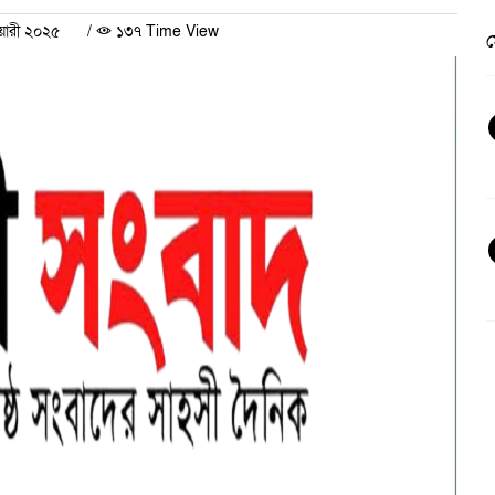
ুয়ারী ২০২৫
/
১৩৭ Time View
ভ