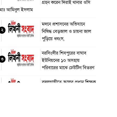
গ্রহন করেন দিরাই থানার ওসি
মোঃ আমিনুল ইসলাম
মদনে প্রশাসনের অভিযানে
২
নিষিদ্ধ বেড়জাল ও চায়না জাল
পুড়িয়ে ধ্বংস,
নরসিংদীর শিবপুরের বাঘাব
৩
ইউনিয়নের ১০ অসহায়
পরিবারের মাঝে ঢেউটিন বিতরণ
বদলগাছীতে স্কুলের প্রধান শিক্ষক
৪
কর্তৃক শিক্ষার্থীকে ধর্ষণ চেষ্টার
অভিযোগ, স্কুলে অগ্নিসংযোগ ও
াংচুর