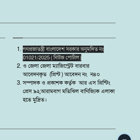
গণপ্রজাতন্ত্রী বাংলাদেশ সরকার অনুমদিত নং
01021/2025 ( নিউজ পোর্টাল )
ও জেলা জেলা ম্যাজিস্ট্রেট বারবার
আবেদনকৃত (প্রিন্ট ) আবেদন নং ন৪০
সম্পাদক ও প্রকাশক কর্তৃক আর এস প্রিন্টিং
প্রেস ৯২,আরামবাগ মতিঝিল বাণিজ্যিক এলাকা
হতে মুদ্রিত।