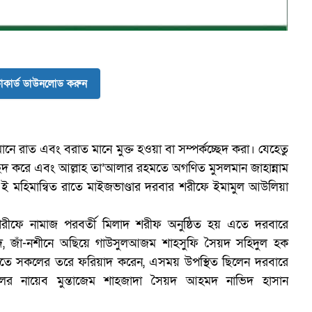
ব
কার্ড ডাউনলোড করুন
ে রাত এবং বরাত মানে মুক্ত হওয়া বা সম্পর্কচ্ছেদ করা। যেহেতু
ছেদ করে এবং আল্লাহ তা’আলার রহমতে অগণিত মুসলমান জাহান্নাম
ই মহিমান্বিত রাতে মাইজভাণ্ডার দরবার শরীফে ইমামুল আউলিয়া
রীফে নামাজ পরবর্তী মিলাদ শরীফ অনুষ্ঠিত হয় এতে দরবারে
াদ, জাঁ-নশীনে অছিয়ে গাউসুলআজম শাহসুফি সৈয়দ সহিদুল হক
রাতে সকলের তরে ফরিয়াদ করেন, এসময় উপস্থিত ছিলেন দরবারে
িলের নায়েব মুন্তাজেম শাহজাদা সৈয়দ আহমদ নাভিদ হাসান