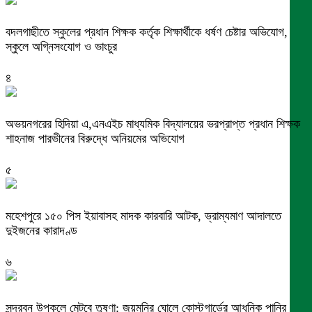
বদলগাছীতে স্কুলের প্রধান শিক্ষক কর্তৃক শিক্ষার্থীকে ধর্ষণ চেষ্টার অভিযোগ,
স্কুলে অগ্নিসংযোগ ও ভাংচুর
৪
অভয়নগরের হিদিয়া এ,এনএইচ মাধ্যমিক বিদ্যালয়ের ভরপ্রাপ্ত প্রধান শিক্ষক
শাহনাজ পারভীনের বিরুদ্ধে অনিয়মের অভিযোগ
৫
মহেশপুরে ১৫০ পিস ইয়াবাসহ মাদক কারবারি আটক, ভ্রাম্যমাণ আদালতে
দুইজনের কারাদণ্ড
৬
সুন্দরবন উপকূলে মেটবে তৃষ্ণা: জয়মনির ঘোলে কোস্টগার্ডের আধুনিক পানির