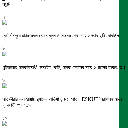
প্ল্যান্ট
৭
কোটচাঁদপুরে চাঞ্চল্যকর চোরচক্রের ৪ সদস্য গ্রেপ্তার,উদ্ধার ২টি মোবাইল।
৮
পুটিজানায় মাদকবিরোধী মোবাইল কোর্ট, মাদক সেবনের দায়ে ৬ মাসের কারাদণ্ড।
৯
সাতক্ষীরার কলারোয়ায় র‍্যাবের অভিযান, ৮৫ বোতল ESKUF সিরাপসহ মাদক
ব্যবসায়ী গ্রেফতার
১০