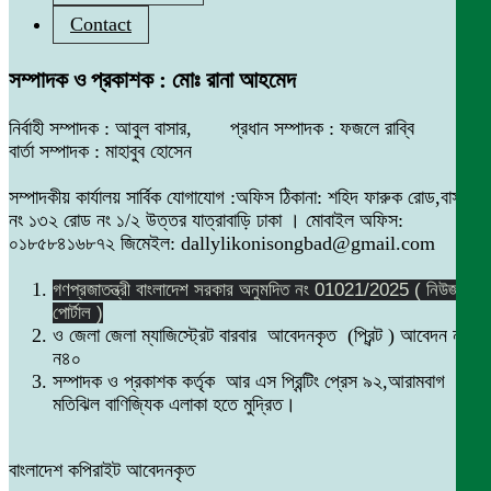
Contact
সম্পাদক ও প্রকাশক : মোঃ রানা আহমেদ
নির্বাহী সম্পাদক : আবুল বাসার, প্রধান সম্পাদক : ফজলে রাব্বি
বার্তা সম্পাদক : মাহাবুব হোসেন
সম্পাদকীয় কার্যালয় সার্বিক যোগাযোগ :অফিস ঠিকানা: শহিদ ফারুক রোড,বাসা
নং ১৩২ রোড নং ১/২ উত্তর যাত্রাবাড়ি ঢাকা । মোবাইল অফিস:
০১৮৫৮৪১৬৮৭২ জিমেইল: dallylikonisongbad@gmail.com
গণপ্রজাতন্ত্রী বাংলাদেশ সরকার অনুমদিত নং 01021/2025 ( নিউজ
পোর্টাল )
ও জেলা জেলা ম্যাজিস্ট্রেট বারবার আবেদনকৃত (প্রিন্ট ) আবেদন নং
ন৪০
সম্পাদক ও প্রকাশক কর্তৃক আর এস প্রিন্টিং প্রেস ৯২,আরামবাগ
মতিঝিল বাণিজ্যিক এলাকা হতে মুদ্রিত।
বাংলাদেশ কপিরাইট আবেদনকৃত