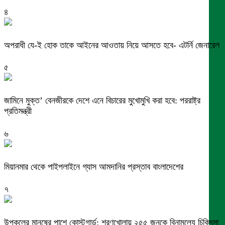
৪
অপরাধী যে-ই হোক তাকে আইনের আওতায় নিয়ে আসতে হবে- এটর্নি জেনারেল
৫
জামিনে মুক্ত’ বেনজীরকে দেশে এনে বিচারের মুখোমুখি করা হবে: পররাষ্ট্র
প্রতিমন্ত্রী
৬
মিয়ানমার থেকে পাইপলাইনে গ্যাস আমদানির প্রস্তাব বাংলাদেশের
৭
উপকূলের মানুষের পাশে কোস্টগার্ড: শরণখোলায় ২৫৫ জনকে বিনামূল্যে চিকিৎসা