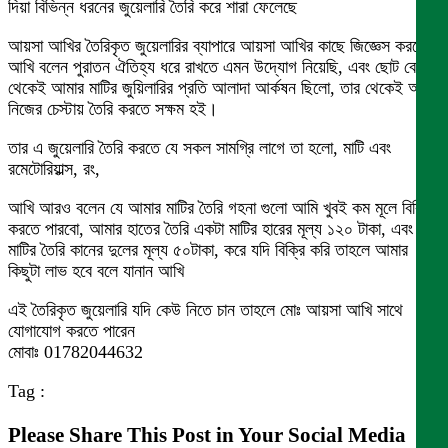
দিয়া বিভিন্ন ধরনের জুয়েলারি তৈরি করে শারা ফেলেছে
আয়সা আখির তৈরিকৃত জুয়েলারির ব্যাপারে আয়সা আখির কাছে জিজ্ঞেস করলে
আখি বলেন পুরাতন ঐতিহ্য ধরে রাখতে এমন উদ্যোগ নিয়েছি, এবং ছোট বেলা
থেকেই আমার মাটির জুয়িলারির প্রতি আলাদা আর্কষন ছিলো, তার থেকেই আমি
নিজের চেস্টায় তৈরি করতে সক্ষম হই।
তার এ জুয়েলারি তৈরি করতে যে সকল সামগ্রি লাগে তা হলো, মাটি এবং
রমেটোরিয়াল্স, রং,
আখি আরও বলেন যে আমার মাটির তৈরি গহনা গুলো আমি খুবই কম মূলে বিক্রি
করতে পারবো, আমার হাতের তৈরি একটা মাটির হারের মূল্য ১২০ টাকা, এবং
মাটির তৈরি কানের দুলের মূল্য ৫০টাকা, করে যদি বিক্রি করি তাহলে আমার
কিছুটা লাভ হবে বলে যানান আখি
এই তৈরিকৃত জুয়েলারি যদি কেউ নিতে চান তাহলে মোঃ আয়সা আখি সাথে
যোগাযোগ করতে পারেন
মোবাঃ 01782044632
Tag :
Please Share This Post in Your Social Media