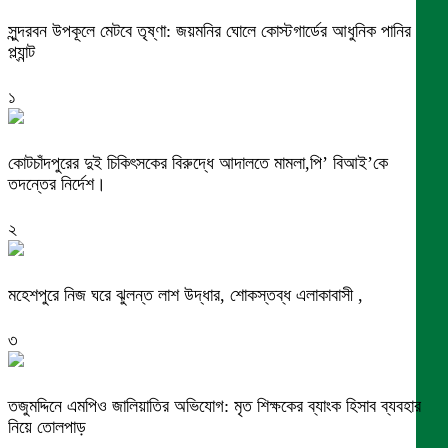
সুন্দরবন উপকূলে মেটবে তৃষ্ণা: জয়মনির ঘোলে কোস্টগার্ডের আধুনিক পানির
প্ল্যান্ট
১
কোটচাঁদপুরের দুই চিকিৎসকের বিরুদ্ধে আদালতে মামলা,পি’ বিআই’কে
তদন্তের নির্দেশ।
২
মহেশপুরে নিজ ঘরে ঝুলন্ত লাশ উদ্ধার, শোকস্তব্ধ এলাকাবাসী ,
৩
তজুমদ্দিনে এমপিও জালিয়াতির অভিযোগ: মৃত শিক্ষকের ব্যাংক হিসাব ব্যবহার
নিয়ে তোলপাড়