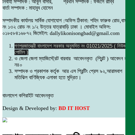
নির্বাহী সম্পাদক : আবুল বাসার, প্রধান সম্পাদক : ফজলে রাব্বি
বার্তা সম্পাদক : মাহাবুব হোসেন
সম্পাদকীয় কার্যালয় সার্বিক যোগাযোগ :অফিস ঠিকানা: শহিদ ফারুক রোড,বাসা
নং ১৩২ রোড নং ১/২ উত্তর যাত্রাবাড়ি ঢাকা । মোবাইল অফিস:
০১৮৫৮৪১৬৮৭২ জিমেইল: dallylikonisongbad@gmail.com
গণপ্রজাতন্ত্রী বাংলাদেশ সরকার অনুমদিত নং 01021/2025 ( নিউজ
পোর্টাল )
ও জেলা জেলা ম্যাজিস্ট্রেট বারবার আবেদনকৃত (প্রিন্ট ) আবেদন নং
ন৪০
সম্পাদক ও প্রকাশক কর্তৃক আর এস প্রিন্টিং প্রেস ৯২,আরামবাগ
মতিঝিল বাণিজ্যিক এলাকা হতে মুদ্রিত।
বাংলাদেশ কপিরাইট আবেদনকৃত
Design & Developed by:
BD IT HOST