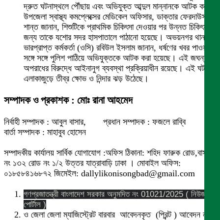
দ্রুত ঘটনাস্থলে পৌঁছায় এবং অভিযুক্ত আব্দুল মান্নানকে আটক করে।
উপজেলা স্বাস্থ্য কমপ্লেক্সের মেডিকেল অফিসার, ডাক্তার ফেরদাউস
শান্ত জানান, শিশুটিকে প্রাথমিক চিকিৎসা দেওয়ার পর উন্নত চিকিৎসার
জন্য তাকে যশোর সদর হাসপাতালে পাঠানো হয়েছে। অভয়নগর থানার
ভারপ্রাপ্ত কর্মকর্তা (ওসি) রবিউল ইসলাম জানান, ধর্ষণের খবর পাওয়ার
সঙ্গে সঙ্গে পুলিশ পাঠিয়ে অভিযুক্তকে আটক করা হয়েছে। এই জঘন্য
অপরাধের বিরুদ্ধে আইনানুগ ব্যবস্থা প্রক্রিয়াধীন রয়েছে। এই ঘটনায়
এলাকাজুড়ে তীব্র ক্ষোভ ও নিন্দার ঝড় উঠেছে।
সম্পাদক ও প্রকাশক : মোঃ রানা আহমেদ
নির্বাহী সম্পাদক : আবুল বাসার, প্রধান সম্পাদক : ফজলে রাব্বি
বার্তা সম্পাদক : মাহাবুব হোসেন
সম্পাদকীয় কার্যালয় সার্বিক যোগাযোগ :অফিস ঠিকানা: শহিদ ফারুক রোড,বাসা
নং ১৩২ রোড নং ১/২ উত্তর যাত্রাবাড়ি ঢাকা । মোবাইল অফিস:
০১৮৫৮৪১৬৮৭২ জিমেইল: dallylikonisongbad@gmail.com
গণপ্রজাতন্ত্রী বাংলাদেশ সরকার অনুমদিত নং 01021/2025 ( নিউজ
পোর্টাল )
ও জেলা জেলা ম্যাজিস্ট্রেট বারবার আবেদনকৃত (প্রিন্ট ) আবেদন নং