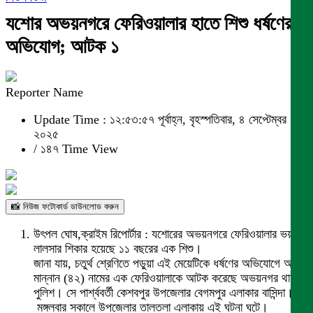
যশোর অভয়নগরে ফেরিওয়ালার হাতে শিশু ধর্ষণের
অভিযোগ; আটক ১
Reporter Name
Update Time : ১২:৫৩:৫৭ পূর্বাহ্ন, বৃহস্পতিবার, ৪ সেপ্টেম্বর
২০২৫
/
১৪৭ Time View
📸 নিউজ ফটোকার্ড ডাউনলোড করুন
‎উৎপল ঘোষ,ক্রাইম রিপোর্টার : যশোরের অভয়নগরে ফেরিওয়ালার ভয়াবহ
লালসার শিকার হয়েছে ১১ বছরের এক শিশু।
জানা যায়, চতুর্থ শ্রেণিতে পড়ুয়া এই মেয়েটিকে ধর্ষণের অভিযোগে আব্দুল
মান্নান (৪২) নামের এক ফেরিওয়ালাকে আটক করেছে অভয়নগর থানা
পুলিশ। সে পার্শ্ববর্তী কেশবপুর উপজেলার বেগমপুর এলাকার বাসিন্দা।
‎ মঙ্গলবার সকালে উপজেলার তালতলা এলাকায় এই ঘটনা ঘটে।