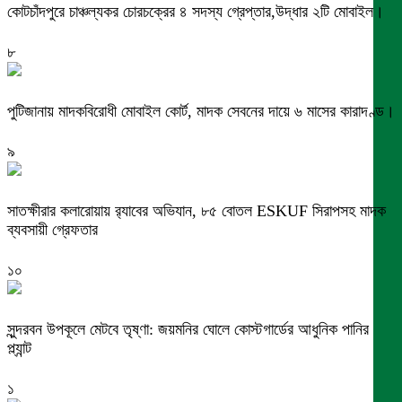
কোটচাঁদপুরে চাঞ্চল্যকর চোরচক্রের ৪ সদস্য গ্রেপ্তার,উদ্ধার ২টি মোবাইল।
৮
পুটিজানায় মাদকবিরোধী মোবাইল কোর্ট, মাদক সেবনের দায়ে ৬ মাসের কারাদণ্ড।
৯
সাতক্ষীরার কলারোয়ায় র‍্যাবের অভিযান, ৮৫ বোতল ESKUF সিরাপসহ মাদক
ব্যবসায়ী গ্রেফতার
১০
সুন্দরবন উপকূলে মেটবে তৃষ্ণা: জয়মনির ঘোলে কোস্টগার্ডের আধুনিক পানির
প্ল্যান্ট
১