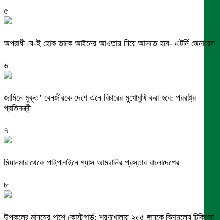
৫
অপরাধী যে-ই হোক তাকে আইনের আওতায় নিয়ে আসতে হবে- এটর্নি জেনারেল
৬
জামিনে মুক্ত’ বেনজীরকে দেশে এনে বিচারের মুখোমুখি করা হবে: পররাষ্ট্র
প্রতিমন্ত্রী
৭
মিয়ানমার থেকে পাইপলাইনে গ্যাস আমদানির প্রস্তাব বাংলাদেশের
৮
উপকূলের মানুষের পাশে কোস্টগার্ড: শরণখোলায় ২৫৫ জনকে বিনামূল্যে চিকিৎসা