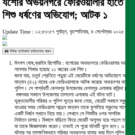
যশোর অভয়নগরে ফেরিওয়ালার হাতে
শিশু ধর্ষণের অভিযোগ; আটক ১
Update Time : ১২:৫৩:৫৭ পূর্বাহ্ন, বৃহস্পতিবার, ৪ সেপ্টেম্বর ২০২৫
📸 নিউজ ফটোকার্ড ডাউনলোড করুন
‎উৎপল ঘোষ,ক্রাইম রিপোর্টার : যশোরের অভয়নগরে ফেরিওয়ালার ভয়াবহ
লালসার শিকার হয়েছে ১১ বছরের এক শিশু।
জানা যায়, চতুর্থ শ্রেণিতে পড়ুয়া এই মেয়েটিকে ধর্ষণের অভিযোগে আব্দুল
মান্নান (৪২) নামের এক ফেরিওয়ালাকে আটক করেছে অভয়নগর থানা
পুলিশ। সে পার্শ্ববর্তী কেশবপুর উপজেলার বেগমপুর এলাকার বাসিন্দা।
‎ মঙ্গলবার সকালে উপজেলার তালতলা এলাকায় এই ঘটনা ঘটে।
ভুক্তভোগীর পরিবার ও পুলিশ সূত্রে জানা গেছে, মেয়েটি সকালে স্কুলে
যাওয়ার সময় ফেরিওয়ালা আব্দুল মান্নান তাকে ফুসলিয়ে স্কুলের পাশের
একটি নির্জন স্থানে নিয়ে যায়। সেখানে সে শিশুটির ওপর পাশবিক
নির্যাতন চালায়। বিকালে বাড়িতে ফিরে মেয়েটি অসুস্থ হয়ে পড়লে তার
মা তাকে জিজ্ঞাসাবাদ করেন। তখনই সে পুরো ঘটনাটি খুলে বলে। এ
ঘটনার পর তাৎক্ষণিকভাবে পরিবার অভয়নগর থানায় খবর দিলে পুলিশ