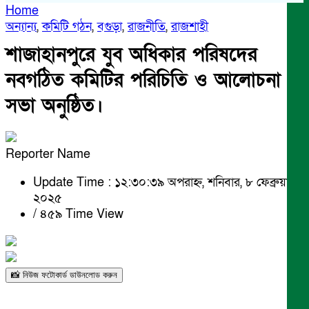
Home
অন্যান্য
,
কমিটি গঠন
,
বগুড়া
,
রাজনীতি
,
রাজশাহী
শাজাহানপুরে যুব অধিকার পরিষদের
নবগঠিত কমিটির পরিচিতি ও আলোচনা
সভা অনুষ্ঠিত।
Reporter Name
Update Time : ১২:৩০:৩৯ অপরাহ্ন, শনিবার, ৮ ফেব্রুয়ারী
২০২৫
/
৪৫৯ Time View
📸 নিউজ ফটোকার্ড ডাউনলোড করুন