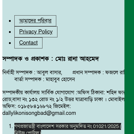
আমাদের পরিবার
Privacy Policy
Contact
সম্পাদক ও প্রকাশক : মোঃ রানা আহমেদ
নির্বাহী সম্পাদক : আবুল বাসার, প্রধান সম্পাদক : ফজলে রাব্বি
বার্তা সম্পাদক : মাহাবুব হোসেন
সম্পাদকীয় কার্যালয় সার্বিক যোগাযোগ :অফিস ঠিকানা: শহিদ ফারুক
রোড,বাসা নং ১৩২ রোড নং ১/২ উত্তর যাত্রাবাড়ি ঢাকা । মোবাইল
অফিস: ০১৮৫৮৪১৬৮৭২ জিমেইল:
dallylikonisongbad@gmail.com
গণপ্রজাতন্ত্রী বাংলাদেশ সরকার অনুমদিত নং 01021/2025 (
নিউজ পোর্টাল )