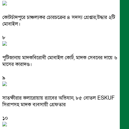
কোটচাঁদপুরে চাঞ্চল্যকর চোরচক্রের ৪ সদস্য গ্রেপ্তার,উদ্ধার ২টি
মোবাইল।
৮
পুটিজানায় মাদকবিরোধী মোবাইল কোর্ট, মাদক সেবনের দায়ে ৬
মাসের কারাদণ্ড।
৯
সাতক্ষীরার কলারোয়ায় র‍্যাবের অভিযান, ৮৫ বোতল ESKUF
সিরাপসহ মাদক ব্যবসায়ী গ্রেফতার
১০