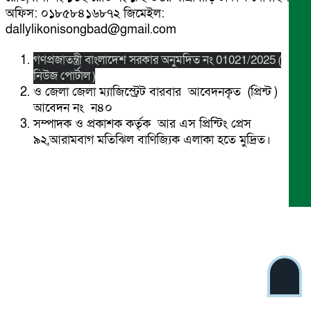
অফিস: ০১৮৫৮৪১৬৮৭২ জিমেইল:
dallylikonisongbad@gmail.com
গণপ্রজাতন্ত্রী বাংলাদেশ সরকার অনুমদিত নং 01021/2025 (
নিউজ পোর্টাল )
ও জেলা জেলা ম্যাজিস্ট্রেট বারবার আবেদনকৃত (প্রিন্ট )
আবেদন নং ন৪০
সম্পাদক ও প্রকাশক কর্তৃক আর এস প্রিন্টিং প্রেস
৯২,আরামবাগ মতিঝিল বাণিজ্যিক এলাকা হতে মুদ্রিত।