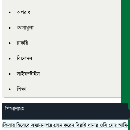
অপরাধ
খেলাধুলা
চাকরি
বিনোদন
লাইফস্টাইল
শিক্ষা
শিরোনামঃ
ফিসার হিসেবে সম্মাননাপত্র গ্রহন করেন দিরাই থানার ওসি মোঃ আমিনুল ই