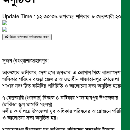
Update Time : ১২:৩০:৩৯ অপরাহ্ন, শনিবার, ৮ ফেব্রুয়ারী ২০২৫
📸 নিউজ ফটোকার্ড ডাউনলোড করুন
সুজন (বগুড়া)শাজাহানপুর:
তারুণ্যের অঙ্গীকার, দেশ হবে জনতার’ এ স্লোগান নিয়ে বাংলাদেশ যুব
অধিকার পরিষদ বগুড়া জেলার আওতাধীন শাজাহানপুর উপজেলা
শাখার নবগঠিত কমিটির পরিচিতি ও আলোচনা সভা অনুষ্ঠিত হয়েছে।
৭ ফেব্রুয়ারি (শুক্রবার) বিকাল ৪ ঘটিকায় শাজাহানপুর উপজেলার
(মাঝিড়া স্কুল মার্কেট সংলগ্ন)
দলীয় কার্যালয়ে উপজেলা যুব অধিকার পরিষদের আয়োজনে পরিচিতি
ও আলোচনা সভা অনুষ্ঠিত হয়।
শাজাহানপুর উপজেলা যুব অধিকার পরিষদের সভাপতি ইমরান