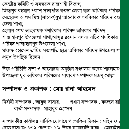
কেন্দ্রীয় কমিটি ও সমন্বয়ক রাজশাহী বিভাগ,
মিজানুর রহমান পলাশ সভাপতি বগুড়া জেলা ছাত্র অধিকার পরিষদ,
মেহেরুল আলম মিশু (সাবেক)যুগ্ন আহবায়ক গণধিকার পরিষদ বগুড়া
জেলা শাখা,
হেলাল শেখ আহবায়ক গণধিকার পরিষদ অধিকার পরিষদ
শাজাহানপুর উপজেলা শাখা,আব্দুর রহমান সদস্য সচিব গণধিকার
পরিষদ শাজাহানপুর উপজেলা শাখা,
মারুফ হোসেন তামিম সভাপতি ছাত্র অধিকার পরিষদ উপজেলা শাখা
প্রমুখ উপস্থিত ছিলেন ।
উক্ত পরিচিতি সভা ও আলোচনা অনুষ্ঠান সঞ্চালনা করেন শাজাহানপুর
উপজেলা যুব অধিকার পরিষদের সাধারণ সম্পাদক মজনু মোল্লা।
সম্পাদক ও প্রকাশক : মোঃ রানা আহমেদ
নির্বাহী সম্পাদক : আবুল বাসার, প্রধান সম্পাদক : ফজলে রাব্বি
বার্তা সম্পাদক : মাহাবুব হোসেন
সম্পাদকীয় কার্যালয় সার্বিক যোগাযোগ :অফিস ঠিকানা: শহিদ ফারুক
রোড,বাসা নং ১৩২ রোড নং ১/২ উত্তর যাত্রাবাড়ি ঢাকা । মোবাইল