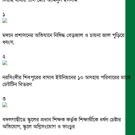
দিরাই থানার ওসি মোঃ আমিনুল ইসলাম
১
মদনে প্রশাসনের অভিযানে নিষিদ্ধ বেড়জাল ও চায়না জাল পুড়িয়ে
ধ্বংস,
২
নরসিংদীর শিবপুরের বাঘাব ইউনিয়নের ১০ অসহায় পরিবারের মাঝে
ঢেউটিন বিতরণ
৩
বদলগাছীতে স্কুলের প্রধান শিক্ষক কর্তৃক শিক্ষার্থীকে ধর্ষণ চেষ্টার
অভিযোগ, স্কুলে অগ্নিসংযোগ ও ভাংচুর