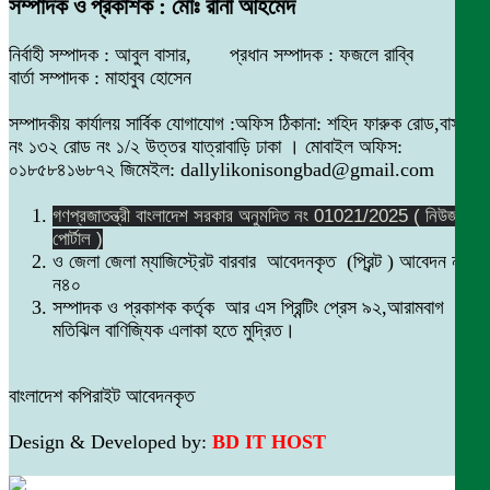
সম্পাদক ও প্রকাশক : মোঃ রানা আহমেদ
নির্বাহী সম্পাদক : আবুল বাসার, প্রধান সম্পাদক : ফজলে রাব্বি
বার্তা সম্পাদক : মাহাবুব হোসেন
সম্পাদকীয় কার্যালয় সার্বিক যোগাযোগ :অফিস ঠিকানা: শহিদ ফারুক রোড,বাসা
নং ১৩২ রোড নং ১/২ উত্তর যাত্রাবাড়ি ঢাকা । মোবাইল অফিস:
০১৮৫৮৪১৬৮৭২ জিমেইল: dallylikonisongbad@gmail.com
গণপ্রজাতন্ত্রী বাংলাদেশ সরকার অনুমদিত নং 01021/2025 ( নিউজ
পোর্টাল )
ও জেলা জেলা ম্যাজিস্ট্রেট বারবার আবেদনকৃত (প্রিন্ট ) আবেদন নং
ন৪০
সম্পাদক ও প্রকাশক কর্তৃক আর এস প্রিন্টিং প্রেস ৯২,আরামবাগ
মতিঝিল বাণিজ্যিক এলাকা হতে মুদ্রিত।
বাংলাদেশ কপিরাইট আবেদনকৃত
Design & Developed by:
BD IT HOST