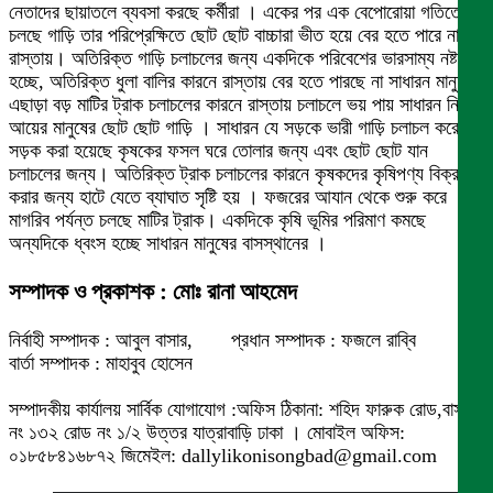
নেতাদের ছায়াতলে ব্যবসা করছে কর্মীরা । একের পর এক বেপোরোয়া গতিতে
চলছে গাড়ি তার পরিপ্রেক্ষিতে ছোট ছোট বাচ্চারা ভীত হয়ে বের হতে পারে না
রাস্তায়। অতিরিক্ত গাড়ি চলাচলের জন্য একদিকে পরিবেশের ভারসাম্য নষ্ট
হচ্ছে, অতিরিক্ত ধুলা বালির কারনে রাস্তায় বের হতে পারছে না সাধারন মানুষ।
এছাড়া বড় মাটির ট্রাক চলাচলের কারনে রাস্তায় চলাচলে ভয় পায় সাধারন নিম্ন
আয়ের মানুষের ছোট ছোট গাড়ি । সাধারন যে সড়কে ভারী গাড়ি চলাচল করে সে
সড়ক করা হয়েছে কৃষকের ফসল ঘরে তোলার জন্য এবং ছোট ছোট যান
চলাচলের জন্য। অতিরিক্ত ট্রাক চলাচলের কারনে কৃষকদের কৃষিপণ্য বিক্রয়
করার জন্য হাটে যেতে ব্যাঘাত সৃষ্টি হয় । ফজরের আযান থেকে শুরু করে
মাগরিব পর্যন্ত চলছে মাটির ট্রাক। একদিকে কৃষি ভূমির পরিমাণ কমছে
অন্যদিকে ধ্বংস হচ্ছে সাধারন মানুষের বাসস্থানের ।
সম্পাদক ও প্রকাশক : মোঃ রানা আহমেদ
নির্বাহী সম্পাদক : আবুল বাসার, প্রধান সম্পাদক : ফজলে রাব্বি
বার্তা সম্পাদক : মাহাবুব হোসেন
সম্পাদকীয় কার্যালয় সার্বিক যোগাযোগ :অফিস ঠিকানা: শহিদ ফারুক রোড,বাসা
নং ১৩২ রোড নং ১/২ উত্তর যাত্রাবাড়ি ঢাকা । মোবাইল অফিস:
০১৮৫৮৪১৬৮৭২ জিমেইল: dallylikonisongbad@gmail.com