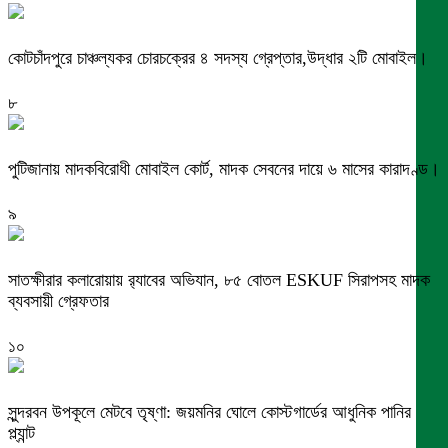
কোটচাঁদপুরে চাঞ্চল্যকর চোরচক্রের ৪ সদস্য গ্রেপ্তার,উদ্ধার ২টি মোবাইল।
৮
পুটিজানায় মাদকবিরোধী মোবাইল কোর্ট, মাদক সেবনের দায়ে ৬ মাসের কারাদণ্ড।
৯
সাতক্ষীরার কলারোয়ায় র‍্যাবের অভিযান, ৮৫ বোতল ESKUF সিরাপসহ মাদক
ব্যবসায়ী গ্রেফতার
১০
সুন্দরবন উপকূলে মেটবে তৃষ্ণা: জয়মনির ঘোলে কোস্টগার্ডের আধুনিক পানির
প্ল্যান্ট