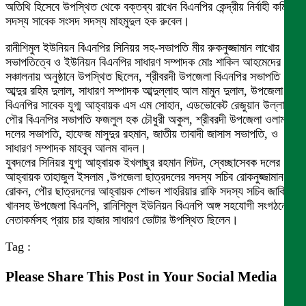
অতিথি হিসেবে উপস্থিত থেকে বক্তব্য রাখেন বিএনপির কেন্দ্রীয় নির্বাহী কমিটির
সদস্য সাবেক সংসদ সদস্য মাহমুদুল হক রুবেল।
রানীশিমুল ইউনিয়ন বিএনপির সিনিয়র সহ-সভাপতি মীর রুকনুজ্জামান লাখোর
সভাপতিত্বে ও ইউনিয়ন বিএনপির সাধারণ সম্পাদক মোঃ শাকিল আহমেদের
সঞ্চালনায় অনুষ্ঠানে উপস্থিত ছিলেন, শ্রীবরদী উপজেলা বিএনপির সভাপতি
আব্দুর রহিম দুলাল, সাধারণ সম্পাদক আব্দুল্লাহ আল মামুন দুলাল, উপজেলা
বিএনপির সাবেক যুগ্ম আহ্বায়ক এস এম সোহান, এডভোকেট রেজুয়ান উল্লাহ,
পৌর বিএনপির সভাপতি ফজলুল হক চৌধুরী অকুল, শ্রীবরদী উপজেলা ওলামা
দলের সভাপতি, হাফেজ মাসুদুর রহমান, জাতীয় তাবাদী জাসাস সভাপতি, ও
সাধারণ সম্পাদক মাহবুব আলম বাদল।
যুবদলের সিনিয়র যুগ্ম আহ্বায়ক ইখলাছুর রহমান লিটন, স্বেচ্ছাসেবক দলের
আহ্বায়ক তাহাজুল ইসলাম ,উপজেলা ছাত্রদলের সদস্য সচিব রোকনুজ্জামান
রোকন, পৌর ছাত্রদলের আহ্বায়ক শোভন শাহরিয়ার রাফি সদস্য সচিব জাকির
খানসহ উপজেলা বিএনপি, রানিশিমুল ইউনিয়ন বিএনপি অঙ্গ সহযোগী সংগঠনের
নেতাকর্মসহ প্রায় চার হাজার সাধারণ ভোটার উপস্থিত ছিলেন।
Tag :
Please Share This Post in Your Social Media