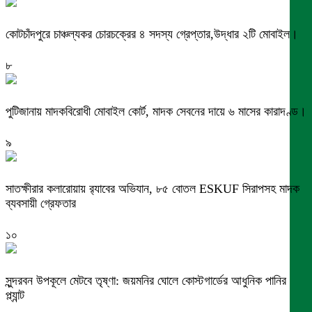
কোটচাঁদপুরে চাঞ্চল্যকর চোরচক্রের ৪ সদস্য গ্রেপ্তার,উদ্ধার ২টি মোবাইল।
৮
পুটিজানায় মাদকবিরোধী মোবাইল কোর্ট, মাদক সেবনের দায়ে ৬ মাসের কারাদণ্ড।
৯
সাতক্ষীরার কলারোয়ায় র‍্যাবের অভিযান, ৮৫ বোতল ESKUF সিরাপসহ মাদক
ব্যবসায়ী গ্রেফতার
১০
সুন্দরবন উপকূলে মেটবে তৃষ্ণা: জয়মনির ঘোলে কোস্টগার্ডের আধুনিক পানির
প্ল্যান্ট