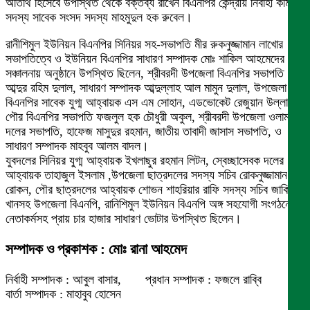
অতিথি হিসেবে উপস্থিত থেকে বক্তব্য রাখেন বিএনপির কেন্দ্রীয় নির্বাহী কমিটির
সদস্য সাবেক সংসদ সদস্য মাহমুদুল হক রুবেল।
রানীশিমুল ইউনিয়ন বিএনপির সিনিয়র সহ-সভাপতি মীর রুকনুজ্জামান লাখোর
সভাপতিত্বে ও ইউনিয়ন বিএনপির সাধারণ সম্পাদক মোঃ শাকিল আহমেদের
সঞ্চালনায় অনুষ্ঠানে উপস্থিত ছিলেন, শ্রীবরদী উপজেলা বিএনপির সভাপতি
আব্দুর রহিম দুলাল, সাধারণ সম্পাদক আব্দুল্লাহ আল মামুন দুলাল, উপজেলা
বিএনপির সাবেক যুগ্ম আহ্বায়ক এস এম সোহান, এডভোকেট রেজুয়ান উল্লাহ,
পৌর বিএনপির সভাপতি ফজলুল হক চৌধুরী অকুল, শ্রীবরদী উপজেলা ওলামা
দলের সভাপতি, হাফেজ মাসুদুর রহমান, জাতীয় তাবাদী জাসাস সভাপতি, ও
সাধারণ সম্পাদক মাহবুব আলম বাদল।
যুবদলের সিনিয়র যুগ্ম আহ্বায়ক ইখলাছুর রহমান লিটন, স্বেচ্ছাসেবক দলের
আহ্বায়ক তাহাজুল ইসলাম ,উপজেলা ছাত্রদলের সদস্য সচিব রোকনুজ্জামান
রোকন, পৌর ছাত্রদলের আহ্বায়ক শোভন শাহরিয়ার রাফি সদস্য সচিব জাকির
খানসহ উপজেলা বিএনপি, রানিশিমুল ইউনিয়ন বিএনপি অঙ্গ সহযোগী সংগঠনের
নেতাকর্মসহ প্রায় চার হাজার সাধারণ ভোটার উপস্থিত ছিলেন।
সম্পাদক ও প্রকাশক : মোঃ রানা আহমেদ
নির্বাহী সম্পাদক : আবুল বাসার, প্রধান সম্পাদক : ফজলে রাব্বি
বার্তা সম্পাদক : মাহাবুব হোসেন