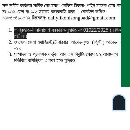
সম্পাদকীয় কার্যালয় সার্বিক যোগাযোগ :অফিস ঠিকানা: শহিদ ফারুক রোড,বাসা
নং ১৩২ রোড নং ১/২ উত্তর যাত্রাবাড়ি ঢাকা । মোবাইল অফিস:
০১৮৫৮৪১৬৮৭২ জিমেইল: dallylikonisongbad@gmail.com
গণপ্রজাতন্ত্রী বাংলাদেশ সরকার অনুমদিত নং 01021/2025 ( নিউজ
পোর্টাল )
ও জেলা জেলা ম্যাজিস্ট্রেট বারবার আবেদনকৃত (প্রিন্ট ) আবেদন নং
ন৪০
সম্পাদক ও প্রকাশক কর্তৃক আর এস প্রিন্টিং প্রেস ৯২,আরামবাগ
মতিঝিল বাণিজ্যিক এলাকা হতে মুদ্রিত।