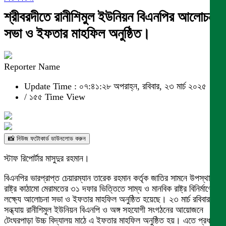
শ্রীবরদীতে রানীশিমুল ইউনিয়ন বিএনপির আলোচনা
সভা ও ইফতার মাহফিল অনুষ্ঠিত।
Reporter Name
Update Time : ০৭:৪১:২৮ অপরাহ্ন, রবিবার, ২৩ মার্চ ২০২৫
/
১৫৫ Time View
📸 নিউজ ফটোকার্ড ডাউনলোড করুন
স্টাফ রিপোর্টার মাসুদুর রহমান।
বিএনপির ভারপ্রাপ্ত চেয়ারম্যান তারেক রহমান কর্তৃক জাতির সামনে উপস্থাপিত
রাষ্ট্র কাঠামো মেরামতের ৩১ দফার ভিত্তিতে সাম্য ও মানবিক রাষ্ট্র বিনির্মাণের
লক্ষ্যে আলোচনা সভা ও ইফতার মাহফিল অনুষ্ঠিত হয়েছে। ২৩ মার্চ রবিবার
সন্ধ্যায় রানীশিমুল ইউনিয়ন বিএনপি ও অঙ্গ সহযোগী সংগঠনের আয়োজনে
টেংঘরপাড়া উচ্চ বিদ্যালয় মাঠে এ ইফতার মাহফিল অনুষ্ঠিত হয়। এতে প্রধান