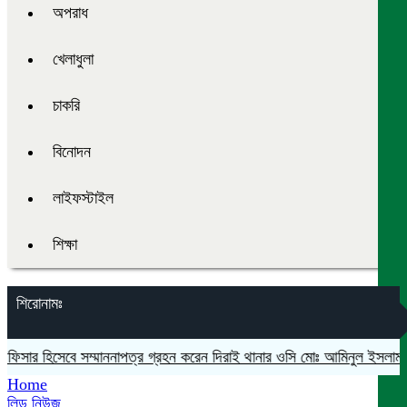
অপরাধ
খেলাধুলা
চাকরি
বিনোদন
লাইফস্টাইল
শিক্ষা
শিরোনামঃ
ফিসার হিসেবে সম্মাননাপত্র গ্রহন করেন দিরাই থানার ওসি মোঃ আমিনুল ইসলাম
মদ
Home
লিড নিউজ