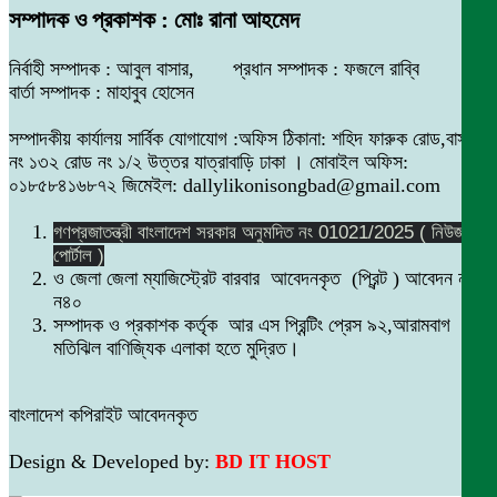
সম্পাদক ও প্রকাশক : মোঃ রানা আহমেদ
নির্বাহী সম্পাদক : আবুল বাসার, প্রধান সম্পাদক : ফজলে রাব্বি
বার্তা সম্পাদক : মাহাবুব হোসেন
সম্পাদকীয় কার্যালয় সার্বিক যোগাযোগ :অফিস ঠিকানা: শহিদ ফারুক রোড,বাসা
নং ১৩২ রোড নং ১/২ উত্তর যাত্রাবাড়ি ঢাকা । মোবাইল অফিস:
০১৮৫৮৪১৬৮৭২ জিমেইল: dallylikonisongbad@gmail.com
গণপ্রজাতন্ত্রী বাংলাদেশ সরকার অনুমদিত নং 01021/2025 ( নিউজ
পোর্টাল )
ও জেলা জেলা ম্যাজিস্ট্রেট বারবার আবেদনকৃত (প্রিন্ট ) আবেদন নং
ন৪০
সম্পাদক ও প্রকাশক কর্তৃক আর এস প্রিন্টিং প্রেস ৯২,আরামবাগ
মতিঝিল বাণিজ্যিক এলাকা হতে মুদ্রিত।
বাংলাদেশ কপিরাইট আবেদনকৃত
Design & Developed by:
BD IT HOST