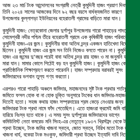
আজ ২৩ মার্চ টংক আন্দোলনের সংগ্রামী নেত্রী কুমুদিনী হাজং প্রয়াণ দিবস।
তিনি ২০২৪ সালের আজকের দিনে ৯২ বছর বয়সে বার্ধক্যজনিত কারণে
উপজেলার কুল্লাগড়া ইউনিয়নের বহেরাতলী গ্রামের বাড়িতে মারা যান।
কুমুদিনী হাজং: নেত্রকোনা জেলার দুর্গাপুর উপজেলার গারো পাহাড়ের পাদদেশে
সোমেশ্বরী নদীর পশ্চিম তীরে বহেরাতলী গ্রামে এক কৃষিজীবী হাজং পরিবারে
কুমুদিনী হাজং-এর জন্ম। কুমুদিনীর বাবা অতিথ চন্দ্র একজন হাতিখেদা বিদ্রোহী
ছিলেন। কুমুদিনী হাজং এর জন্ম সন তিনি নিজেও বলতে পারেন না। কুমুদিনী
হাজং এর জন্মের দু’বছর পরেই বাবা অতিথ চন্দ্র রায় হাজং ও মা জনুমনি হাজং
মারা যান। মামার কোলে পিঠেই বড় হন কুমুদিনী হাজং। কুমুদিনী হাজং কোন
প্রাতিষ্ঠানিক শিক্ষাগ্রহণ করতে পারেননি। হাজং সম্প্রদায় বরাবরই সুসং
জমিদারদের ভগবান তুল্য গণ্য করতো।
এরপরও গারো পাহাড়ি অঞ্চলে জমিদার, মহাজনদের সৃষ্ট টংক প্রথার শর্তানুসারে
জমিতে ফসল হোক বা না হোক চুক্তি অনুসারে টংকের ধান জমিদার-মহাজনদের
দিতেই হতো। সহজ কথায় হাজং সম্প্রদায়ের শ্রম কেড়ে নেওয়ার জন্য
জমিদাররা টংক প্রথা নামে ফাঁদ পেতেছিল। এতে হাজংরা ক্রমেই জমি বাড়ি
হারিয়ে নিঃস্ব হতে থাকে। এ সময় সুসং দুর্গাপুরের জমিদারদের ভাগ্নে
কমিউনিস্ট নেতা কমরেড মনি সিংহ-এর নেতৃত্বে ১৯৩৭ খ্রিস্টাব্দ থেকে টংক
প্রথা উচ্ছেদ, টংক জমির খাজনা স্বত্ব, জোত স্বত্ব, নিরিখ মতো টংক জমির
খাজনা ধার্য, বকেয়া টংক মওকুফ, জমিদারী প্রথা উচ্ছেদ ইত্যাদি দাবি নিয়ে টংক