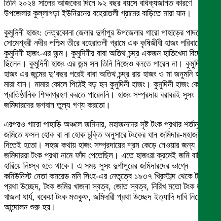
তিনি ২০২৪ সালের আজকের দিনে ৯২ বছর বয়সে বার্ধক্যজনিত কারণে
উপজেলার কুল্লাগড়া ইউনিয়নের বহেরাতলী গ্রামের বাড়িতে মারা যান।
কুমুদিনী হাজং: নেত্রকোনা জেলার দুর্গাপুর উপজেলার গারো পাহাড়ের পাদদেশে
সোমেশ্বরী নদীর পশ্চিম তীরে বহেরাতলী গ্রামে এক কৃষিজীবী হাজং পরিবারে
কুমুদিনী হাজং-এর জন্ম। কুমুদিনীর বাবা অতিথ চন্দ্র একজন হাতিখেদা বিদ্রোহী
ছিলেন। কুমুদিনী হাজং এর জন্ম সন তিনি নিজেও বলতে পারেন না। কুমুদিনী
হাজং এর জন্মের দু’বছর পরেই বাবা অতিথ চন্দ্র রায় হাজং ও মা জনুমনি হাজং
মারা যান। মামার কোলে পিঠেই বড় হন কুমুদিনী হাজং। কুমুদিনী হাজং কোন
প্রাতিষ্ঠানিক শিক্ষাগ্রহণ করতে পারেননি। হাজং সম্প্রদায় বরাবরই সুসং
জমিদারদের ভগবান তুল্য গণ্য করতো।
এরপরও গারো পাহাড়ি অঞ্চলে জমিদার, মহাজনদের সৃষ্ট টংক প্রথার শর্তানুসারে
জমিতে ফসল হোক বা না হোক চুক্তি অনুসারে টংকের ধান জমিদার-মহাজনদের
দিতেই হতো। সহজ কথায় হাজং সম্প্রদায়ের শ্রম কেড়ে নেওয়ার জন্য
জমিদাররা টংক প্রথা নামে ফাঁদ পেতেছিল। এতে হাজংরা ক্রমেই জমি বাড়ি
হারিয়ে নিঃস্ব হতে থাকে। এ সময় সুসং দুর্গাপুরের জমিদারদের ভাগ্নে
কমিউনিস্ট নেতা কমরেড মনি সিংহ-এর নেতৃত্বে ১৯৩৭ খ্রিস্টাব্দ থেকে টংক
প্রথা উচ্ছেদ, টংক জমির খাজনা স্বত্ব, জোত স্বত্ব, নিরিখ মতো টংক জমির
খাজনা ধার্য, বকেয়া টংক মওকুফ, জমিদারী প্রথা উচ্ছেদ ইত্যাদি দাবি নিয়ে টংক
আন্দোলন শুরু হয়।