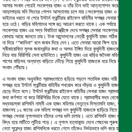
আসার সংবাদ পেয়েই লংকেশ্বর হাজং ও তাঁর তিন ভাই আত্নগোপন করে
আড়াপাড়ায় মনি সিংহের গোপন আস্তানায় চলে যায়।লংকেশ্বর হাজং ও তাঁর
ভাইদের ধরতে না পেরে ইস্টার্ন ফ্রন্টিয়ার রাইফেল বাহিনীর সশস্ত্র সেনারা ক্ষিপ্ত
হয়ে ওঠে। বাড়ির মহিলাদের সঙ্গে রূঢ় আচরণ করতে থাকে। এক পর্যায়ে
লংকেশ্বর হাজং এর সদ্য বিবাহিতা স্ত্রীকে দেখে সশস্ত্র সেনারা লংকেশ্বর হাজং
কোথায় আছে জানতে চায়। টংক আন্দোলনের নেত্রী কুমুদিনী হাজং সঠিক উত্তর
না দিয়ে ‘”জানিনা” বলে জবাব দিয়ে দেন। এতে সেনারা আরো ক্ষিপ হয়ে উঠে।
স্বীকারোক্তি মূলক জবানবন্দির কথা ও অশুভ ইঙ্গিত দিয়ে কুমুদিনী হাজংকে ধরে
নিয়ে যায় বিরিশিরি সেনা ছাউনিতে। কুমুদিনী হাজং এর বাড়ির জনৈকা মহিলা
পাশের বাড়িসহ অন্যান্য বাড়িতে দৌঁড়ে গিয়ে কুমুদিনী হাজংকে ধরে নিয়ে যাওয়ার
সংবাদ পৌঁছায়।
এ সংবাদ হাজং অধ্যুষিত গ্রামগুলোতে ছড়িয়ে পড়লে শতাধিক হাজং নারী পুরুষ
সশস্ত্র হয়ে ইস্টার্ন ফ্রন্টিয়ার বাহিনীর পথরোধ করে দাঁড়ায় ও কুমুদিনী হাজংকে
ছেড়ে দিতে বলে। ইস্টার্ন ফ্রন্টিয়ার রাইফেল বাহিনীর সেনারা হাজং গ্রামবাসীর
কথা কর্ণপাত না করে বিরিশিরির দিকে যেতে থাকে। গ্রামবাসীর মধ্য থেকে
মধ্যবয়স্কা রাশিমনি নাম্নী এক হাজং মহিলার নেতৃত্বে দিস্তামনি হাজং, বাসন্তি
হাজংসহ ১২ জনের এক মহিলা সশস্ত্র দল কুমুদিনী হাজংকে ছাড়িয়ে নিতে গেলে
সশস্ত্র সেনারা নৃশংসভাবে তাঁদের ওপর গুলি চালায়। এতে রাশিমনি হাজং গুলি
বিদ্ধ হয়ে মাটিতে লুটিয়ে পড়ে। এ নৃশংস হত্যাকান্ড দেখে পেছনের পুরুষ দলের
নেতা সুরেন্দ্র হাজং রাশিমনিকে ধরতে গেলে তাঁকেও নির্দয়ভাবে গুলি করে হত্যা