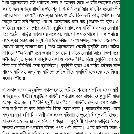
টংক আন্দোলনের মাঠ পর্যায়ের নেতা লংকেশ্বর হাজং ও তাঁর ভাইদের গ্রেফতার
করাই ছিল সশস্ত্র বাহিনীর উদ্দেশ্য। ইস্টার্ন ফ্রন্টিয়ার বাহিনীর বহেরাতলীর দিকে
আসার সংবাদ পেয়েই লংকেশ্বর হাজং ও তাঁর তিন ভাই আত্নগোপন করে
আড়াপাড়ায় মনি সিংহের গোপন আস্তানায় চলে যায়।লংকেশ্বর হাজং ও তাঁর
ভাইদের ধরতে না পেরে ইস্টার্ন ফ্রন্টিয়ার রাইফেল বাহিনীর সশস্ত্র সেনারা ক্ষিপ্ত
হয়ে ওঠে। বাড়ির মহিলাদের সঙ্গে রূঢ় আচরণ করতে থাকে। এক পর্যায়ে
লংকেশ্বর হাজং এর সদ্য বিবাহিতা স্ত্রীকে দেখে সশস্ত্র সেনারা লংকেশ্বর হাজং
কোথায় আছে জানতে চায়। টংক আন্দোলনের নেত্রী কুমুদিনী হাজং সঠিক উত্তর
না দিয়ে ‘”জানিনা” বলে জবাব দিয়ে দেন। এতে সেনারা আরো ক্ষিপ হয়ে উঠে।
স্বীকারোক্তি মূলক জবানবন্দির কথা ও অশুভ ইঙ্গিত দিয়ে কুমুদিনী হাজংকে ধরে
নিয়ে যায় বিরিশিরি সেনা ছাউনিতে। কুমুদিনী হাজং এর বাড়ির জনৈকা মহিলা
পাশের বাড়িসহ অন্যান্য বাড়িতে দৌঁড়ে গিয়ে কুমুদিনী হাজংকে ধরে নিয়ে যাওয়ার
সংবাদ পৌঁছায়।
এ সংবাদ হাজং অধ্যুষিত গ্রামগুলোতে ছড়িয়ে পড়লে শতাধিক হাজং নারী পুরুষ
সশস্ত্র হয়ে ইস্টার্ন ফ্রন্টিয়ার বাহিনীর পথরোধ করে দাঁড়ায় ও কুমুদিনী হাজংকে
ছেড়ে দিতে বলে। ইস্টার্ন ফ্রন্টিয়ার রাইফেল বাহিনীর সেনারা হাজং গ্রামবাসীর
কথা কর্ণপাত না করে বিরিশিরির দিকে যেতে থাকে। গ্রামবাসীর মধ্য থেকে
মধ্যবয়স্কা রাশিমনি নাম্নী এক হাজং মহিলার নেতৃত্বে দিস্তামনি হাজং, বাসন্তি
হাজংসহ ১২ জনের এক মহিলা সশস্ত্র দল কুমুদিনী হাজংকে ছাড়িয়ে নিতে গেলে
সশস্ত্র সেনারা নৃশংসভাবে তাঁদের ওপর গুলি চালায়। এতে রাশিমনি হাজং গুলি
বিদ্ধ হয়ে মাটিতে লুটিয়ে পড়ে। এ নৃশংস হত্যাকান্ড দেখে পেছনের পুরুষ দলের