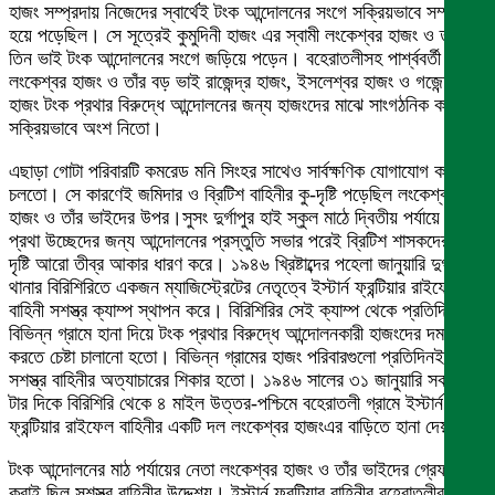
হাজং সম্প্রদায় নিজেদের স্বার্থেই টংক আন্দোলনের সংগে সক্রিয়ভাবে সম্পৃক্ত
হয়ে পড়েছিল। সে সূত্রেই কুমুদিনী হাজং এর স্বামী লংকেশ্বর হাজং ও তাঁর
তিন ভাই টংক আন্দোলনের সংগে জড়িয়ে পড়েন। বহেরাতলীসহ পার্শ্ববর্তী গ্রামে
লংকেশ্বর হাজং ও তাঁর বড় ভাই রাজেন্দ্র হাজং, ইসলেশ্বর হাজং ও গজেন্দ্র
হাজং টংক প্রথার বিরুদ্ধে আন্দোলনের জন্য হাজংদের মাঝে সাংগঠনিক কাজে
সক্রিয়ভাবে অংশ নিতো।
এছাড়া গোটা পরিবারটি কমরেড মনি সিংহর সাথেও সার্বক্ষণিক যোগাযোগ করে
চলতো। সে কারণেই জমিদার ও ব্রিটিশ বাহিনীর কু-দৃষ্টি পড়েছিল লংকেশ্বর
হাজং ও তাঁর ভাইদের উপর।সুসং দুর্গাপুর হাই স্কুল মাঠে দ্বিতীয় পর্যায়ে টংক
প্রথা উচ্ছেদের জন্য আন্দোলনের প্রস্তুতি সভার পরেই ব্রিটিশ শাসকদের কু-
দৃষ্টি আরো তীব্র আকার ধারণ করে। ১৯৪৬ খ্রিষ্টাব্দের পহেলা জানুয়ারি দুর্গাপুর
থানার বিরিশিরিতে একজন ম্যাজিস্ট্রেটের নেতৃত্বে ইস্টার্ন ফ্রন্টিয়ার রাইফেল
বাহিনী সশস্ত্র ক্যাম্প স্থাপন করে। বিরিশিরির সেই ক্যাম্প থেকে প্রতিদিন
বিভিন্ন গ্রামে হানা দিয়ে টংক প্রথার বিরুদ্ধে আন্দোলনকারী হাজংদের দমন
করতে চেষ্টা চালানো হতো। বিভিন্ন গ্রামের হাজং পরিবারগুলো প্রতিদিনই
সশস্ত্র বাহিনীর অত্যাচারের শিকার হতো। ১৯৪৬ সালের ৩১ জানুয়ারি সকাল ১০
টার দিকে বিরিশিরি থেকে ৪ মাইল উত্তর-পশ্চিমে বহেরাতলী গ্রামে ইস্টার্ন
ফ্রন্টিয়ার রাইফেল বাহিনীর একটি দল লংকেশ্বর হাজংএর বাড়িতে হানা দেয়।
টংক আন্দোলনের মাঠ পর্যায়ের নেতা লংকেশ্বর হাজং ও তাঁর ভাইদের গ্রেফতার
করাই ছিল সশস্ত্র বাহিনীর উদ্দেশ্য। ইস্টার্ন ফ্রন্টিয়ার বাহিনীর বহেরাতলীর দিকে