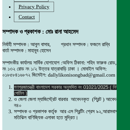
Privacy Policy
Contact
সম্পাদক ও প্রকাশক : মোঃ রানা আহমেদ
নির্বাহী সম্পাদক : আবুল বাসার, প্রধান সম্পাদক : ফজলে রাব্বি
বার্তা সম্পাদক : মাহাবুব হোসেন
সম্পাদকীয় কার্যালয় সার্বিক যোগাযোগ :অফিস ঠিকানা: শহিদ ফারুক রোড,বাসা
নং ১৩২ রোড নং ১/২ উত্তর যাত্রাবাড়ি ঢাকা । মোবাইল অফিস:
০১৮৫৮৪১৬৮৭২ জিমেইল: dallylikonisongbad@gmail.com
গণপ্রজাতন্ত্রী বাংলাদেশ সরকার অনুমদিত নং 01021/2025 ( নিউজ
পোর্টাল )
ও জেলা জেলা ম্যাজিস্ট্রেট বারবার আবেদনকৃত (প্রিন্ট ) আবেদন নং
ন৪০
সম্পাদক ও প্রকাশক কর্তৃক আর এস প্রিন্টিং প্রেস ৯২,আরামবাগ
মতিঝিল বাণিজ্যিক এলাকা হতে মুদ্রিত।