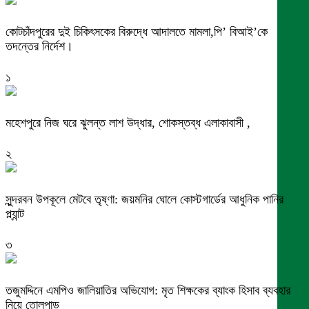
কোটচাঁদপুরের দুই চিকিৎসকের বিরুদ্ধে আদালতে মামলা,পি’ বিআই’কে
তদন্তের নির্দেশ।
১
মহেশপুরে নিজ ঘরে ঝুলন্ত লাশ উদ্ধার, শোকস্তব্ধ এলাকাবাসী ,
২
সুন্দরবন উপকূলে মেটবে তৃষ্ণা: জয়মনির ঘোলে কোস্টগার্ডের আধুনিক পানির
প্ল্যান্ট
৩
তজুমদ্দিনে এমপিও জালিয়াতির অভিযোগ: মৃত শিক্ষকের ব্যাংক হিসাব ব্যবহার
নিয়ে তোলপাড়