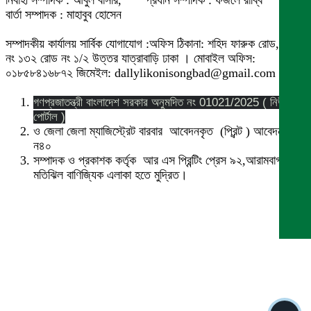
নির্বাহী সম্পাদক : আবুল বাসার, প্রধান সম্পাদক : ফজলে রাব্বি
বার্তা সম্পাদক : মাহাবুব হোসেন
সম্পাদকীয় কার্যালয় সার্বিক যোগাযোগ :অফিস ঠিকানা: শহিদ ফারুক রোড,বাসা
নং ১৩২ রোড নং ১/২ উত্তর যাত্রাবাড়ি ঢাকা । মোবাইল অফিস:
০১৮৫৮৪১৬৮৭২ জিমেইল: dallylikonisongbad@gmail.com
গণপ্রজাতন্ত্রী বাংলাদেশ সরকার অনুমদিত নং 01021/2025 ( নিউজ
পোর্টাল )
ও জেলা জেলা ম্যাজিস্ট্রেট বারবার আবেদনকৃত (প্রিন্ট ) আবেদন নং
ন৪০
সম্পাদক ও প্রকাশক কর্তৃক আর এস প্রিন্টিং প্রেস ৯২,আরামবাগ
মতিঝিল বাণিজ্যিক এলাকা হতে মুদ্রিত।