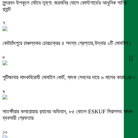
সুন্দরবন উপকূলে মেটবে তৃষ্ণা: জয়মনির ঘোলে কোস্টগার্ডের আধুনিক পানির
প্ল্যান্ট
৭
কোটচাঁদপুরে চাঞ্চল্যকর চোরচক্রের ৪ সদস্য গ্রেপ্তার,উদ্ধার ২টি মোবাইল।
৮
পুটিজানায় মাদকবিরোধী মোবাইল কোর্ট, মাদক সেবনের দায়ে ৬ মাসের কারাদণ্ড।
৯
সাতক্ষীরার কলারোয়ায় র‍্যাবের অভিযান, ৮৫ বোতল ESKUF সিরাপসহ মাদক
ব্যবসায়ী গ্রেফতার
১০