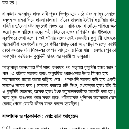
করা হয়।
এ ঘটনায় অন্যান্য হাজং নারী পুরুষ ক্ষিপ্ত হয়ে ওঠে এবং সশস্ত্র সেনাদের উপর
বল্লম ও রামদা দিয়ে হামলা চালায়। তাঁদের হামলায় ইস্টার্ন ফ্রন্টিয়ার রাইফেল
বাহিনীর দু’সেনা ঘটনাস্থলেই নিহত হয়। বাকি সেনারা দৌঁড়ে পালিয়ে আত্মরক্ষা
করে।কৃষক নারীদের মধ্যে শহীদ হিসেবে হাজং রাশিমনির নাম ইতিহাসে
স্বর্ণাক্ষরে লেখা হলো। ওই ঘটনার সঙ্গে সঙ্গেই সংজ্ঞাহীন কুমুদিনী হাজংকে
গ্রামবাসীরা বহেরাতলীর অদূরে গভীর পাহাড় ঘেরা আড়াপাড়া অরণ্যে কমিউনিস্ট
নেতা কমরেড মনি সিংহ-এর গোপন আস্তানায় নিয়ে যায়। সেখানে পূর্ব থেকেই
অবস্থান করছিলেন কুমুদিনী হাজং এর স্বামী ও ভাসুররা।
আড়াপাড়া আস্থানায় দীর্ঘ সময় শুশ্রষার পর সন্ধ্যায় কুমুদিনী হাজং জ্ঞান ফিরে
পান।এ ঘটনায় সরকার হাজং অধ্যুষিত গ্রামগুলোর উপর ক্ষিপ্ত হয়ে
অত্যাচারের মাত্রা আরো বাড়িয়ে দেয়। পাশাপাশি সরকার বাদি হয়ে একটি হত্যা
মামলাও দায়ের করে। মামলায় কমরেড মনি সিংহ, লংকেশ্বর হাজং তাঁর তিন ভাই
ও কুমুদিনী হাজংসহ অনেক হাজং টংক আন্দোলনকারীকে আসামি করা হয়।সে
সময় সুসং অঞ্চলের প্রায় সকল হাজং পরিবারকেই পুলিশের অত্যাচার থেকে
রেহাই পেতে ফেরারী জীবন যাপন করতে হয়েছিল।
সম্পাদক ও প্রকাশক : মোঃ রানা আহমেদ