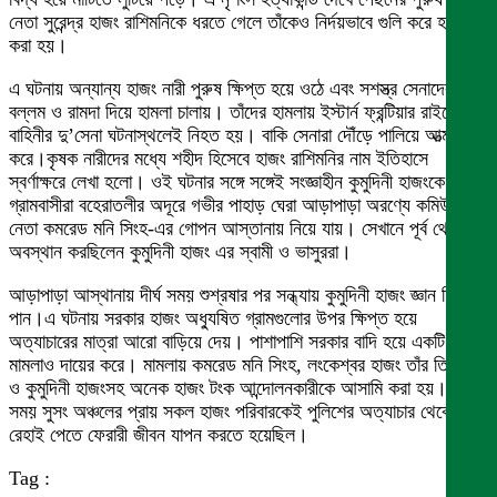
নেতা সুরেন্দ্র হাজং রাশিমনিকে ধরতে গেলে তাঁকেও নির্দয়ভাবে গুলি করে হত্যা
করা হয়।
এ ঘটনায় অন্যান্য হাজং নারী পুরুষ ক্ষিপ্ত হয়ে ওঠে এবং সশস্ত্র সেনাদের উপর
বল্লম ও রামদা দিয়ে হামলা চালায়। তাঁদের হামলায় ইস্টার্ন ফ্রন্টিয়ার রাইফেল
বাহিনীর দু’সেনা ঘটনাস্থলেই নিহত হয়। বাকি সেনারা দৌঁড়ে পালিয়ে আত্মরক্ষা
করে।কৃষক নারীদের মধ্যে শহীদ হিসেবে হাজং রাশিমনির নাম ইতিহাসে
স্বর্ণাক্ষরে লেখা হলো। ওই ঘটনার সঙ্গে সঙ্গেই সংজ্ঞাহীন কুমুদিনী হাজংকে
গ্রামবাসীরা বহেরাতলীর অদূরে গভীর পাহাড় ঘেরা আড়াপাড়া অরণ্যে কমিউনিস্ট
নেতা কমরেড মনি সিংহ-এর গোপন আস্তানায় নিয়ে যায়। সেখানে পূর্ব থেকেই
অবস্থান করছিলেন কুমুদিনী হাজং এর স্বামী ও ভাসুররা।
আড়াপাড়া আস্থানায় দীর্ঘ সময় শুশ্রষার পর সন্ধ্যায় কুমুদিনী হাজং জ্ঞান ফিরে
পান।এ ঘটনায় সরকার হাজং অধ্যুষিত গ্রামগুলোর উপর ক্ষিপ্ত হয়ে
অত্যাচারের মাত্রা আরো বাড়িয়ে দেয়। পাশাপাশি সরকার বাদি হয়ে একটি হত্যা
মামলাও দায়ের করে। মামলায় কমরেড মনি সিংহ, লংকেশ্বর হাজং তাঁর তিন ভাই
ও কুমুদিনী হাজংসহ অনেক হাজং টংক আন্দোলনকারীকে আসামি করা হয়।সে
সময় সুসং অঞ্চলের প্রায় সকল হাজং পরিবারকেই পুলিশের অত্যাচার থেকে
রেহাই পেতে ফেরারী জীবন যাপন করতে হয়েছিল।
Tag :