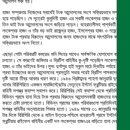
আন্দোলন শুরু হয়।
হাজং সম্প্রদায় নিজেদের স্বার্থেই টংক আন্দোলনের সংগে সক্রিয়ভাবে সম্পৃক্ত
হয়ে পড়েছিল। সে সূত্রেই কুমুদিনী হাজং এর স্বামী লংকেশ্বর হাজং ও তাঁর
তিন ভাই টংক আন্দোলনের সংগে জড়িয়ে পড়েন। বহেরাতলীসহ পার্শ্ববর্তী গ্রামে
লংকেশ্বর হাজং ও তাঁর বড় ভাই রাজেন্দ্র হাজং, ইসলেশ্বর হাজং ও গজেন্দ্র
হাজং টংক প্রথার বিরুদ্ধে আন্দোলনের জন্য হাজংদের মাঝে সাংগঠনিক কাজে
সক্রিয়ভাবে অংশ নিতো।
এছাড়া গোটা পরিবারটি কমরেড মনি সিংহর সাথেও সার্বক্ষণিক যোগাযোগ করে
চলতো। সে কারণেই জমিদার ও ব্রিটিশ বাহিনীর কু-দৃষ্টি পড়েছিল লংকেশ্বর
হাজং ও তাঁর ভাইদের উপর।সুসং দুর্গাপুর হাই স্কুল মাঠে দ্বিতীয় পর্যায়ে টংক
প্রথা উচ্ছেদের জন্য আন্দোলনের প্রস্তুতি সভার পরেই ব্রিটিশ শাসকদের কু-
দৃষ্টি আরো তীব্র আকার ধারণ করে। ১৯৪৬ খ্রিষ্টাব্দের পহেলা জানুয়ারি দুর্গাপুর
থানার বিরিশিরিতে একজন ম্যাজিস্ট্রেটের নেতৃত্বে ইস্টার্ন ফ্রন্টিয়ার রাইফেল
বাহিনী সশস্ত্র ক্যাম্প স্থাপন করে। বিরিশিরির সেই ক্যাম্প থেকে প্রতিদিন
বিভিন্ন গ্রামে হানা দিয়ে টংক প্রথার বিরুদ্ধে আন্দোলনকারী হাজংদের দমন
করতে চেষ্টা চালানো হতো। বিভিন্ন গ্রামের হাজং পরিবারগুলো প্রতিদিনই
সশস্ত্র বাহিনীর অত্যাচারের শিকার হতো। ১৯৪৬ সালের ৩১ জানুয়ারি সকাল ১০
টার দিকে বিরিশিরি থেকে ৪ মাইল উত্তর-পশ্চিমে বহেরাতলী গ্রামে ইস্টার্ন
ফ্রন্টিয়ার রাইফেল বাহিনীর একটি দল লংকেশ্বর হাজংএর বাড়িতে হানা দেয়।