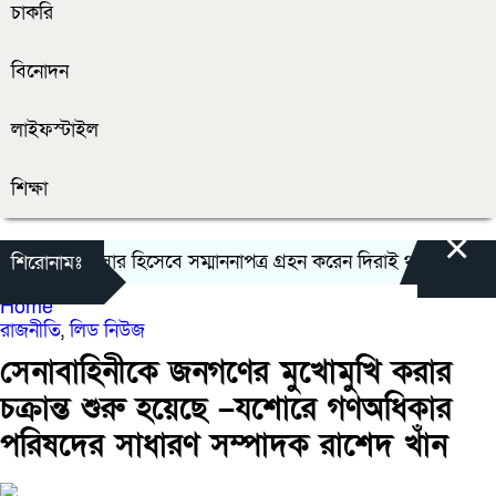
চাকরি
বিনোদন
লাইফস্টাইল
শিক্ষা
×
 শ্রেষ্ট অফিসার হিসেবে সম্মাননাপত্র গ্রহন করেন দিরাই থানার ওসি মো
শিরোনামঃ
Home
রাজনীতি
,
লিড নিউজ
সেনাবাহিনীকে জনগণের মুখোমুখি করার
চক্রান্ত শুরু হয়েছে –যশোরে গণঅধিকার
পরিষদের সাধারণ সম্পাদক রাশেদ খাঁন