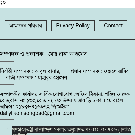
১০
আমাদের পরিবার
Privacy Policy
Contact
সম্পাদক ও প্রকাশক : মোঃ রানা আহমেদ
নির্বাহী সম্পাদক : আবুল বাসার, প্রধান সম্পাদক : ফজলে রাব্বি
বার্তা সম্পাদক : মাহাবুব হোসেন
সম্পাদকীয় কার্যালয় সার্বিক যোগাযোগ :অফিস ঠিকানা: শহিদ ফারুক
রোড,বাসা নং ১৩২ রোড নং ১/২ উত্তর যাত্রাবাড়ি ঢাকা । মোবাইল
অফিস: ০১৮৫৮৪১৬৮৭২ জিমেইল:
dallylikonisongbad@gmail.com
গণপ্রজাতন্ত্রী বাংলাদেশ সরকার অনুমদিত নং 01021/2025 ( নিউজ