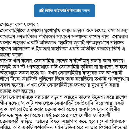
📸 নিউজ ফটোকার্ড ডাউনলোড করুন
সোহেল রানা যশোর :
সেনাবাহিনীকে জনগণের মুখোমুখি করার চক্রান্ত শুরু হয়েছে বলে মন্তব্য
করেছেন গণঅধিকার পরিষদের সাধারণ সম্পাদক রাশেদ খাঁন। সোমবার
যশোর শহরের একটি অভিজাত হোটেলে জুলাই গণঅভ্যুত্থানে শহীদের
স্মরণে আলোচনা ও ইফতার মাহফিলে প্রধান অতিথির বক্তব্যে তিনি এ
মন্তব্য করেন।
রাশেদ খাঁন বলেন, সেনাবাহিনী দেশের সার্বভৌমত্ব রক্ষায় কাজ করছে।
জুলাই-আগস্ট গণঅভ্যুত্থানে যদি সেনাবাহিনী ভূমিকা না রাখতো, তাহলে
অভ্যুত্থানে সফল হতো না। যখন সেনাবাহিনীর বন্দুকের নল আওয়ামী
লীগে দিকে, ফ্যাসিস্ট পুলিশের দিকে তাক করেছিলো তখনই গণঅভ্যুত্থান
সফল হয়েছে। এখন সেই সেনাবাহিনীকে জনগণের মুখোমুখি করার
চক্রান্ত শুরু হয়েছে।
যারা সেনাপ্রধানকে সরানোর ষড়যন্ত্র করছেন তাদের উদ্দেশ্য করে রাশেদ
খাঁন বলেন, ‘একটি পক্ষ থেকে সেনাবাহিনীকে উস্কানি দিয়ে আর একটি
এক এগারো তৈরি করার চক্রান্ত করা হচ্ছে। জনগণকে সেনাবাহিনীর
বিরুদ্ধে ক্ষুব্ধ করা হচ্ছে। এই চক্রান্তের সঙ্গে দেশীয় ও বিদেশী
চক্রান্তকারী জড়িত। তাদের বিষয়ে সজাগ থাকতে হবে। সেনা প্রধানকে
সরিয়ে আর একটি ফখরুদ্দিন, মইন উদ্দিন হবে না তার কিসের নিশ্চয়তা