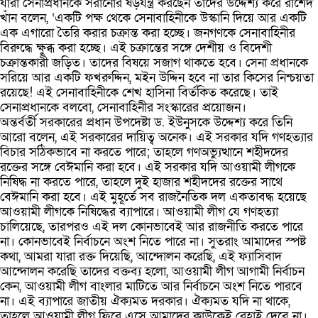
যারা সেনাপ্রধানকে সরানোর ষড়যন্ত্র করছেন তাদের উদ্দেশ্য করে রাশেদ
খাঁন বলেন, ‘একটি পক্ষ থেকে সেনাবাহিনীকে উস্কানি দিয়ে আর একটি
এক এগারো তৈরি করার চক্রান্ত করা হচ্ছে। জনগণকে সেনাবাহিনীর
বিরুদ্ধে ক্ষুব্ধ করা হচ্ছে। এই চক্রান্তের সঙ্গে দেশীয় ও বিদেশী
চক্রান্তকারী জড়িত। তাদের বিষয়ে সজাগ থাকতে হবে। সেনা প্রধানকে
সরিয়ে আর একটি ফখরুদ্দিন, মইন উদ্দিন হবে না তার কিসের নিশ্চয়তা
রয়েছে! এই সেনাবাহিনীকে শেখ হাসিনা বির্তকিত করেছে। তাই
সেনাপ্রধানকে বলবো, সেনাবাহিনীর সংস্কারের প্রয়োজন।
অন্তর্বর্তী সরকারের প্রধান উপদেষ্টা ড. ইউনুসকে উদ্দেশ্য করে তিনি
আরো বলেন, এই সরকারের দায়িত্ব অনেক। এই সরকার যদি গণহত্যার
বিচার সঠিকভাবে না করতে পারে; তাহলে গণঅভ্যুত্থানে শহীদদের
রক্তের সঙ্গে বেঈমানি করা হবে। এই সরকার যদি আওয়ামী লীগকে
নিষিদ্ধ না করতে পারে, তাহলে দুই হাজার শহীদদের রক্তের সাথে
বেঈমানি করা হবে। এই মুহূর্তে সব রাজনৈতিক দল একতাবদ্ধ হয়েছে
আওয়ামী লীগকে নিষিদ্ধের ব্যাপারে। আওয়ামী লীগ যে গণহত্যা
চালিয়েছে, তারপরও এই দল কোনভাবেই আর রাজনীতি করতে পারে
না। কোনভাবেই নির্বাচনে অংশ নিতে পারে না। সুতরাং আমাদের স্পষ্ট
কথা, আমরা যারা রক্ত দিয়েছি, আন্দোলন করেছি, এই ফ্যাসিবাদ
আন্দোলন করেছি তাদের বক্তব্য হলো, আওয়ামী লীগ আগামী নির্বাচন
কেন, আওয়ামী লীগ বাংলার মাটিতে আর নির্বাচনে অংশ নিতে পারবে
না। এই ব্যাপারে জাতীয় ঐক্যমত দরকার। ঐক্যমত যদি না থাকে,
তাহলে আওয়ামী লীগ ফিরে এসে আমাদের কাউকেই রেহাই দেবে না।