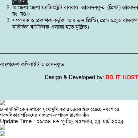
পোর্টাল )
ও জেলা জেলা ম্যাজিস্ট্রেট বারবার আবেদনকৃত (প্রিন্ট ) আবেদন
নং ন৪০
সম্পাদক ও প্রকাশক কর্তৃক আর এস প্রিন্টিং প্রেস ৯২,আরামবাগ
মতিঝিল বাণিজ্যিক এলাকা হতে মুদ্রিত।
বাংলাদেশ কপিরাইট আবেদনকৃত
Design & Developed by:
BD IT HOST
সেনাবাহিনীকে জনগণের মুখোমুখি করার চক্রান্ত শুরু হয়েছে –যশোরে
গণঅধিকার পরিষদের সাধারণ সম্পাদক রাশেদ খাঁন
Update Time : ০৯:৩৪:৪৬ পূর্বাহ্ন, মঙ্গলবার, ২৫ মার্চ ২০২৫