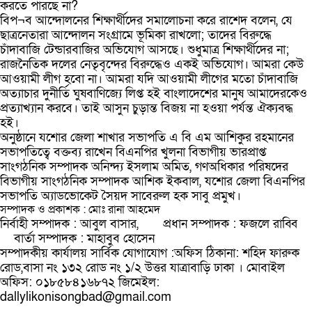
করতে পারছে না?
বিপ¬ব আন্দোলনের শিক্ষার্থীদের সমালোচনা করে রাশেদ বলেন, যে
ছাত্রনেতারা আন্দোলন সংগ্রামে ভূমিকা রাখলো; তাদের বিরুদ্ধে
চাঁদাবাজি টেন্ডারবাজির অভিযোগ আসছে। শুধুমাত্র শিক্ষার্থীদের না;
রাজনৈতিক দলের নেতৃবৃন্দের বিরুদ্ধেও একই অভিযোগ। আমরা কেউ
আওয়ামী লীগ হবো না। আমরা যদি আওয়ামী লীগের মতো চাঁদাবাজি
অত্যাচার দুনীর্তি ঘুষবাণিজ্যে লিপ্ত হই বাংলাদেশের মানুষ আমাদেরকেও
প্রত্যাখ্যান করবে। তাই আসুন চুড়ান্ত বিজয় না হওয়া পর্যন্ত ঐক্যবদ্ধ
হই।
অনুষ্ঠানে যশোর জেলা শাখার সভাপতি এ বি এম আশিকুর রহমানের
সভাপতিত্বে বক্তব্য রাখেন বিএনপির খুলনা বিভাগীয় ভারপ্রাপ্ত
সাংগঠনিক সম্পাদক অনিন্দ্য ইসলাম অমিত, গণঅধিকার পরিষদের
বিভাগীয় সাংগঠনিক সম্পাদক আশিক ইকবাল, যশোর জেলা বিএনপির
সভাপতি অ্যাডভোকেট সৈয়দ সাবেরুল হক সাবু প্রমুখ।
সম্পাদক ও প্রকাশক : মোঃ রানা আহমেদ
নির্বাহী সম্পাদক : আবুল বাসার, প্রধান সম্পাদক : ফজলে রাব্বি
বার্তা সম্পাদক : মাহাবুব হোসেন
সম্পাদকীয় কার্যালয় সার্বিক যোগাযোগ :অফিস ঠিকানা: শহিদ ফারুক
রোড,বাসা নং ১৩২ রোড নং ১/২ উত্তর যাত্রাবাড়ি ঢাকা । মোবাইল
অফিস: ০১৮৫৮৪১৬৮৭২ জিমেইল:
dallylikonisongbad@gmail.com