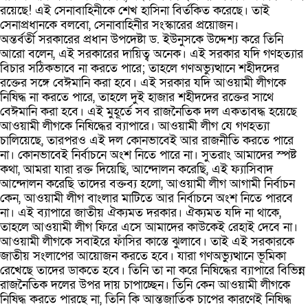
রয়েছে! এই সেনাবাহিনীকে শেখ হাসিনা বির্তকিত করেছে। তাই
সেনাপ্রধানকে বলবো, সেনাবাহিনীর সংস্কারের প্রয়োজন।
অন্তর্বর্তী সরকারের প্রধান উপদেষ্টা ড. ইউনুসকে উদ্দেশ্য করে তিনি
আরো বলেন, এই সরকারের দায়িত্ব অনেক। এই সরকার যদি গণহত্যার
বিচার সঠিকভাবে না করতে পারে; তাহলে গণঅভ্যুত্থানে শহীদদের
রক্তের সঙ্গে বেঈমানি করা হবে। এই সরকার যদি আওয়ামী লীগকে
নিষিদ্ধ না করতে পারে, তাহলে দুই হাজার শহীদদের রক্তের সাথে
বেঈমানি করা হবে। এই মুহূর্তে সব রাজনৈতিক দল একতাবদ্ধ হয়েছে
আওয়ামী লীগকে নিষিদ্ধের ব্যাপারে। আওয়ামী লীগ যে গণহত্যা
চালিয়েছে, তারপরও এই দল কোনভাবেই আর রাজনীতি করতে পারে
না। কোনভাবেই নির্বাচনে অংশ নিতে পারে না। সুতরাং আমাদের স্পষ্ট
কথা, আমরা যারা রক্ত দিয়েছি, আন্দোলন করেছি, এই ফ্যাসিবাদ
আন্দোলন করেছি তাদের বক্তব্য হলো, আওয়ামী লীগ আগামী নির্বাচন
কেন, আওয়ামী লীগ বাংলার মাটিতে আর নির্বাচনে অংশ নিতে পারবে
না। এই ব্যাপারে জাতীয় ঐক্যমত দরকার। ঐক্যমত যদি না থাকে,
তাহলে আওয়ামী লীগ ফিরে এসে আমাদের কাউকেই রেহাই দেবে না।
আওয়ামী লীগকে সবাইরে ফাঁসির কাস্তে ঝুলাবে। তাই এই সরকারকে
জাতীয় সংলাপের আয়োজন করতে হবে। যারা গণঅভ্যুত্থানে ভূমিকা
রেখেছে তাদের ডাকতে হবে। তিনি তা না করে নিষিদ্ধের ব্যাপারে বিভিন্ন
রাজনৈতিক দলের উপর দায় চাপাচ্ছেন। তিনি কেন আওয়ামী লীগকে
নিষিদ্ধ করতে পারছে না, তিনি কি আন্তজার্তিক চাপের কারণেই নিষিদ্ধ