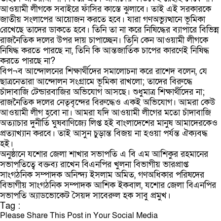
আওয়ামী লীগকে সবাইরে ফাঁসির কাস্তে ঝুলাবে। তাই এই সরকারকে
জাতীয় সংলাপের আয়োজন করতে হবে। যারা গণঅভ্যুত্থানে ভূমিকা
রেখেছে তাদের ডাকতে হবে। তিনি তা না করে নিষিদ্ধের ব্যাপারে বিভিন্ন
রাজনৈতিক দলের উপর দায় চাপাচ্ছেন। তিনি কেন আওয়ামী লীগকে
নিষিদ্ধ করতে পারছে না, তিনি কি আন্তজার্তিক চাপের কারণেই নিষিদ্ধ
করতে পারছে না?
বিপ¬ব আন্দোলনের শিক্ষার্থীদের সমালোচনা করে রাশেদ বলেন, যে
ছাত্রনেতারা আন্দোলন সংগ্রামে ভূমিকা রাখলো; তাদের বিরুদ্ধে
চাঁদাবাজি টেন্ডারবাজির অভিযোগ আসছে। শুধুমাত্র শিক্ষার্থীদের না;
রাজনৈতিক দলের নেতৃবৃন্দের বিরুদ্ধেও একই অভিযোগ। আমরা কেউ
আওয়ামী লীগ হবো না। আমরা যদি আওয়ামী লীগের মতো চাঁদাবাজি
অত্যাচার দুনীর্তি ঘুষবাণিজ্যে লিপ্ত হই বাংলাদেশের মানুষ আমাদেরকেও
প্রত্যাখ্যান করবে। তাই আসুন চুড়ান্ত বিজয় না হওয়া পর্যন্ত ঐক্যবদ্ধ
হই।
অনুষ্ঠানে যশোর জেলা শাখার সভাপতি এ বি এম আশিকুর রহমানের
সভাপতিত্বে বক্তব্য রাখেন বিএনপির খুলনা বিভাগীয় ভারপ্রাপ্ত
সাংগঠনিক সম্পাদক অনিন্দ্য ইসলাম অমিত, গণঅধিকার পরিষদের
বিভাগীয় সাংগঠনিক সম্পাদক আশিক ইকবাল, যশোর জেলা বিএনপির
সভাপতি অ্যাডভোকেট সৈয়দ সাবেরুল হক সাবু প্রমুখ।
Tag :
Please Share This Post in Your Social Media