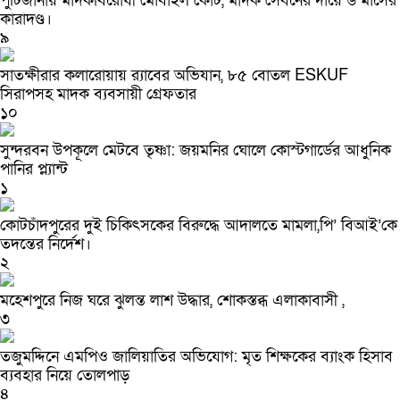
পুটিজানায় মাদকবিরোধী মোবাইল কোর্ট, মাদক সেবনের দায়ে ৬ মাসের
কারাদণ্ড।
৯
সাতক্ষীরার কলারোয়ায় র‍্যাবের অভিযান, ৮৫ বোতল ESKUF
সিরাপসহ মাদক ব্যবসায়ী গ্রেফতার
১০
সুন্দরবন উপকূলে মেটবে তৃষ্ণা: জয়মনির ঘোলে কোস্টগার্ডের আধুনিক
পানির প্ল্যান্ট
১
কোটচাঁদপুরের দুই চিকিৎসকের বিরুদ্ধে আদালতে মামলা,পি’ বিআই’কে
তদন্তের নির্দেশ।
২
মহেশপুরে নিজ ঘরে ঝুলন্ত লাশ উদ্ধার, শোকস্তব্ধ এলাকাবাসী ,
৩
তজুমদ্দিনে এমপিও জালিয়াতির অভিযোগ: মৃত শিক্ষকের ব্যাংক হিসাব
ব্যবহার নিয়ে তোলপাড়
৪