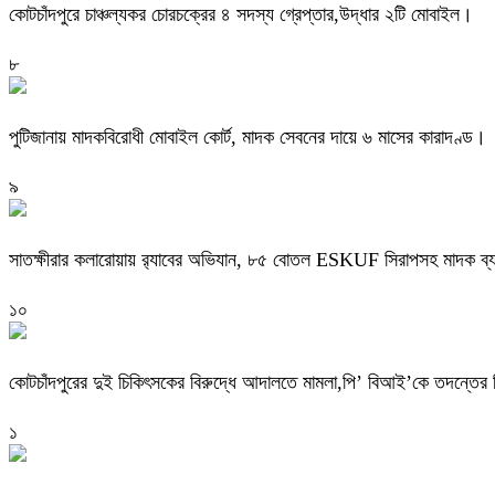
কোটচাঁদপুরে চাঞ্চল্যকর চোরচক্রের ৪ সদস্য গ্রেপ্তার,উদ্ধার ২টি মোবাইল।
৮
পুটিজানায় মাদকবিরোধী মোবাইল কোর্ট, মাদক সেবনের দায়ে ৬ মাসের কারাদণ্ড।
৯
সাতক্ষীরার কলারোয়ায় র‍্যাবের অভিযান, ৮৫ বোতল ESKUF সিরাপসহ মাদক ব্য
১০
কোটচাঁদপুরের দুই চিকিৎসকের বিরুদ্ধে আদালতে মামলা,পি’ বিআই’কে তদন্তের ন
১