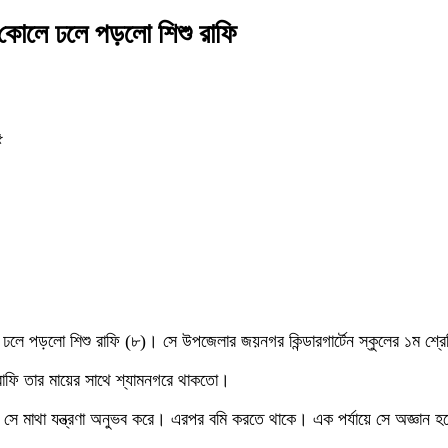
র কোলে ঢলে পড়লো শিশু রাফি
৫
কোলে ঢলে পড়লো শিশু রাফি (৮)। সে উপজেলার জয়নগর কিন্ডারগার্টেন স্কুলের ১ম শ
ে রাফি তার মায়ের সাথে শ্যামনগরে থাকতো।
র সে মাথা যন্ত্রণা অনুভব করে। এরপর বমি করতে থাকে। এক পর্যায়ে সে অজ্ঞান 