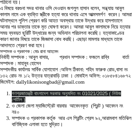
পাঠানো হয়।
এ বিষয়ে বরগুনা সদর থানার ওসি দেওয়ান জগলুল হাসান বলেন, সন্ধ্যায় আবুল
কালাম নামে এক ব্যক্তি স্ত্রীকে হত্যা করে থানায় এসে আত্মসমর্পণ করেন। আমরা
ঘটনাস্থলে পুলিশ প্রেরণ করি আহত অবস্থায় তাকে উদ্ধার করে হাসপাতালে
আনার পর ডাক্তার তাকে মৃত ঘোষণা করেন। আমরা আবুল কালামকে নিয়ে হত্যার
সময় ব্যবহৃত ছুরিটি উদ্ধারের জন্য অভিযান পরিচালনা করেছি। হত্যাকাণ্ডের
কারণ জানার বিষয়ে তাকে জিজ্ঞাসা বোধ করছি। এছাড়া মামলার মাধ্যমে তাকে
আদালতে প্রেরণ করা হবে।
সম্পাদক ও প্রকাশক : মোঃ রানা আহমেদ
নির্বাহী সম্পাদক : আবুল বাসার, প্রধান সম্পাদক : ফজলে রাব্বি বার্তা
সম্পাদক : মাহাবুব হোসেন
সম্পাদকীয় কার্যালয় সার্বিক যোগাযোগ :অফিস ঠিকানা: শহিদ ফারুক রোড,বাসা নং
১৩২ রোড নং ১/২ উত্তর যাত্রাবাড়ি ঢাকা । মোবাইল অফিস: ০১৮৫৮৪১৬৮৭২
জিমেইল: dallylikonisongbad@gmail.com
গণপ্রজাতন্ত্রী বাংলাদেশ সরকার অনুমদিত নং 01021/2025 ( নিউজ
পোর্টাল )
ও জেলা জেলা ম্যাজিস্ট্রেট বারবার আবেদনকৃত (প্রিন্ট ) আবেদন নং
ন৪০
সম্পাদক ও প্রকাশক কর্তৃক আর এস প্রিন্টিং প্রেস ৯২,আরামবাগ মতিঝিল
বাণিজ্যিক এলাকা হতে মুদ্রিত।