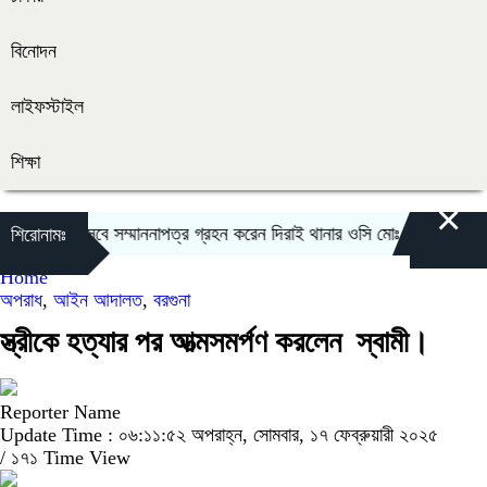
বিনোদন
লাইফস্টাইল
শিক্ষা
×
ট অফিসার হিসেবে সম্মাননাপত্র গ্রহন করেন দিরাই থানার ওসি মোঃ আমিনুল ইসলাম
শিরোনামঃ
Home
অপরাধ
,
আইন আদালত
,
বরগুনা
স্ত্রীকে হত্যার পর আত্মসমর্পণ করলেন স্বামী।
Reporter Name
Update Time : ০৬:১১:৫২ অপরাহ্ন, সোমবার, ১৭ ফেব্রুয়ারী ২০২৫
/
১৭১ Time View