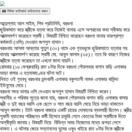
📸 নিউজ ফটোকার্ড ডাউনলোড করুন
আব্দুল্লাহ আল সাইম, শিশু প্রতিনিধি, বরগুনা
ছুরিকাঘাত করে স্ত্রীকে হত্যা করে নিজেই থানায় এসে অপরাধের কথা স্বীকার করে
আত্মসমর্পণ করেছেন স্বামী। বিষয়টি নিশ্চিত করেছেন বরগুনা থানার ভারপ্রাপ্ত
কর্মকর্তা (ওসি) দেওয়ান জগলুল হাসান।
বরগুনায় আসমা আক্তার পুতুল (৩০) নামে এক গৃহবধূকে ছুরিকাঘাতে হত্যার পর
থানায় আত্মসমর্পণ করেছে স্বামী মো. আবুল কালাম (৩৫)। তবে কি কারণে নিজের
স্ত্রীকে হত্যা করেছেন তা এখনো জানা যায়নি।
রোববার (১৬ ফেব্রুয়ারি) রাত ৮টার দিকে বরগুনা পৌরসভার বাগান বাড়ি এলাকার
ভাড়া বাসায় এ হত্যাকাণ্ডের ঘটনা ঘটে।
নিহত ওই গৃহবধূ বরগুনার চান্দখালী এলাকার বকুলতলী নামক এলাকার বাসিন্দা
ইউনুসের মেয়ে।
বরগুনা সদর থানার ওসি দেওয়ান জগলুল হাসান বিষয়টি নিশ্চিত করেন।
স্থানীয় ও পরিবার সূত্রে জানা যায়, বরগুনা পৌরসভার বাগান বাড়ি এলাকার বাসায়
স্ত্রী ও দুই বছর বয়সি এক ছেলে ও সাত বছর বয়সি মেয়ে নিয়ে ভাড়া থাকতেন
আবুল কালাম। তিনি বরগুনা বাজারে একটি চায়ের দোকানের ব্যবসায়ী ছিলেন। স্ত্রীর
পুবালী ব্যাংকের পরিচ্ছন্ন কর্মী হিসেবে চাকুরি পেলে বেতনের টাকা স্বামীকে দিতে
অস্বীকৃতি জানায়। বিষয়টি নিয়ে বিভিন্ন সময় নিজেদের মধ্যে ঝগড়া লেগে
থাকত। এ ঘটনার জেরে সন্তানদের ঘুমের ওষুধ খাইয়ে রাত ৮টার দিকে স্ত্রীকে