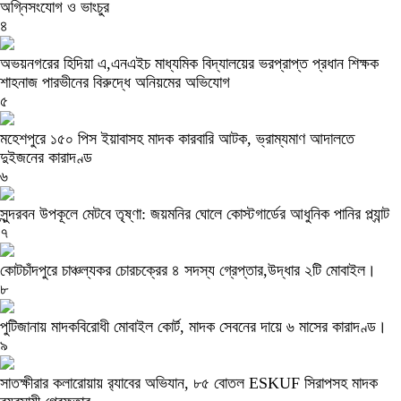
অগ্নিসংযোগ ও ভাংচুর
৪
অভয়নগরের হিদিয়া এ,এনএইচ মাধ্যমিক বিদ্যালয়ের ভরপ্রাপ্ত প্রধান শিক্ষক
শাহনাজ পারভীনের বিরুদ্ধে অনিয়মের অভিযোগ
৫
মহেশপুরে ১৫০ পিস ইয়াবাসহ মাদক কারবারি আটক, ভ্রাম্যমাণ আদালতে
দুইজনের কারাদণ্ড
৬
সুন্দরবন উপকূলে মেটবে তৃষ্ণা: জয়মনির ঘোলে কোস্টগার্ডের আধুনিক পানির প্ল্যান্ট
৭
কোটচাঁদপুরে চাঞ্চল্যকর চোরচক্রের ৪ সদস্য গ্রেপ্তার,উদ্ধার ২টি মোবাইল।
৮
পুটিজানায় মাদকবিরোধী মোবাইল কোর্ট, মাদক সেবনের দায়ে ৬ মাসের কারাদণ্ড।
৯
সাতক্ষীরার কলারোয়ায় র‍্যাবের অভিযান, ৮৫ বোতল ESKUF সিরাপসহ মাদক