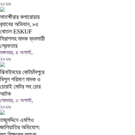
২০২৬
সাতক্ষীরার কলারোয়ায়
র‍্যাবের অভিযান, ৮৫
বোতল ESKUF
সিরাপসহ মাদক ব্যবসায়ী
গ্রেফতার
মঙ্গলবার, ৪ অগাস্ট,
২০২৬
ঝিনাইদহের কোটচাঁদপুরে
বিপুল পরিমাণ মাদক ও
চোরাই মোটর সহ চোর
আটক
সোমবার, ৩ অগাস্ট,
২০২৬
তজুমদ্দিনে এমপিও
জালিয়াতির অভিযোগ:
মৃত শিক্ষকের ব্যাংক