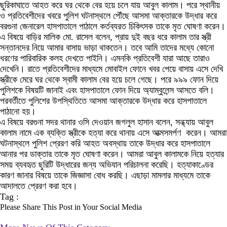
ছুরিকাঘাতে আহত করে ঘর থেকে বের হয়ে চলে যায় আবুল কালাম। পরে স্থানীয়
ও প্রতিবেশীদের খবরে পুলিশ ঘটনাস্থলে পৌঁছে আসমা আক্তারকে উদ্ধার করে
বরগুনা জেনারেল হাসপাতালে পাঠালে কর্তব্যরত চিকিৎসক তাকে মৃত ঘোষণা করেন।
এ বিষয়ে বাড়ির মালিক মো. রাসেল বলেন, প্রায় দুই বছর ধরে কালাম তার স্ত্রী
সন্তানদের নিয়ে আমার বাসায় ভাড়া থাকতেন। তবে আমি তাদের মধ্যে কোনো
ধরণের পারিবারিক কলহ দেখতে পাইনি। এমনকি প্রতিবেশী যারা আছে তারাও
দেখেনি। রাতে প্রতিবেশীদের মাধ্যমে মোবাইল ফোনে খবর পেয়ে বাসায় এসে দেখি
স্ত্রীকে মেরে ঘর থেকে স্বামী কালাম বের হয়ে চলে গেছে। পরে ৯৯৯ ফোন দিয়ে
পুলিশকে বিষয়টি জানাই এবং হাসপাতালে ফোন দিয়ে অ্যাম্বুলেন্স আসতে বলি।
পরবর্তীতে পুলিশের উপস্থিতিতে আসমা আক্তারকে উদ্ধার করে হাসপাতালে
পাঠানো হয়।
এ বিষয়ে বরগুনা সদর থানার ওসি দেওয়ান জগলুল হাসান বলেন, সন্ধ্যায় আবুল
কালাম নামে এক ব্যক্তি স্ত্রীকে হত্যা করে থানায় এসে আত্মসমর্পণ করেন। আমরা
ঘটনাস্থলে পুলিশ প্রেরণ করি আহত অবস্থায় তাকে উদ্ধার করে হাসপাতালে
আনার পর ডাক্তার তাকে মৃত ঘোষণা করেন। আমরা আবুল কালামকে নিয়ে হত্যার
সময় ব্যবহৃত ছুরিটি উদ্ধারের জন্য অভিযান পরিচালনা করেছি। হত্যাকাণ্ডের
কারণ জানার বিষয়ে তাকে জিজ্ঞাসা বোধ করছি। এছাড়া মামলার মাধ্যমে তাকে
আদালতে প্রেরণ করা হবে।
Tag :
Please Share This Post in Your Social Media