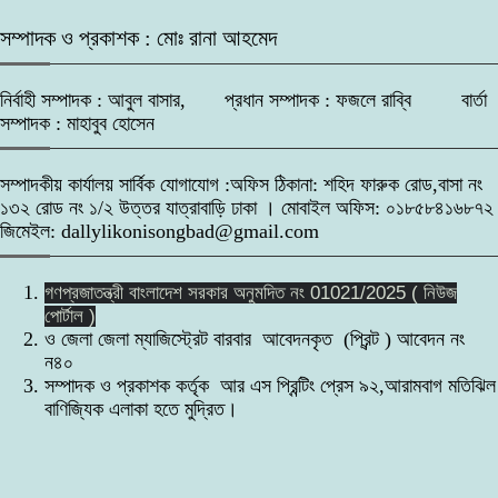
সম্পাদক ও প্রকাশক : মোঃ রানা আহমেদ
নির্বাহী সম্পাদক : আবুল বাসার, প্রধান সম্পাদক : ফজলে রাব্বি বার্তা
সম্পাদক : মাহাবুব হোসেন
সম্পাদকীয় কার্যালয় সার্বিক যোগাযোগ :অফিস ঠিকানা: শহিদ ফারুক রোড,বাসা নং
১৩২ রোড নং ১/২ উত্তর যাত্রাবাড়ি ঢাকা । মোবাইল অফিস: ০১৮৫৮৪১৬৮৭২
জিমেইল: dallylikonisongbad@gmail.com
গণপ্রজাতন্ত্রী বাংলাদেশ সরকার অনুমদিত নং 01021/2025 ( নিউজ
পোর্টাল )
ও জেলা জেলা ম্যাজিস্ট্রেট বারবার আবেদনকৃত (প্রিন্ট ) আবেদন নং
ন৪০
সম্পাদক ও প্রকাশক কর্তৃক আর এস প্রিন্টিং প্রেস ৯২,আরামবাগ মতিঝিল
বাণিজ্যিক এলাকা হতে মুদ্রিত।