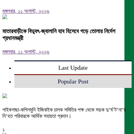
মঙ্গলবার, ১১ অগাস্ট, ২০২৬
মাতারবাড়ীকে বিদ্যুৎ-জ্বালানি হাব হিসেবে গড়ে তোলার নির্দেশ
প্রধানমন্ত্রী
মঙ্গলবার, ১১ অগাস্ট, ২০২৬
Last Update
Popular Post
পাইকগাছা-কপিলমুনি ইজিবাইক চালক সমিতির পক্ষ থেকে সড়ক দু’র্ঘ’ট’না’য়
নি’হত পরিবারকে আর্থিক সহায়তা প্রদান।
১