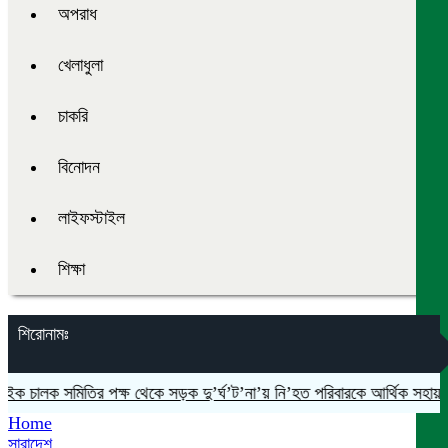
অপরাধ
খেলাধুলা
চাকরি
বিনোদন
লাইফস্টাইল
শিক্ষা
শিরোনামঃ
লক সমিতির পক্ষ থেকে সড়ক দু’র্ঘ’ট’না’য় নি’হত পরিবারকে আর্থিক সহায়তা প্
Home
সারাদেশ