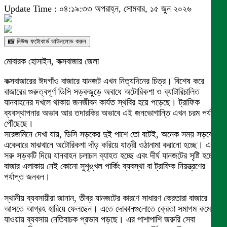
Update Time : ০৪:১৯:৩৩ অপরাহ্ন, সোমবার, ১৫ জুন ২০২৬
📸 নিউজ ফটোকার্ড ডাউনলোড করুন
মোবারক হোসাইন, কক্সবাজার জেলা
কক্সবাজারের ঈদগাঁও বাজারে যানজট এখন নিত্যদিনের চিত্র। বিশেষ করে
বাজারের গুরুত্বপূর্ণ ডিসি সড়কজুড়ে অবাধে অটোরিকশা ও ব্যাটারিচালিত
যানবাহনের দখলে থাকায় জনজীবন কার্যত স্থবির হয়ে পড়েছে। ট্রাফিক
ব্যবস্থাপনার অভাব আর তদারকির অভাবে এই জনভোগান্তি এখন চরম পর্যায়ে
পৌঁছেছে।
​সরেজমিনে দেখা যায়, ডিসি সড়কের দুই পাশে তো বটেই, অনেক সময় সড়কের
একেবারে মাঝখানে অটোরিকশা দাঁড় করিয়ে যাত্রী ওঠানামা করানো হচ্ছে। এতে
সরু সড়কটি দিয়ে যানবাহন চলাচল ব্যাহত হচ্ছে এবং দীর্ঘ যানজটের সৃষ্টি হচ্ছে।
বাজার এলাকায় নেই কোনো সুশৃঙ্খল পার্কিং ব্যবস্থা বা ট্রাফিক নিয়ন্ত্রণের
পর্যাপ্ত জনবল।
স্থানীয় ব্যবসায়ীরা জানান, তীব্র যানজটের কারণে সাধারণ ক্রেতারা বাজারে
আসতে আগ্রহ হারিয়ে ফেলছেন। এতে দোকানগুলোতে ক্রেতা সমাগম কমে
যাওয়ায় ব্যবসায় নেতিবাচক প্রভাব পড়ছে। এর পাশাপাশি জরুরি সেবা