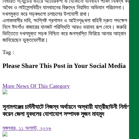
​নির্ধারিত স্ট্যান্ডের বাইরে অটোরিকশা বা যেকোনো যানবাহন পার্কিং নিষিদ্ধ করা।
​অবৈধ ও লাইসেন্সবিহীন যানবাহনের বিরুদ্ধে নিয়মিত অভিযান পরিচালনা।
​দখলমুক্ত করে সড়কগুলো চলাচলের উপযোগী রাখা।
​এলাকাবাসীর দাবি, সংশ্লিষ্ট প্রশাসন ও আইনশৃঙ্খলা বাহিনী দ্রুত পদক্ষেপ না
নিলে ঈদগাঁও বাজারের যানজট পরিস্থিতি আরও ভয়াবহ রূপ নেবে। জরুরি
ভিত্তিতে দখলমুক্ত সড়ক নিশ্চিত করে জনস্বস্তি ফিরিয়ে আনার আহ্বান
জানিয়েছেন ভুক্তভোগীরা।
Tag :
Please Share This Post in Your Social Media
More News Of This Category
সুনামগঞ্জের চাদঁনীঘাটে নিজস্ব অর্থায়নে অস্থায়ী যাত্রীছাউনী নির্মাণ
করেন জেলা যুবদলের যোগাযোগ সম্পাদক সুজন মাহমুদ
মঙ্গলবার, ১১ অগাস্ট, ২০২৬