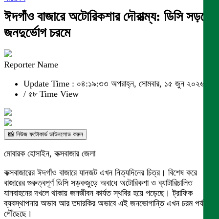
ঈদগাঁও বাজারে অটোরিকশার দৌরাত্ম্য: ডিসি সড়কে
জনদুর্ভোগ চরমে
Reporter Name
Update Time : ০৪:১৯:৩৩ অপরাহ্ন, সোমবার, ১৫ জুন ২০২৬
/
৫৮ Time View
📸 নিউজ ফটোকার্ড ডাউনলোড করুন
মোবারক হোসাইন, কক্সবাজার জেলা
কক্সবাজারের ঈদগাঁও বাজারে যানজট এখন নিত্যদিনের চিত্র। বিশেষ করে
বাজারের গুরুত্বপূর্ণ ডিসি সড়কজুড়ে অবাধে অটোরিকশা ও ব্যাটারিচালিত
যানবাহনের দখলে থাকায় জনজীবন কার্যত স্থবির হয়ে পড়েছে। ট্রাফিক
ব্যবস্থাপনার অভাব আর তদারকির অভাবে এই জনভোগান্তি এখন চরম পর্যায়ে
পৌঁছেছে।