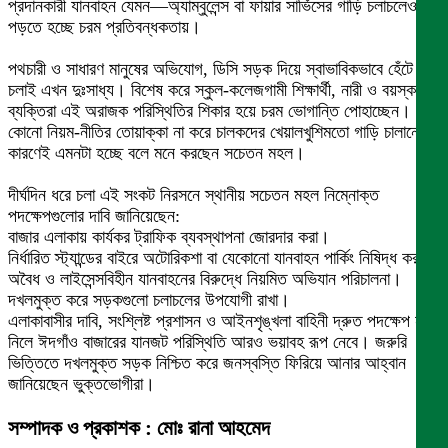
প্রদানকারী যানবাহন যেমন—অ্যাম্বুলেন্স বা ফায়ার সার্ভিসের গাড়ি চলাচলেও
পড়তে হচ্ছে চরম প্রতিবন্ধকতায়।
পথচারী ও সাধারণ মানুষের অভিযোগ, ডিসি সড়ক দিয়ে স্বাভাবিকভাবে হেঁটে
চলাই এখন দুঃসাধ্য। বিশেষ করে স্কুল-কলেজগামী শিক্ষার্থী, নারী ও বয়স্ক
ব্যক্তিরা এই অরাজক পরিস্থিতির শিকার হয়ে চরম ভোগান্তি পোহাচ্ছেন।
কোনো নিয়ম-নীতির তোয়াক্কা না করে চালকদের খেয়ালখুশিমতো গাড়ি চালানোর
কারণেই এমনটা হচ্ছে বলে মনে করছেন সচেতন মহল।
দীর্ঘদিন ধরে চলা এই সংকট নিরসনে স্থানীয় সচেতন মহল নিম্নোক্ত
পদক্ষেপগুলোর দাবি জানিয়েছেন:
​বাজার এলাকায় কার্যকর ট্রাফিক ব্যবস্থাপনা জোরদার করা।
​নির্ধারিত স্ট্যান্ডের বাইরে অটোরিকশা বা যেকোনো যানবাহন পার্কিং নিষিদ্ধ করা।
​অবৈধ ও লাইসেন্সবিহীন যানবাহনের বিরুদ্ধে নিয়মিত অভিযান পরিচালনা।
​দখলমুক্ত করে সড়কগুলো চলাচলের উপযোগী রাখা।
​এলাকাবাসীর দাবি, সংশ্লিষ্ট প্রশাসন ও আইনশৃঙ্খলা বাহিনী দ্রুত পদক্ষেপ না
নিলে ঈদগাঁও বাজারের যানজট পরিস্থিতি আরও ভয়াবহ রূপ নেবে। জরুরি
ভিত্তিতে দখলমুক্ত সড়ক নিশ্চিত করে জনস্বস্তি ফিরিয়ে আনার আহ্বান
জানিয়েছেন ভুক্তভোগীরা।
সম্পাদক ও প্রকাশক : মোঃ রানা আহমেদ