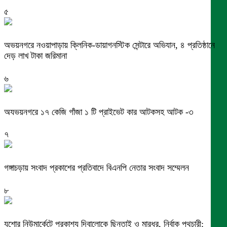
৫
অভয়নগরে নওয়াপাড়ায় ক্লিনিক-ডায়াগনস্টিক সেন্টারে অভিযান, ৪ প্রতিষ্ঠানে
দেড় লাখ টাকা জরিমানা
৬
অযভয়নগরে ১৭ কেজি গাঁজা ১ টি প্রাইভেট কার আটকসহ আটক -৩
৭
গঙ্গাচড়ায় সংবাদ প্রকাশের প্রতিবাদে বিএনপি নেতার সংবাদ সম্মেলন
৮
যশোর নিউমার্কেটে প্রকাশ্য দিবালোকে ছিনতাই ও মারধর, নির্বাক পথচারী: