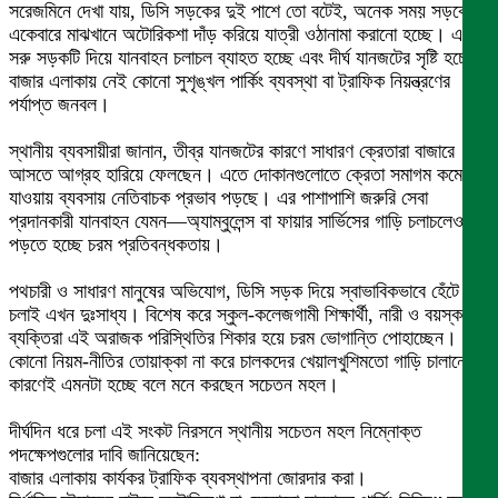
​সরেজমিনে দেখা যায়, ডিসি সড়কের দুই পাশে তো বটেই, অনেক সময় সড়কের
একেবারে মাঝখানে অটোরিকশা দাঁড় করিয়ে যাত্রী ওঠানামা করানো হচ্ছে। এতে
সরু সড়কটি দিয়ে যানবাহন চলাচল ব্যাহত হচ্ছে এবং দীর্ঘ যানজটের সৃষ্টি হচ্ছে।
বাজার এলাকায় নেই কোনো সুশৃঙ্খল পার্কিং ব্যবস্থা বা ট্রাফিক নিয়ন্ত্রণের
পর্যাপ্ত জনবল।
স্থানীয় ব্যবসায়ীরা জানান, তীব্র যানজটের কারণে সাধারণ ক্রেতারা বাজারে
আসতে আগ্রহ হারিয়ে ফেলছেন। এতে দোকানগুলোতে ক্রেতা সমাগম কমে
যাওয়ায় ব্যবসায় নেতিবাচক প্রভাব পড়ছে। এর পাশাপাশি জরুরি সেবা
প্রদানকারী যানবাহন যেমন—অ্যাম্বুলেন্স বা ফায়ার সার্ভিসের গাড়ি চলাচলেও
পড়তে হচ্ছে চরম প্রতিবন্ধকতায়।
পথচারী ও সাধারণ মানুষের অভিযোগ, ডিসি সড়ক দিয়ে স্বাভাবিকভাবে হেঁটে
চলাই এখন দুঃসাধ্য। বিশেষ করে স্কুল-কলেজগামী শিক্ষার্থী, নারী ও বয়স্ক
ব্যক্তিরা এই অরাজক পরিস্থিতির শিকার হয়ে চরম ভোগান্তি পোহাচ্ছেন।
কোনো নিয়ম-নীতির তোয়াক্কা না করে চালকদের খেয়ালখুশিমতো গাড়ি চালানোর
কারণেই এমনটা হচ্ছে বলে মনে করছেন সচেতন মহল।
দীর্ঘদিন ধরে চলা এই সংকট নিরসনে স্থানীয় সচেতন মহল নিম্নোক্ত
পদক্ষেপগুলোর দাবি জানিয়েছেন:
​বাজার এলাকায় কার্যকর ট্রাফিক ব্যবস্থাপনা জোরদার করা।