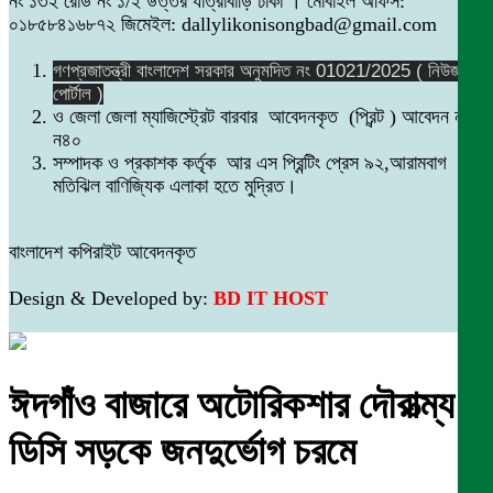
নং ১৩২ রোড নং ১/২ উত্তর যাত্রাবাড়ি ঢাকা । মোবাইল অফিস:
০১৮৫৮৪১৬৮৭২ জিমেইল: dallylikonisongbad@gmail.com
গণপ্রজাতন্ত্রী বাংলাদেশ সরকার অনুমদিত নং 01021/2025 ( নিউজ
পোর্টাল )
ও জেলা জেলা ম্যাজিস্ট্রেট বারবার আবেদনকৃত (প্রিন্ট ) আবেদন নং
ন৪০
সম্পাদক ও প্রকাশক কর্তৃক আর এস প্রিন্টিং প্রেস ৯২,আরামবাগ
মতিঝিল বাণিজ্যিক এলাকা হতে মুদ্রিত।
বাংলাদেশ কপিরাইট আবেদনকৃত
Design & Developed by:
BD IT HOST
ঈদগাঁও বাজারে অটোরিকশার দৌরাত্ম্য:
ডিসি সড়কে জনদুর্ভোগ চরমে