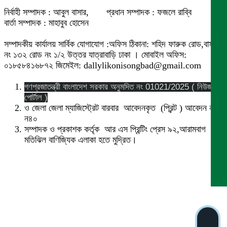
নির্বাহী সম্পাদক : আবুল বাসার, প্রধান সম্পাদক : ফজলে রাব্বি
বার্তা সম্পাদক : মাহাবুব হোসেন
সম্পাদকীয় কার্যালয় সার্বিক যোগাযোগ :অফিস ঠিকানা: শহিদ ফারুক রোড,বাসা
নং ১৩২ রোড নং ১/২ উত্তর যাত্রাবাড়ি ঢাকা । মোবাইল অফিস:
০১৮৫৮৪১৬৮৭২ জিমেইল: dallylikonisongbad@gmail.com
গণপ্রজাতন্ত্রী বাংলাদেশ সরকার অনুমদিত নং 01021/2025 ( নিউজ
পোর্টাল )
ও জেলা জেলা ম্যাজিস্ট্রেট বারবার আবেদনকৃত (প্রিন্ট ) আবেদন নং
ন৪০
সম্পাদক ও প্রকাশক কর্তৃক আর এস প্রিন্টিং প্রেস ৯২,আরামবাগ
মতিঝিল বাণিজ্যিক এলাকা হতে মুদ্রিত।