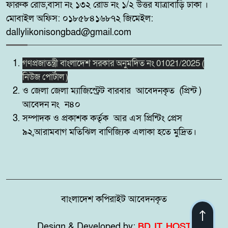
ফারুক রোড,বাসা নং ১৩২ রোড নং ১/২ উত্তর যাত্রাবাড়ি ঢাকা ।
মদনে প্রশাসনের অভিযানে নিষিদ্ধ
৮
বেড়জাল ও চায়না জাল পুড়িয়ে ধ্বংস,
মোবাইল অফিস: ০১৮৫৮৪১৬৮৭২ জিমেইল:
dallylikonisongbad@gmail.com
নরসিংদীর শিবপুরের বাঘাব
৯
গণপ্রজাতন্ত্রী বাংলাদেশ সরকার অনুমদিত নং 01021/2025 (
ইউনিয়নের ১০ অসহায় পরিবারের
মাঝে ঢেউটিন বিতরণ
নিউজ পোর্টাল )
ও জেলা জেলা ম্যাজিস্ট্রেট বারবার আবেদনকৃত (প্রিন্ট )
বদলগাছীতে স্কুলের প্রধান শিক্ষক
আবেদন নং ন৪০
১০
কর্তৃক শিক্ষার্থীকে ধর্ষণ চেষ্টার
সম্পাদক ও প্রকাশক কর্তৃক আর এস প্রিন্টিং প্রেস
অভিযোগ, স্কুলে অগ্নিসংযোগ ও ভাংচুর
৯২,আরামবাগ মতিঝিল বাণিজ্যিক এলাকা হতে মুদ্রিত।
বাংলাদেশ কপিরাইট আবেদনকৃত
Design & Developed by:
BD IT HOST