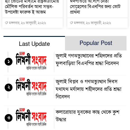
হ্যাঁ ভোটের মাধ্যমে রাষ্ট্রকাঠামোয়
ঈদগাঁওয়ে আ.লীগ নেতা
মৌলিক পরিবর্তন আনা সম্ভব-
সোহেলের বিএনপির জন্য ভোট
উপদেষ্টা ফারুক ই আজম
প্রার্থনা
মঙ্গলবার, ২০ জানুয়ারী, ২০২৬
মঙ্গলবার, ২০ জানুয়ারী, ২০২৬
Popular Post
Last Update
জুলাই গণঅভ্যুত্থানের শহিদদের প্রতি
১
ফুলবাড়িয়া বিএনপির শ্রদ্ধা নিবেদন
জুলাই বিপ্লব ও গণঅভ্যুত্থান দিবস
২
যথাযথ মর্যাদায় শহীদদের প্রতি শ্রদ্ধা
নিবেদন
কলারোয়ার যুবকের কাছ থেকে কুশ
৩
উদ্ধার