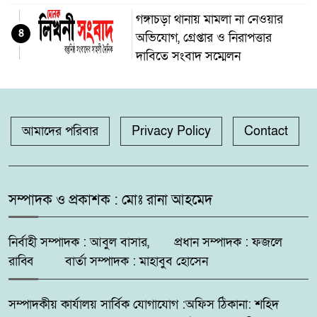
গঙ্গাচড়া থানায় মামলা না নেওয়ার
৪
অভিযোগ, গ্রেপ্তার ও নিরাপত্তার
দাবিতে সংবাদ সম্মেলন
দুমকির আঙ্গারিয়ায় চেয়ারম্যান প্রার্থী
৫
দেলোয়ার খানের মতবিনিময় সভা
আমাদের পরিবার
Privacy Policy
Contact
কুষ্টিয়ায় ‘ভিলেজ বয়েজ ক্লাব’র
৬
উদ্যোগে মাদকবিরোধী ও
সচেতনতামূলক মিনি ফুটবল টুর্নামেন্ট
সম্পাদক ও প্রকাশক : মোঃ রানা আহমেদ
২০২৬ অনুষ্ঠিত
নির্বাহী সম্পাদক : আবুল বাসার, প্রধান সম্পাদক : ফজলে
সিলেট রেঞ্জের মধ্যে শ্রেষ্ট অফিসার
রাব্বি বার্তা সম্পাদক : মাহাবুব হোসেন
৭
হিসেবে সম্মাননাপত্র গ্রহন করেন দিরাই
থানার ওসি মোঃ আমিনুল ইসলাম
সম্পাদকীয় কার্যালয় সার্বিক যোগাযোগ :অফিস ঠিকানা: শহিদ