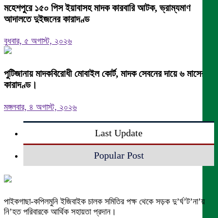
মহেশপুরে ১৫০ পিস ইয়াবাসহ মাদক কারবারি আটক, ভ্রাম্যমাণ
আদালতে দুইজনের কারাদণ্ড
বুধবার, ৫ অগাস্ট, ২০২৬
পুটিজানায় মাদকবিরোধী মোবাইল কোর্ট, মাদক সেবনের দায়ে ৬ মাসের
কারাদণ্ড।
মঙ্গলবার, ৪ অগাস্ট, ২০২৬
Last Update
Popular Post
পাইকগাছা-কপিলমুনি ইজিবাইক চালক সমিতির পক্ষ থেকে সড়ক দু’র্ঘ’ট’না’য়
নি’হত পরিবারকে আর্থিক সহায়তা প্রদান।