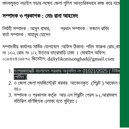
মাদকমুক্ত নড়াইল গড়ার লক্ষ্যে জেলা পুলিশ আন্তরিকভাবে কাজ করে যাচ্ছে।
সম্পাদক ও প্রকাশক : মোঃ রানা আহমেদ
নির্বাহী সম্পাদক : আবুল বাসার, প্রধান সম্পাদক : ফজলে রাব্বি
বার্তা সম্পাদক : মাহাবুব হোসেন
সম্পাদকীয় কার্যালয় সার্বিক যোগাযোগ :অফিস ঠিকানা: শহিদ ফারুক রোড,বাসা
নং ১৩২ রোড নং ১/২ উত্তর যাত্রাবাড়ি ঢাকা । মোবাইল অফিস:
০১৮৫৮৪১৬৮৭২ জিমেইল: dallylikonisongbad@gmail.com
গণপ্রজাতন্ত্রী বাংলাদেশ সরকার অনুমদিত নং 01021/2025 ( নিউজ
পোর্টাল )
ও জেলা জেলা ম্যাজিস্ট্রেট বারবার আবেদনকৃত (প্রিন্ট ) আবেদন নং
ন৪০
সম্পাদক ও প্রকাশক কর্তৃক আর এস প্রিন্টিং প্রেস ৯২,আরামবাগ
মতিঝিল বাণিজ্যিক এলাকা হতে মুদ্রিত।