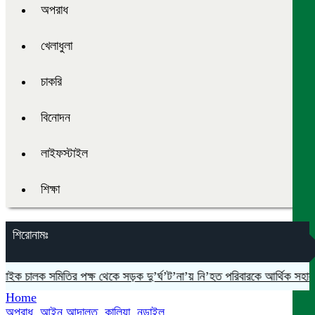
অপরাধ
খেলাধুলা
চাকরি
বিনোদন
লাইফস্টাইল
শিক্ষা
শিরোনামঃ
চালক সমিতির পক্ষ থেকে সড়ক দু’র্ঘ’ট’না’য় নি’হত পরিবারকে আর্থিক সহায়তা প
Home
অপরাধ
,
আইন আদালত
,
কালিয়া
,
নড়াইল