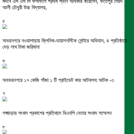
মদনে এস এস সি ফলাফলে প্রথম স্থান অধিকার করেলেন, ফতেপুর সৈয়দ
আলী চৌধুরী উচ্চ বিদ্যালয়,
৫
অভয়নগরে নওয়াপাড়ায় ক্লিনিক-ডায়াগনস্টিক সেন্টারে অভিযান, ৪ প্রতিষ্ঠানে
দেড় লাখ টাকা জরিমানা
৬
অযভয়নগরে ১৭ কেজি গাঁজা ১ টি প্রাইভেট কার আটকসহ আটক -৩
৭
গঙ্গাচড়ায় সংবাদ প্রকাশের প্রতিবাদে বিএনপি নেতার সংবাদ সম্মেলন
৮