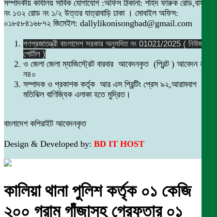
সম্পাদকীয় কার্যালয় সার্বিক যোগাযোগ :অফিস ঠিকানা: শহিদ ফারুক রোড,বাসা
নং ১৩২ রোড নং ১/২ উত্তর যাত্রাবাড়ি ঢাকা । মোবাইল অফিস:
০১৮৫৮৪১৬৮৭২ জিমেইল: dallylikonisongbad@gmail.com
গণপ্রজাতন্ত্রী বাংলাদেশ সরকার অনুমদিত নং 01021/2025 ( নিউজ
পোর্টাল )
ও জেলা জেলা ম্যাজিস্ট্রেট বারবার আবেদনকৃত (প্রিন্ট ) আবেদন নং
ন৪০
সম্পাদক ও প্রকাশক কর্তৃক আর এস প্রিন্টিং প্রেস ৯২,আরামবাগ
মতিঝিল বাণিজ্যিক এলাকা হতে মুদ্রিত।
বাংলাদেশ কপিরাইট আবেদনকৃত
Design & Developed by:
BD IT HOST
কালিয়া থানা পুলিশ কর্তৃক ০১ কেজি
২০০ গ্রাম গাঁজাসহ গ্রেফতার ০১