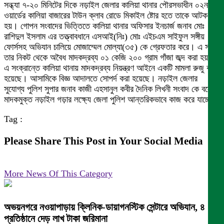
সন্ধ্যা ৭-২০ মিনিটের দিকে নড়াইল জেলার কালিয়া থানার পৌরসভাধীন ০২নং
ওয়ার্ডের কালিয়া বাজারের টাউন ক্লাব রোডে মিকাইল ষ্টোর হতে তাকে আটক করা
হয়। গোপন সংবাদের ভিত্তিতে কালিয়া থানার অফিসার ইনচার্জ জনাব মোঃ
রাশিদুল ইসলাম এর তত্ত্বাবধানে এসআই(নিঃ) মোঃ এইচএম সাইফুল সঙ্গীয়
ফোর্সসহ অভিযান চালিয়ে মোজাম্মেল মোল্যা(৩৫) কে গ্রেফতার করে। এ সময়
তার নিকট থেকে অবৈধ মাদকদ্রব্য ০১ কেজি ২০০ গ্রাম গাঁজা জব্দ করা হয়।
এ সংক্রান্তে কালিয়া থানায় মাদকদ্রব্য নিয়ন্ত্রণ আইনে একটি মামলা রুজু করা
হয়েছে। আসামিকে বিজ্ঞ আদালতে সোপর্দ করা হয়েছে। নড়াইল জেলার
সুযোগ্য পুলিশ সুপার জনাব কাজী এহসানুল কবীর দৈনিক লিখনী সংবাদ কে বলেন,
মাদকমুক্ত নড়াইল গড়ার লক্ষ্যে জেলা পুলিশ আন্তরিকভাবে কাজ করে যাচ্ছে।
Tag :
Please Share This Post in Your Social Media
More News Of This Category
অভয়নগরে নওয়াপাড়ায় ক্লিনিক-ডায়াগনস্টিক সেন্টারে অভিযান, ৪
প্রতিষ্ঠানে দেড় লাখ টাকা জরিমানা