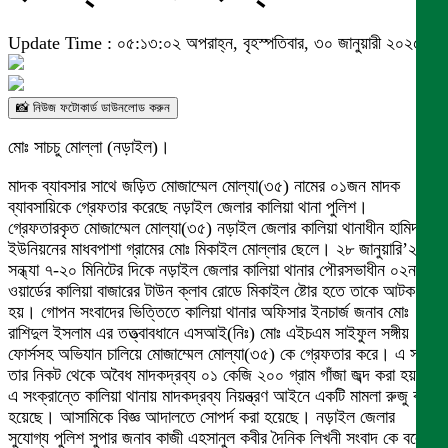
Update Time : ০৫:১৩:০২ অপরাহ্ন, বৃহস্পতিবার, ৩০ জানুয়ারী ২০২৫
📸 নিউজ ফটোকার্ড ডাউনলোড করুন
মোঃ সাচচু মোল্লা (নড়াইল)।
মাদক ব্যাবসার সাথে জড়িত মোজাম্মেল মোল্যা(৩৫) নামের ০১জন মাদক
ব্যাবসায়িকে গ্রেফতার করেছে নড়াইল জেলার কালিয়া থানা পুলিশ।
গ্রেফতারকৃত মোজাম্মেল মোল্যা(৩৫) নড়াইল জেলার কালিয়া থানাধীন হামিদপুর
ইউনিয়নের মাধবপাশা গ্রামের মোঃ মিকাইল মোল্লার ছেলে। ২৮ জানুয়ারি’২৫
সন্ধ্যা ৭-২০ মিনিটের দিকে নড়াইল জেলার কালিয়া থানার পৌরসভাধীন ০২নং
ওয়ার্ডের কালিয়া বাজারের টাউন ক্লাব রোডে মিকাইল ষ্টোর হতে তাকে আটক করা
হয়। গোপন সংবাদের ভিত্তিতে কালিয়া থানার অফিসার ইনচার্জ জনাব মোঃ
রাশিদুল ইসলাম এর তত্ত্বাবধানে এসআই(নিঃ) মোঃ এইচএম সাইফুল সঙ্গীয়
ফোর্সসহ অভিযান চালিয়ে মোজাম্মেল মোল্যা(৩৫) কে গ্রেফতার করে। এ সময়
তার নিকট থেকে অবৈধ মাদকদ্রব্য ০১ কেজি ২০০ গ্রাম গাঁজা জব্দ করা হয়।
এ সংক্রান্তে কালিয়া থানায় মাদকদ্রব্য নিয়ন্ত্রণ আইনে একটি মামলা রুজু করা
হয়েছে। আসামিকে বিজ্ঞ আদালতে সোপর্দ করা হয়েছে। নড়াইল জেলার
সুযোগ্য পুলিশ সুপার জনাব কাজী এহসানুল কবীর দৈনিক লিখনী সংবাদ কে বলেন,