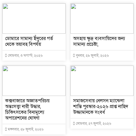
ডোমারে সামান্য ইঁদুরের গর্ত
অসহায় ক্ষুদ্র ব্যবসায়িদের জন্য
থেকে ভয়াবহ বিপর্যয়
সামান্য প্রচেষ্টা,
সোমবার, ৩ অগাস্ট, ২০২৬
বুধবার, ২৯ জুলাই, ২০২৬
কক্সবাজারে অজ্ঞাতপরিচয়
সমাজসেবায় নেলসন ম্যান্ডেলা
অন্তঃসত্ত্বা নারী উদ্ধার,
শান্তি পুরস্কার-২০২৬ প্রাপ্ত নাহিদ
চিকিৎসকের বিনামূল্যে
উজ্জামানকে সংবর্ধ
অপারেশনের ঘোষণা
সোমবার, ২৭ জুলাই, ২০২৬
মঙ্গলবার, ২৮ জুলাই, ২০২৬