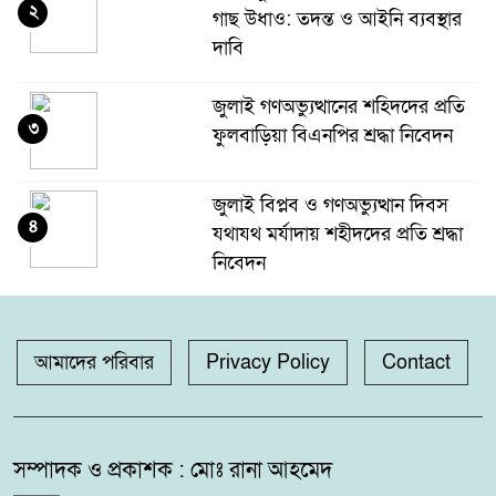
২
গাছ উধাও: তদন্ত ও আইনি ব্যবস্থার
দাবি
জুলাই গণঅভ্যুত্থানের শহিদদের প্রতি
৩
ফুলবাড়িয়া বিএনপির শ্রদ্ধা নিবেদন
জুলাই বিপ্লব ও গণঅভ্যুত্থান দিবস
৪
যথাযথ মর্যাদায় শহীদদের প্রতি শ্রদ্ধা
নিবেদন
কলারোয়ার যুবকের কাছ থেকে কুশ
৫
উদ্ধার
আমাদের পরিবার
Privacy Policy
Contact
গঙ্গাচড়া থানায় মামলা না নেওয়ার
৬
অভিযোগ, গ্রেপ্তার ও নিরাপত্তার
সম্পাদক ও প্রকাশক : মোঃ রানা আহমেদ
দাবিতে সংবাদ সম্মেলন