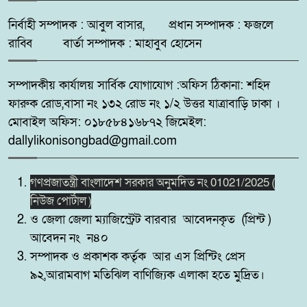
নির্বাহী সম্পাদক : আবুল বাসার, প্রধান সম্পাদক : ফজলে
দুমকির আঙ্গারিয়ায় চেয়ারম্যান প্রার্থী
৭
দেলোয়ার খানের মতবিনিময় সভা
রাব্বি বার্তা সম্পাদক : মাহাবুব হোসেন
সম্পাদকীয় কার্যালয় সার্বিক যোগাযোগ :অফিস ঠিকানা: শহিদ
কুষ্টিয়ায় ‘ভিলেজ বয়েজ ক্লাব’র
৮
ফারুক রোড,বাসা নং ১৩২ রোড নং ১/২ উত্তর যাত্রাবাড়ি ঢাকা ।
উদ্যোগে মাদকবিরোধী ও
সচেতনতামূলক মিনি ফুটবল টুর্নামেন্ট
মোবাইল অফিস: ০১৮৫৮৪১৬৮৭২ জিমেইল:
২০২৬ অনুষ্ঠিত
dallylikonisongbad@gmail.com
সিলেট রেঞ্জের মধ্যে শ্রেষ্ট অফিসার
গণপ্রজাতন্ত্রী বাংলাদেশ সরকার অনুমদিত নং 01021/2025 (
৯
হিসেবে সম্মাননাপত্র গ্রহন করেন দিরাই
নিউজ পোর্টাল )
থানার ওসি মোঃ আমিনুল ইসলাম
ও জেলা জেলা ম্যাজিস্ট্রেট বারবার আবেদনকৃত (প্রিন্ট )
আবেদন নং ন৪০
মদনে প্রশাসনের অভিযানে নিষিদ্ধ
সম্পাদক ও প্রকাশক কর্তৃক আর এস প্রিন্টিং প্রেস
১০
বেড়জাল ও চায়না জাল পুড়িয়ে ধ্বংস,
৯২,আরামবাগ মতিঝিল বাণিজ্যিক এলাকা হতে মুদ্রিত।