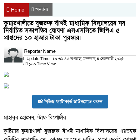
অন্যান্য
Home
কুমারখালীতে বুজরুক বাঁখই মাধ্যমিক বিদ্যালয়ের নব
নির্বাচিত সভাপতির ঘোষণা এসএসসিতে জিপিএ ৫
প্রাপ্তদের ১০ হাজার টাকা পুরস্কার।
Reporter Name
Update Time : ১০:৩১:৪৩ অপরাহ্ন, মঙ্গলবার, ৪ ফেব্রুয়ারী ২০২৫
/
১৬০ Time View
📸 নিউজ ফটোকার্ড ডাউনলোড করুন
মাহাবুব হোসেন, স্টাফ রিপোর্টার
কুষ্টিয়ার কুমারখালী বুজরুক বাঁখই মাধ্যমিক বিদ্যালয়ের এ্যাডহক
কমিটির সভাপতি মো. আরজু আহমেদ দায়িত্ব গ্রহণ করেই ঘোষণা