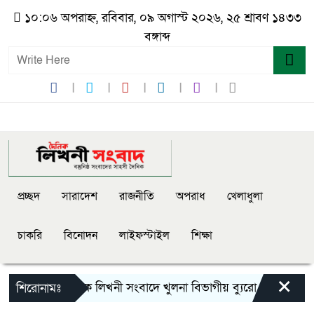
১০:০৬ অপরাহ্ন, রবিবার, ০৯ অগাস্ট ২০২৬, ২৫ শ্রাবণ ১৪৩৩
বঙ্গাব্দ
প্রচ্ছদ
সারাদেশ
রাজনীতি
অপরাধ
খেলাধুলা
চাকরি
বিনোদন
লাইফস্টাইল
শিক্ষা
×
দৈনিক লিখনী সংবাদে খুলনা বিভাগীয় ব্যুরো প্রধান হিসেব
শিরোনামঃ