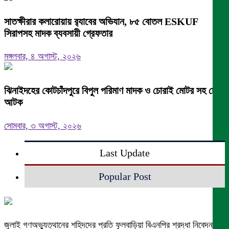
সাতক্ষীরার কলারোয়ায় র‍্যাবের অভিযান, ৮৫ বোতল ESKUF
সিরাপসহ মাদক ব্যবসায়ী গ্রেফতার
মঙ্গলবার, ৪ অগাস্ট, ২০২৬
ঝিনাইদহের কোটচাঁদপুরে বিপুল পরিমাণ মাদক ও চোরাই মোটর সহ চোর
আটক
সোমবার, ৩ অগাস্ট, ২০২৬
Last Update
Popular Post
জুলাই গণঅভ্যুত্থানের শহিদদের প্রতি ফুলবাড়িয়া বিএনপির শ্রদ্ধা নিবেদন