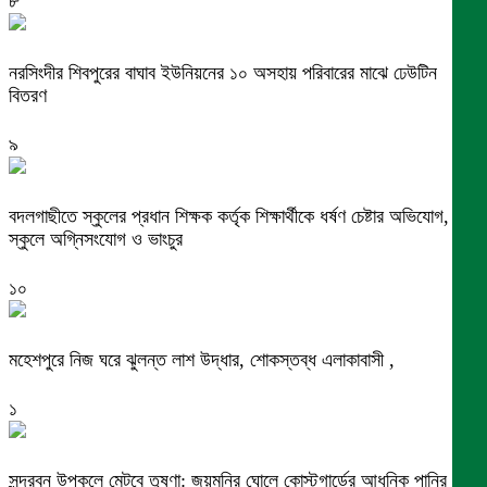
৮
নরসিংদীর শিবপুরের বাঘাব ইউনিয়নের ১০ অসহায় পরিবারের মাঝে ঢেউটিন
বিতরণ
৯
বদলগাছীতে স্কুলের প্রধান শিক্ষক কর্তৃক শিক্ষার্থীকে ধর্ষণ চেষ্টার অভিযোগ,
স্কুলে অগ্নিসংযোগ ও ভাংচুর
১০
মহেশপুরে নিজ ঘরে ঝুলন্ত লাশ উদ্ধার, শোকস্তব্ধ এলাকাবাসী ,
১
সুন্দরবন উপকূলে মেটবে তৃষ্ণা: জয়মনির ঘোলে কোস্টগার্ডের আধুনিক পানির