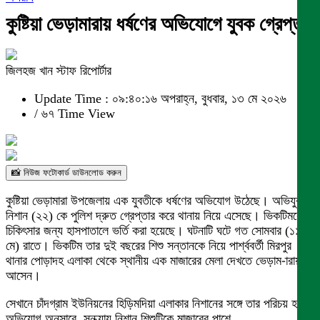
কুষ্টিয়া ভেড়ামারায় ধর্ষণের অভিযোগে যুবক গ্রেপ্তার
জিলহজ খান স্টাফ রিপোর্টার
Update Time : ০৯:৪০:১৬ অপরাহ্ন, বুধবার, ১৩ মে ২০২৬
/
৬৭ Time View
📸 নিউজ ফটোকার্ড ডাউনলোড করুন
কুষ্টিয়া ভেড়ামারা উপজেলায় এক যুবতীকে ধর্ষণের অভিযোগ উঠেছে। অভিযুক্ত
নিশান (২২) কে পুলিশ দ্রুত গ্রেপ্তার করে থানায় নিয়ে এসেছে। ভিকটিমকে
চিকিৎসার জন্য হাসপাতালে ভর্তি করা হয়েছে। ঘটনাটি ঘটে গত সোমবার (১১
মে) রাতে। ভিকটিম তার দুই বছরের শিশু সন্তানকে নিয়ে পার্শ্ববর্তী মিরপুর
থানার পোড়াদহ এলাকা থেকে স্থানীয় এক মাজারের মেলা দেখতে ভেড়াম-ারায়
আসেন।
সেখানে চাঁদগ্রাম ইউনিয়নের হিড়িমদিয়া এলাকার নিশানের সঙ্গে তার পরিচয় হয়।
অভিযোগ অনুসারে, সন্ধ্যায় নিশান শিশুটিকে মাজারের পাশে