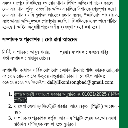
মঙ্গলবার দুপুরে ভিকটিমের বড় বোন থানায় লিখিত অভিযোগ দায়ের করলে
ভেড়ামারা থানা পুলিশ তাৎক্ষণিক অভিযান চালিয়ে নিশানকে গ্রেপ্তার করে।
ভেড়ামারা থানার ওসি মুহাম্মদ জাহেদুর রহমান বলেন, “অভিযোগ পাওয়ার সঙ্গে
সঙ্গে আমরা অভিযুক্তকে গ্রেপ্তার করেছি। ভিকটিমকে হাসপাতালে পাঠানো
হয়েছে। আইন অনুযায়ী প্রয়োজনীয় ব্যবস্থা গ্রহণ করা হবে।
সম্পাদক ও প্রকাশক : মোঃ রানা আহমেদ
নির্বাহী সম্পাদক : আবুল বাসার, প্রধান সম্পাদক : ফজলে রাব্বি
বার্তা সম্পাদক : মাহাবুব হোসেন
সম্পাদকীয় কার্যালয় সার্বিক যোগাযোগ :অফিস ঠিকানা: শহিদ ফারুক রোড,বাসা
নং ১৩২ রোড নং ১/২ উত্তর যাত্রাবাড়ি ঢাকা । মোবাইল অফিস:
০১৮৫৮৪১৬৮৭২ জিমেইল: dallylikonisongbad@gmail.com
গণপ্রজাতন্ত্রী বাংলাদেশ সরকার অনুমদিত নং 01021/2025 ( নিউজ
পোর্টাল )
ও জেলা জেলা ম্যাজিস্ট্রেট বারবার আবেদনকৃত (প্রিন্ট ) আবেদন নং
ন৪০
সম্পাদক ও প্রকাশক কর্তৃক আর এস প্রিন্টিং প্রেস ৯২,আরামবাগ
মতিঝিল বাণিজ্যিক এলাকা হতে মুদ্রিত।