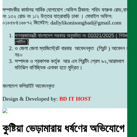
সম্পাদকীয় কার্যালয় সার্বিক যোগাযোগ :অফিস ঠিকানা: শহিদ ফারুক রোড,বাসা
নং ১৩২ রোড নং ১/২ উত্তর যাত্রাবাড়ি ঢাকা । মোবাইল অফিস:
০১৮৫৮৪১৬৮৭২ জিমেইল: dallylikonisongbad@gmail.com
গণপ্রজাতন্ত্রী বাংলাদেশ সরকার অনুমদিত নং 01021/2025 ( নিউজ
পোর্টাল )
ও জেলা জেলা ম্যাজিস্ট্রেট বারবার আবেদনকৃত (প্রিন্ট ) আবেদন নং
ন৪০
সম্পাদক ও প্রকাশক কর্তৃক আর এস প্রিন্টিং প্রেস ৯২,আরামবাগ
মতিঝিল বাণিজ্যিক এলাকা হতে মুদ্রিত।
বাংলাদেশ কপিরাইট আবেদনকৃত
Design & Developed by:
BD IT HOST
কুষ্টিয়া ভেড়ামারায় ধর্ষণের অভিযোগে