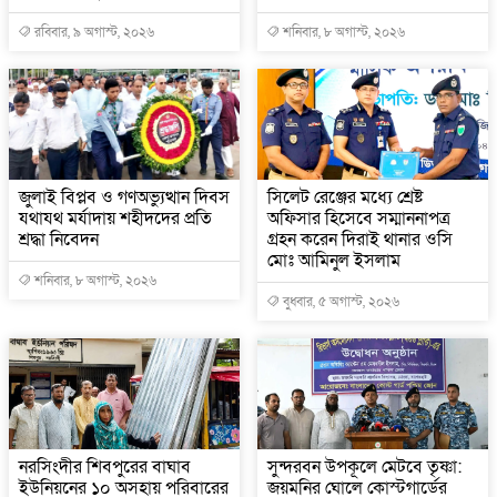
রবিবার, ৯ অগাস্ট, ২০২৬
শনিবার, ৮ অগাস্ট, ২০২৬
জুলাই বিপ্লব ও গণঅভ্যুত্থান দিবস
সিলেট রেঞ্জের মধ্যে শ্রেষ্ট
যথাযথ মর্যাদায় শহীদদের প্রতি
অফিসার হিসেবে সম্মাননাপত্র
শ্রদ্ধা নিবেদন
গ্রহন করেন দিরাই থানার ওসি
মোঃ আমিনুল ইসলাম
শনিবার, ৮ অগাস্ট, ২০২৬
বুধবার, ৫ অগাস্ট, ২০২৬
নরসিংদীর শিবপুরের বাঘাব
সুন্দরবন উপকূলে মেটবে তৃষ্ণা:
ইউনিয়নের ১০ অসহায় পরিবারের
জয়মনির ঘোলে কোস্টগার্ডের