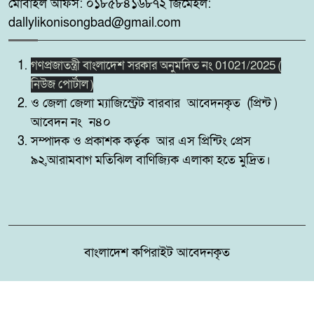
সচেতনতামূলক মিনি ফুটবল টুর্নামেন্ট
মোবাইল অফিস: ০১৮৫৮৪১৬৮৭২ জিমেইল:
২০২৬ অনুষ্ঠিত
dallylikonisongbad@gmail.com
সিলেট রেঞ্জের মধ্যে শ্রেষ্ট অফিসার
গণপ্রজাতন্ত্রী বাংলাদেশ সরকার অনুমদিত নং 01021/2025 (
৯
হিসেবে সম্মাননাপত্র গ্রহন করেন দিরাই
নিউজ পোর্টাল )
থানার ওসি মোঃ আমিনুল ইসলাম
ও জেলা জেলা ম্যাজিস্ট্রেট বারবার আবেদনকৃত (প্রিন্ট )
আবেদন নং ন৪০
মদনে প্রশাসনের অভিযানে নিষিদ্ধ
সম্পাদক ও প্রকাশক কর্তৃক আর এস প্রিন্টিং প্রেস
১০
বেড়জাল ও চায়না জাল পুড়িয়ে ধ্বংস,
৯২,আরামবাগ মতিঝিল বাণিজ্যিক এলাকা হতে মুদ্রিত।
বাংলাদেশ কপিরাইট আবেদনকৃত
Design & Developed by:
BD IT HOST