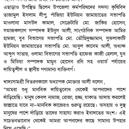
এছাড়াও উপস্থিত ছিলেন উপজেলা কর্মপরিষদের সদস্য কৃষিবিদ
তাজামুল ইসলাম দীপু, পাঁজিয়া ইউনিয়ন জামায়াতের সভাপতি
মাওলানা মাসউদ কামাল, সেক্রেটারি মো. জাকির হোসেন,
সমাজকল্যাণ সম্পাদক ইউনুস আলী, সাংগঠনিক সম্পাদক আমির
হামজা, যুব বিভাগের সভাপতি মো. তৌহিদুজ্জামান, সুফলাকাটি
ইউনিয়ন জামায়াতের সভাপতি মো. আবুল কাসেম আলী, অধ্যক্ষ
আব্দুস সাত্তার, ওলামা বিভাগের সভাপতি হাফেজ কাজী হেলাল, যুব
ও মিডিয়া সম্পাদক মামুন হোসেন রনি সহ ওয়ার্ড পর্যায়ের
দায়িত্বশীল ও স্থানীয় গণ্যমান্য ব্যক্তিবর্গ।
খাদ্যসামগ্রী বিতরণকালে অধ্যাপক মোক্তার আলী বলেন ,
“আমরা শুধু মানবিক দায়িত্ববোধ থেকেই আপনাদের পাশে
দাঁড়িয়েছি। মানুষ কেবল নামাজ, রোজা, হজ্জ, যাকাত আদায় করলেই
জান্নাতে যাবে না—মানবিক কাজেরও গুরুত্ব রয়েছে। অসহায় ও দুস্থ
মানুষের পাশে দাঁড়িয়ে তাদের সাহায্য করাও ইবাদতের অংশ। এই
সচেতনতাবোধ থেকেই আমরা আপনাদের কাছে সামান্য উপহার
নিয়ে এসেছি।”