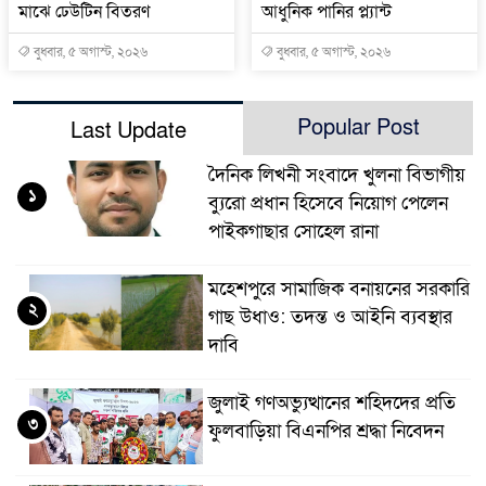
মাঝে ঢেউটিন বিতরণ
আধুনিক পানির প্ল্যান্ট
বুধবার, ৫ অগাস্ট, ২০২৬
বুধবার, ৫ অগাস্ট, ২০২৬
Popular Post
Last Update
দৈনিক লিখনী সংবাদে খুলনা বিভাগীয়
১
ব্যুরো প্রধান হিসেবে নিয়োগ পেলেন
পাইকগাছার সোহেল রানা
মহেশপুরে সামাজিক বনায়নের সরকারি
২
গাছ উধাও: তদন্ত ও আইনি ব্যবস্থার
দাবি
জুলাই গণঅভ্যুত্থানের শহিদদের প্রতি
৩
ফুলবাড়িয়া বিএনপির শ্রদ্ধা নিবেদন