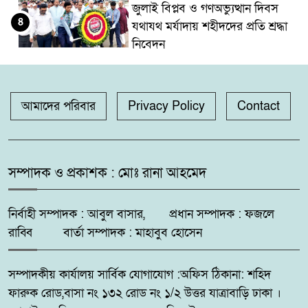
জুলাই বিপ্লব ও গণঅভ্যুত্থান দিবস
৪
যথাযথ মর্যাদায় শহীদদের প্রতি শ্রদ্ধা
নিবেদন
কলারোয়ার যুবকের কাছ থেকে কুশ
৫
উদ্ধার
আমাদের পরিবার
Privacy Policy
Contact
গঙ্গাচড়া থানায় মামলা না নেওয়ার
৬
অভিযোগ, গ্রেপ্তার ও নিরাপত্তার
সম্পাদক ও প্রকাশক : মোঃ রানা আহমেদ
দাবিতে সংবাদ সম্মেলন
নির্বাহী সম্পাদক : আবুল বাসার, প্রধান সম্পাদক : ফজলে
দুমকির আঙ্গারিয়ায় চেয়ারম্যান প্রার্থী
৭
দেলোয়ার খানের মতবিনিময় সভা
রাব্বি বার্তা সম্পাদক : মাহাবুব হোসেন
সম্পাদকীয় কার্যালয় সার্বিক যোগাযোগ :অফিস ঠিকানা: শহিদ
কুষ্টিয়ায় ‘ভিলেজ বয়েজ ক্লাব’র
৮
ফারুক রোড,বাসা নং ১৩২ রোড নং ১/২ উত্তর যাত্রাবাড়ি ঢাকা ।
উদ্যোগে মাদকবিরোধী ও