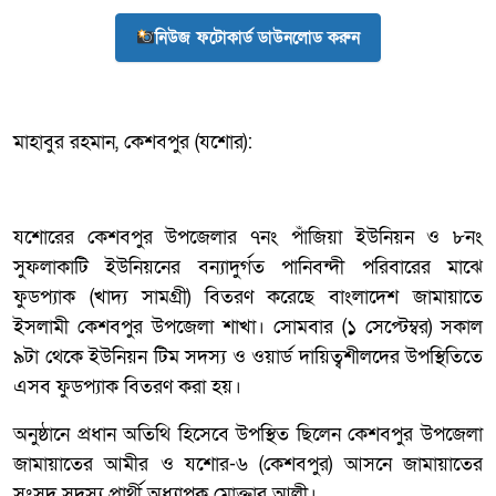
নিউজ ফটোকার্ড ডাউনলোড করুন
মাহাবুর রহমান, কেশবপুর (যশোর):
যশোরের কেশবপুর উপজেলার ৭নং পাঁজিয়া ইউনিয়ন ও ৮নং
সুফলাকাটি ইউনিয়নের বন্যাদুর্গত পানিবন্দী পরিবারের মাঝে
ফুডপ্যাক (খাদ্য সামগ্রী) বিতরণ করেছে বাংলাদেশ জামায়াতে
ইসলামী কেশবপুর উপজেলা শাখা। সোমবার (১ সেপ্টেম্বর) সকাল
৯টা থেকে ইউনিয়ন টিম সদস্য ও ওয়ার্ড দায়িত্বশীলদের উপস্থিতিতে
এসব ফুডপ্যাক বিতরণ করা হয়।
অনুষ্ঠানে প্রধান অতিথি হিসেবে উপস্থিত ছিলেন কেশবপুর উপজেলা
জামায়াতের আমীর ও যশোর-৬ (কেশবপুর) আসনে জামায়াতের
সংসদ সদস্য প্রার্থী অধ্যাপক মোক্তার আলী।