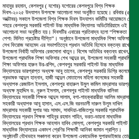
মাহাবুর রহমান, কেশবপুর ( যশোর) যশোরের কেশবপুরে বিশ্ব শিক্ষক
দিবস-২০২৫ উদযাপন উপলক্ষে আলোচনা সভা অনুষ্ঠিত হয়েছে। রবিবার (৫
অক্টোবর) সকালে উপজেলা বিশ্ব শিক্ষক দিবস উদযাপন কমিটির আয়োজনে পৌর
শহরে কেশবপুর সরকারি পাইলট উচ্চ মাধ্যমিক বিদ্যালয় অডিটোরিয়ামে ওই
আলোচনা সভা অনুষ্ঠিত হয়। দিবসটির এবারের প্রতিবাদ্য হলো “শিক্ষকতা
পেশা: মিলিত প্রচেষ্টার দীপ্তি”। অনুষ্ঠানে উপজেলা মাধ্যমিক শিক্ষা অফিসার
সেখ ফিরোজ আহমেদ এর সভাপতিত্বে প্রধান অতিথি হিসেবে বক্তব্য রাখেন
উপজেলা নির্বাহী অফিসার রেকসোনা খাতুন। বিশেষ অতিথির বক্তব্য রাখেন,
উপজেলা প্রাথমিক শিক্ষা অফিসার শেখ আব্দুর রব, উপজেলা সহকারী প্রাথমিক
শিক্ষা অফিসার হারুন উর-রশিদ, কেশবপুর সরকারি পাইলট উচ্চ মাধ্যমিক
বিদ্যালয়ের ভারপ্রাপ্ত অধ্যক্ষ আবু তালেব, কেশবপুর সরকারি ডিগ্রি কলেজের
প্রভাষক আব্দুল হান্নান, হাজী আব্দুল মোতালেব মহিলা কলেজের সহকারী
অধ্যাপক রেজাউল ইসলাম, কেশবপুর বাহারুল উমুল কামিল মাদ্রাসার ভারপ্রাপ্ত
অধ্যক্ষ মুহাদ্দিস ড. নুরুল ইসলাম, কেশবপুর পাইলট মাধ্যমিক বালিকা
বিদ্যালয়ের সহকারী শিক্ষক আব্দুস সালাম, বগা-শাহক্বারারীয়া আলিম মাদ্রাসার
সহকারী অধ্যাপক আবু হাসান, এস.এস.জি বরনডালী দারুল উলুম দাখিল
মাদ্রাসার সহকারী সুপার আঃ সামাদ, সাবদিয়া-বাজিতপুর সরকারি প্রাথমিক
বিদ্যালয়ের প্রধান শিক্ষক শাহিনুর রহমান শাহিন, ভরত-ভায়না মাধ্যমিক
বিদ্যালয়ের প্রধান শিক্ষক আহসান হাবিব মোল্লা, কেশবপুর সরকারি পাইলট উচ্চ
মাধ্যমিক বিদ্যালয়ের একাদশ শ্রেণির শিক্ষার্থী আনিকা জামান প্রাপ্তি।
অনুষ্ঠানটি যৌথভাবে সঞ্চালনা করেন উপজেলা একাডেমিক সুপারভাইজার তোরাবুল