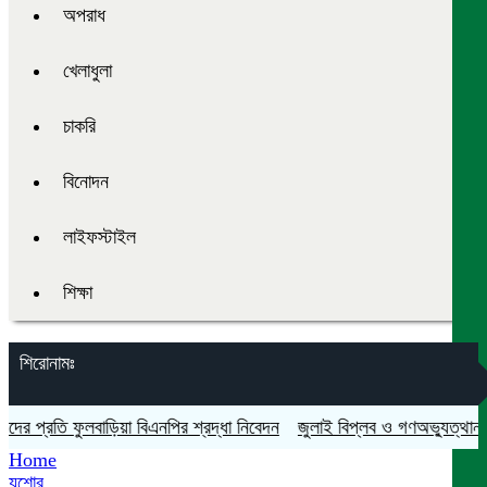
অপরাধ
খেলাধুলা
চাকরি
বিনোদন
লাইফস্টাইল
শিক্ষা
শিরোনামঃ
্রতি ফুলবাড়িয়া বিএনপির শ্রদ্ধা নিবেদন
জুলাই বিপ্লব ও গণঅভ্যুত্থান দিবস য
Home
যশোর