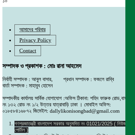
১০
আমাদের পরিবার
Privacy Policy
Contact
সম্পাদক ও প্রকাশক : মোঃ রানা আহমেদ
নির্বাহী সম্পাদক : আবুল বাসার, প্রধান সম্পাদক : ফজলে রাব্বি
বার্তা সম্পাদক : মাহাবুব হোসেন
সম্পাদকীয় কার্যালয় সার্বিক যোগাযোগ :অফিস ঠিকানা: শহিদ ফারুক রোড,বাসা
নং ১৩২ রোড নং ১/২ উত্তর যাত্রাবাড়ি ঢাকা । মোবাইল অফিস:
০১৮৫৮৪১৬৮৭২ জিমেইল: dallylikonisongbad@gmail.com
গণপ্রজাতন্ত্রী বাংলাদেশ সরকার অনুমদিত নং 01021/2025 ( নিউজ
পোর্টাল )