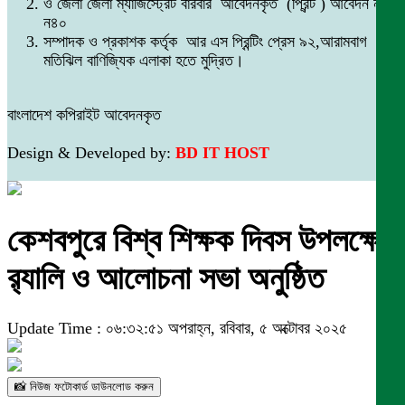
ও জেলা জেলা ম্যাজিস্ট্রেট বারবার আবেদনকৃত (প্রিন্ট ) আবেদন নং
ন৪০
সম্পাদক ও প্রকাশক কর্তৃক আর এস প্রিন্টিং প্রেস ৯২,আরামবাগ
মতিঝিল বাণিজ্যিক এলাকা হতে মুদ্রিত।
বাংলাদেশ কপিরাইট আবেদনকৃত
Design & Developed by:
BD IT HOST
কেশবপুরে বিশ্ব শিক্ষক দিবস উপলক্ষে
র‍্যালি ও আলোচনা সভা অনুষ্ঠিত
Update Time : ০৬:৩২:৫১ অপরাহ্ন, রবিবার, ৫ অক্টোবর ২০২৫
📸 নিউজ ফটোকার্ড ডাউনলোড করুন