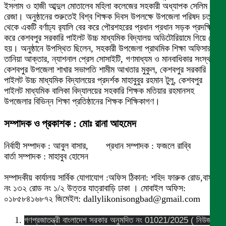
ইসলাম ও হাজী আব্দুল মোতালেব মহিলা কলেজের সহকারী অধ্যাপক সেলিম
রেজা। অনুষ্ঠানের শুরুতেই বিশ্ব শিক্ষক দিবস উপলক্ষে উপজেলা পরিষদ চত্বর
থেকে একটি বর্ণাঢ্য র
্যালি বের করে পৌরশহরের প্রধান প্রধান সড়ক প্রদক্ষিণ
করে কেশবপুর সরকারি পাইলট উচ্চ মাধ্যমিক বিদ্যালয় অডিটোরিয়ামে গিয়ে শেষ
হয়। অনুষ্ঠানে উপস্থিত ছিলেন, সহকারী উপজেলা প্রাথমিক শিক্ষা অফিসার
তানিয়া আক্তার, ন্যাশনাল প্রেস সোসাইটি, গণমাধ্যম ও মানবাধিকার সংস্থা
কেশবপুর উপজেলা শাখার সভাপতি শামীম আখতার মুকুল, কেশবপুর সরকারি
পাইলট উচ্চ মাধ্যমিক বিদ্যালয়ের প্রদর্শক মাহাবুবুর রহমান টুলু, কেশবপুর
পাইলট মাধ্যমিক বালিকা বিদ্যালয়ের সহকারি শিক্ষক মতিয়ার রহমানসহ
উপজেলার বিভিন্ন শিক্ষা প্রতিষ্ঠানের শিক্ষক শিক্ষিকাগণ।
সম্পাদক ও প্রকাশক : মোঃ রানা আহমেদ
নির্বাহী সম্পাদক : আবুল বাসার, প্রধান সম্পাদক : ফজলে রাব্বি
বার্তা সম্পাদক : মাহাবুব হোসেন
সম্পাদকীয় কার্যালয় সার্বিক যোগাযোগ :অফিস ঠিকানা: শহিদ ফারুক রোড,বাসা
নং ১৩২ রোড নং ১/২ উত্তর যাত্রাবাড়ি ঢাকা । মোবাইল অফিস:
০১৮৫৮৪১৬৮৭২ জিমেইল: dallylikonisongbad@gmail.com
গণপ্রজাতন্ত্রী বাংলাদেশ সরকার অনুমদিত নং 01021/2025 ( নিউজ