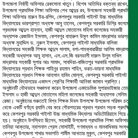
উপজেলা নির্বাহী অফিসার রেকসোনা খাতুন। বিশেষ অতিথির বক্তব্য রাখেন,
উপজেলা প্রাথমিক শিক্ষা অফিসার শেখ আব্দুর রব, উপজেলা সহকারী প্রাথমিক
শিক্ষা অফিসার হারুন উর-রশিদ, কেশবপুর সরকারি পাইলট উচ্চ মাধ্যমিক
বিদ্যালয়ের ভারপ্রাপ্ত অধ্যক্ষ আবু তালেব, কেশবপুর সরকারি ডিগ্রি কলেজের
প্রভাষক আব্দুল হান্নান, হাজী আব্দুল মোতালেব মহিলা কলেজের সহকারী
অধ্যাপক রেজাউল ইসলাম, কেশবপুর বাহারুল উমুল কামিল মাদ্রাসার ভারপ্রাপ্ত
অধ্যক্ষ মুহাদ্দিস ড. নুরুল ইসলাম, কেশবপুর পাইলট মাধ্যমিক বালিকা
বিদ্যালয়ের সহকারী শিক্ষক আব্দুস সালাম, বগা-শাহক্বারারীয়া আলিম মাদ্রাসার
সহকারী অধ্যাপক আবু হাসান, এস.এস.জি বরনডালী দারুল উলুম দাখিল
মাদ্রাসার সহকারী সুপার আঃ সামাদ, সাবদিয়া-বাজিতপুর সরকারি প্রাথমিক
বিদ্যালয়ের প্রধান শিক্ষক শাহিনুর রহমান শাহিন, ভরত-ভায়না মাধ্যমিক
বিদ্যালয়ের প্রধান শিক্ষক আহসান হাবিব মোল্লা, কেশবপুর সরকারি পাইলট উচ্চ
মাধ্যমিক বিদ্যালয়ের একাদশ শ্রেণির শিক্ষার্থী আনিকা জামান প্রাপ্তি।
অনুষ্ঠানটি যৌথভাবে সঞ্চালনা করেন উপজেলা একাডেমিক সুপারভাইজার তোরাবুল
ইসলাম ও হাজী আব্দুল মোতালেব মহিলা কলেজের সহকারী অধ্যাপক সেলিম
রেজা। অনুষ্ঠানের শুরুতেই বিশ্ব শিক্ষক দিবস উপলক্ষে উপজেলা পরিষদ চত্বর
থেকে একটি বর্ণাঢ্য র
্যালি বের করে পৌরশহরের প্রধান প্রধান সড়ক প্রদক্ষিণ
করে কেশবপুর সরকারি পাইলট উচ্চ মাধ্যমিক বিদ্যালয় অডিটোরিয়ামে গিয়ে শেষ
হয়। অনুষ্ঠানে উপস্থিত ছিলেন, সহকারী উপজেলা প্রাথমিক শিক্ষা অফিসার
তানিয়া আক্তার, ন্যাশনাল প্রেস সোসাইটি, গণমাধ্যম ও মানবাধিকার সংস্থা
কেশবপুর উপজেলা শাখার সভাপতি শামীম আখতার মুকুল, কেশবপুর সরকারি