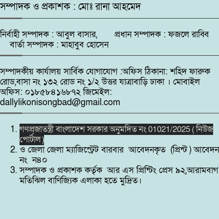
ফটিকছড়িতে ‘তাজকিয়া হেলথ
সম্পাদক ও প্রকাশক : মোঃ রানা আহমেদ
ক্যাম্প-২০২৬’, প্রায় ৭০০ জনের
৭
স্বাস্থ্যসেবা প্রদান,
নির্বাহী সম্পাদক : আবুল বাসার, প্রধান সম্পাদক : ফজলে রাব্বি
বার্তা সম্পাদক : মাহাবুব হোসেন
ঝিনাইদহের কালীগঞ্জে সরকারি অনুদানের
চেক বিতরণ
৮
সম্পাদকীয় কার্যালয় সার্বিক যোগাযোগ :অফিস ঠিকানা: শহিদ ফারুক
রোড,বাসা নং ১৩২ রোড নং ১/২ উত্তর যাত্রাবাড়ি ঢাকা । মোবাইল
পলাশবাড়ীতে প্রথম শ্রেণির শিক্ষার্থীর পেট
অফিস: ০১৮৫৮৪১৬৮৭২ জিমেইল:
মুচড়ে ও বেঞ্চে শুইয়ে নির্যাতনের
dallylikonisongbad@gmail.com
৯
অভিযোগ শিক্ষক মিথুনের বিরুদ্ধে
গণপ্রজাতন্ত্রী বাংলাদেশ সরকার অনুমদিত নং 01021/2025 ( নিউজ
উপকূলের মানুষের পাশে কোস্টগার্ড:
পোর্টাল )
শরণখোলায় ২৫৫ জনকে বিনামূল্যে
১০
ও জেলা জেলা ম্যাজিস্ট্রেট বারবার আবেদনকৃত (প্রিন্ট ) আবেদন
চিকিৎসা সেবা ও ওষুধ বিতরণ।
নং ন৪০
সম্পাদক ও প্রকাশক কর্তৃক আর এস প্রিন্টিং প্রেস ৯২,আরামবাগ
মতিঝিল বাণিজ্যিক এলাকা হতে মুদ্রিত।