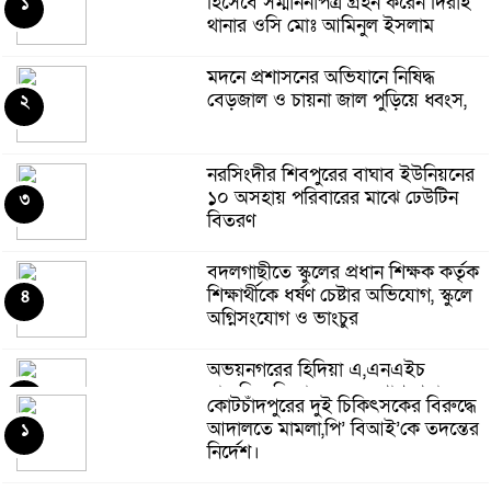
হিসেবে সম্মাননাপত্র গ্রহন করেন দিরাই
১
থানার ওসি মোঃ আমিনুল ইসলাম
মদনে প্রশাসনের অভিযানে নিষিদ্ধ
বেড়জাল ও চায়না জাল পুড়িয়ে ধ্বংস,
২
নরসিংদীর শিবপুরের বাঘাব ইউনিয়নের
১০ অসহায় পরিবারের মাঝে ঢেউটিন
৩
বিতরণ
বদলগাছীতে স্কুলের প্রধান শিক্ষক কর্তৃক
শিক্ষার্থীকে ধর্ষণ চেষ্টার অভিযোগ, স্কুলে
৪
অগ্নিসংযোগ ও ভাংচুর
অভয়নগরের হিদিয়া এ,এনএইচ
মাধ্যমিক বিদ্যালয়ের ভরপ্রাপ্ত প্রধান
৫
কোটচাঁদপুরের দুই চিকিৎসকের বিরুদ্ধে
শিক্ষক শাহনাজ পারভীনের বিরুদ্ধে
আদালতে মামলা,পি’ বিআই’কে তদন্তের
১
অনিয়মের অভিযোগ
নির্দেশ।
মহেশপুরে ১৫০ পিস ইয়াবাসহ মাদক