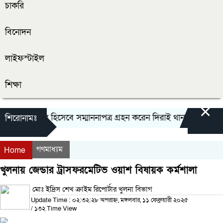
চাকরি
বিনোদন
লাইফস্টাইল
শিক্ষা
×
 শ্রেষ্ট অফিসার হিসেবে সম্মাননাপত্র গ্রহন করেন দিরাই থানার ওসি মোঃ
শিরোনামঃ
গণমাধ্যম
Home
খুলনায় জেন্ডার ট্রাসফরমেটিভ ওয়াশ বিষায়ক কর্মশালা
মোঃ ইদ্রিস শেখ ক্রাইম রিপোর্টার খুলনা বিভাগ
Update Time : ০২:৩২:২৮ অপরাহ্ন, মঙ্গলবার, ১১ ফেব্রুয়ারী ২০২৫
/
১৩২ Time View