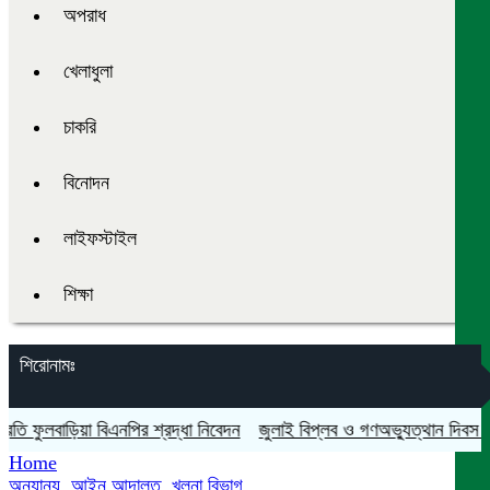
অপরাধ
খেলাধুলা
চাকরি
বিনোদন
লাইফস্টাইল
শিক্ষা
শিরোনামঃ
ুলবাড়িয়া বিএনপির শ্রদ্ধা নিবেদন
জুলাই বিপ্লব ও গণঅভ্যুত্থান দিবস যথাযথ মর
Home
অন্যান্য
,
আইন আদালত
,
খুলনা বিভাগ