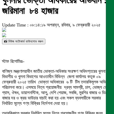
খুলনায় ভোক্তা অধিকারের অভিযান :
জরিমানা ৮৪ হাজার
Update Time : ০৮:১৪:১৯ অপরাহ্ন, রবিবার, ৯ ফেব্রুয়ারী ২০২৫
📸 নিউজ ফটোকার্ড ডাউনলোড করুন
স্টাফ রিপোর্টারঃ-
বাণিজ্য মন্ত্রণালয়াধীন জাতীয় ভোক্তা-অধিকার সংরক্ষণ অধিদপ্তরের খুলনা
বিভাগীয় ও খুলনা বিভাগের আওতাধীন বিভিন্ন জেলা কার্যালয় কতৃক ০৯
ফেব্রুয়ারী ২০২৫ তারিখ ভোক্তা অধিকারের ৬ টি টিম তদারকিমূলক অভিযান
পরিচালনা করে। এসময়ে নিত্য প্রয়োজনীয় দ্রব্য সামগ্রী, চাল, ভোজ্য তেল,
গ্যাস, ঔষধ, ডায়াগনস্টিক, আলু, দেশি পেয়াজ, সবজি, মুরগির বাজার ও ডিমের
বাজার দর ও ক্রয় ভাউচার যাচাই করা হয় এবং সকল ব্যবসায়ীকে সরকার
নির্ধারিত মূল্যে পণ্য বিক্রির নির্দেশনা দেয়া হয়।
তদারকিকালে সরকার নির্ধারিত মূল্যে নিত্য প্রয়োজনীয় পণ্য বিক্রির জন্য