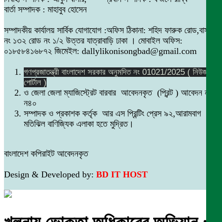
বার্তা সম্পাদক : মাহাবুব হোসেন
সম্পাদকীয় কার্যালয় সার্বিক যোগাযোগ :অফিস ঠিকানা: শহিদ ফারুক রোড,বাসা
নং ১৩২ রোড নং ১/২ উত্তর যাত্রাবাড়ি ঢাকা । মোবাইল অফিস:
০১৮৫৮৪১৬৮৭২ জিমেইল: dallylikonisongbad@gmail.com
গণপ্রজাতন্ত্রী বাংলাদেশ সরকার অনুমদিত নং 01021/2025 ( নিউজ
পোর্টাল )
ও জেলা জেলা ম্যাজিস্ট্রেট বারবার আবেদনকৃত (প্রিন্ট ) আবেদন নং
ন৪০
সম্পাদক ও প্রকাশক কর্তৃক আর এস প্রিন্টিং প্রেস ৯২,আরামবাগ
মতিঝিল বাণিজ্যিক এলাকা হতে মুদ্রিত।
বাংলাদেশ কপিরাইট আবেদনকৃত
Design & Developed by:
BD IT HOST