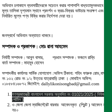
অভিযান চলাকালে ব্যবসায়ীদেরকে সচেতন করার পাশাপাশি বাধ্যতামূলকভাবে
মূল্য তালিকা দৃশ্যমান স্থানে প্রদর্শন ও ক্রয়-বিক্রয় ভাউচার সংরক্ষণ এবং
নির্ধারিত মূল্যে পণ্য বিক্রি করার নির্দেশনা দেয়া হয়।
জনস্বার্থে অভিযান অব্যাহত থাকবে।
সম্পাদক ও প্রকাশক : মোঃ রানা আহমেদ
নির্বাহী সম্পাদক : আবুল বাসার, প্রধান সম্পাদক : ফজলে রাব্বি
বার্তা সম্পাদক : মাহাবুব হোসেন
সম্পাদকীয় কার্যালয় সার্বিক যোগাযোগ :অফিস ঠিকানা: শহিদ ফারুক রোড,বাসা
নং ১৩২ রোড নং ১/২ উত্তর যাত্রাবাড়ি ঢাকা । মোবাইল অফিস:
০১৮৫৮৪১৬৮৭২ জিমেইল: dallylikonisongbad@gmail.com
গণপ্রজাতন্ত্রী বাংলাদেশ সরকার অনুমদিত নং 01021/2025 ( নিউজ
পোর্টাল )
ও জেলা জেলা ম্যাজিস্ট্রেট বারবার আবেদনকৃত (প্রিন্ট ) আবেদন নং
ন৪০