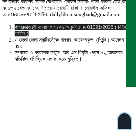
সম্পাদকীয় কার্যালয় সার্বিক যোগাযোগ :অফিস ঠিকানা: শহিদ ফারুক রোড,বাসা
নং ১৩২ রোড নং ১/২ উত্তর যাত্রাবাড়ি ঢাকা । মোবাইল অফিস:
০১৮৫৮৪১৬৮৭২ জিমেইল: dallylikonisongbad@gmail.com
গণপ্রজাতন্ত্রী বাংলাদেশ সরকার অনুমদিত নং 01021/2025 ( নিউজ
পোর্টাল )
ও জেলা জেলা ম্যাজিস্ট্রেট বারবার আবেদনকৃত (প্রিন্ট ) আবেদন নং
ন৪০
সম্পাদক ও প্রকাশক কর্তৃক আর এস প্রিন্টিং প্রেস ৯২,আরামবাগ
মতিঝিল বাণিজ্যিক এলাকা হতে মুদ্রিত।