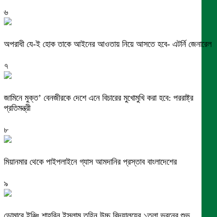
৬
অপরাধী যে-ই হোক তাকে আইনের আওতায় নিয়ে আসতে হবে- এটর্নি জেনারেল
৭
জামিনে মুক্ত’ বেনজীরকে দেশে এনে বিচারের মুখোমুখি করা হবে: পররাষ্ট্র
প্রতিমন্ত্রী
৮
মিয়ানমার থেকে পাইপলাইনে গ্যাস আমদানির প্রস্তাব বাংলাদেশের
৯
ডোমারে ইঞ্জিঃ শাহরিন ইসলাম তুহিন উচ্চ বিদ্যালয়ের ১তলা ভবনের শুভ