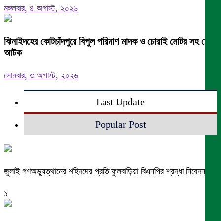
মঙ্গলবার, ৪ অগাস্ট, ২০২৬
ঝিনাইদহের কোটচাঁদপুরে বিপুল পরিমাণ মাদক ও চোরাই মোটর সহ চোর
আটক
সোমবার, ৩ অগাস্ট, ২০২৬
Last Update
Popular Post
জুলাই গণঅভ্যুত্থানের শহিদদের প্রতি ফুলবাড়িয়া বিএনপির শ্রদ্ধা নিবেদন
১