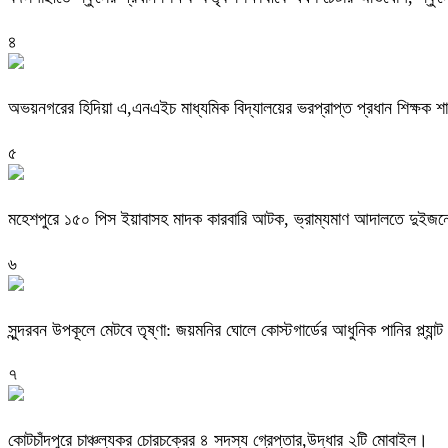
৪
অভয়নগরের হিদিয়া এ,এনএইচ মাধ্যমিক বিদ্যালয়ের ভরপ্রাপ্ত প্রধান শিক্ষক 
৫
মহেশপুরে ১৫০ পিস ইয়াবাসহ মাদক কারবারি আটক, ভ্রাম্যমাণ আদালতে দুইজনে
৬
সুন্দরবন উপকূলে মেটবে তৃষ্ণা: জয়মনির ঘোলে কোস্টগার্ডের আধুনিক পানির প্ল্যান্ট
৭
কোটচাঁদপুরে চাঞ্চল্যকর চোরচক্রের ৪ সদস্য গ্রেপ্তার,উদ্ধার ২টি মোবাইল।