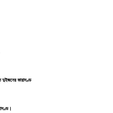
,
 দুইজনের কারাদণ্ড
রাদণ্ড।