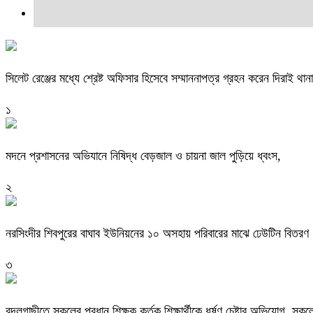
সিলেট রেঞ্জের মধ্যে শ্রেষ্ট অফিসার হিসেবে সম্মাননাপত্র গ্রহন করেন দিরাই 
১
মদনে প্রশাসনের অভিযানে নিষিদ্ধ বেড়জাল ও চায়না জাল পুড়িয়ে ধ্বংস,
২
নরসিংদীর শিবপুরের বাঘাব ইউনিয়নের ১০ অসহায় পরিবারের মাঝে ঢেউটিন বিতরণ
৩
বদলগাছীতে স্কুলের প্রধান শিক্ষক কর্তৃক শিক্ষার্থীকে ধর্ষণ চেষ্টার অভিযোগ, স্ক