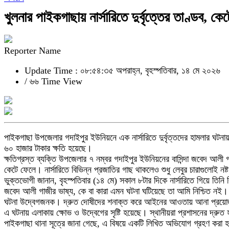
খুলনার পাইকগাছায় নার্সারিতে দুর্বৃত্তের তাণ্ডব, 
Reporter Name
Update Time : ০৮:৫৪:৩৫ অপরাহ্ন, বৃহস্পতিবার, ১৪ মে ২০২৬
/
৬৬ Time View
পাইকগাছা উপজেলার গদাইপুর ইউনিয়নে এক নার্সারিতে দুর্বৃত্তদের হামলার ঘটনায়
৬০ হাজার টাকার ক্ষতি হয়েছে।
ক্ষতিগ্রস্ত ব্যক্তি উপজেলার ৭ নম্বর গদাইপুর ইউনিয়নের বাসিন্দা জবেদ আলী গ
কেটে ফেলে। নার্সারিতে বিভিন্ন প্রজাতির গাছ থাকলেও শুধু লেবুর চারাগুলোই নষ
ভুক্তভোগী জানান, বৃহস্পতিবার (১৪ মে) সকাল ৮টার দিকে নার্সারিতে গিয়ে 
জবেদ আলী গাজীর ভাষ্য, কে বা কারা এমন ঘটনা ঘটিয়েছে তা আমি নিশ্চিত নই। 
ঘটনা উদ্বেগজনক। দ্রুত দোষীদের শনাক্ত করে আইনের আওতায় আনা প্রয়
এ ঘটনায় এলাকায় ক্ষোভ ও উদ্বেগের সৃষ্টি হয়েছে। স্থানীয়রা প্রশাসনের দ্রুত
পাইকগাছা থানা সূত্রে জানা গেছে, এ বিষয়ে একটি লিখিত অভিযোগ গ্রহণ কর