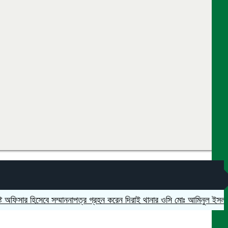
িসার হিসেবে সম্মাননাপত্র গ্রহন করেন দিরাই থানার ওসি মোঃ আমিনুল ইসলাম
মদনে