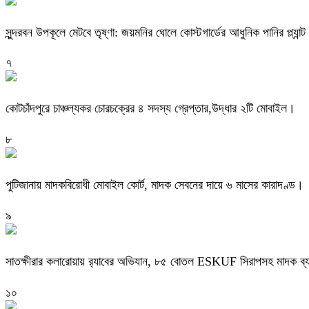
সুন্দরবন উপকূলে মেটবে তৃষ্ণা: জয়মনির ঘোলে কোস্টগার্ডের আধুনিক পানির প্ল্যান্ট
৭
কোটচাঁদপুরে চাঞ্চল্যকর চোরচক্রের ৪ সদস্য গ্রেপ্তার,উদ্ধার ২টি মোবাইল।
৮
পুটিজানায় মাদকবিরোধী মোবাইল কোর্ট, মাদক সেবনের দায়ে ৬ মাসের কারাদণ্ড।
৯
সাতক্ষীরার কলারোয়ায় র‍্যাবের অভিযান, ৮৫ বোতল ESKUF সিরাপসহ মাদক ব্য
১০