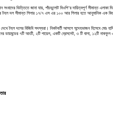
 সংবাদের ভিত্তিতে জানা যায়, পাঁচভুলোট বিওপি’র দায়িত্বপূর্ণ সীমান্ত এলাকা দ
র টহল দল সীমান্ত পিলার ১৭/৭ এস এর ১০০ আর পিলার হতে আনুমানিক এক কিলোমিটার
 দেখে টহল দলের বিজিবি সদস্যরা। নিকটবর্তী আসলে সন্দেহভাজন হিসেবে মোঃ হ
র ডায়মন্ডের ৭টি আংটি, ২টি পায়েল, একটি ব্রেসলেট, ৩ টি বালা, ১২টি নাকফুল এ
ফতার