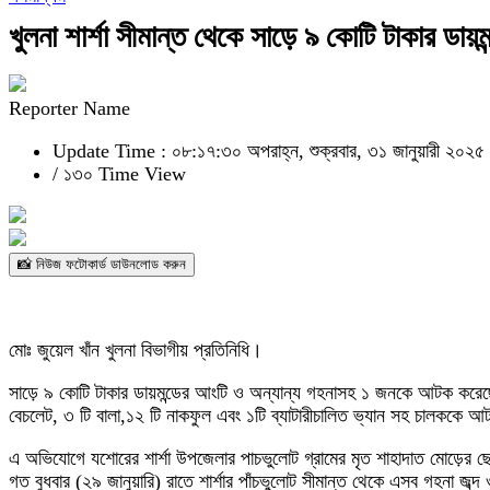
খুলনা শার্শা সীমান্ত থেকে সাড়ে ৯ কোটি টাকার ড
Reporter Name
Update Time : ০৮:১৭:৩০ অপরাহ্ন, শুক্রবার, ৩১ জানুয়ারী ২০২৫
/
১৩০ Time View
📸 নিউজ ফটোকার্ড ডাউনলোড করুন
মোঃ জুয়েল খাঁন খুলনা বিভাগীয় প্রতিনিধি।
সাড়ে ৯ কোটি টাকার ডায়মন্ডের আংটি ও অন্যান্য গহনাসহ ১ জনকে আটক করেছে 
বেচলেট, ৩ টি বালা,১২ টি নাকফুল এবং ১টি ব্যাটারীচালিত ভ্যান সহ চালককে 
এ অভিযোগে যশোরের শার্শা উপজেলার পাচভুলোট গ্রামের মৃত শাহাদাত মোড়ের
গত বুধবার (২৯ জানুয়ারি) রাতে শার্শার পাঁচভুলোট সীমান্ত থেকে এসব গহনা জব